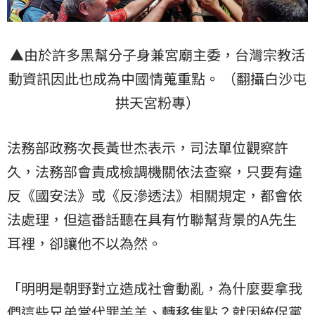
▲由於許多黑幫分子身兼宮廟主委，台灣宗教活
動資訊因此也成為中國情蒐重點。 （翻攝白沙屯
拱天宮粉專）
法務部政務次長黃世杰表示，司法單位觀察許
久，法務部會責成檢調機關依法查察，只要有違
反《國安法》或《反滲透法》相關規定，都會依
法處理，但這番話聽在具有竹聯幫背景的A先生
耳裡，卻讓他不以為然。
「明明是朝野對立造成社會動亂，為什麼要拿我
們這些兄弟當代罪羔羊、轉移焦點？就因統促黨