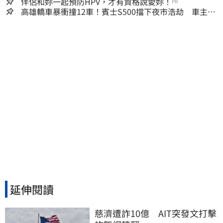
嫌晚！
伴侶和妳一起預防HPV，才有資格說愛妳！
PR
高雄轎車暴衝撞12車！賓士S500擋下夜市浩劫 車主大
度：車再買就有
延伸閱讀
慈濟遭詐10億　AIT突發文打擊