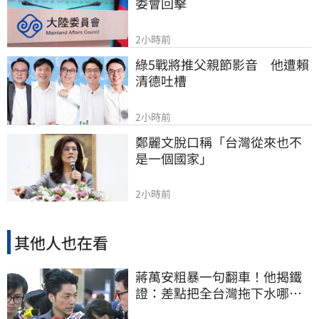
委會回擊
2小時前
綠5戰將推父親節影音　他遭賴
清德吐槽
2小時前
鄭麗文脫口稱「台灣從來也不
是一個國家」
2小時前
其他人也在看
蔣萬安粗暴一句翻車！他揭鐵
證：差點把全台灣拖下水哪時
道歉