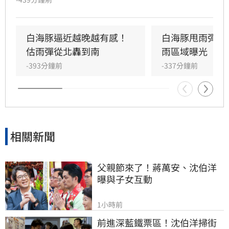
島、蘭嶼綠島等7縣市地區，已達停班課標準。
不過是否停班課，仍由各縣市決定。
白海豚逼近越晚越有感！
白海豚甩雨彈！
估雨彈從北轟到南
雨區域曝光
-393分鐘前
-337分鐘前
相關新聞
父親節來了！蔣萬安、沈伯洋
曝與子女互動
1小時前
前進深藍鐵票區！沈伯洋掃街