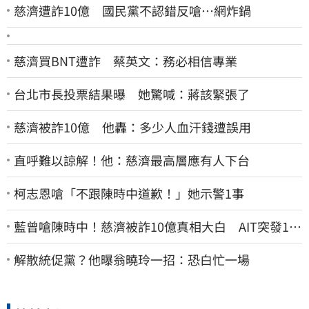
慈濟遭詐10億 國民黨不認錯反嗆⋯網炸鍋
慈濟買BNT遭詐 蔡英文：務必相信專業
台北市長投票結果曝 她驚喊：蔣該緊張了
慈濟被詐10億 他轟：多少人血汗錢遭誤用
直呼難以諒解！他：慈濟最高層應有人下台
柯志恩嗆「不跟陳時中道歉！」她示警1事
藍曾嗆陳時中！慈濟被詐10億真相大白 AIT突發1文
酸爆…他笑：真的很會
解散統促黨？他曝翁曉玲一招：恐白忙一場