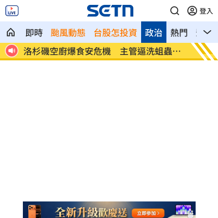
登入
即時
颱風動態
台股怎投資
政治
熱門
影音
了
洛杉磯空廚爆食安危機 主管逼洗蛆蟲餐
蘇震洋
具
光