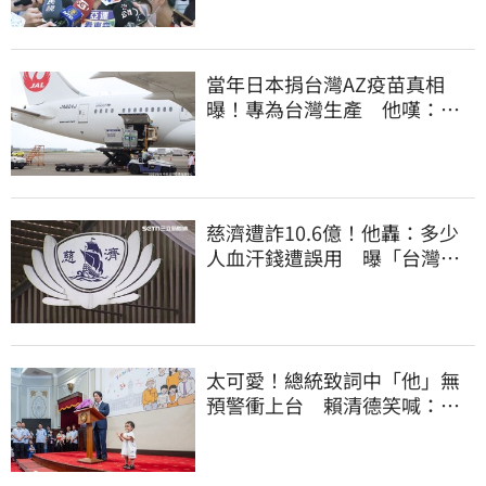
當年日本捐台灣AZ疫苗真相
曝！專為台灣生產 他嘆：藍
白說是日本不要的
慈濟遭詐10.6億！他轟：多少
人血汗錢遭誤用 曝「台灣這
法律」過時百年
太可愛！總統致詞中「他」無
預警衝上台 賴清德笑喊：卸
任再交棒給你