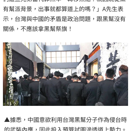
有幫派背景，出事就都算道上的嗎？」A先生表
示，台灣與中國的矛盾是政治問題，跟黑幫沒有
關係，不應該拿黑幫祭旗！
▲據悉，中國意欲利用台灣黑幫分子作為侵台時
的武裝內應，因此投入預算試圖滲透道上勢力。