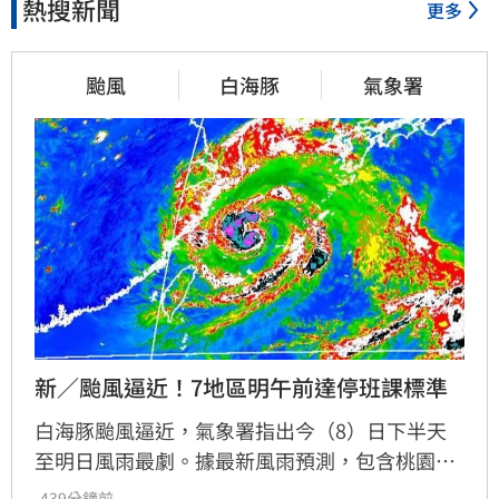
熱搜新聞
更多
颱風
白海豚
氣象署
新／颱風逼近！7地區明午前達停班課標準
白海豚颱風逼近，氣象署指出今（8）日下半天
至明日風雨最劇。據最新風雨預測，包含桃園、
新竹、苗栗及台中山區，以及新北濱海、恆春半
-439分鐘前