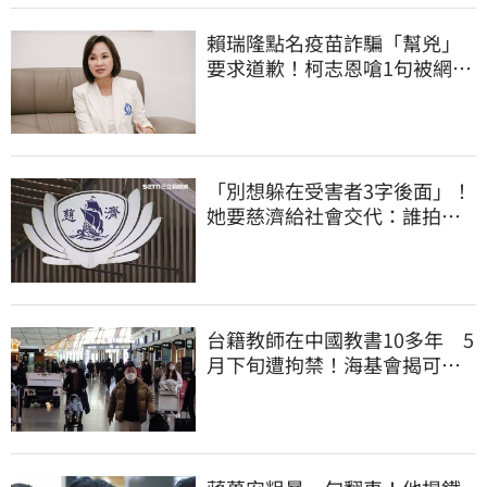
賴瑞隆點名疫苗詐騙「幫兇」
要求道歉！柯志恩嗆1句被網罵
爆
「別想躲在受害者3字後面」！
她要慈濟給社會交代：誰拍板
付10.6億
台籍教師在中國教書10多年 5
月下旬遭拘禁！海基會揭可能
原因