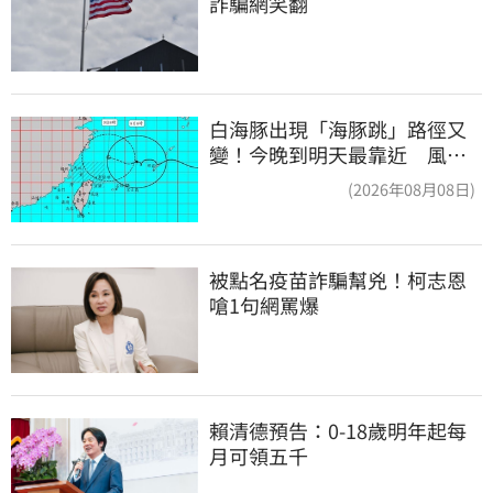
詐騙網笑翻
白海豚出現「海豚跳」路徑又
變！今晚到明天最靠近 風雨
搖滾區曝光
(2026年08月08日)
被點名疫苗詐騙幫兇！柯志恩
嗆1句網罵爆
賴清德預告：0-18歲明年起每
月可領五千