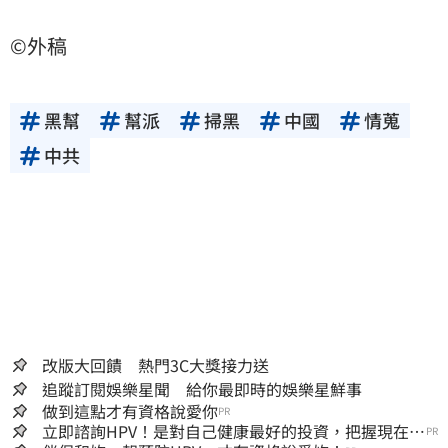
©外稿
黑幫
幫派
掃黑
中國
情蒐
中共
改版大回饋 熱門3C大獎接力送
追蹤訂閱娛樂星聞 給你最即時的娛樂星鮮事
做到這點才有資格說愛你
PR
立即諮詢HPV！是對自己健康最好的投資，把握現在不
PR