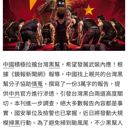
中國
積極拉攏台灣
黑幫
，希望發展武裝內應！根
據《鏡報新聞網》報導，中國找上親共的台灣黑
幫分子協助
情蒐
，撰寫了一份3萬字的報告，提
供
中共
官方進行滲透，引發台灣黑白兩道高度關
切。本刊進一步調查，絕大多數報告內容都是事
實，國安單位及檢警也已掌握，近日將發動大規
模
掃黑
行動。為了避免掃到颱風尾，不少黑幫人