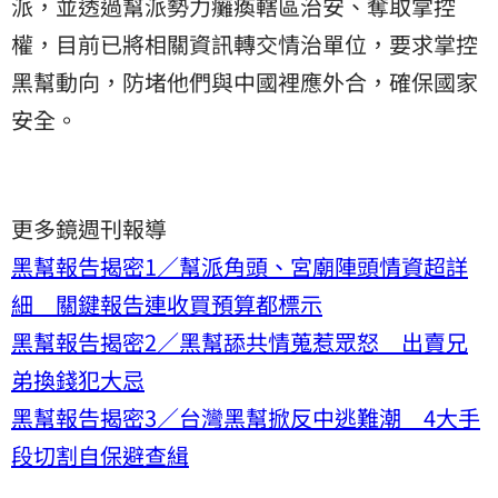
派，並透過幫派勢力癱瘓轄區治安、奪取掌控
權，目前已將相關資訊轉交情治單位，要求掌控
黑幫動向，防堵他們與中國裡應外合，確保國家
安全。
更多鏡週刊報導
黑幫報告揭密1／幫派角頭、宮廟陣頭情資超詳
細 關鍵報告連收買預算都標示
黑幫報告揭密2／黑幫舔共情蒐惹眾怒 出賣兄
弟換錢犯大忌
黑幫報告揭密3／台灣黑幫掀反中逃難潮 4大手
段切割自保避查緝