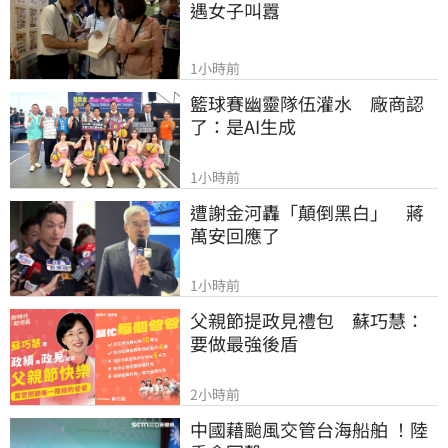
遇女子叫囂
1小時前
籃球賽幽靈隊伍灌水　廠商認
了：是AI生成
1小時前
遭謝金河轟「顛倒黑白」　蔣
萬安回應了
1小時前
父親節提政見禮包　蘇巧慧：
要做最強後盾
2小時前
中國藉颱風交管台海船舶 ！陸