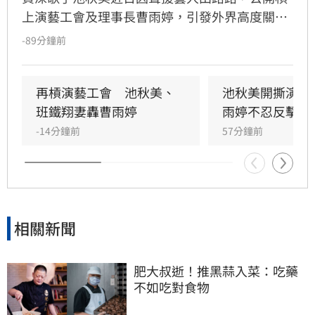
上演藝工會及理事長曹雨婷，引發外界高度關
注。池秋美過去曾以《小風帆》一曲紅遍大街小
-89分鐘前
巷，卻在事業巔峰期因拒絕高官飯局慘遭全面封
殺。她回憶當年凌晨遭威脅，對方甚至揚言誰敢
發她通告就會斷手斷腳，導致演藝事業一落千
再槓演藝工會　池秋美、
池秋美開撕演藝
丈，從一週七天通告的當紅歌手淪為過往雲煙。
班鐵翔妻轟曹雨婷
雨婷不忍反擊了
-14分鐘前
57分鐘前
相關新聞
肥大叔逝！推黑蒜入菜：吃藥
不如吃對食物