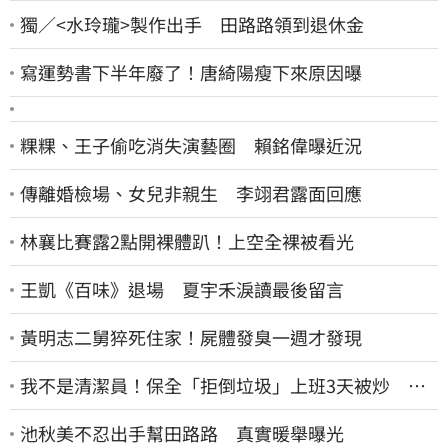
獨／<水玲瓏>製作出手 田路路領到退休金
寫運勢書下半年廢了！唐綺陽瘦下來原因曝
粿粿、王子偷吃消失演藝圈 賴銘偉曝近況
傳離婚檢場、女兒非親生 李翊君露面回應
林襄比賽露2點開裸體趴！上空全裸被看光
王凱《百味》退場 夏宇禾淚讀最後留言
黃明志二舅猝死住家！屍體發臭一週才發現
我不是清潔員！保全「拒倒垃圾」上班3天被炒 找
法院討公道結果出爐
池秋美不忍出手幫田路路 真實暖舉曝光