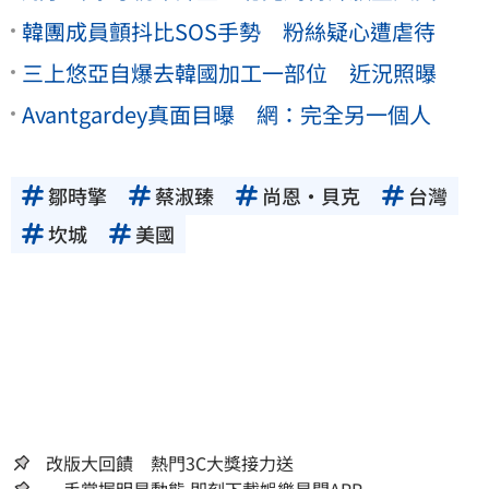
韓團成員顫抖比SOS手勢 粉絲疑心遭虐待
三上悠亞自爆去韓國加工一部位 近況照曝
Avantgardey真面目曝 網：完全另一個人
鄒時擎
蔡淑臻
尚恩・貝克
台灣
坎城
美國
改版大回饋 熱門3C大獎接力送
一手掌握明星動態 即刻下載娛樂星聞APP