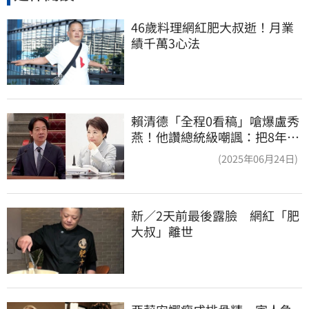
46歲料理網紅肥大叔逝！月業
績千萬3心法
賴清德「全程0看稿」嗆爆盧秀
燕！他讚總統級嘲諷：把8年總
帳一次掀翻
(2025年06月24日)
新／2天前最後露臉　網紅「肥
大叔」離世