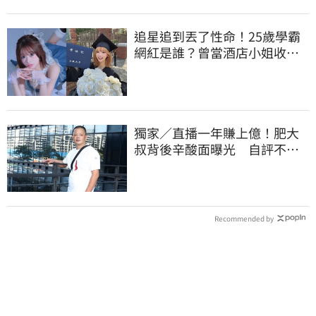
追星追到丟了性命！25歲學霸
網紅是誰？曾當酒店小姐收入
破億 警方證實
獨家／直播一年賺上億！肥大
叔背後辛酸面曝光 自評不及
格
Recommended by