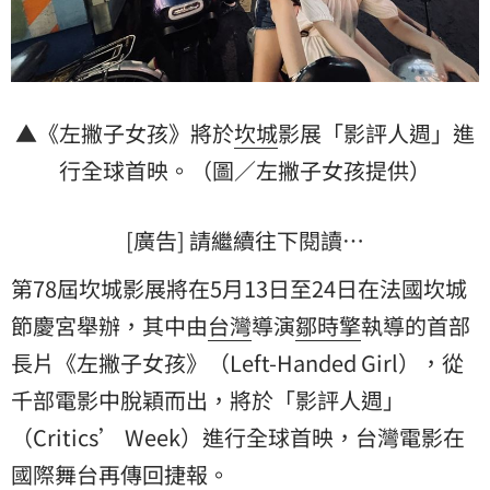
▲《左撇子女孩》將於
坎城
影展「影評人週」進
行全球首映。（圖／左撇子女孩提供）
[廣告] 請繼續往下閱讀…
第78屆坎城影展將在5月13日至24日在法國坎城
節慶宮舉辦，其中由
台灣
導演
鄒時擎
執導的首部
長片《左撇子女孩》（Left-Handed Girl），從
千部電影中脫穎而出，將於「影評人週」
（Critics’ Week）進行全球首映，台灣電影在
國際舞台再傳回捷報。