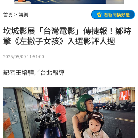
首頁
娛樂
看新聞換好禮
坎城影展「台灣電影」傳捷報！鄒時
擎《左撇子女孩》入選影評人週
2025/05/09 11:51:00
記者王培驊／台北報導