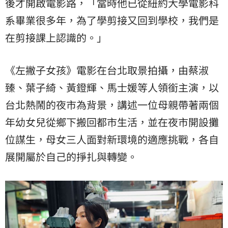
後才開啟電影路，「當時他已從紐約大學電影科
系畢業很多年，為了學剪接又回到學校，我們是
在剪接課上認識的。」
《左撇子女孩》電影在台北取景拍攝，由
蔡淑
臻
、葉子綺、黃鐙輝、馬士媛等人領銜主演，以
台北熱鬧的夜市為背景，講述一位母親帶著兩個
年幼女兒從鄉下搬回都市生活，並在夜市開設攤
位謀生，母女三人面對新環境的適應挑戰，各自
展開屬於自己的掙扎與轉變。