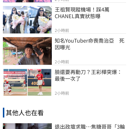
王祖賢現蹤機場！踩4萬
CHANEL真實狀態曝
2小時前
知名YouTuber命喪喬治亞　死
因曝光
2小時前
臉還要再動刀？王彩樺突爆：
最後一次了
2小時前
其他人也在看
退出政壇求職…焦糖哥哥「3輪