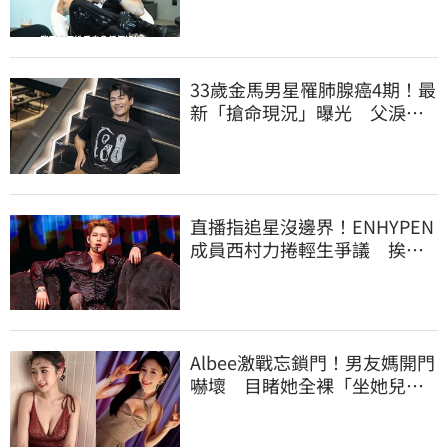
33歲金馬男星罹肺腺癌4期！最
新「搶命現況」曝光 父淚
崩：為何不是我
直播指追星沒邊界！ENHYPEN
成員西村力捲輕生爭議 挨
批：獨厚國外粉絲
Albee激戰忘鎖門！男友媽開門
嚇壞 目睹她全裸「坐她兒子
身上」