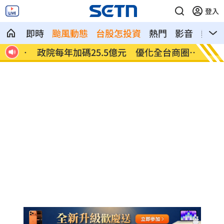
登入
即時
颱風動態
台股怎投資
熱門
影音
熱搜
毒
政院每年加碼25.5億元 優化全台商圈夜
癌末男
市
命