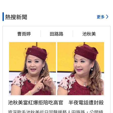
熱搜新聞
更多
曹雨婷
田路路
池秋美
池秋美當紅爆拒陪吃高官　半夜電話遭封殺
資深歌手池秋美近日因聲援藝人田路路，公開槓