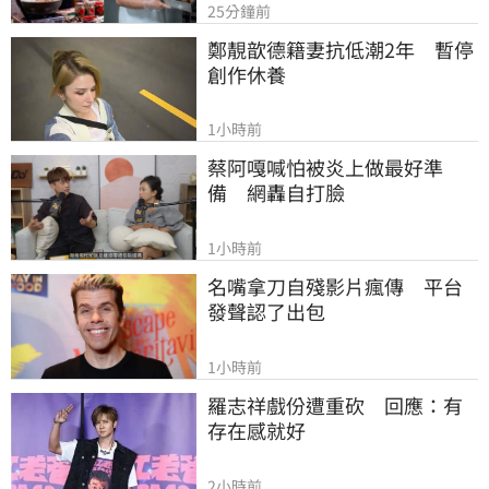
25分鐘前
鄭靚歆德籍妻抗低潮2年　暫停
創作休養
1小時前
蔡阿嘎喊怕被炎上做最好準
備　網轟自打臉
1小時前
名嘴拿刀自殘影片瘋傳　平台
發聲認了出包
1小時前
羅志祥戲份遭重砍　回應：有
存在感就好
2小時前