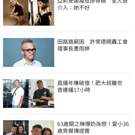
亞莉安娜瘦成排骨精　家人急
介入：她不好
田路路窮困　許常德開轟工會
理事長曹雨婷
直播年賺破億！肥大叔離世　
曾連播17小時
63歲關之琳爆奶孫戀！愛小36
歲男模傳證實