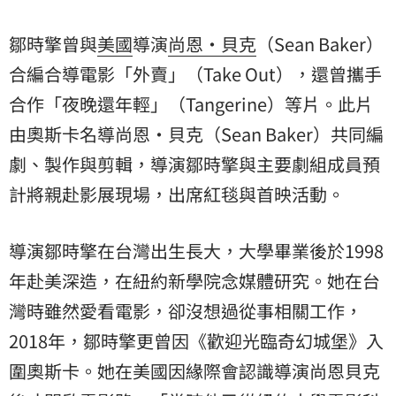
鄒時擎曾與
美國
導演
尚恩・貝克
（Sean Baker）
合編合導電影「外賣」（Take Out），還曾攜手
合作「夜晚還年輕」（Tangerine）等片。此片
由奧斯卡名導尚恩・貝克（Sean Baker）共同編
劇、製作與剪輯，導演鄒時擎與主要劇組成員預
計將親赴影展現場，出席紅毯與首映活動。
導演鄒時擎在台灣出生長大，大學畢業後於1998
年赴美深造，在紐約新學院念媒體研究。她在台
灣時雖然愛看電影，卻沒想過從事相關工作，
2018年，鄒時擎更曾因《歡迎光臨奇幻城堡》入
圍奧斯卡。她在美國因緣際會認識導演尚恩貝克