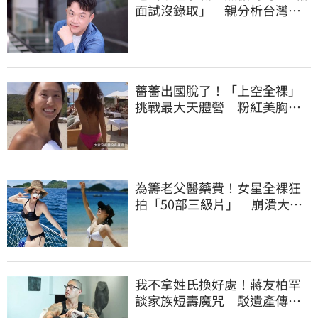
面試沒錄取」 親分析台灣職
場現況這樣說
薔薔出國脫了！「上空全裸」
挑戰最大天體營 粉紅美胸被
路人狂讚
為籌老父醫藥費！女星全裸狂
拍「50部三級片」 崩潰大
哭：沒靈魂了
我不拿姓氏換好處！蔣友柏罕
談家族短壽魔咒 駁遺產傳
聞：找到我捐一半