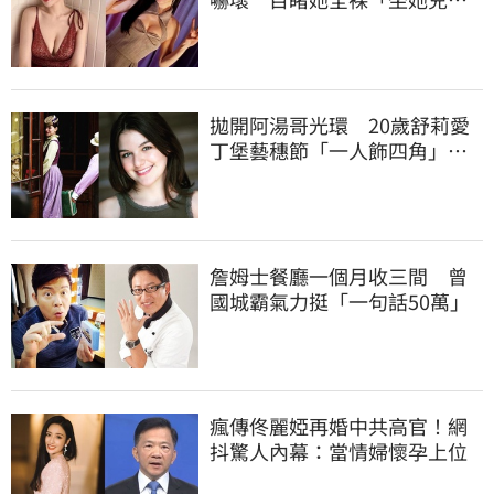
身上」
拋開阿湯哥光環 20歲舒莉愛
丁堡藝穗節「一人飾四角」驚
豔全場
詹姆士餐廳一個月收三間 曾
國城霸氣力挺「一句話50萬」
瘋傳佟麗婭再婚中共高官！網
抖驚人內幕：當情婦懷孕上位