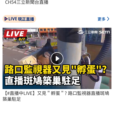
CH54三立新聞台直播
現正直播
更多
【#直播中LIVE】又見＂孵蛋＂? 路口監視器直播斑鳩
築巢駐足