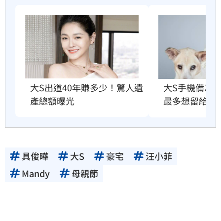
大S出道40年賺多少！驚人遺
大S手機備忘
產總額曝光
最多想留給他
具俊曄
大S
豪宅
汪小菲
Mandy
母親節