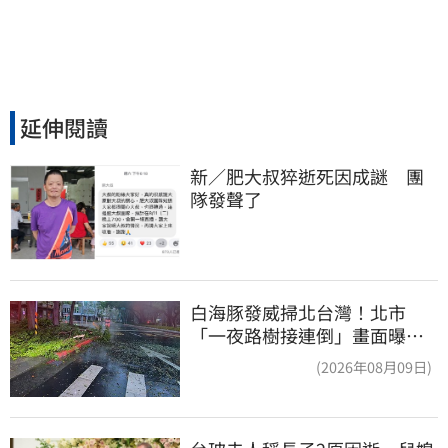
延伸閱讀
新／肥大叔猝逝死因成謎　團
隊發聲了
白海豚發威掃北台灣！北市
「一夜路樹接連倒」畫面曝
15米巨樹躺路中央
(2026年08月09日)