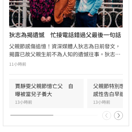
狄志為揭遺憾　忙接電話錯過父最後一句話
父親節感傷追憶！資深媒體人狄志為日前發文，
揭露已故父親生前不為人知的遺憾往事。狄志為
透露，父親一生以海為家，兩人相處時間極少，
11小時前
甚至錯過他的婚禮。直到父親罹患胃癌末期，才
坦承當年曾悄悄現身婚宴現場，因愧對家人只敢
在門外落淚。最讓狄志為心碎的是，當年陪病重
賈靜雯父親節憶亡父　自
父親節特別想他
父親曬太陽時，自己因忙於接工作電話而忽視了
曝被當兒子養大
感性告白早逝父
父親，沒想到那竟是父子最後的相處，父親回房
13小時前
13小時前
後便陷入永眠。這段錯過的對話成為他20年來心
中最深的遺憾，他以此感嘆，有些電話晚點接沒
關係，但錯過的親情與話語，可能再也無法挽