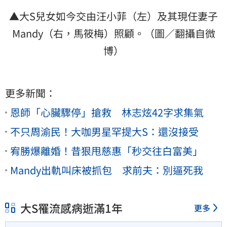
▲大S兒女如今交由汪小菲（左）及其現任妻子
Mandy
（右，馬筱梅）照顧。（圖／翻攝自微
博）
更多新聞：
恩師「心臟驟停」搶救 林志炫42字求集氣
不只周渝民！大咖男星罕提大S：還沒接受
宥勝爆離婚！昔狠甩慈惠「秒交往白富美」
Mandy出軌叫床被抓包 求前夫：別逼死我
大S罹流感病逝滿1年
更多