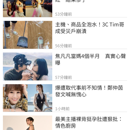
53分鐘前
主機、商品全泡水！3C Tim哥
成受災戶崩潰
56分鐘前
焦凡凡當媽4個半月　真實心聲
曝
57分鐘前
爆遭取代事前不知情！鄭仲茵
發文喊無愧心
1小時前
最美主播裸背挺孕肚遭狠批：
情色廚房