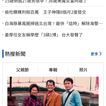
15歲倒追27歲男懷孕！36歲美魔女當阿嬤了
偷吃粿粿判賠百萬 王子神隱8個月2度發文
白海豚暴風圈掃過北台灣！最快「這時」解除海警
9日停班停課一覽
姜厚任女友稱學歷「3碩1博」 台大發聲了
熱搜新聞
更多
父親節
專輯
照片