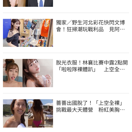
獨家／野生河北彩花快閃文博
會！狂掃潮玩戰利品 見阿信
公仔喊「超Q」
脫光衣服！林襄比賽中露2點開
「啦啦隊裸體趴」 上空全裸
被看光光
薔薔出國脫了！「上空全裸」
挑戰最大天體營 粉紅美胸被
路人狂讚