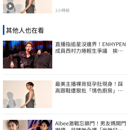
1小時前
其他人也在看
直播指追星沒邊界！ENHYPEN
成員西村力捲輕生爭議 挨
批：獨厚國外粉絲
最美主播裸背挺孕肚現身！踩
高跟鞋遭狠批「情色廚房」：
根本是肚兜
Albee激戰忘鎖門！男友媽開門
嚇壞 目睹她全裸「坐她兒子