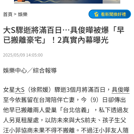
首頁
娛樂
看新聞換好禮
大S驟逝將滿百日…具俊曄被爆「早
已搬離豪宅」！2真實內幕曝光
2025/05/09 14:05:00
娛樂中心／綜合報導
女星
大S
（徐熙媛）驟逝3個月將滿百日，
具俊曄
至今依舊留在台灣陪伴亡妻，今（9）日卻傳出
他早已搬離兩人愛巢「台北信義」，私下透過友
人另覓租屋處，以防未來與大S前夫、孩子生父
汪小菲
協商未果不得不搬離。不過汪小菲友人隨