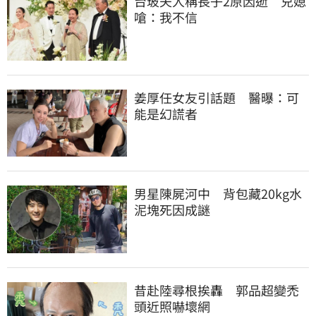
台玻夫人稱長子2原因逝　兒媳
嗆：我不信
姜厚任女友引話題　醫曝：可
能是幻謊者
男星陳屍河中　背包藏20kg水
泥塊死因成謎
昔赴陸尋根挨轟　郭品超變禿
頭近照嚇壞網