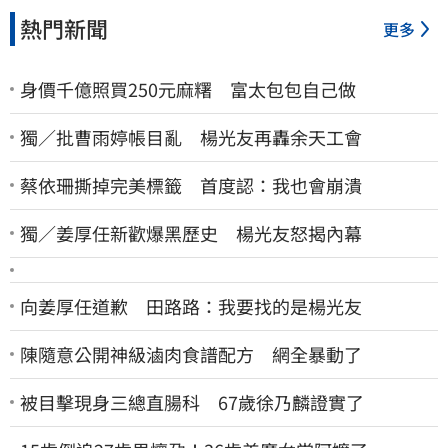
熱門新聞
更多
身價千億照買250元麻糬 富太包包自己做
獨／批曹雨婷帳目亂 楊光友再轟余天工會
蔡依珊撕掉完美標籤 首度認：我也會崩潰
獨／姜厚任新歡爆黑歷史 楊光友怒揭內幕
向姜厚任道歉 田路路：我要找的是楊光友
陳隨意公開神級滷肉食譜配方 網全暴動了
被目擊現身三總直腸科 67歲徐乃麟證實了