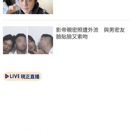
影帝親密照遭外流　與男密友
臉貼臉又索吻
現正直播