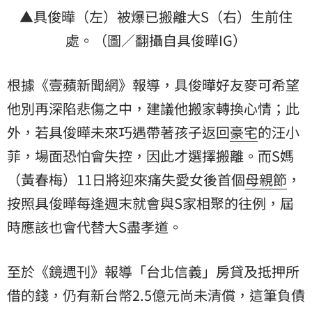
▲具俊曄（左）被爆已搬離大S（右）生前住
處。（圖／翻攝自具俊曄IG）
根據《壹蘋新聞網》報導，具俊曄好友麥可希望
他別再深陷悲傷之中，建議他搬家轉換心情；此
外，若具俊曄未來巧遇帶著孩子返回
豪宅
的汪小
菲，場面恐怕會失控，因此才選擇搬離。而S媽
（黃春梅）11日將迎來痛失愛女後首個
母親節
，
按照具俊曄每逢週末就會與S家相聚的往例，屆
時應該也會代替大S盡孝道。
至於《鏡週刊》報導「台北信義」房貸及抵押所
借的錢，仍有新台幣2.5億元尚未清償，這筆負債