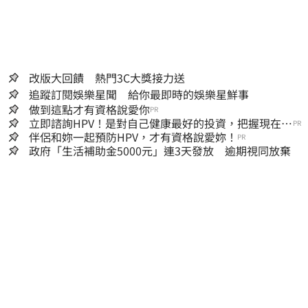
改版大回饋 熱門3C大獎接力送
追蹤訂閱娛樂星聞 給你最即時的娛樂星鮮事
做到這點才有資格說愛你
PR
立即諮詢HPV！是對自己健康最好的投資，把握現在不
PR
嫌晚！
伴侶和妳一起預防HPV，才有資格說愛妳！
PR
政府「生活補助金5000元」連3天發放 逾期視同放棄