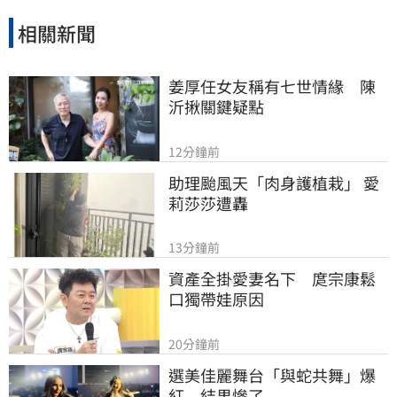
回，呼籲大眾珍惜身邊親人。
相關新聞
姜厚任女友稱有七世情緣　陳
沂揪關鍵疑點
12分鐘前
助理颱風天「肉身護植栽」 愛
莉莎莎遭轟
13分鐘前
資產全掛愛妻名下　庹宗康鬆
口獨帶娃原因
20分鐘前
選美佳麗舞台「與蛇共舞」爆
紅　結果慘了