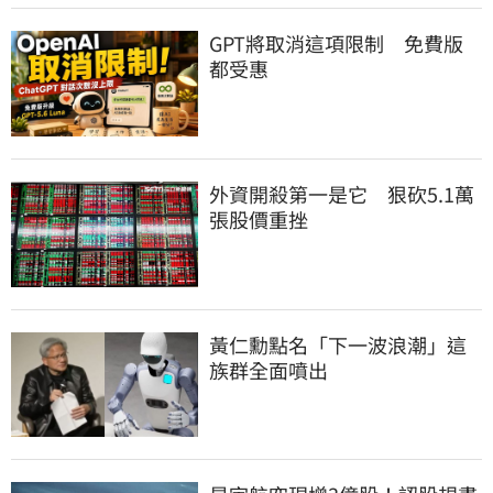
GPT將取消這項限制　免費版
都受惠
外資開殺第一是它　狠砍5.1萬
張股價重挫
黃仁勳點名「下一波浪潮」這
族群全面噴出