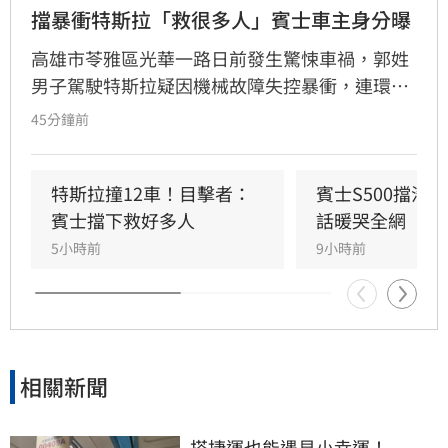
擋暴衝特斯拉「救很多人」賓士車主身分曝
高雄市苓雅區光華一路日前發生驚悚車禍，郭姓
男子駕駛特斯拉疑因機械故障失控暴衝，連環撞
擊12輛汽機車及單車，所幸僅造成3人輕傷。肇
45分鐘前
事車輛最終撞上停放路邊的賓士車才停下，避免
衝入熱鬧的光華夜市。該名賓士車主身分隨後曝
光，竟是擁有1.4萬粉絲的網紅「超級土豆粉」，
特斯拉撞12車！目擊者：
賓士S500擋浩
同時也是嘉義知名甜甜圈店老闆。
賓士擋下救好多人
話暖哭全網
5小時前
9小時前
相關新聞
搭捷運也能遇見小幸運！