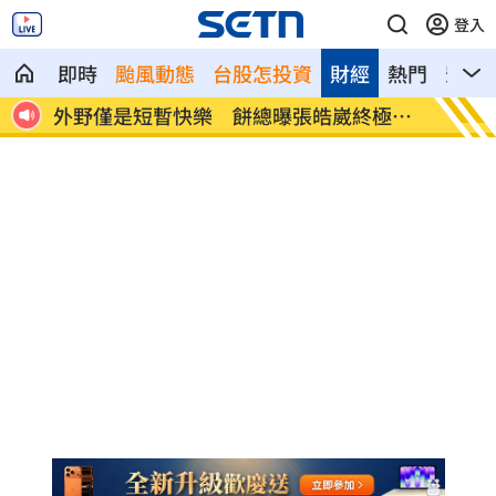
登入
即時
颱風動態
台股怎投資
財經
熱門
影音
極目
想靠正二翻本？ 達人教戰槓反ETF心法
男同事
凌