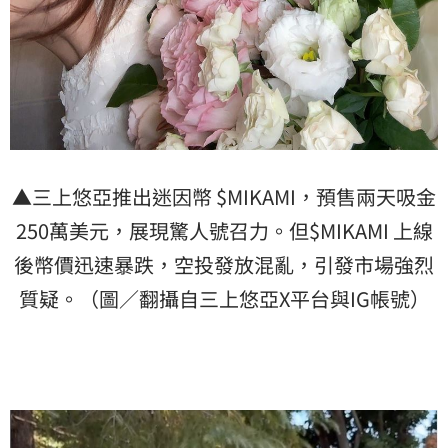
▲三上悠亞推出迷因幣 $MIKAMI，預售兩天吸金
250萬美元，展現驚人號召力。但$MIKAMI 上線
後幣價迅速暴跌，空投發放混亂，引發市場強烈
質疑。（圖／翻攝自三上悠亞X平台與IG帳號）