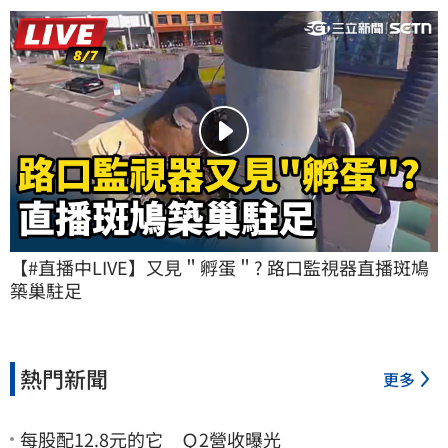
【#直播中LIVE】又見＂孵蛋＂? 路口監視器直播斑鳩
築巢駐足
熱門新聞
更多
每股配12.8元的它 Ｑ2營收曝光