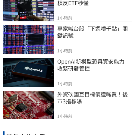
槓反ETF秒懂
1小時前
專家喊台股「下週噴千點」關
鍵訊號
1小時前
OpenAI新模型恐具資安能力　
收緊研發管控
1小時前
外資砍國巨目標價還喊買！後
市3指標曝
1小時前