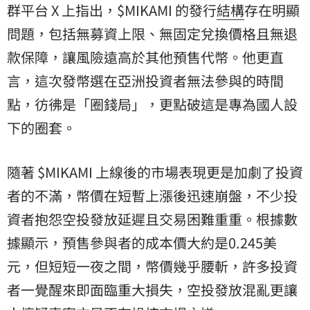
群平台 X 上指出，$MIKAMI 的發行
結構
存在明顯
問題，包括無募資上限、無固定兌換價格且無退
款保障，讓風險遠高於其他預售代幣。他更直
言，這次發幣選在亞洲投資者無法參與的時間
點，彷彿是「圈錢局」，更點破這是專為國人設
下的圈套。
隨著 $MIKAMI 上線後的市場表現更是加劇了投資
者的不滿，幣價在短暫上漲後迅速崩盤，不少投
資者抱怨空投發放延遲且交易困難重重。根據數
據顯示，預售參與者的成本價大約是0.245美
元，但短短一夜之間，幣價幾乎腰斬，許多投資
者一覺醒來即面臨重大損失，空投發放混亂更讓