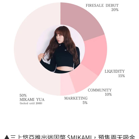
▲
三上悠亞
推出
迷因幣
$MIKAMI，預售兩天吸金