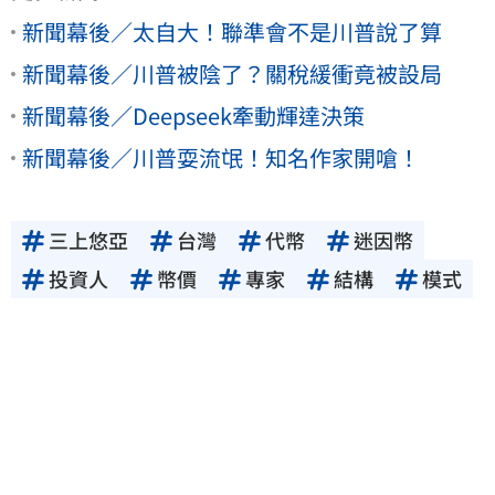
新聞幕後／太自大！聯準會不是川普說了算
新聞幕後／川普被陰了？關稅緩衝竟被設局
新聞幕後／Deepseek牽動輝達決策
新聞幕後／川普耍流氓！知名作家開嗆！
三上悠亞
台灣
代幣
迷因幣
投資人
幣價
專家
結構
模式