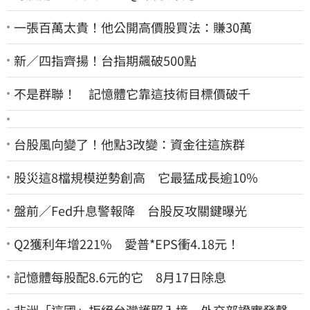
一張百萬太貴！他公開高價股買法：賺30萬
新／四指齊揚！台指期飆破500點
不是群聯！ 記憶體它靠這技術目標價破千
台股風向變了！他點3改變：資金往這族群
股災這8檔規模逆勢創高 它最猛成長逾10%
盤前／Fed升息警報降 台股反攻關鍵曝光
Q2獲利年增221% 愛普*EPS衝4.18元！
記憶體每股配8.6元的它 8月17日除息
非洲「這國」拒絕台灣護照入境 外交部證實發聲