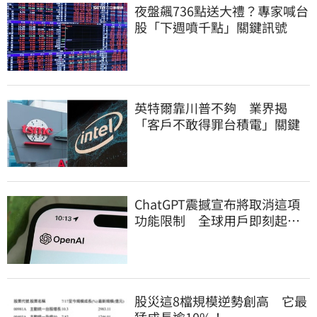
夜盤飆736點送大禮？專家喊台
股「下週噴千點」關鍵訊號
英特爾靠川普不夠 業界揭
「客戶不敢得罪台積電」關鍵
ChatGPT震撼宣布將取消這項
功能限制 全球用戶即刻起
「免費」用到飽
股災這8檔規模逆勢創高 它最