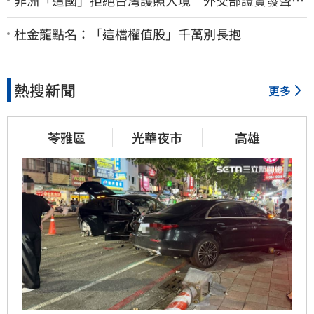
了：持續交涉聯繫
杜金龍點名：「這檔權值股」千萬別長抱
熱搜新聞
更多
苓雅區
光華夜市
高雄