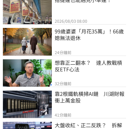
2026/08/03 08:00
99歲婆婆「月花35萬」！66歲
媳無法退休
24分鐘前
想靠正二翻本？　達人教戰槓
反ETF心法
32分鐘前
靠2根鐵軌橫掃AI鏈　川湖財報
衝上萬金股
41分鐘前
大盤收紅、正二反跌？　拆解