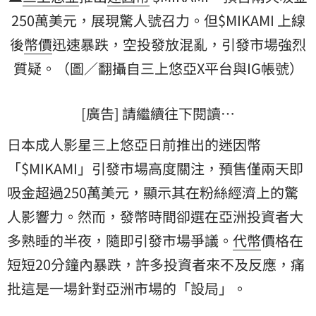
250萬美元，展現驚人號召力。但$MIKAMI 上線
後
幣價
迅速暴跌，空投發放混亂，引發市場強烈
質疑。（圖／翻攝自三上悠亞X平台與IG帳號）
[廣告] 請繼續往下閱讀…
日本成人影星三上悠亞日前推出的迷因幣
「$MIKAMI」引發市場高度關注，預售僅兩天即
吸金超過250萬美元，顯示其在粉絲經濟上的驚
人影響力。然而，發幣時間卻選在亞洲投資者大
多熟睡的半夜，隨即引發市場爭議。
代幣
價格在
短短20分鐘內暴跌，許多投資者來不及反應，痛
批這是一場針對亞洲市場的「設局」。