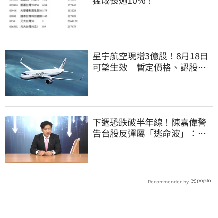
猛成長逾10%！
星宇航空現增3億股！8月18日
可望生效 暫定價格、認股規
畫一次看
下週恐跌破半年線！陳嘉偉警
告台股反彈屬「逃命波」：空
頭大屠殺剛開始
Recommended by