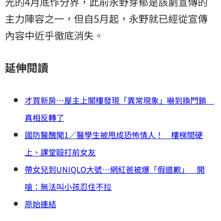
光的4月底作分界，此前永野芽郁是該劇宣傳的
主力陣容之一，但自5月起，永野就已經從宣傳
內容中近乎徹底消失。
延伸閱讀
才買新房…屋主上閣樓發現「異常現象」嚇到換門鎖
真相反轉了
國防醫醜聞1／醫學生被甩成恐怖情人！ 樓梯間硬
上、課堂毆打前女友
帶女兒到UNIQLO大號…網紅爸被爆「假道歉」 開
嗆：無法叫小孩忍住不拉
原始連結