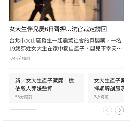
女大生伴兒屍6日聲押...法官裁定請回
台北市文山區發生一起震驚社會的棄嬰案，一名
19歲鄒姓女大生在家中獨自產子，嬰兒不幸夭折
後，她竟將遺體藏於房內數日，直至飄散異味才
-246分鐘前
由家屬發現並報案。檢方初步相驗後，考量嬰屍
狀態與案情疑點，將擇期解剖釐清確切死因。鄒
女雖涉犯殺人罪嫌重大，且有湮滅證據之虞遭檢
新／女大生產子藏屍！檢
女大生產子案暫
方聲請羈押，但台北地方法院審理後，認定其無
依殺人罪嫌聲押
擇期解剖釐清死
逃亡之虞，裁定無保請回。此案揭露了年輕女性
58分鐘前
2小時前
隱匿懷孕的社會隱憂，全案目前正由檢警深入調
查中，釐清嬰兒死亡真相與鄒女當時的犯罪動
機，後續司法進度備受各界高度關注。