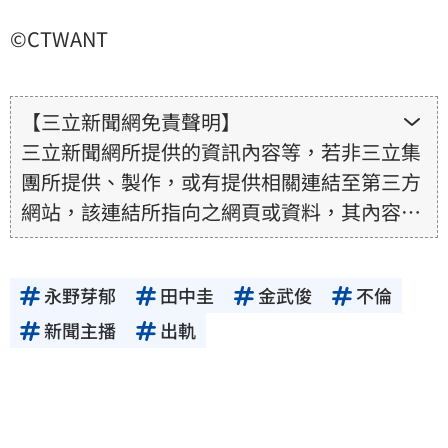
©CTWANT
【三立新聞網免責聲明】
三立新聞網所提供的資訊內容等，若非三立集
團所提供、製作，或有提供相關連結至第三方
網站，該連結所指向之網頁或資料，其內容均
為所連結網站提供，相關權利均為該網站、內
容提供者或合法權利人所有，三立集團不擔保
永野芽郁
田中圭
金武俊
不倫
其真實性、正確性、即時性、完整性或合法
性。三立新聞網所提供的資訊內容，若其著作
新聞主播
出軌
權不屬於三立集團所有，使用者未取得內容提
供者（著作權人）許可之前，亦不得擅自轉
貼、重製、變更、散布，否則概由使用者自負