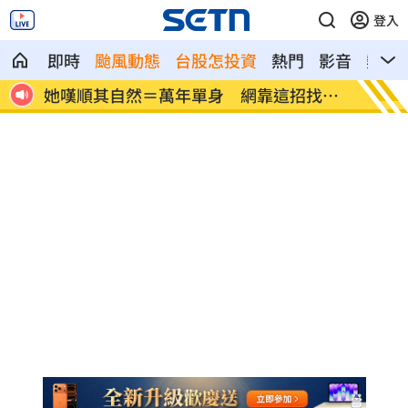
登入
即時
颱風動態
台股怎投資
熱門
影音
熱搜
招找真
路透：6成美國人挺加強監管社群媒體公司
黃仁
曝