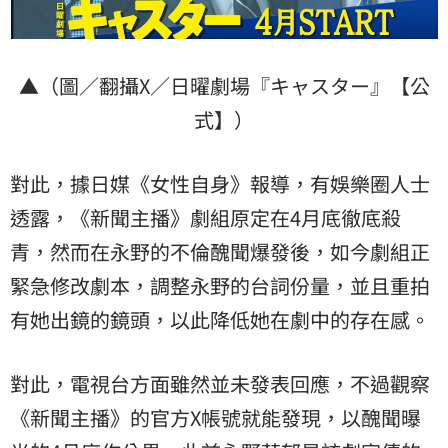
▲（圖／翻攝X／日曜劇場『キャスター』【公
式】）
對此，據日媒《女性自身》報導，有娛樂圈人士
透露，《新聞主播》劇組原定在4月底徹底殺
青，然而在永野的不倫醜聞爆發後，如今劇組正
緊急修改劇本，調整永野的台詞份量，並且重拍
有她出鏡的鏡頭，以此降低她在劇中的存在感。
對此，電視台方面雖然並未發表回應，不過觀察
《新聞主播》的官方X帳號就能發現，以醜聞曝