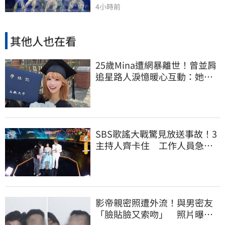
4小時前
其他人也在看
25歲Mina遭網暴離世！曾並肩
追星路人淚憶暖心互動：她真
的很善良
SBS歌謠大戰驚見放送事故！3
主持人齊卡住 工作人員急
「衝上台救火」
影帝親密照遭外流！與男密友
「臉貼臉又索吻」 照片曝光