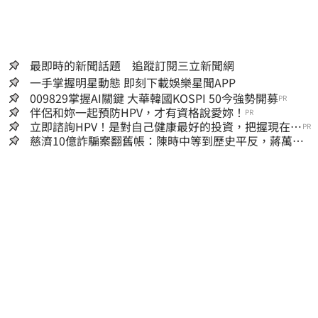
全責。
最即時的新聞話題 追蹤訂閱三立新聞網
一手掌握明星動態 即刻下載娛樂星聞APP
009829掌握AI關鍵 大華韓國KOSPI 50今強勢開募
PR
伴侶和妳一起預防HPV，才有資格說愛妳！
PR
立即諮詢HPV！是對自己健康最好的投資，把握現在不
PR
嫌晚！
慈濟10億詐騙案翻舊帳：陳時中等到歷史平反，蔣萬安
償還2022政治利息