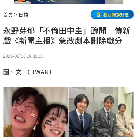
首頁
日韓
看新聞換好禮
永野芽郁「不倫田中圭」醜聞 傳新
戲《新聞主播》急改劇本刪除戲分
2025/05/10 19:35:00
圖、文／CTWANT