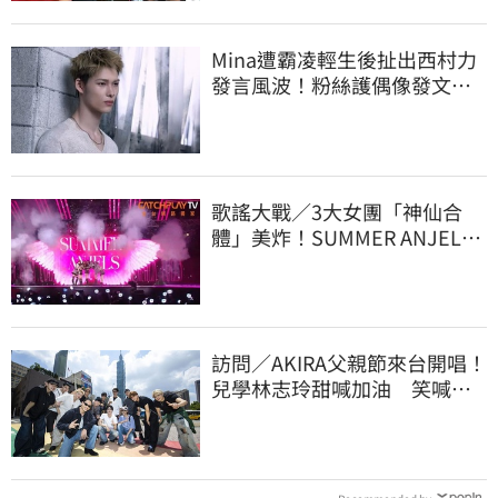
Mina遭霸凌輕生後扯出西村力
發言風波！粉絲護偶像發文：
言論遭惡意扭曲
歌謠大戰／3大女團「神仙合
體」美炸！SUMMER ANJELS
重現BLACKPINK神曲
訪問／AKIRA父親節來台開唱！
兒學林志玲甜喊加油 笑喊：
還檢查我演出