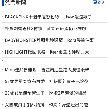
熱門新聞
更多
BLACKPINK十週年惹怒粉絲 Jisoo急道歉了
朴寶劍替爸扛8億債 昔宣布破產仍不埋怨
BABYMONSTER登藍毯秒吸睛！Rora曝這件事
HIGHLIGHT掀回憶殺 擔心後輩太帥壓力大
Mina遭網暴離世！曾並肩追星路人淚憶暖舉
56歲男星突宣布再婚 神秘圈外妻子已懷孕
28歲女星無預警生了 閃婚2年迎愛的結晶
女團成員手劇烈顫抖 韓網：身體恐出問題