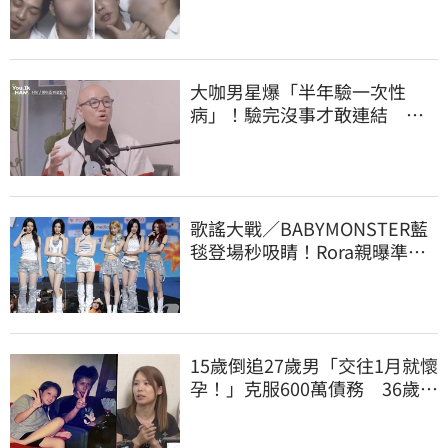
震撼韓網
大咖男星爆「半年驗一次性
病」！驗完沒事才敢連結 自
曝等待結果超忐忑
歌謠大戰／BABYMONSTER藍
毯登場秒吸睛！Rora親曝準備
了火熱魅力舞台
15歲倒追27歲男「交往1月就懷
孕！」克服600萬債務 36歲美
魔女當阿嬤了