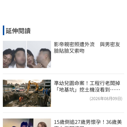
延伸閱讀
影帝親密照遭外流　與男密友
臉貼臉又索吻
準幼兒園命案！工程行老闆掉
「地基坑」挖土機沒看到…下
土石活埋他
(2026年08月09日)
15歲倒追27歲男懷孕！36歲美