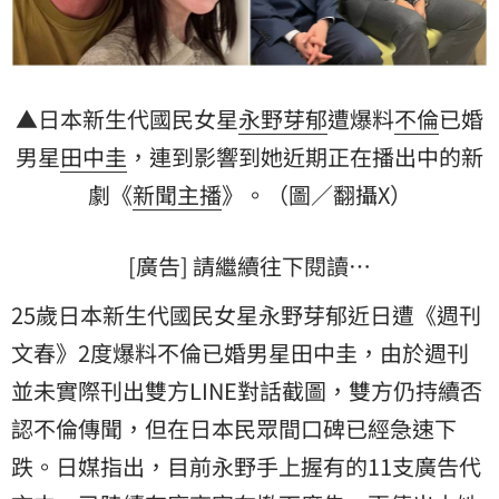
▲日本新生代國民女星
永野芽郁
遭爆料
不倫
已婚
男星
田中圭
，連到影響到她近期正在播出中的新
劇《
新聞主播
》。（圖／翻攝X）
[廣告] 請繼續往下閱讀…
25歲日本新生代國民女星永野芽郁近日遭《週刊
文春》2度爆料不倫已婚男星田中圭，由於週刊
並未實際刊出雙方LINE對話截圖，雙方仍持續否
認不倫傳聞，但在日本民眾間口碑已經急速下
跌。日媒指出，目前永野手上握有的11支廣告代