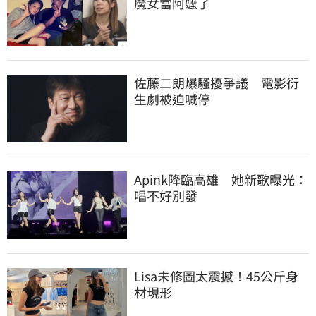
魔女當阿嬤了
佐藤二朗爆騷擾爭議　電影衍
生劇被迫喊停
Apink降臨高雄　她新歌曝光：
唱不好別發
Lisa未修圖太震撼！45公斤身
材現形