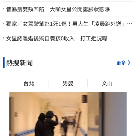
昔暴瘦雙頰凹陷 大咖女星公開露臉狀態曝
獨家／女駕駛肇逃1死1傷！男大生「凌晨跑外送」挨
撞 媽淚：家快瓦解
女星認離婚後獨自養孩0收入 打工近況曝
熱搜新聞
更多
台北
男嬰
文山