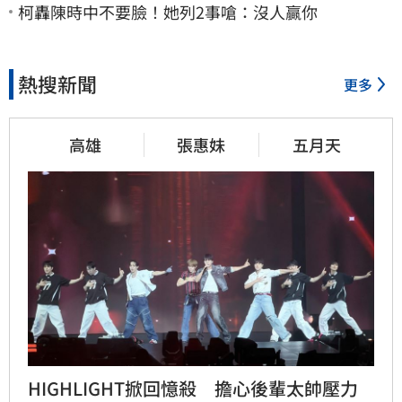
柯轟陳時中不要臉！她列2事嗆：沒人贏你
熱搜新聞
更多
高雄
張惠妹
五月天
HIGHLIGHT掀回憶殺　擔心後輩太帥壓力