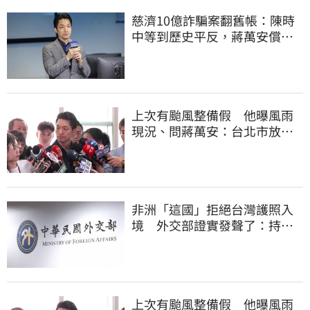
慈濟10億詐騙案翻舊帳：陳時
中等到歷史平反，蔣萬安償還
2022政治利息
上次有颱風整備假 他曝風雨
現況、問蔣萬安：台北市放假
標準在哪？
非洲「這國」拒絕台灣護照入
境 外交部證實發聲了：持續
交涉聯繫
上次有颱風整備假 他曝風雨