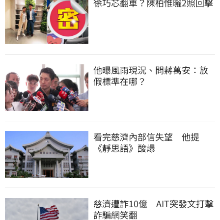
徐巧芯翻車？陳柏惟曬2照回擊
他曝風雨現況、問蔣萬安：放
假標準在哪？
看完慈濟內部信失望　他提
《靜思語》酸爆
慈濟遭詐10億　AIT突發文打擊
詐騙網笑翻