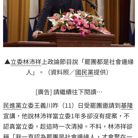
▲
立委
林沛祥
上政論節目說「罷團都是社會邊緣
人」。（資料照／
國民黨
提供）
[廣告] 請繼續往下閱讀…
民進黨
立委王義川昨（11）日受罷團邀請到
基隆
宣講，他說林沛祥當立委1年多卻沒有提案，不
認真當立委，趁這時一次清掉。不料，林沛祥卻
稱「我一直認為罷團是社會邊緣人，才會聚在一