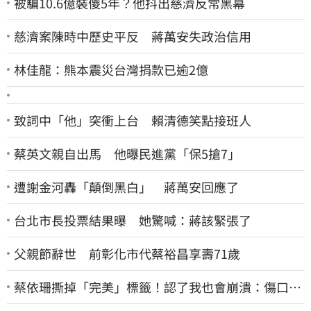
被騙10.6億裝傻5年？他抖出慈濟反常黑幕
慈濟案陳時中歷史平反 蔣萬安失政治信用
林佳龍：熊本震災台灣捐款已逾2億
致詞中「他」突衝上台 賴清德笑點接班人
蔡英文親自出馬 他曝民進黨「保5搶7」
遭謝金河轟「顛倒黑白」 蔣萬安回應了
台北市長投票結果曝 她驚喊：蔣該緊張了
父親節辭世 前彰化市代蔡裕昌享壽71歲
蔡依珊撕掉「完美」標籤！認了我也會崩潰：傷口終
究會癒合