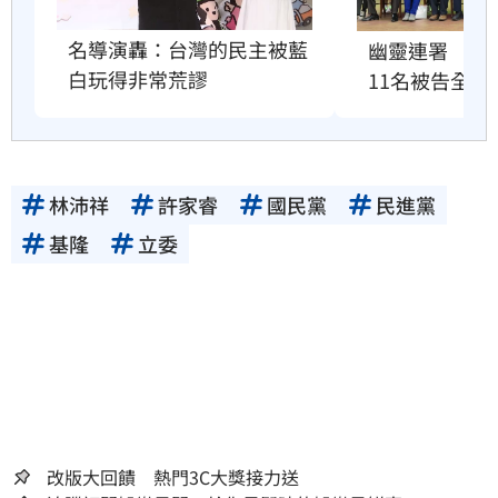
名導演轟：台灣的民主被藍
幽靈連署　國
白玩得非常荒謬
11名被告全緩
林沛祥
許家睿
國民黨
民進黨
基隆
立委
改版大回饋 熱門3C大獎接力送