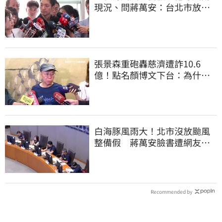
現況、問蔣萬安：台北市放假
標準在哪？
張景森重砲轟慈濟遭詐10.6
億！點名顏博文下台：為什麼
這麼好騙？
白海豚風雨大！北市沒放颱風
整備假 蔣萬安臉書遭網友灌
爆：標準在哪？
Recommended by