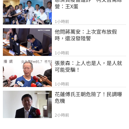
營：王X蛋
1小時前
他問蔣萬安：上次宣布放假
時，還沒發陸警
1小時前
張景森：上人也是人，是人就
可能受騙！
1小時前
花蓮傅氏王朝危險了！民調曝
危機
2小時前