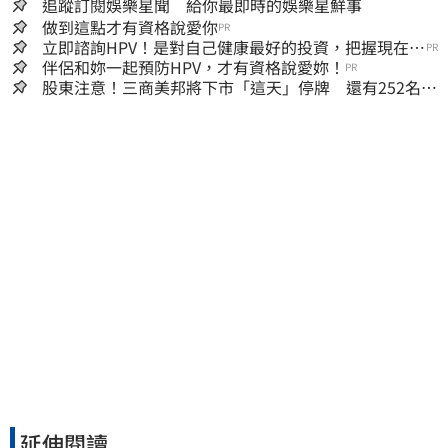
追蹤訂閱娛樂星聞 給你最即時的娛樂星鮮事
做到這點才有資格說愛你
PR
立即諮詢HPV！是對自己健康最好的投資，把握現在不
PR
嫌晚！
伴侶和妳一起預防HPV，才有資格說愛妳！
PR
股東注意！三商美邦將下市「這天」停牌 還有252名千
張大戶
延伸閱讀