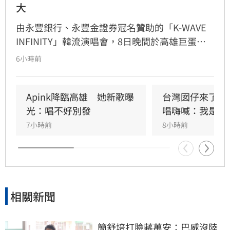
大
由永豐銀行、永豐金證券冠名贊助的「K-WAVE 
INFINITY」韓流演唱會，8日晚間於高雄巨蛋熱
力開唱，集結NEWBEAT、FLARE U、CRAVITY、
6小時前
Apink及HIGHLIGHT五組人氣韓星，從新生代團
體到韓流經典代表接力登台，滿場粉絲高舉手燈
熱情應援，尖叫與歡呼聲一路未停，最後由
Apink降臨高雄　她新歌曝
台灣囡仔來了　
HIGHLIGHT壓軸接管舞台，將現場氣氛推向最高
光：唱不好別發
唱嗨喊：我是誰
潮。
7小時前
8小時前
相關新聞
簡舒培打臉蔣萬安：巴威沒陸