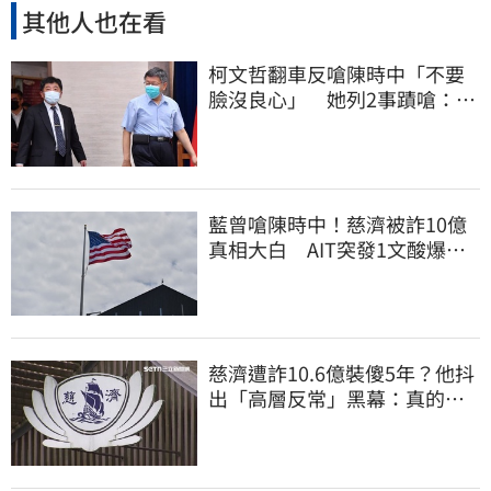
其他人也在看
柯文哲翻車反嗆陳時中「不要
臉沒良心」 她列2事蹟嗆：沒
人比得過你
藍曾嗆陳時中！慈濟被詐10億
真相大白 AIT突發1文酸爆…
他笑：真的很會
慈濟遭詐10.6億裝傻5年？他抖
出「高層反常」黑幕：真的不
知情？