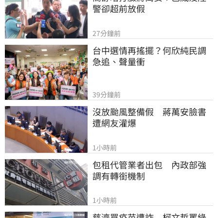
警卻超前放假
27分鐘前
台中選情再搖擺？何欣純民調
急追、聲量衝
39分鐘前
沒放颱風整備假　蔣萬安臉書
遭網友灌爆
1小時前
包租代管業者出包　內政部強
調有轉銜機制
1小時前
慈濟買疫苗遭詐　柯文哲罵綠