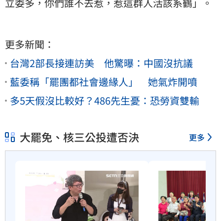
立委多，你們誰不去惹，惹這群人活該系鶴」。
更多新聞：
台灣2部長接連訪美 他驚曝：中國沒抗議
藍委稱「罷團都社會邊緣人」 她氣炸開噴
多5天假沒比較好？486先生憂：恐勞資雙輸
大罷免、核三公投遭否決
更多