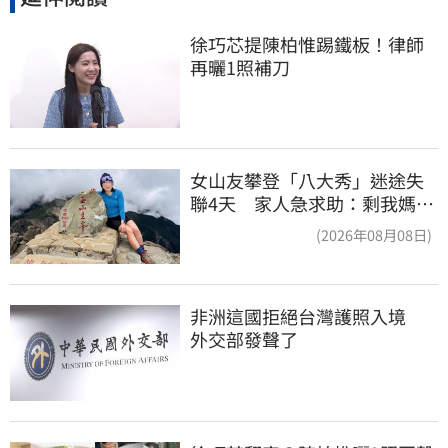
徐巧芯提陳柏惟踢鐵板！律師
再曬1照補刀
女山友攀登「八大秀」迷途失
聯4天 家人急求助：剩我媽還
沒找到
(2026年08月08日)
非洲這國拒絕台灣護照入境　
外交部發聲了