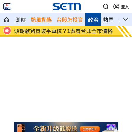
登入
即時
颱風動態
台股怎投資
政治
熱門
影音
盟合
頭期款夠買坡平車位？1表看台北全市價格
遭前員