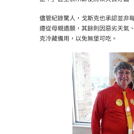
儘管紀錄驚人，戈斯克也承認並非每
遵從母親遺願，其餘則因惡劣天氣
克冷藏備用，以免無堡可吃。