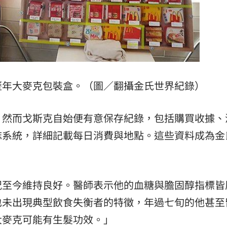
歷年大麥克包裝盒。（圖／翻攝金氏世界紀錄）
，然而戈斯克自始便有意保存紀錄，包括購買收據、
誌系統，詳細記載每日消費與地點。這些資料成為金
況至今維持良好。醫師表示他的血糖與膽固醇指標皆
也未出現典型飲食失衡者的特徵，年過七旬的他甚至
大麥克可能有生髮功效。」