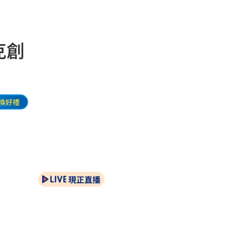
克創
換好禮
現正直播