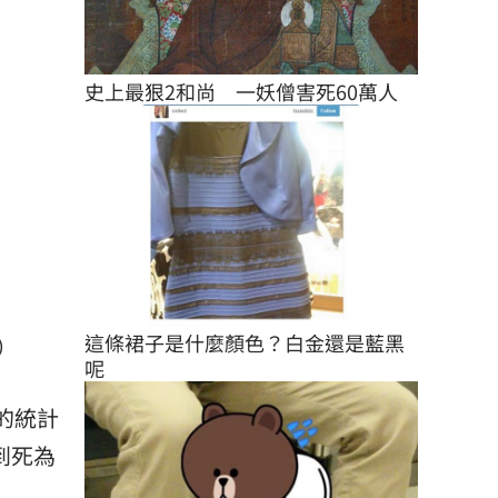
史上最狠2和尚　一妖僧害死60萬人
這條裙子是什麼顏色？白金還是藍黑
）
呢
的統計
到死為