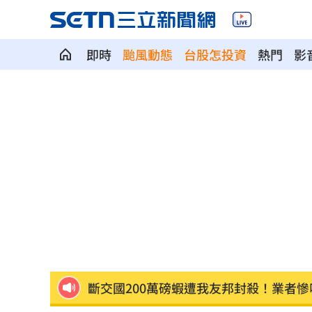
即時
颱風動態
台股怎投資
熱門
影
埃及知名女星涉毒被判死 引發社會震
桃園聯隊奪世界青棒亞軍 張善政接機
男駕車至議員服務處嗆開槍 台中警抓
新／Sandisk挫5%！台指期翻紅站回440
勞動部：Uber Eats疊單計算方式違法
00
斷交國200萬磅蝦遭我友邦封殺！業者慘
新北待售餘屋萬8戶 永和竟只賣贏八里