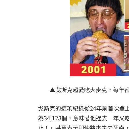
▲戈斯克超愛吃大麥克，每年
戈斯克的這項紀錄從24年前首次登上
為34,128個，意味著他過去一年
止！」甚至表示即使將來失去牙齒