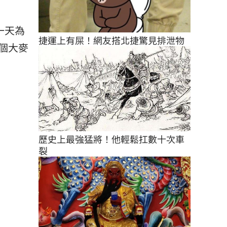
一天為
捷運上有屎！網友搭北捷驚見排泄物
個大麥
歷史上最強猛將！他輕鬆扛數十次車
裂