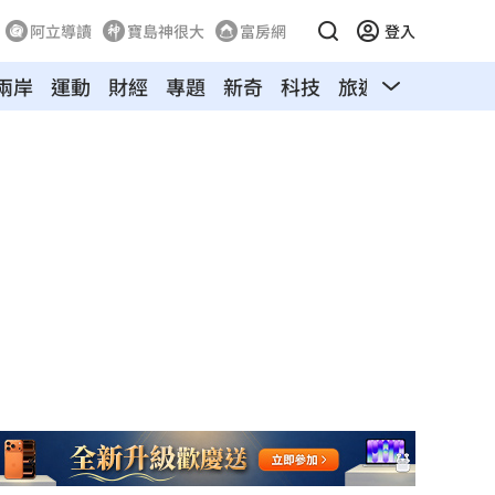
阿立導讀
寶島神很大
富房網
登入
兩岸
運動
財經
專題
新奇
科技
旅遊
汽車
寵物