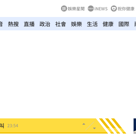
娛樂星聞
iNEWS
祝你健康
音
熱搜
直播
政治
社會
娛樂
生活
健康
國際
驚
00:49
00:47
到了
00:43
00點
00:40
:19
叫
23:54
！
23:47