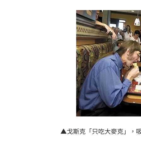
▲戈斯克「只吃大麥克」，