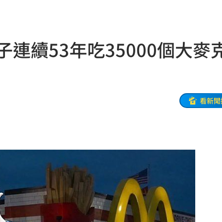
死
23:32
抱
23:25
連續53年吃35000個大麥
疣」
23:18
夜市
23:17
他命
23:16
看新聞
風阻
23:14
勝
23:10
災
23:06
部勸
23:05
23:03