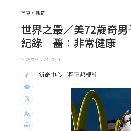
為5億商機翻臉 肥大叔插刀：要死一起
首頁
新奇
杜金龍點名：「這檔權值股」千萬別長
世界之最／美72歲奇男子
額頭冒出痘痘 女手癢猛摳竟成「病毒
紀錄 醫：非常健康
政院每年加碼25.5億元 優化全台商圈
癌末男缺錢鋌而走險 3D玩具熊夾藏K
2025/05/12 23:00:00
環法自行車賽爆作弊！女靠胸部裝備降
新奇中心／程正邦報導
學霸牙醫槓離職員工 為3萬筆電互告慘
俄羅斯蝗害肆虐如末日 網驚：聖經十
慈濟採購BNT遭詐10億 他：不聽衛福
蔡英文做2件事 黃暐瀚：台東變五五波