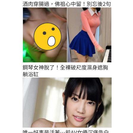
酒肉穿腸過，佛祖心中留！別忘後2句
鋼琴女神脫了！全裸破尺度濕身遮胸
躺浴缸
唯一好事是活著…前AV女優沉痛告白