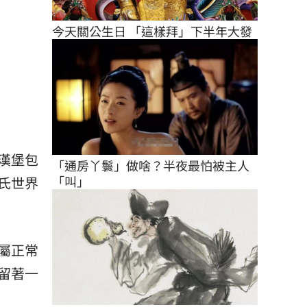
今天關公生日 「這樣拜」下半年大發
漢堡包
「通房丫鬟」做啥？半夜最怕被主人
「叫」
氏世界
屬正常
留著一