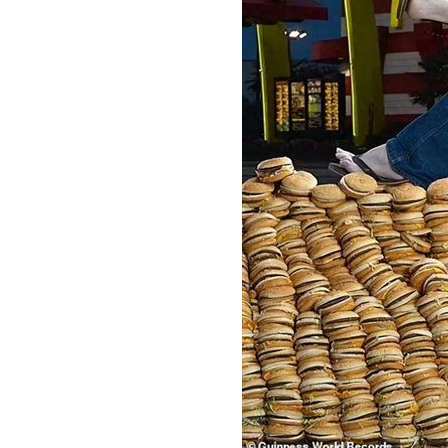
蔣萬安危險了！最新民調沈伯洋僅落後5
「地獄酷暑」襲南韓 礦泉水曝曬恐致
父親節真的快樂嗎？房貸10年暴增逾400
台灣彩券開獎直播中
20:31
LIVE三立+24小時直播
15:27
三立iNEWS新聞台線上直播
18:00
理想混蛋號召粉絲跨海追星吃美食！
18: