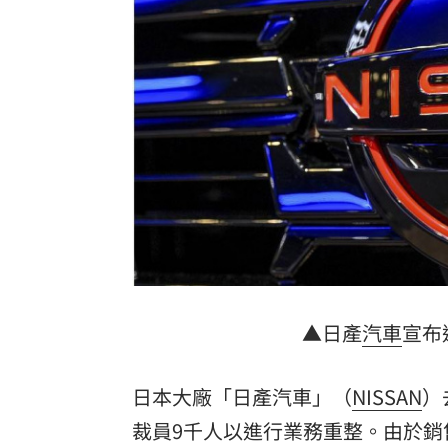
玩很大爆衝突 張立東怒飆女星：把我
別被休旅外型騙了！Audi新Q3根本是鋼
健檢「癌指數正常」罹乳癌！醫：致命
張清芳父親節曬亡父遺照！神似五官引
台灣彩券開獎直播中
20:31
LIVE三立+24小時直播
15:27
三立iNEWS新聞台線上直播
18:00
▲日產
汽車
宣布
AI時代！威力馬導入智慧營運系統提升
商場戰國來臨 台中「頂奢大道」逐漸
日本大廠「日產汽車」（
NISSAN
）
裁員9千人以進行業務重整。由於銷
台彩父親節推新刮刮樂千萬頭獎超「爸