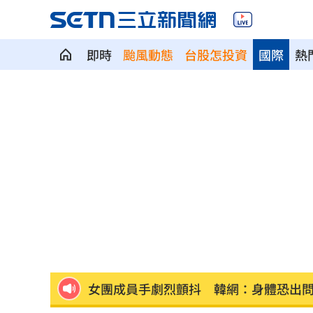
即時
颱風動態
台股怎投資
國際
熱
捲不倫、私生飯騷擾風波！黃晸珉憔悴
芒果自由！台南14萬學童午餐「整顆愛
本週超夯光通訊 AAOI進補台股3強
13:
除夕夜母被帶走？兒上署長室留言：要
「小飛機」失控撞民宅！肇事玩家疑落
女團成員手劇烈顫抖 韓網：身體恐出