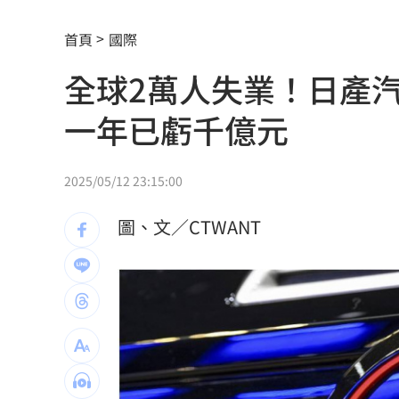
台中男發酒瘋遭管束！尿在警察身上下
首頁
國際
父親節來了！蔣萬安、沈伯洋曝與子女
全球2萬人失業！日產
宣布出道十年 大咖樂團成員1惡疾纏身
一年已虧千億元
道奇守護神挨再見2分砲 遭逆轉苦吞7
BMW小跑車自撞翻覆！氣囊爆22歲男困
2025/05/12 23:15:00
朴寶劍替爸扛8億債 昔宣布破產仍不埋
圖、文／CTWANT
青春回來了！「阿妹妹」睽違27年驚喜
星宇航空往返沖繩「全取消」加班機也
白海豚逼近越晚越有感！估雨彈從北轟
酒客吃完螺殼丟隔壁桌 引發熱炒店大