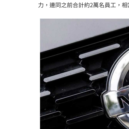
力，連同之前合計約2萬名員工，相
「拍片人的多重宇宙」職涯論壇9/12登
8國球員齊聚高雄 Formosa 7s掀足球
理想混蛋號召粉絲跨海追星吃美食！
18: