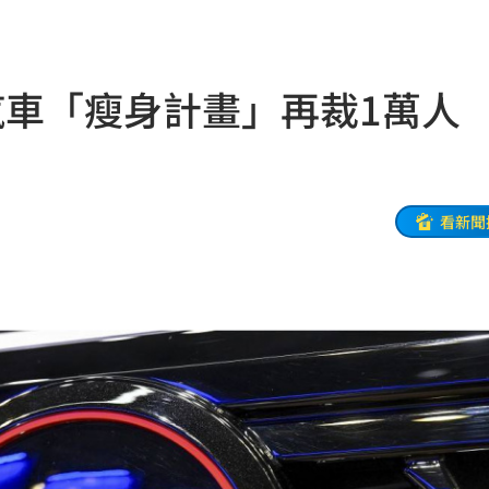
場曝
12:55
互動
12:54
汽車「瘦身計畫」再裁1萬人
12:52
連敗
12:47
車內
12:46
看新聞
怨
12:40
合體
12:35
喊卡
12:32
到南
12:31
亂鬥
12:31