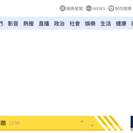
娛樂星聞
iNEWS
祝你健康
門
影音
熱搜
直播
政治
社會
娛樂
生活
健康
現身
13:04
文」
13:00
00
殺警
13:00
跑了
13:00
問題
12:59