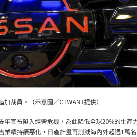
當狗
12:30
砲
12:30
盲點
12:28
熱議
12:26
追加
裁員
。（示意圖／CTWANT提供）
效率
12:00
成形
12:00
去年宣布陷入經營危機，為此降低全球20%的生產
售業績持續惡化，日產計畫再削減海內外超過1萬名
」氣
12:00