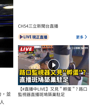
CH54三立新聞台直播
現正直播
更多
【#直播中LIVE】又見＂孵蛋＂? 路口
力，並
監視器直播斑鳩築巢駐足
人