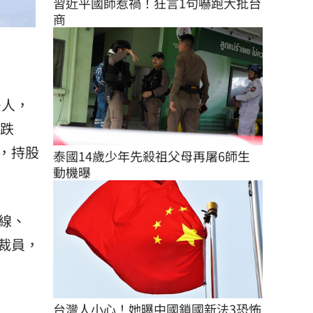
習近平國師惹禍！狂言1句嚇跑大批台
商
多人，
暴跌
份，持股
泰國14歲少年先殺祖父母再屠6師生 
動機曝
線、
裁員，
台灣人小心！她曝中國鎖國新法3恐怖