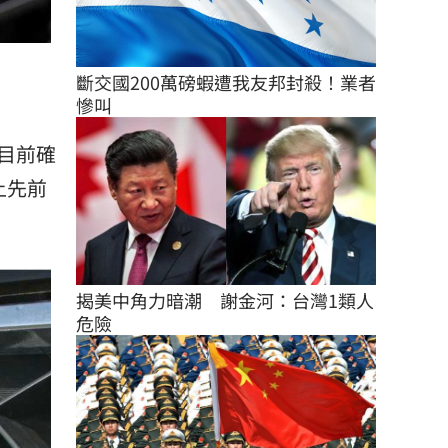
斷交國200萬磅蝦遭我友邦封殺！業者
慘叫
目前確
上先前
揭美中角力暗潮　謝金河：台灣1類人
危險