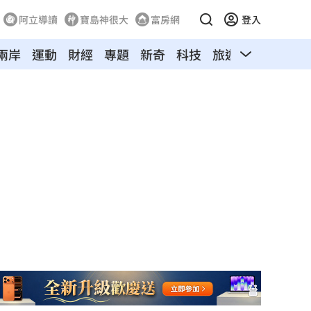
阿立導讀
寶島神很大
富房網
登入
兩岸
運動
財經
專題
新奇
科技
旅遊
汽車
寵物