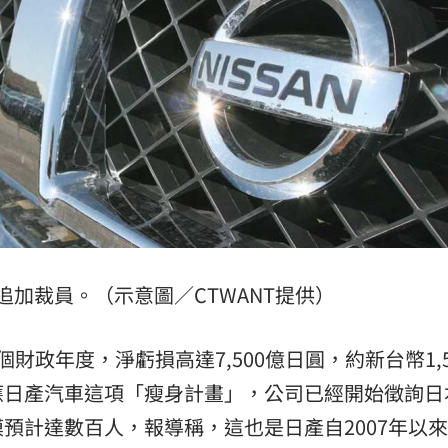
追加裁員。（示意圖／CTWANT提供）
財政年度，淨虧損高達7,500億日圓，約新台幣1,5
應日產汽車這項「瘦身計畫」，公司已經開始徵詢日
預計達數百人，報導稱，這也是日產自2007年以