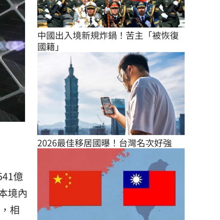
中國出入境新規炸鍋！苦主「被恢復
國籍」
2026最佳移居國曝！台灣名次好強
41億
本境內
來，相