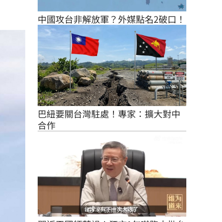
中國攻台非解放軍？外媒點名2破口！
巴紐要關台灣駐處！專家：擴大對中
合作