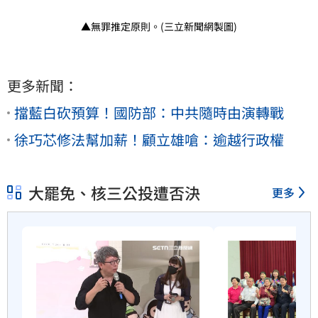
▲無罪推定原則。(三立新聞網製圖)
更多新聞：
擋藍白砍預算！國防部：中共隨時由演轉戰
徐巧芯修法幫加薪！顧立雄嗆：逾越行政權
大罷免、核三公投遭否決
更多