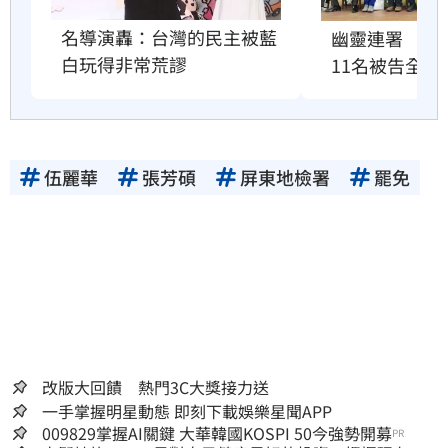
名導演轟：台灣的民主被藍
幽靈連署　國
白玩得非常荒謬
11名被告全緩
伍麗華
張芳碩
屏東地檢署
罷免
改版大回饋 熱門3C大獎接力送
一手掌握明星動態 即刻下載娛樂星聞APP
009829掌握AI關鍵 大華韓國KOSPI 50今強勢開募
PR