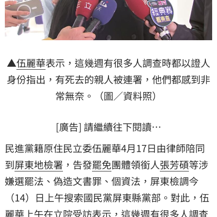
▲
伍麗華
表示，這幾週有很多人調查時都以證人
身份指出，有死去的親人被連署，他們都感到非
常無奈。（圖／資料照）
[廣告] 請繼續往下閱讀…
民進黨籍原住民立委伍麗華4月17日由律師陪同
到
屏東地檢署
，告發
罷免
團體領銜人
張芳碩
等涉
嫌選罷法、偽造文書罪、個資法，屏東檢調今
（14）日上午搜索國民黨屏東縣黨部。對此，伍
麗華上午在立院受訪表示，這幾週有很多人調查