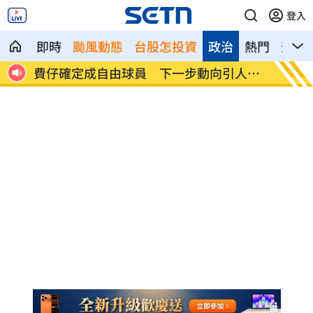
登入
即時
颱風動態
台股怎投資
政治
熱門
影音
人喪命
費仔確定成自由球員 下一步動向引人關
米蘭達
注
動