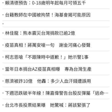
賴清德預告：0-18歲明年起每月可領五千
台籍教師在中國被拘禁！海基會揭可能原因
林佳龍：熊本震災台灣捐款已逾2億
疫苗真相！蔣萬安嗆一句 謝金河痛心發聲
柯志恩嗆「不跟陳時中道歉！」她示警1事
當年日本捐台AZ疫苗真相曝 專為台灣生產
慈濟被詐10億 他轟：多少人血汗錢遭誤用
下週恐跌破半年線！陳嘉偉警告台股反彈屬「逃命
波」：空頭大屠殺剛開始
台北市長投票結果曝 她驚喊：蔣該緊張了