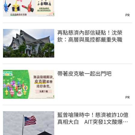
PR
再點慈濟內部信疑點！沈榮
欽：高層與風控都嚴重失職
帶著皮克敏一起出門吧
PR
藍曾嗆陳時中！慈濟被詐10億
真相大白 AIT突發1文酸爆…
他笑：真的很會