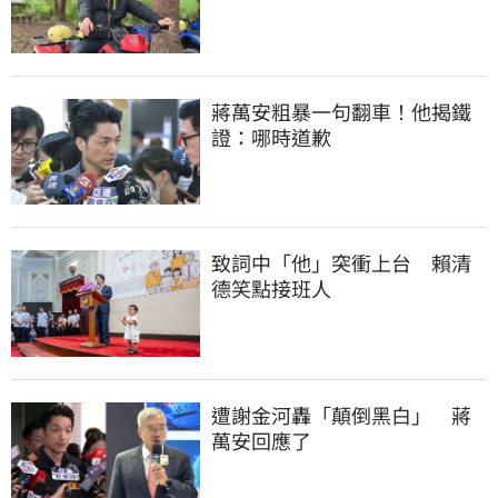
蔣萬安粗暴一句翻車！他揭鐵
證：哪時道歉
致詞中「他」突衝上台　賴清
德笑點接班人
遭謝金河轟「顛倒黑白」　蔣
萬安回應了