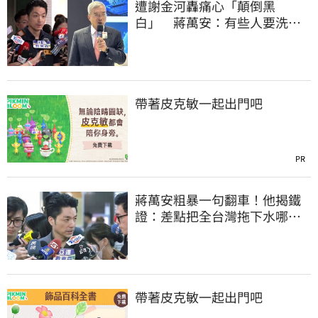
遭謝金河轟痛心「顛倒黑
白」 蔣萬安：有些人要洗人
民記憶，但洗不掉的
帶著皮克敏一起出門吧
PR
蔣萬安粗暴一句翻車！他揭鐵
證：差點把全台灣拖下水哪時
道歉
帶著皮克敏一起出門吧