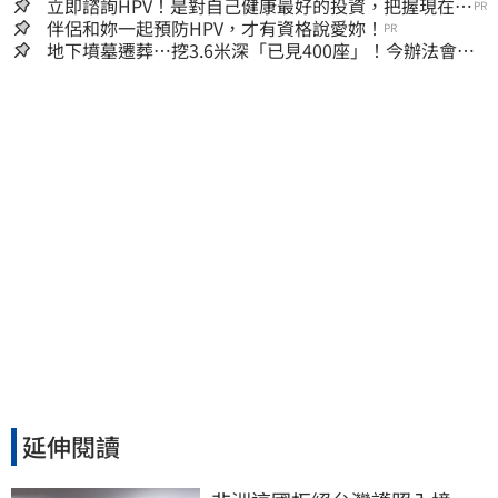
立即諮詢HPV！是對自己健康最好的投資，把握現在不
PR
嫌晚！
伴侶和妳一起預防HPV，才有資格說愛妳！
PR
地下墳墓遷葬…挖3.6米深「已見400座」！今辦法會安
撫祖先
延伸閱讀