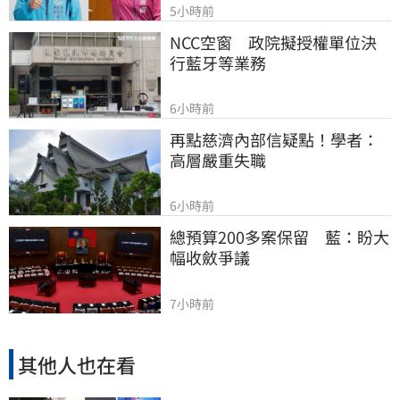
5小時前
NCC空窗　政院擬授權單位決
行藍牙等業務
6小時前
再點慈濟內部信疑點！學者：
高層嚴重失職
6小時前
總預算200多案保留　藍：盼大
幅收斂爭議
7小時前
其他人也在看