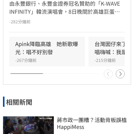
由永豐銀行、永豐金證券冠名贊助的「K-WAVE 
INFINITY」韓流演唱會，8日晚間於高雄巨蛋熱
力開唱，集結NEWBEAT、FLARE U、CRAVITY、
-282分鐘前
Apink及HIGHLIGHT五組人氣韓星，從新生代團
體到韓流經典代表接力登台，滿場粉絲高舉手燈
熱情應援，尖叫與歡呼聲一路未停，最後由
Apink降臨高雄　她新歌曝
台灣囡仔來了　
HIGHLIGHT壓軸接管舞台，將現場氣氛推向最高
光：唱不好別發
唱嗨喊：我是誰
潮。
-267分鐘前
-215分鐘前
相關新聞
蔣市政一團糟？活動背板誤植
HappiMess