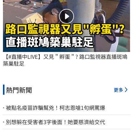
【#直播中LIVE】又見＂孵蛋＂? 路口監視器直播斑鳩
築巢駐足
熱門新聞
更多
被點名疫苗詐騙幫兇！柯志恩嗆1句網罵爆
別想躲在受害者3字後面！她要慈濟給交代