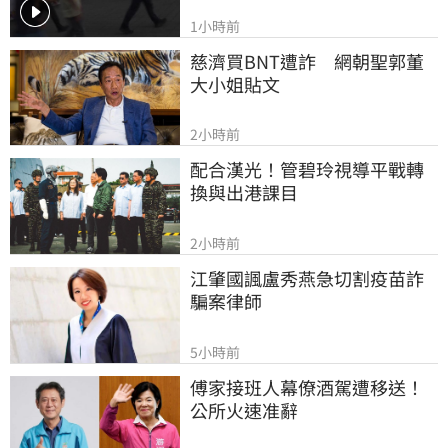
1小時前
慈濟買BNT遭詐　網朝聖郭董
大小姐貼文
2小時前
配合漢光！管碧玲視導平戰轉
換與出港課目
2小時前
江肇國諷盧秀燕急切割疫苗詐
騙案律師
5小時前
傅家接班人幕僚酒駕遭移送！
公所火速准辭