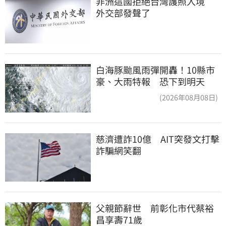
非洲這國拒絕台灣護照入境　
外交部發聲了
白海豚颱風雨彈開轟！10縣市
豪、大雨特報 恐下到明天
(2026年08月08日)
慈濟遭詐10億　AIT突發文打擊
詐騙網笑翻
父親節辭世　前彰化市代蔡裕
昌享壽71歲