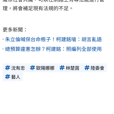
理，將會補足現有法規的不足。
更多新聞：
朱立倫喊保台命根子！柯建銘嗆：胡言亂語
總預算違憲怎辦？柯建銘：照編列全部使用
沈有忠
歐陽娜娜
林楚茵
陸委會
藝人