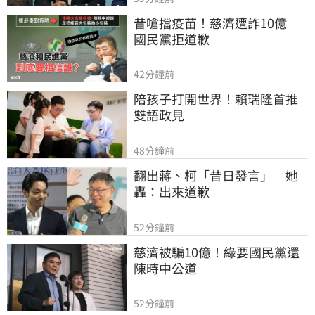
昔嗆擋疫苗！慈濟遭詐10億　
國民黨拒道歉
42分鐘前
陪孩子打開世界！賴瑞隆首推
雙語政見
48分鐘前
翻出蔣、柯「昔日發言」　她
轟：出來道歉
52分鐘前
慈濟被騙10億！綠要國民黨還
陳時中公道
52分鐘前