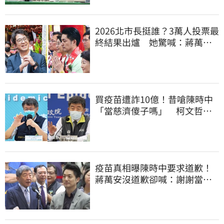
2026北市長挺誰？3萬人投票最
終結果出爐 她驚喊：蔣萬安
真該緊張了
買疫苗遭詐10億！昔嗆陳時中
「當慈濟傻子嗎」 柯文哲遭
網洗版酸爆
疫苗真相曝陳時中要求道歉！
蔣萬安沒道歉卻喊：謝謝當時
的「他們」