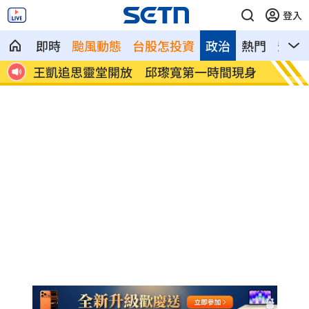
登入
即時
颱風動態
台股怎投資
政治
熱門
影音
攻網
王凱追思靈堂開放 邱瓈寬第一時間現身
白海豚
灣