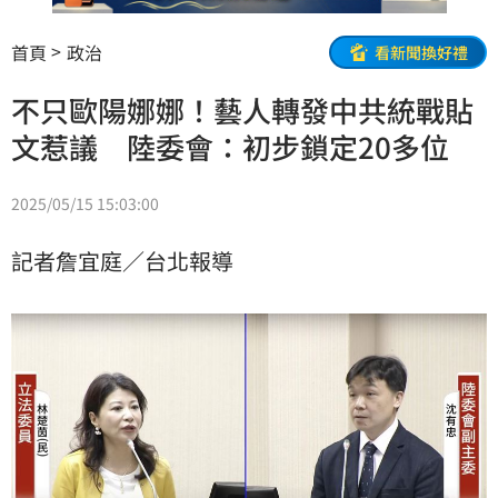
首頁
政治
看新聞換好禮
不只歐陽娜娜！藝人轉發中共統戰貼
文惹議 陸委會：初步鎖定20多位
2025/05/15 15:03:00
記者詹宜庭／台北報導