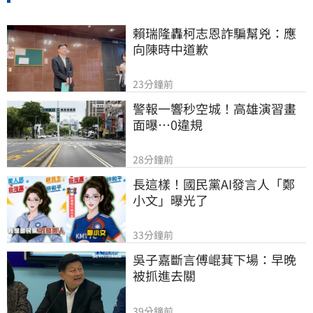
賴瑞隆轟柯志恩詐騙幫兇：應
向陳時中道歉
23分鐘前
警報一響秒空城！高雄演習畫
面曝…0違規
28分鐘前
長這樣！國民黨AI發言人「鄭
小文」曝光了
33分鐘前
吳子嘉斷言傅崐萁下場：早晚
被抓進去關
39分鐘前