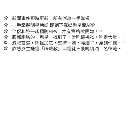
新聞事件即時更新 所有消息一手掌握！
一手掌握明星動態 即刻下載娛樂星聞APP
伴侶和妳一起預防HPV，才有資格說愛妳！
PR
腹部脂肪的「剋星」找到了，常吃這幾物，吃走大肚
PR
囊，瘦出小蠻腰
減肥首選，檸檬加它，堅持一週，腰細了，瘦到你懷疑
PR
人生
詐慈濟主嫌信「辟穀教」叫信徒三餐喝精油 名律乾女
兒卻吃鮑魚喝紅酒