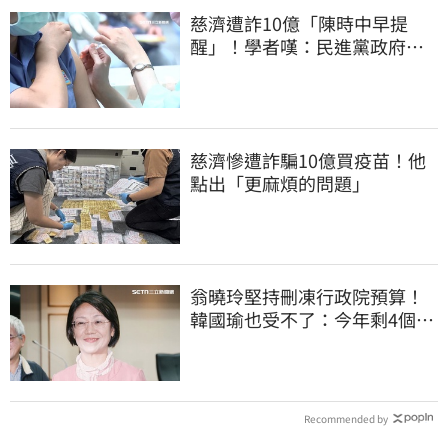
慈濟遭詐10億「陳時中早提
醒」！學者嘆：民進黨政府做
到流血也沒人感激
慈濟慘遭詐騙10億買疫苗！他
點出「更麻煩的問題」
翁曉玲堅持刪凍行政院預算！
韓國瑜也受不了：今年剩4個月
你思考一下
Recommended by