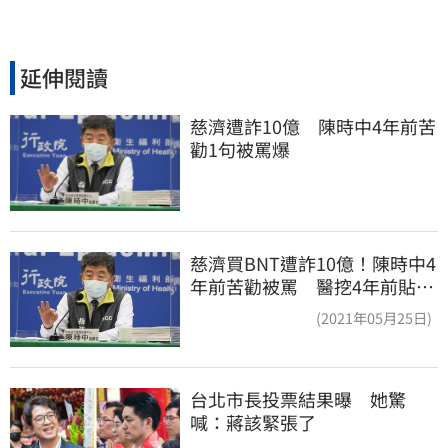
延伸閱讀
慈濟遭詐10億　陳時中4年前苦
勸1句被罵爆
慈濟買BNT遭詐10億！陳時中4
年前苦勸被罵 醫挖4年前貼
文：藍白全翻車
(2021年05月25日)
台北市長投票結果曝　她驚
喊：蔣該緊張了