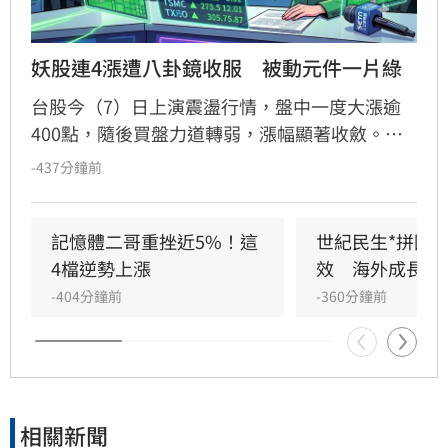
妖股連4漲遭八卦鏡收服　被動元件一片綠
台股今（7）日上演震盪行情，盤中一度大漲逾
400點，隨後買盤力道轉弱，漲幅顯著收斂。其
中，被動元件族群表現疲軟，近期連漲的禾伸堂
-437分鐘前
漲勢戛然而止，盤中重挫近10%，連帶拖累國
巨、華新科等指標股同步走跌，族群呈現一片綠
油油景象。儘管多數個股陷入修正，台嘉碩與馥
記憶體二哥重挫近5%！這
世紀民生*拼圖
鴻仍逆勢抗跌，成為盤面少數撐盤亮點。投資人
4檔逆勢上漲
效　海外成長升
應注意市場波動風險，審慎評估投資決策。
-404分鐘前
-360分鐘前
相關新聞