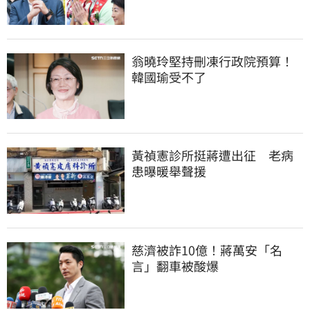
翁曉玲堅持刪凍行政院預算！
韓國瑜受不了
黃禎憲診所挺蔣遭出征　老病
患曝暖舉聲援
慈濟被詐10億！蔣萬安「名
言」翻車被酸爆