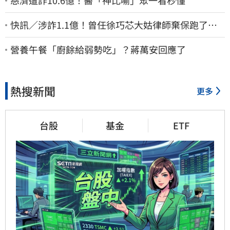
慈濟遭詐10.6億！醫「神比喻」眾一看秒懂
快訊／涉詐1.1億！曾任徐巧芯大姑律師棄保跑了…
媽也離境 桃檢發通緝
營養午餐「廚餘給弱勢吃」？蔣萬安回應了
熱搜新聞
更多
台股
基金
ETF