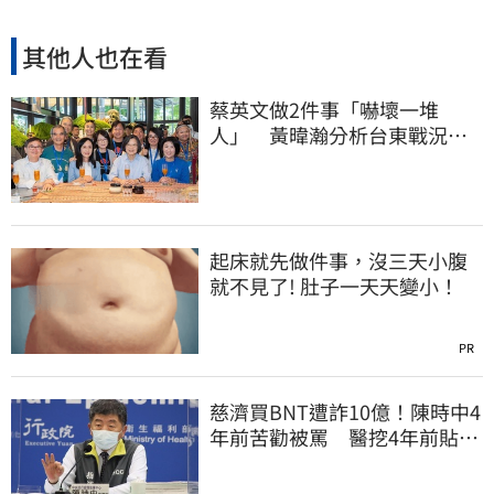
其他人也在看
蔡英文做2件事「嚇壞一堆
人」 黃暐瀚分析台東戰況：
變成五五波
起床就先做件事，沒三天小腹
就不見了! 肚子一天天變小！
PR
慈濟買BNT遭詐10億！陳時中4
年前苦勸被罵 醫挖4年前貼
文：藍白全翻車