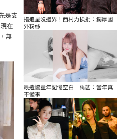
先是支
指追星沒邊界！西村力挨批：獨厚國
到現在
外粉絲
，無
最遺憾童年記憶空白　禹菡：當年真
不懂事