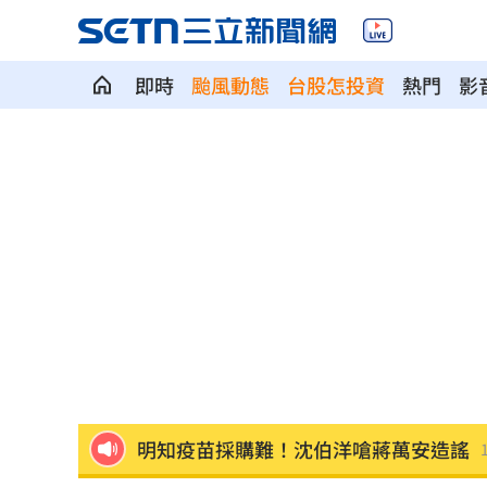
即時
颱風動態
台股怎投資
熱門
影
獨／曹雨婷挨轟失職 昔理事長楊光友
酒測0.7、毒品快篩陽性 警查獲酒毒雙
韓足協爆性招待外籍裁判！7場比賽5勝2
本土女星遭經紀人侵犯 他反嗆：沒伸
他沒異狀卻動脈硬化！醫示警：8類人小
全國首創「高溫微型保險」 台南7月試
明知疫苗採購難！沈伯洋嗆蔣萬安造謠