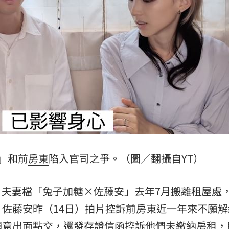
大門
10:34
事
10:32
里
10:28
成形
12:00
」和前
房東
陷入官司之爭。（圖／翻攝自YT）
」氣
12:00
台日夫妻檔「兔子加糖×
佐藤安
」去年7月搬離租屋處
場！
10:30
佐藤安昨（14日）拍片控訴前房東近一年來不願解
熱潮
10:00
願意出面點交，還發存證信函控訴他們未繳納房租，