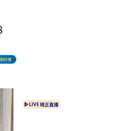
8
換好禮
現正直播