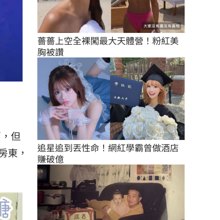
薔薔上空全裸闖最大天體營！粉紅美
胸被讚
萬，但
追星追到丟性命！網紅學霸曾做酒店
房東，
賺破億