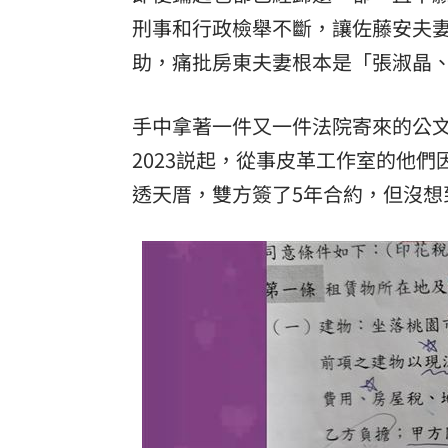
刑事和行政檢舉不斷，讓佐藤安夫
理想混蛋號召粉絲跨海追星吃美食！
18:
助，痛批房東夫妻根本是「張淑晶
手中拿著一件又一件法院寄來的公
2023説起，從事皮革工作室的他
透天厝，雙方簽了5年合約，但沒想