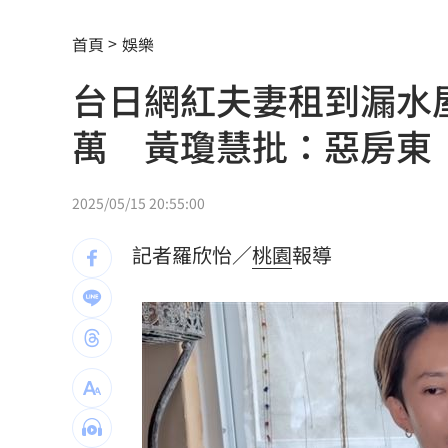
獨／身高173！排球女神十一挑戰mini
首頁
娛樂
擋暴衝特斯拉「救很多人」賓士車主身
台日網紅夫妻租到漏水
林逸欣首個無父父親節 診所熄燈爆排
萬 黃瓊慧批：惡房東
村神相隔5場炸裂 暫居MLB日籍球員第
昔被抹黑擋疫苗 陳時中悲憤1句真相大
2025/05/15 20:55:00
全球人壽曝家庭危機 推它打造風險防
記者羅欣怡／
桃園
報導
71歲姜厚任被勸防詐 反嗆：是我佔便
新光三越吳昕陽接任無店面公會理事長
白海豚北市可放颱風假？蔣萬安這樣說
竹市消防博物館回歸！古蹟結合XR防災