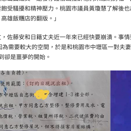
妻飽受騷擾和精神壓力。桃園市議員黃瓊慧了解後也
15
、高雄飯糰店的翻版。」
文，佐藤安和日籍丈夫近一年來已經快要崩潰。事情
們因為需要較大的空間，於是和桃園市中壢區一對夫
到卻是噩夢的開始。