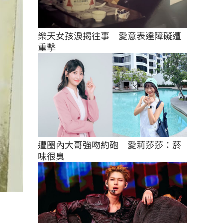
樂天女孩淚揭往事　愛意表達障礙遭
重擊
遭圈內大哥強吻約砲　愛莉莎莎：菸
味很臭