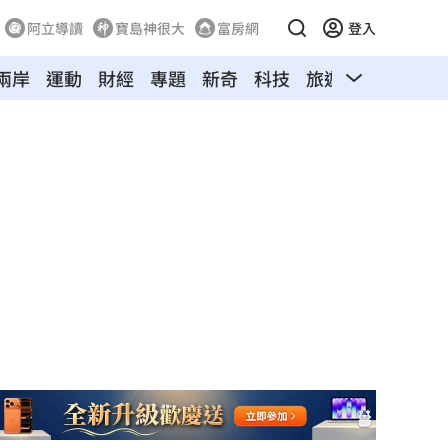
阿立導讀
寶島神很大
富房網
登入
兩岸
運動
財經
專題
新奇
科技
旅遊
汽車
寵物