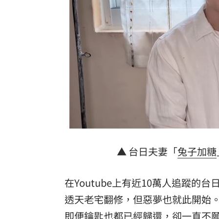
工程車過彎失控！「砲彈式」猛撞工廠
柯志恩嗆「不跟陳時中道歉！」她示警1
新／國道3車追撞！占內線…回堵約5公
台灣彩券開獎直播中
20:31
LIVE三立+24小時直播
15:27
三立iNEWS新聞台線上直播
18:00
商場戰國來臨 台中「頂奢大道」逐漸
▲ 台日夫妻「
兔子加糖
台彩父親節推新刮刮樂千萬頭獎超「爸
在Youtube上有近10萬人追蹤的
「拍片人的多重宇宙」職涯論壇9/12登
透天
老宅翻修，但惡夢也就此開始。
8國球員齊聚高雄 Formosa 7s掀足球
即便鑰匙也都已經歸還，卻一直不