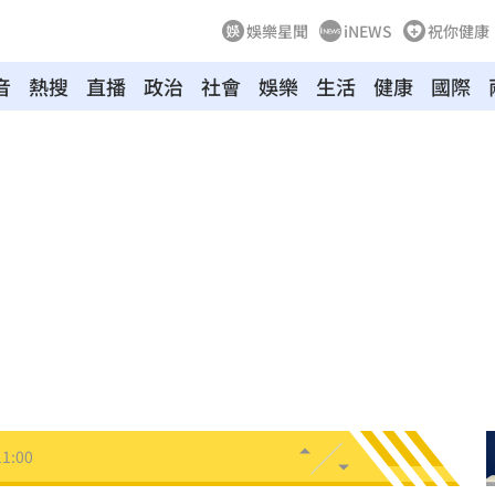
娛樂星聞
iNEWS
祝你健康
音
熱搜
直播
政治
社會
娛樂
生活
健康
國際
開轟
11:08
駕
11:07
和
11:06
舌頭
11:05
心
11:04
辦
11:00
11:00