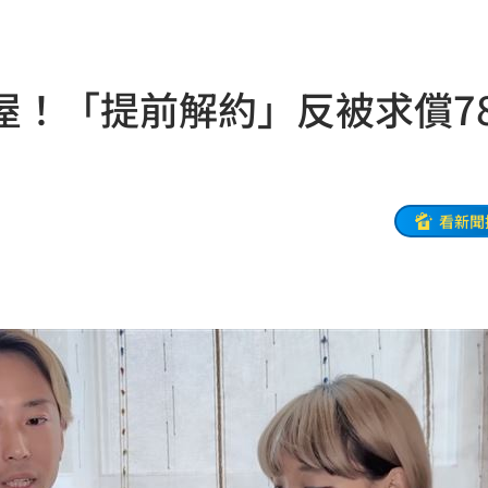
徵選
11:00
分曝
10:59
屋！「提前解約」反被求償7
隊潮
10:58
2多
10:53
白
10:50
看新聞
護網
10:48
宜吧
10:42
10:38
10:35
體驗
10:34