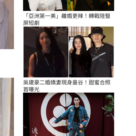
「亞洲第一美」離婚更辣！轉戰陸豎
屏短劇
吳建豪二婚嬌妻現身曼谷！甜蜜合照
首曝光