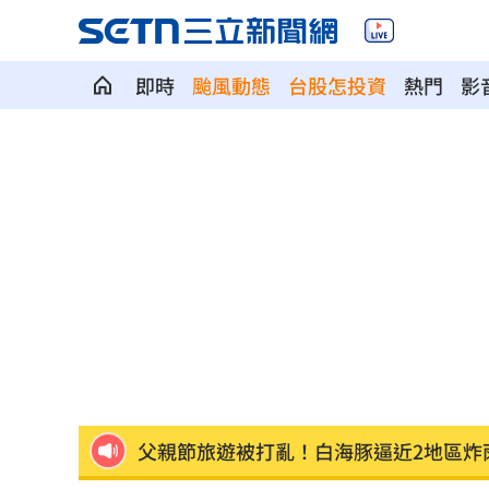
即時
颱風動態
台股怎投資
熱門
影
院區驚傳無預警停電 行政院：設備老
吃桌飛紐約助新人辦婚宴 浩子逼哭全
漢光42／淡水河道部署3道致命防禦阻絕
高希均教授90歲逝！「白吃午餐」秘密
今立秋「6生肖」恐衰爆！專家曝6招大
父親節旅遊被打亂！白海豚逼近2地區炸