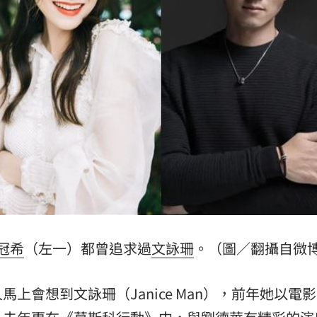
上路
12:16
曝
12:13
亡
12:11
12:10
成形
12:00
冠希
（左一）都曾追求過
文詠珊
。（圖／翻攝自微
場！
10:30
馬上會想到文詠珊（Janice Man），前年她以電
熱潮
10:00