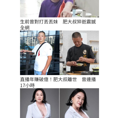
生前曾對打丟丟妹　肥大叔猝逝震撼
全網
直播年賺破億！肥大叔離世　曾連播
17小時