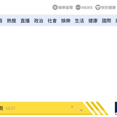
娛樂星聞
iNEWS
祝你健康
音
熱搜
直播
政治
社會
娛樂
生活
健康
國際
舊
12:39
場
12:37
12:29
曝光
12:28
開運
12:28
雨
12:27