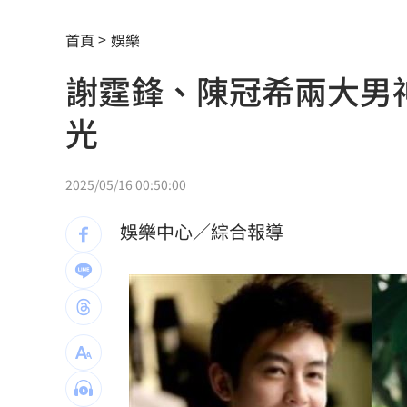
肥大叔猝逝曾自嘲更生人！創年收破億
首頁
娛樂
徐莉玲槓王菲案外案 5566小刀驚爆離
謝霆鋒、陳冠希兩大男
通緝犯拒檢狂飆街頭！撞斷平交道柵欄
光
誰在回覆「幹嘛」？故宮南院小編身分
中國攻台非解放軍？外媒點名2破口！
12
2025/05/16 00:50:00
昔遭抹黑謀財害命終平反 陳時中感性
娛樂中心／綜合報導
姜厚任女友自曝3碩1博 網搜本名查無
新／威加重罰300萬！問題苦茶油流向3
毒油案延燒政院點名中市府 蔣萬安竟
肥大叔46歲驟逝！2年前曾逃過車禍死劫