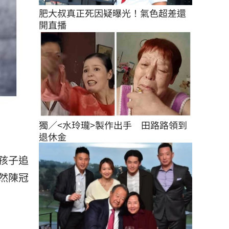
肥大叔真正死因疑曝光！氣色超差還
開直播
獨／<水玲瓏>製作出手　田路路領到
退休金
孩子追
然陳冠