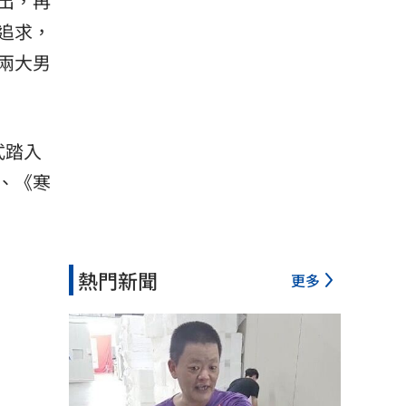
出，再
追求，
兩大男
式踏入
、《寒
熱門新聞
更多