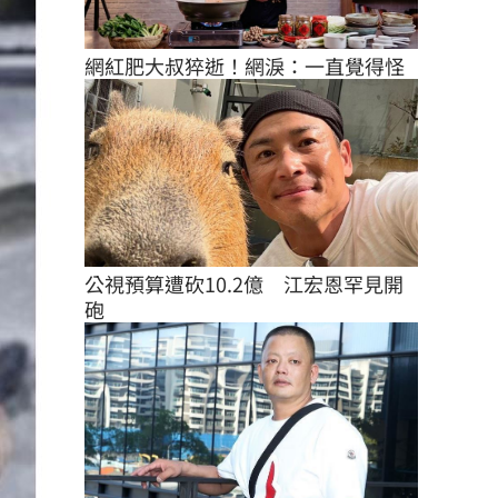
網紅肥大叔猝逝！網淚：一直覺得怪
公視預算遭砍10.2億　江宏恩罕見開
砲