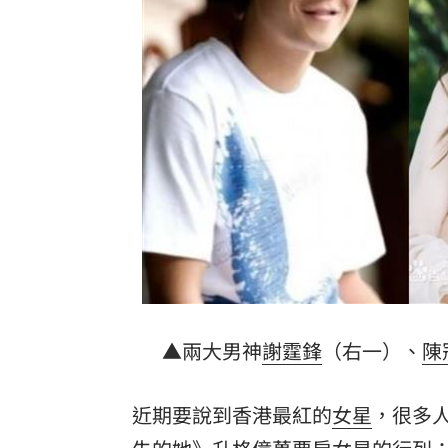
酒測爆表！職軍「接近死亡狀態」照開
職場爸爸「5.5年沒加薪」！父親節調查
泰校園爆槍擊！釀2死20傷 學生槍手身
蘋果砍價失敗！長鑫存儲靠2底氣拒降價
台灣彩券開獎直播中
20:31
LIVE三立+24小時直播
15:27
三立iNEWS新聞台線上直播
18:00
商場戰國來臨 台中「頂奢大道」逐漸
▲兩大男神
謝霆鋒
（右一）、
陳
「拍片人的多重宇宙」職涯論壇9/12登
近期要說到香港最紅的
女星
，很多人
8國球員齊聚高雄 Formosa 7s掀足球