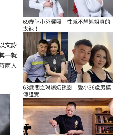
69歲陸小芬曬照　性感不想遮姐真的
太辣！
以文詠
其一就
時兩人
63歲關之琳爆奶孫戀！愛小36歲男模
傳證實