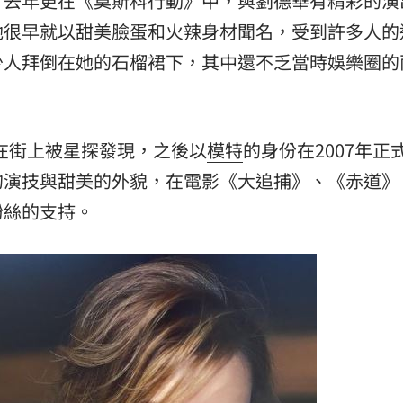
；去年更在《莫斯科行動》中，與
劉德華
有精彩的演
她很早就以甜美臉蛋和火辣身材聞名，受到許多人的
15
少人拜倒在她的石榴裙下，其中還不乏當時娛樂圈的
歲在街上被星探發現，之後以
模特
的身份在2007年正
的演技與甜美的外貌，在電影《大追捕》、《赤道》
粉絲的支持。