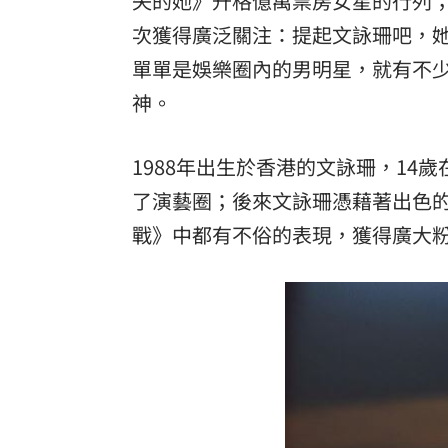
失的她》升格億萬票房女星的行列
次獲得廣泛關注：提起文詠珊吧，
理想混蛋號召粉絲跨海追星吃美食！
18:
單單是娛樂圈內的男明星，就有不
神。
1988年出生於香港的文詠珊，14
了演藝圈；後來文詠珊憑藉著出色
戰》中都有不俗的表現，獲得廣大