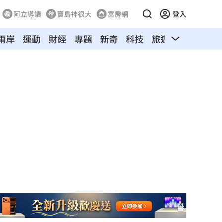
阿立導讀
寶島神很大
富房網
登入
兩岸
運動
財經
專題
新奇
科技
旅遊
汽車
寵物