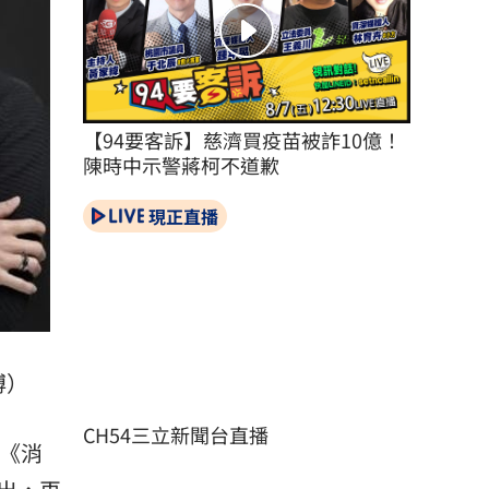
【94要客訴】慈濟買疫苗被詐10億！
陳時中示警蔣柯不道歉
現正直播
博）
CH54三立新聞台直播
影《消