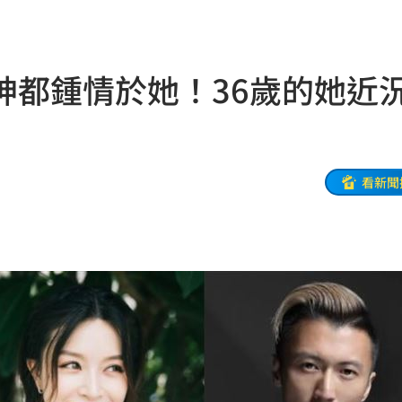
品牌
12:26
婚
12:25
神都鍾情於她！36歲的她近
逃亡
12:24
曝光
12:23
:23
看新聞
發聲
12:20
此人
12:19
縣市
12:18
反問
12:17
12:16