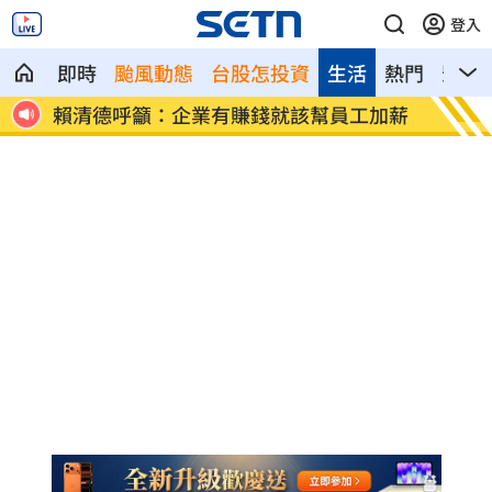
登入
即時
颱風動態
台股怎投資
生活
熱門
影音
加薪
波若威獲百倍「本夢比」 專家揭都市傳
LIN
說
廢」