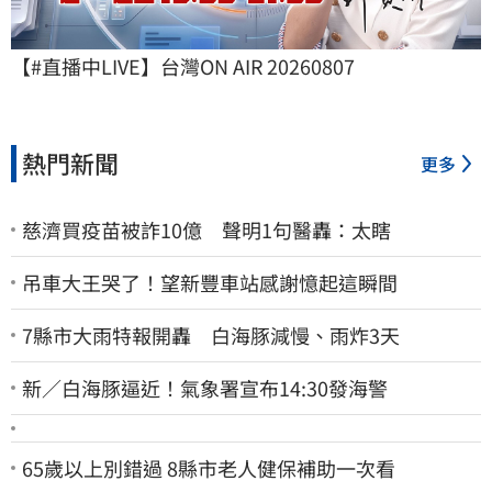
【#直播中LIVE】台灣ON AIR 20260807
熱門新聞
更多
慈濟買疫苗被詐10億 聲明1句醫轟：太瞎
吊車大王哭了！望新豐車站感謝憶起這瞬間
7縣市大雨特報開轟 白海豚減慢、雨炸3天
新／白海豚逼近！氣象署宣布14:30發海警
65歲以上別錯過 8縣市老人健保補助一次看