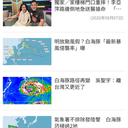
獨家／家樓梯門口重摔！李亞
萍路邊倒地急送醫搶命 「最
新傷況」曝
(2026年08月07日)
明放颱風假？白海豚「最新暴
風侵襲率」曝
白海豚路徑再變　吳聖宇：離
台灣又更近了
氣象署不排除發陸警　白海豚
恐掃過2地