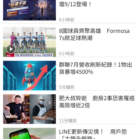
壇9/12登場！
9小時前
8國球員齊聚高雄　Formosa 
7s掀足球熱潮
9小時前
群聯7月營收刷新紀錄！1物出
貨暴增4500%
5分鐘前
肥大叔猝逝　廚房2事恐害罹癌
風險增近2倍
11分鐘前
LINE更新傳災情！　用戶怨
「主題全報廢」