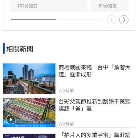
洲，後轉型幕後經營影視與文創事業，對於婚變
-152分鐘前
-89分鐘前
傳聞，雙方至今皆未公開回應與說明，昔日宛如
童
相關新聞
商場戰國來臨　台中「頂奢大
道」逐漸成形
7小時前
台彩父親節推新刮刮樂千萬頭
獎超「爸」氣
7小時前
「拍片人的多重宇宙」職涯論