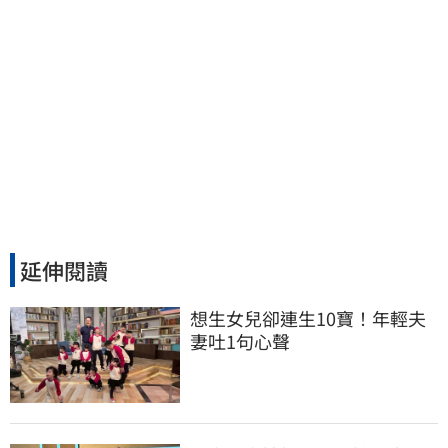
延伸閱讀
想生女兒卻連生10寶！年輕夫
妻吐1句心聲