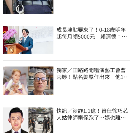
道結果出爐
成長津貼要來了！0-18歲明年
起每月領5000元 賴清德：此
時不生更待何時
獨家／田路路開嗆演藝工會曹
雨婷！點名姜厚任出來 他16
字回應了
快訊／涉詐1.1億！曾任徐巧芯
大姑律師棄保跑了…媽也離
境 桃檢發通緝