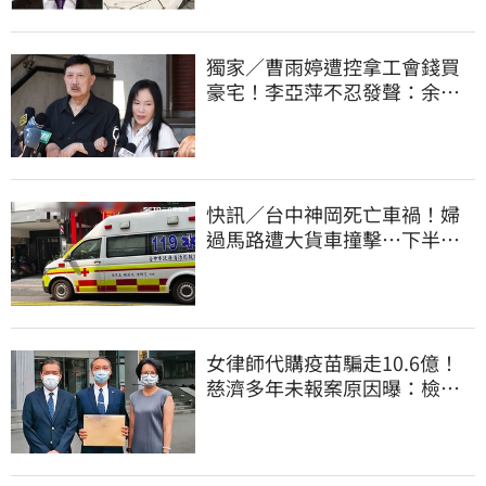
獨家／曹雨婷遭控拿工會錢買
豪宅！李亞萍不忍發聲：余天
管工會都貼錢
快訊／台中神岡死亡車禍！婦
過馬路遭大貨車撞擊…下半身
輾碎慘死路口
女律師代購疫苗騙走10.6億！
慈濟多年未報案原因曝：檢警
上門才知被騙