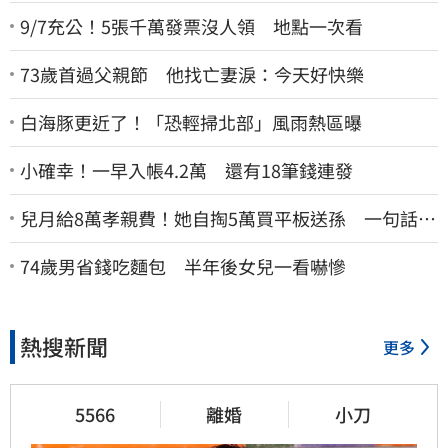
9/7充公！5張千萬發票沒人領 地點一次看
73歲首過父親節 他找亡妻淚：今天好快樂
白海豚更近了！「恐輕掃北部」風雨熱區曝
小確幸！一早入帳4.2萬 還有18筆錢連發
兒月給8萬孝親費！她自掏5萬買平板送孫 一句話愣
原地「傷心不已」
74歲男省錢吃麵包 半年後女兒一看嚇慘
熱搜新聞
更多
5566
離婚
小刀