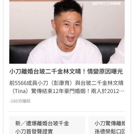
小刀離婚台玻二千金林文晴！情變原因曝光
前5566成員小刀（彭康育）與台玻二千金林文晴
（Tina）驚傳結束12年豪門婚姻！兩人於2012年
舉辦耗資逾500萬的世紀婚宴，曾是演藝圈與豪
-160分鐘前
門聯姻的佳話，如今卻傳出已低調離婚，兩名子
女目前由林文晴照料。據知情人士透露，兩人因
長年相處失去交集，且小刀長期「無特別作為」
新／遭爆離婚台玻千金　
小刀驚傳離婚台
導致感情破裂。小刀昔日以5566成員身分紅遍亞
小刀首發聲證實
孫德榮鬆口回應