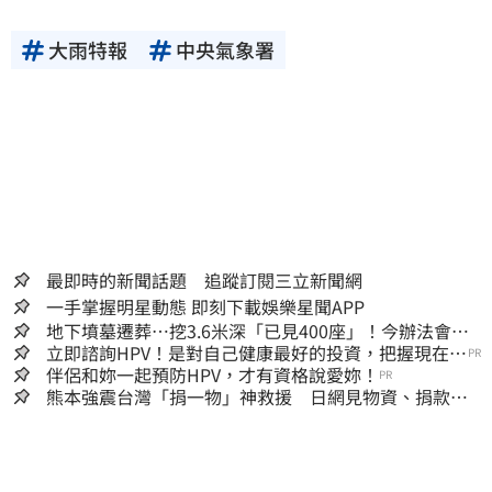
大雨特報
中央氣象署
最即時的新聞話題 追蹤訂閱三立新聞網
一手掌握明星動態 即刻下載娛樂星聞APP
地下墳墓遷葬…挖3.6米深「已見400座」！今辦法會安
撫祖先
立即諮詢HPV！是對自己健康最好的投資，把握現在不
PR
嫌晚！
伴侶和妳一起預防HPV，才有資格說愛妳！
PR
熊本強震台灣「捐一物」神救援 日網見物資、捐款
喊：給台灣統治算了