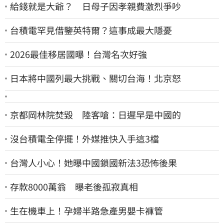
給錢就是大爺？ 日母子因孝親費激烈爭吵
台積電罕見借鑒英特爾？這事成最大隱憂
2026最佳移居國曝！台灣名次好強
日本將中國列最大挑戰、關切台海！北京怒
京都岡林院焚毀 陸客嗆：日遲早是中國的
沒台積電全停擺！外媒推快入手這3檔
台灣人小心！她曝中國鎖國新法3恐怖後果
存款8000萬翁 曝老後孤寂真相
生在機車上！孕婦半路急產男嬰卡褲管