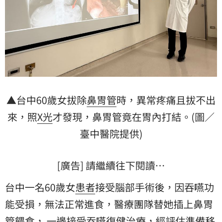
▲台中60歲女拔除
鼻胃管
時，異常疼痛且拔不出
來，照
X光
才發現，鼻胃管竟在胃內打結。(圖／
臺中醫院
提供)
[廣告] 請繼續往下閱讀…
台中一名60歲女
患者
接受腦部手術後，因吞嚥功
能受損，無法正常進食，醫療團隊替她插上鼻胃
管餵食， 一邊接受吞嚥復健治療，經評估準備移