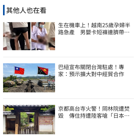
其他人也在看
生在機車上！越南25歲孕婦半
路急產 男嬰卡短褲連臍帶奔
醫院
巴紐宣布關閉台灣駐處！專
家：預示擴大對中經貿合作
京都高台寺火警！岡林院遭焚
毀 傳住持遭陸客嗆「日本遲
早是中國的」