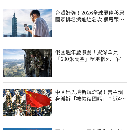
台灣好強！2026全球最佳移居
國家排名擠進這名次 狠甩眾多
歐美熱門國家
俄國週年慶慘劇！資深傘兵
「600米高空」墜地慘死…官方
噤聲、畫面瘋傳
中國出入境新規炸鍋！苦主現
身淚訴「被恢復國籍」：近4億
資產全停擺