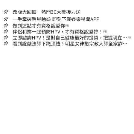
改版大回饋 熱門3C大獎接力送
一手掌握明星動態 即刻下載娛樂星聞APP
做到這點才有資格說愛你
PR
伴侶和妳一起預防HPV，才有資格說愛妳！
PR
立即諮詢HPV！是對自己健康最好的投資，把握現在不
PR
嫌晚！
看到證嚴法師下跪頂禮！明星女律揪宗教大師全家詐慈
濟…全家爽睡黃金堆