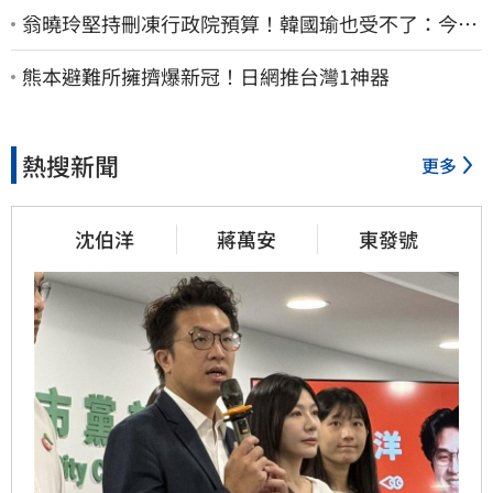
翁曉玲堅持刪凍行政院預算！韓國瑜也受不了：今年
剩4個月你思考一下
熊本避難所擁擠爆新冠！日網推台灣1神器
熱搜新聞
更多
沈伯洋
蔣萬安
東發號