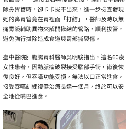
除鼻胃管時，卻卡卡拔不出來，進一步檢查發現
她的鼻胃管竟在胃裡面「打結」，
醫師
及時以無
痛胃鏡輔助異物夾解開揪結的管路，順利拔管，
避免強行拔除造成食道與胃部撕裂傷。
臺中醫院肝膽腸胃科醫師吳明駿指出，這名60歲
女性患者，因動脈瘤破裂接受腦部手術，術後恢
復良好，但吞嚥功能受損，無法以口正常進食，
接受吞嚥訓練復健治療長達一個月，終於可以安
全地從嘴巴進食。