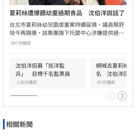
夏莉絲遭爆餵幼童過期食品　沈伯洋說話了
台北市夏莉絲幼兒園虐童案持續延燒，議員簡舒
培今再踢爆，該集團旗下托嬰中心涉嫌提供過期
發黑的劣質食材給幼童食用。對此，民進黨台北
-397分鐘前
市長參選人沈伯洋今（6）日回應，該園所過去
透過1999專線遭多次檢舉卻未獲妥善處理，顯示
市府管理機制失靈。他呼籲北市府應正視兒少安
沈伯洋招募「巡洋監
網喊去夏莉絲幼
全痛點，落實監督責任，確保幼兒在安全的環境
兵」　目標千名監票員
名　沈伯洋回應
-136分鐘前
-91分鐘前
相關新聞