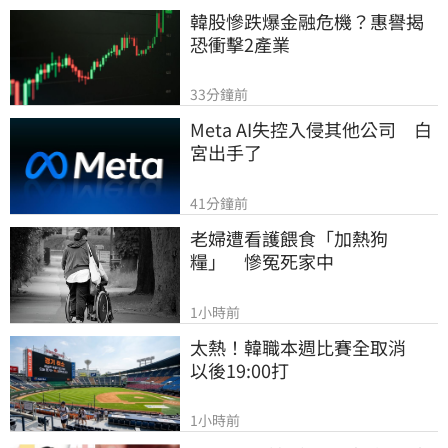
韓股慘跌爆金融危機？惠譽揭
恐衝擊2產業
33分鐘前
Meta AI失控入侵其他公司　白
宮出手了
41分鐘前
老婦遭看護餵食「加熱狗
糧」　慘冤死家中
1小時前
太熱！韓職本週比賽全取消　
以後19:00打
1小時前