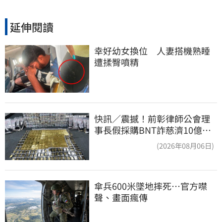
延伸閱讀
幸好幼女換位　人妻搭機熟睡
遭揉臀噴精
快訊／震撼！前彰律師公會理
事長假採購BNT詐慈濟10億、
洗錢囤232kg黃金
(2026年08月06日)
傘兵600米墜地摔死…官方噤
聲、畫面瘋傳