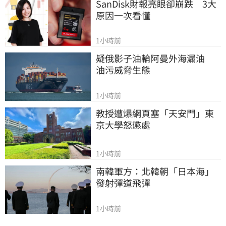
SanDisk財報亮眼卻崩跌　3大
原因一次看懂
1小時前
疑俄影子油輪阿曼外海漏油　
油污威脅生態
1小時前
教授遭爆網頁塞「天安門」東
京大學怒懲處
1小時前
南韓軍方：北韓朝「日本海」
發射彈道飛彈
1小時前