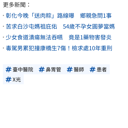
更多新聞：
彰化今晚「送肉粽」路線曝 鄉親急問1事
苦求白沙屯媽祖庇佑 54歲不孕女圓夢當媽
少女食道潰瘍無法吞嚥 竟是1藥物害發炎
毒駕男累犯撞康橋生7傷！檢求處10年重刑
臺中醫院
鼻胃管
醫師
患者
X光