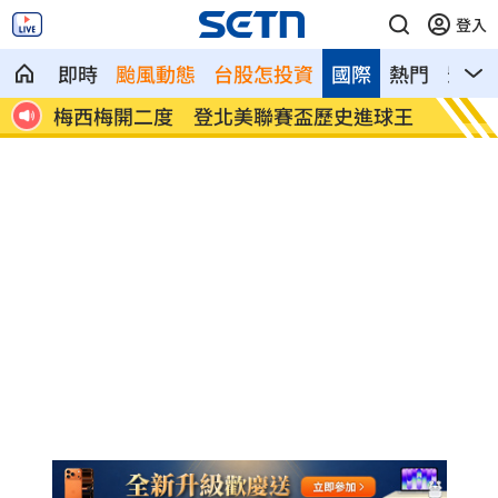
登入
即時
颱風動態
台股怎投資
國際
熱門
影音
軍打
梅西梅開二度 登北美聯賽盃歷史進球王
挖童骨
煞