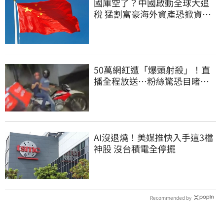
國庫空了？中國啟動全球大追
稅 猛割富豪海外資產恐掀資金
逃亡潮
50萬網紅遭「爆頭射殺」！直
播全程放送…粉絲驚恐目睹慘
死過程
AI沒退燒！美媒推快入手這3檔
神股 沒台積電全停擺
Recommended by