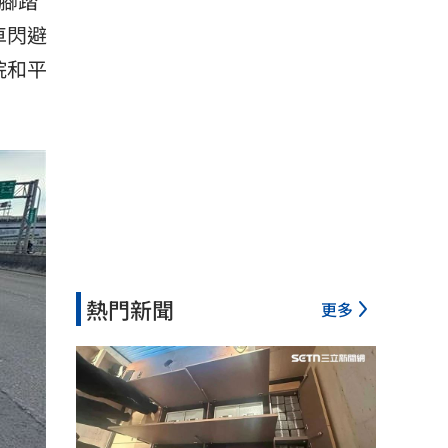
腳踏
車閃避
院和平
熱門新聞
更多