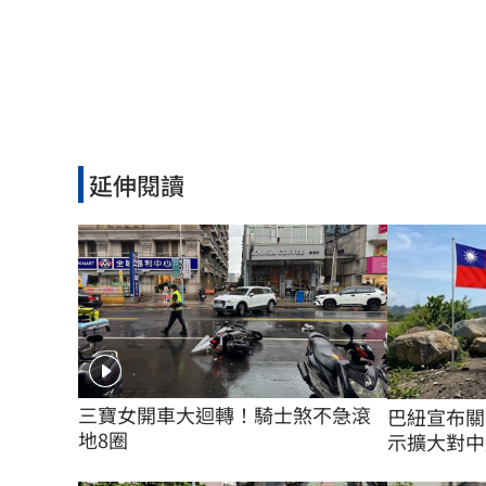
延伸閱讀
三寶女開車大迴轉！騎士煞不急滾
巴紐宣布關
地8圈
示擴大對中