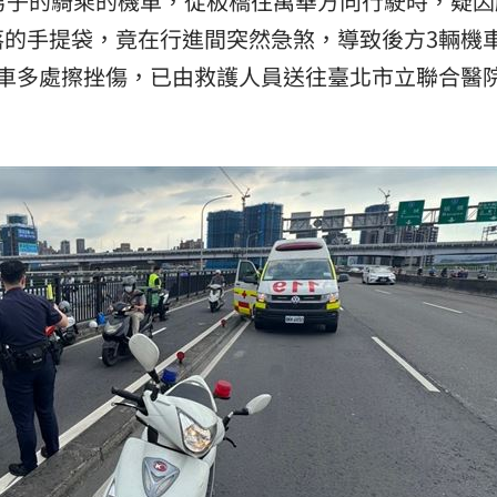
男子的騎乘的機車，從板橋往萬華方向行駛時，疑因
落的手提袋，竟在行進間突然急煞，導致後方3輛機
車多處擦挫傷，已由救護人員送往臺北市立聯合醫