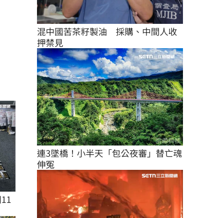
混中國苦茶籽製油　採購、中間人收
押禁見
連3墜橋！小半天「包公夜審」替亡魂
伸冤
11