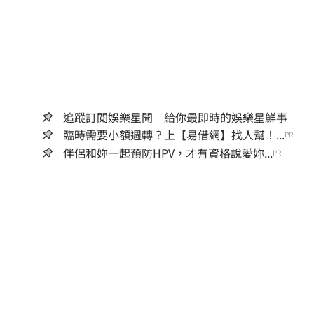
追蹤訂閱娛樂星聞 給你最即時的娛樂星鮮事
臨時需要小額週轉？上【易借網】找人幫！...
PR
伴侶和妳一起預防HPV，才有資格說愛妳...
PR