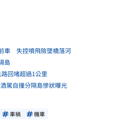
前車 失控噴飛險墜橋落河
隔島
化路回堵超過1公里
照酒駕自撞分隔島慘狀曝光
車禍
機車