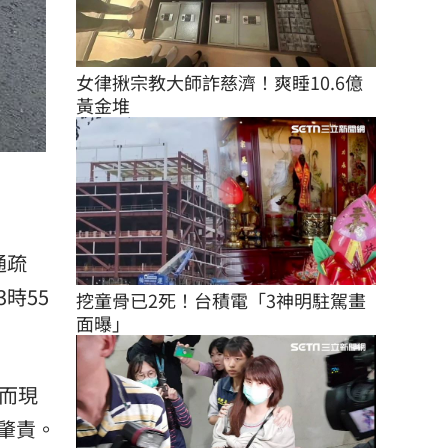
女律揪宗教大師詐慈濟！爽睡10.6億
黃金堆
通疏
時55
挖童骨已2死！台積電「3神明駐駕畫
面曝」
而現
肇責。