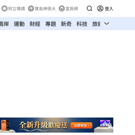
阿立導讀
寶島神很大
富房網
登入
兩岸
運動
財經
專題
新奇
科技
旅遊
汽車
寵物