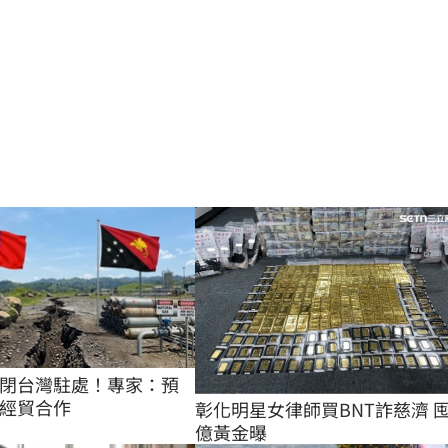
閉台灣駐處！專家：預
經貿合作
彰化明星女律師買BNT詐慈濟 囤
億黃金曝