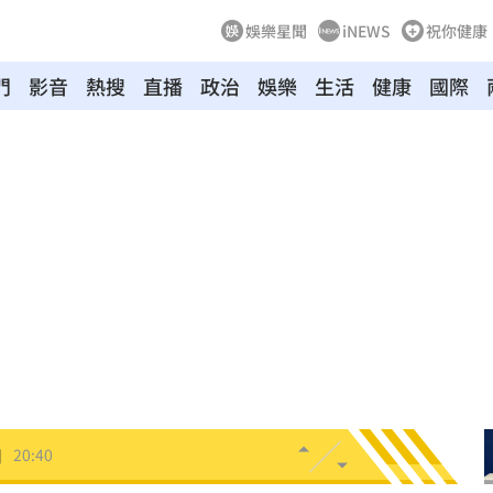
娛樂星聞
iNEWS
祝你健康
門
影音
熱搜
直播
政治
娛樂
生活
健康
國際
逮人
20:53
了
20:52
防災
20:52
影響
20:43
了
20:40
肉
20:40