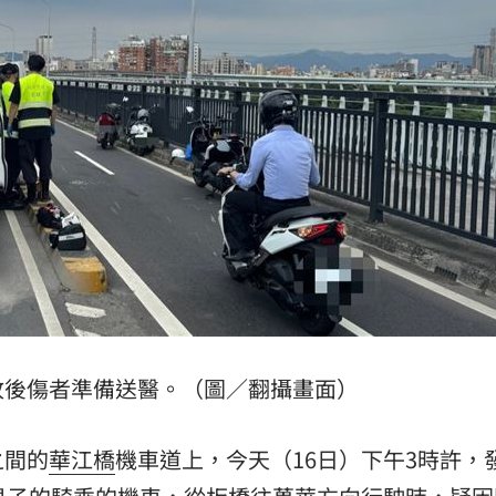
%
20:26
冠
20:23
費
20:22
公憤
20:21
15
故後傷者準備送醫。（圖／翻攝畫面）
之間的
華江橋
機車道上，今天（16日）下午3時許，