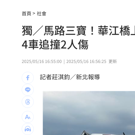
華邦電：記憶體2027年更吃緊 高雄廠
首頁
社會
慈濟被詐10億 王必勝曝「陳時中早示
獨／馬路三寶！華江橋
7年內連罹2癌！她「愛吃3款點心」惹禍
4車追撞2人傷
遠見天下創辦人高希均90歲辭世！
20:35
詐慈濟主嫌信辟穀教 收押全破功嗑光
2025/05/16 16:55:00
2025/05/16 16:56:25
更新
AI時代!培養孩子思考.解決問題能力更重
記者莊淇鈞／新北報導
前黑澀會美眉宣布新身分 祭高額佣金
日本3大最強怨靈曝光 東京蓋大樓連死1
朴娜勑前經紀人遭起訴 曾索取巨額封
日防衛白皮書刪台海攸關安保 學者揭