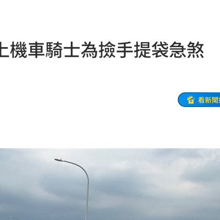
擴建
20:39
警」
20:39
上機車騎士為撿手提袋急煞
20:38
便當
20:34
看新聞
要
20:30
徵人
20:30
4人
20:28
口費
20:28
真相
20:27