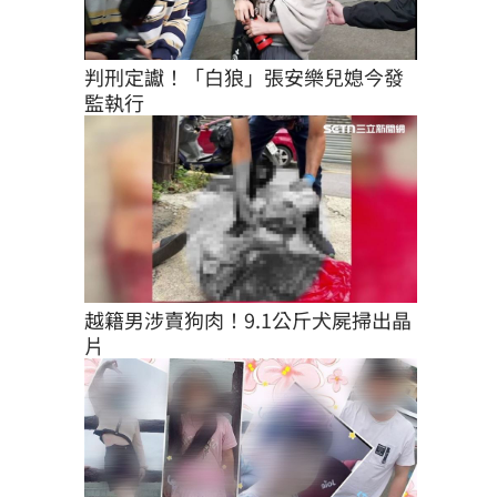
判刑定讞！「白狼」張安樂兒媳今發
監執行
越籍男涉賣狗肉！9.1公斤犬屍掃出晶
片