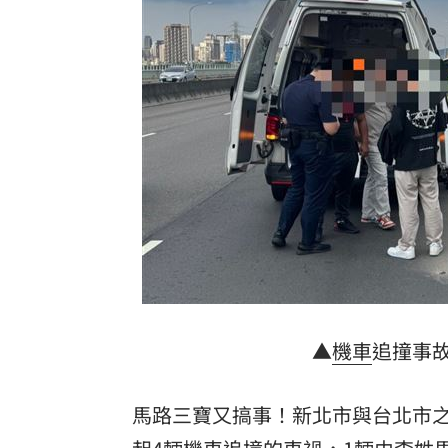
外送專法上路2週 低報酬者收入增逾18
遠傳上半年營收獲利創高 5G滲透率居
廉航名不副實！澳洲Jetstar置物櫃將收
路邊攤結帳扔錢讓店員撿 中國奧客引
台灣彩券開獎直播中
20:31
LIVE三立+24小時直播
15:27
三立iNEWS新聞台線上直播
18:00
理想混蛋號召粉絲跨海追星吃美食！
18:
▲
機車
追撞事
馬路三寶又搞事！新北市與台北市