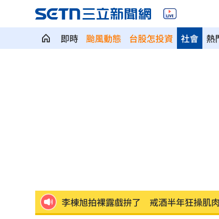
即時
颱風動態
台股怎投資
社會
熱
藍網軍黑夜奇俠買個資威脅 女撿半年
傳社宅「只會新增3萬戶」 劉世芳說話
白海豚進逼北台灣 侯友宜令新北戒備
桃園5區8/10停水11小時 近10萬戶受
「白海豚」最快明發海警 卓榮泰發聲
李棟旭拍裸露戲拚了 戒酒半年狂操肌