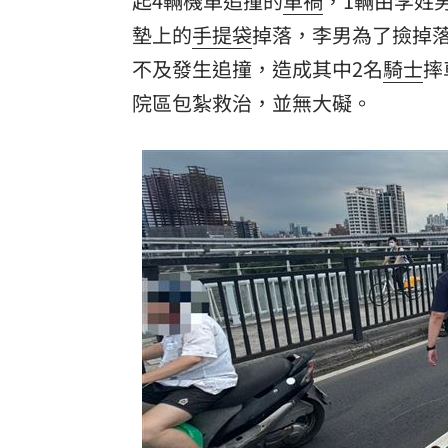
起4輛機車追撞的
車禍
，1輛由李姓
墊上的
手提袋
掉落，李男為了撿掉
不及發生追撞，造成其中2名
騎士
摔
院區包紮救治，並無大礙。