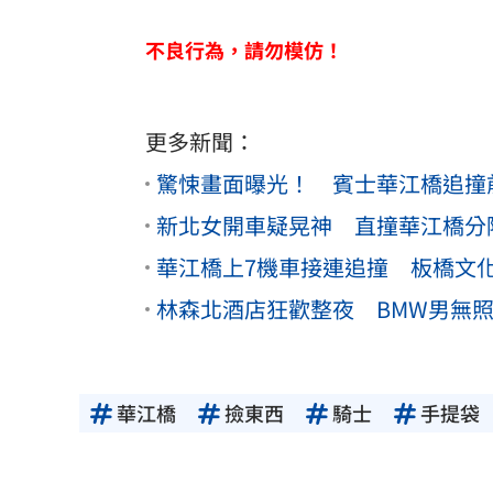
不良行為，請勿模仿！
更多新聞：
驚悚畫面曝光！ 賓士華江橋追撞
新北女開車疑晃神 直撞華江橋分
華江橋上7機車接連追撞 板橋文
林森北酒店狂歡整夜 BMW男無
華江橋
撿東西
騎士
手提袋