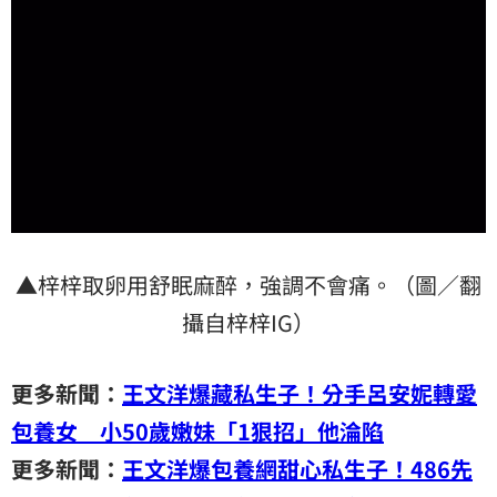
▲梓梓取卵用舒眠麻醉，強調不會痛。（圖／翻
攝自梓梓IG）
更多新聞：
王文洋爆藏私生子！分手呂安妮轉愛
包養女 小50歲嫩妹「1狠招」他淪陷
更多新聞：
王文洋爆包養網甜心私生子！486先