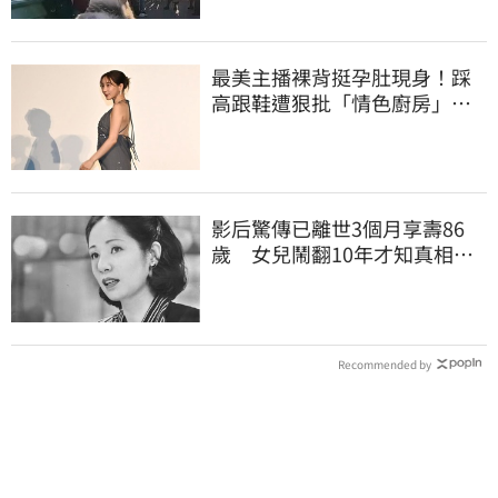
最美主播裸背挺孕肚現身！踩
高跟鞋遭狠批「情色廚房」：
根本是肚兜
影后驚傳已離世3個月享壽86
歲 女兒鬧翻10年才知真相
死訊晚4月才曝光
Recommended by