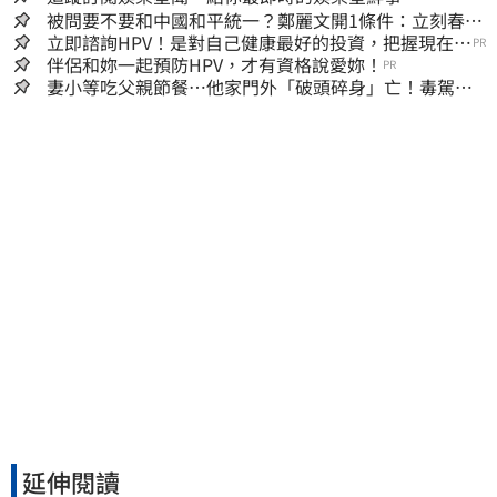
被問要不要和中國和平統一？鄭麗文開1條件：立刻春暖
花開
立即諮詢HPV！是對自己健康最好的投資，把握現在不
PR
嫌晚！
伴侶和妳一起預防HPV，才有資格說愛妳！
PR
妻小等吃父親節餐⋯他家門外「破頭碎身」亡！毒駕男
一路向南撞死人收押
延伸閱讀