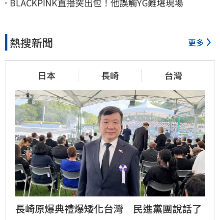
BLACKPINK直播突出包！他誤觸YG難堪現場
熱搜新聞
更多
日本
長崎
台灣
長崎原爆典禮爆矮化台灣　民進黨團說話了