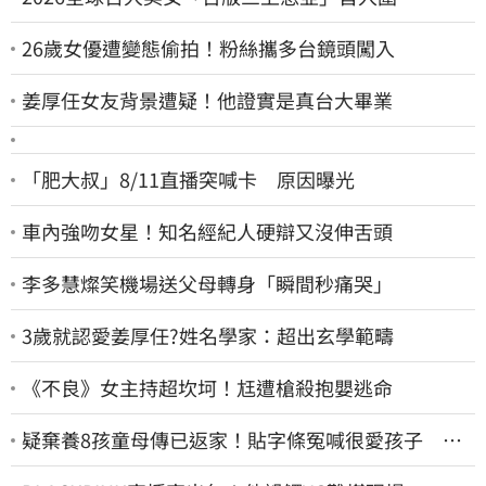
26歲女優遭變態偷拍！粉絲攜多台鏡頭闖入
姜厚任女友背景遭疑！他證實是真台大畢業
「肥大叔」8/11直播突喊卡 原因曝光
車內強吻女星！知名經紀人硬辯又沒伸舌頭
李多慧燦笑機場送父母轉身「瞬間秒痛哭」
3歲就認愛姜厚任?姓名學家：超出玄學範疇
《不良》女主持超坎坷！尪遭槍殺抱嬰逃命
疑棄養8孩童母傳已返家！貼字條冤喊很愛孩子 籲
「還我們平靜的生活」