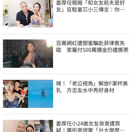
姜厚任親揭「和女友前夫是好
友」反駁童芯小三傳言：你在
講三小？
百萬網紅遭閨蜜騙赴菲律賓失
蹤 家屬付500萬贖金仍遭撕票
辣！「老公視角」解放F罩杯美
乳 方志友水中秀好身材
姜厚任小24歲女友背景遭質
疑！蕭彤雯證實「台大學歷是