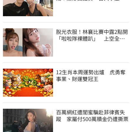
真的」文章更超齡
脫光衣服！林襄比賽中露2點開
「啦啦隊裸體趴」 上空全裸
被看光光
12生肖本周運勢出爐 虎勇奪
事業、財運雙冠王
百萬網紅遭閨蜜騙赴菲律賓失
蹤 家屬付500萬贖金仍遭撕票