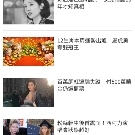
年才知真相
12生肖本周運勢出爐　屬虎勇
奪雙冠王
百萬網紅遭騙失蹤　付500萬贖
金仍遭撕票
粉絲輕生後首露面！西村力演
唱會狀態超好