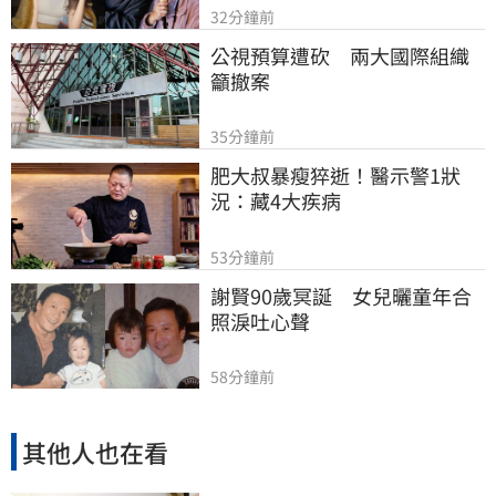
32分鐘前
公視預算遭砍　兩大國際組織
籲撤案
35分鐘前
肥大叔暴瘦猝逝！醫示警1狀
況：藏4大疾病
53分鐘前
謝賢90歲冥誕　女兒曬童年合
照淚吐心聲
58分鐘前
其他人也在看