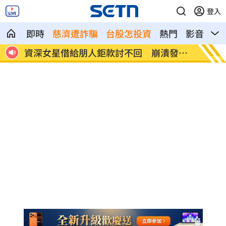
登入
即時
慈濟遭詐騙
台股怎投資
熱門
影音
熱
發聲
養樂多中壢廠爆食安職場霸凌 公司回應
BMW
了
認罪