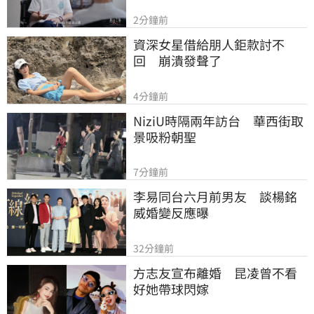
2分鐘前
資深女星借給朋人鉅款討不
回　崩潰發聲了
4分鐘前
NiziU時隔兩年訪台　華西街取
景吸粉朝聖
7分鐘前
李易同台六月前男友　談楊銘
威婚變反應曝
32分鐘前
方志友宣布離婚　昆凌曾不看
好她帶球閃嫁