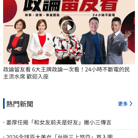
政論留友看 6大王牌政論一次看！24小時不斷電的民
主流水席 歡迎入座
熱門新聞
更多
姜厚任揭「和女友前夫是好友」撇小三傳言
2026全球百大美女「台版三上悠亞」首入圍