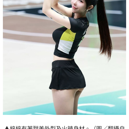
▲
梓梓
有著甜美外型及火辣
身材
。（圖／翻攝自