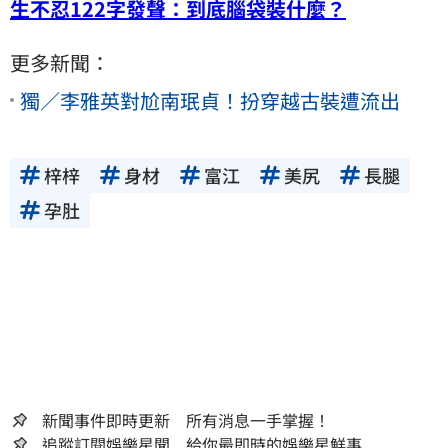
生不忍122字發聲：到底腦袋裝什麼？
更多新聞：
獨／李雅英對尬南珉貞！扮穿越古裝遭流出
梓梓
身材
富江
美尻
長腿
孕肚
新聞事件即時更新 所有消息一手掌握！
追蹤訂閱娛樂星聞 給你最即時的娛樂星鮮事