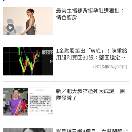
最美主播裸背挺孕肚遭狠批：
情色廚房
1金融股築出「W底」！陳重銘
用股利買回30張：堅固穩定的
搖錢樹
(2026年08月10日)
新／肥大叔猝逝死因成謎　團
隊發聲了
影后爆已逝4個月　女兒鬧翻10