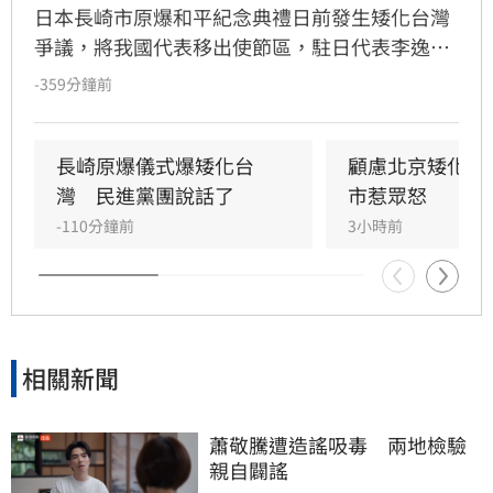
日本長崎市原爆和平紀念典禮日前發生矮化台灣
爭議，將我國代表移出使節區，駐日代表李逸洋
拒絕出席以捍衛國格。民進黨發言人林楚茵對此
-359分鐘前
表示，中國長期透過外交與經濟壓力打壓台灣，
企圖挑撥台日情誼，呼籲雙方不應因此心生嫌
隙。林楚茵強調，台灣始終致力於維護世界和
長崎原爆儀式爆矮化台
顧慮北京矮化台
平，台日關係深厚，不該因外力介入受影響。
灣　民進黨團說話了
市惹眾怒
-110分鐘前
3小時前
相關新聞
蕭敬騰遭造謠吸毒　兩地檢驗
親自闢謠