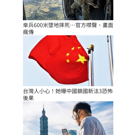
傘兵600米墜地摔死…官方噤聲、畫面
瘋傳
台灣人小心！她曝中國鎖國新法3恐怖
後果