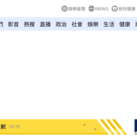
娛樂星聞
iNEWS
祝你健康
門
影音
熱搜
直播
政治
社會
娛樂
生活
健康
偵訊
08:50
手法
08:47
人理
08:46
東家
08:46
08:39
道歉
08:39