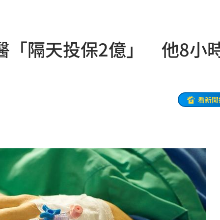
區曝
08:37
道歉
08:36
醫「隔天投保2億」 他8小
聲
08:34
動了
08:32
揭警訊
08:28
看新聞
08:27
人潮
08:24
彈
08:23
別
08:23
了
08:21