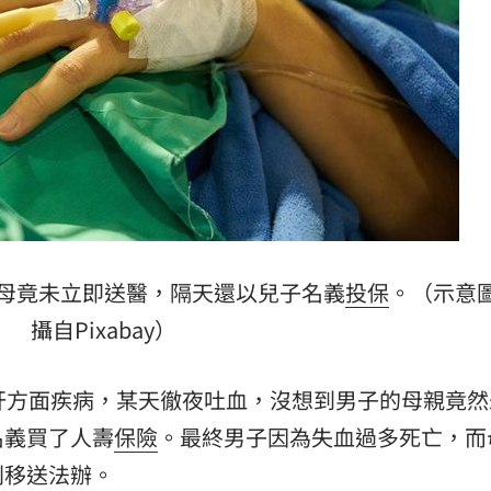
拚冠
08:20
究責
08:20
08:11
密
08:02
母竟未立即送醫，隔天還以兒子名義
投保
。（示意
攝自Pixabay）
15
肝方面疾病，某天徹夜吐血，沒想到男子的母親竟然
名義買了人壽
保險
。最終男子因為失血過多死亡，而
刑移送法辦。