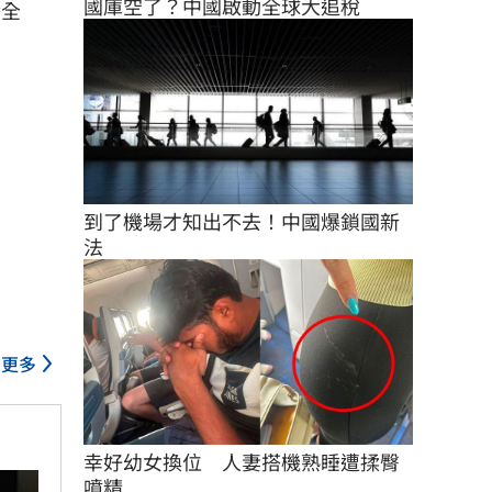
國庫空了？中國啟動全球大追稅
播全
到了機場才知出不去！中國爆鎖國新
法
更多
幸好幼女換位　人妻搭機熟睡遭揉臀
噴精