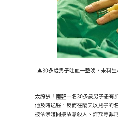
恩比德身心狀態回歸巔峰 攜詹姆斯力
女師遭學生刺眼恐失明！教育局：依法
97萬網紅肥大叔驟逝 2天前才暴瘦直播
白海豚狂攪拖出條狀冷水帶！鄭明典揭
台灣彩券開獎直播中
20:31
LIVE三立+24小時直播
15:27
▲30多歲男子
吐血
一整晚，未料生
三立iNEWS新聞台線上直播
18:00
理想混蛋號召粉絲跨海追星吃美食！
18:
太誇張！
南韓
一名30多歲男子患有
他及時送醫，反而在隔天以兒子的
被依涉嫌間接故意殺人、詐欺等罪