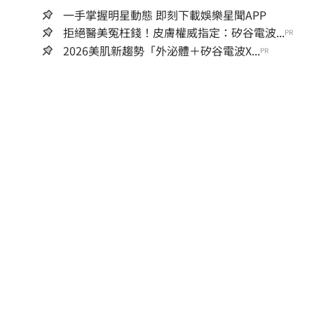
一手掌握明星動態 即刻下載娛樂星聞APP
拒絕醫美冤枉錢！皮膚權威指定：矽谷電波...
PR
2026美肌新趨勢「外泌體＋矽谷電波X...
PR