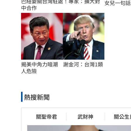
巴紐要關台灣駐處！專家：擴大對
女兒一句話
中合作
揭美中角力暗潮　謝金河：台灣1類
人危險
熱搜新聞
關聖帝君
武財神
關公生