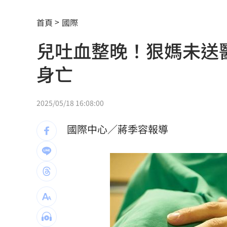
白海豚更近了！「恐輕掃北部」風雨熱
首頁
國際
抹黑陳時中擋疫苗！他曝往事嗆柯：欠
兒吐血整晚！狠媽未送
告別綠衫軍十年生涯 布朗首揭離隊心
身亡
陳隨意公開神級滷肉食譜配方 網全暴
ENHYPEN粉絲Mina遭網暴離世！醫師
2025/05/18 16:08:00
習近平國師惹禍！狂言1句嚇跑大批台商
國際中心／蔣季容報導
東發號遭出征後現況曝 網爆驚人排隊
女友懷5個月身孕…跟槍毒犯共吸喪屍菸
獨／海軍雇員0經驗開小火車…害夫妻死
美伊達協議重開荷莫茲海峽？ 川普回應