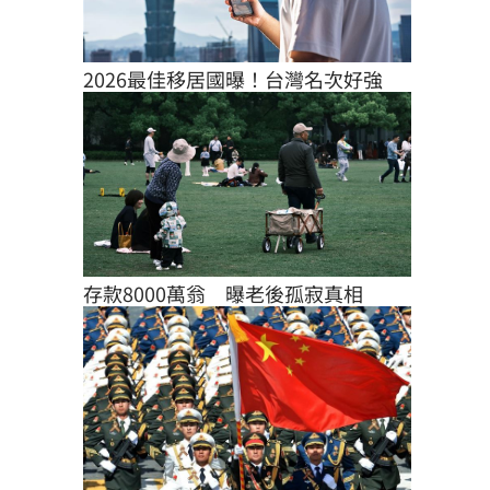
2026最佳移居國曝！台灣名次好強
存款8000萬翁　曝老後孤寂真相