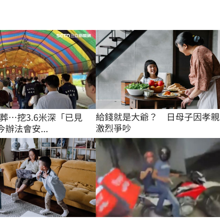
給錢就是大爺？　日母子因孝親
葬…挖3.6米深「已見
激烈爭吵
今辦法會安...