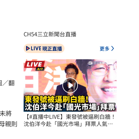
CH54三立新聞台直播
現正直播
更多
圖／翻
未將
【#直播中LIVE】東發號被逼刷白牆！
母親則
沈伯洋今赴「國光市場」拜票人氣不
減