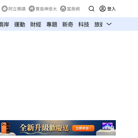
阿立導讀
寶島神很大
富房網
登入
兩岸
運動
財經
專題
新奇
科技
旅遊
汽車
寵物