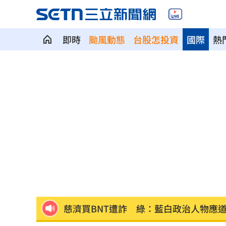
即時
颱風動態
台股怎投資
國際
熱
新／爆涉貪！議員范織欽…遭檢調漏夜
台股急跌逆勢買95％滿倉 專家曝操作
陳時中早提醒慈濟！學者：做到流血沒
高斯曼披小熊戰袍 慶幸不用先對決老
大罷免名店遭酸本業造謠 老闆怒提告
慈濟買BNT遭詐 綠：藍白政治人物應