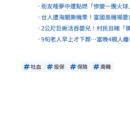
街友睡夢中遭點燃「慘變一團火球」
台人遭海關撕機票！富國島機場要
2公尺巨蜥活吞嬰兒！村民目睹「
9旬老人早上才下葬…當晚4親人
吐血
投保
保險
南韓