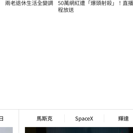
50萬網紅遭「爆頭射殺」！直
　兩老退休生活全變調
程放送
日
馬斯克
SpaceX
輝達