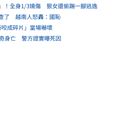
！全身1/3燒傷 狠女還偷踹一腳逃逸
查了 越南人怒轟：國恥
撕咬成碎片」當場嚇壞
離奇身亡 警方證實曝死因