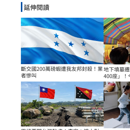
延伸閱讀
斷交國200萬磅蝦遭我友邦封殺！業
地下墳墓遷
者慘叫
400座」！