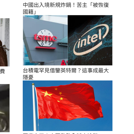
中國出入境新規炸鍋！苦主「被恢復
國籍」
台積電罕見借鑒英特爾？這事成最大
費
隱憂