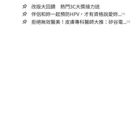
改版大回饋 熱門3C大獎接力送
伴侶和妳一起預防HPV，才有資格說愛妳...
PR
拒絕無效醫美！皮膚專科醫師大推：矽谷電...
PR