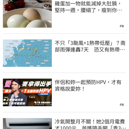
雞蛋加一物就能減掉大肚腩，
堅持一週，腰細了，瘦到你懷
疑人生！
PR
不只「3颱風+1熱帶低壓」？南
部雨彈連轟7天 恐又有熱帶系
統發展
伴侶和妳一起預防HPV，才有
資格說愛妳！
PR
冷氣開整月不關！她2個月電費
才1000元 爸媽隨手關「貴3