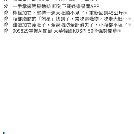
一手掌握明星動態 即刻下載娛樂星聞APP
檸檬加它，堅持一週大肚腩不見了，重新回到45公斤
PR
腹部脂肪的「剋星」找到了，常吃這幾物，吃走大肚
PR
囊，瘦出小蠻腰
雞蛋加它瘦肚子，全身脂肪全部消失了，小腹都平坦了
PR
009829掌握AI關鍵 大華韓國KOSPI 50今強勢開募
PR