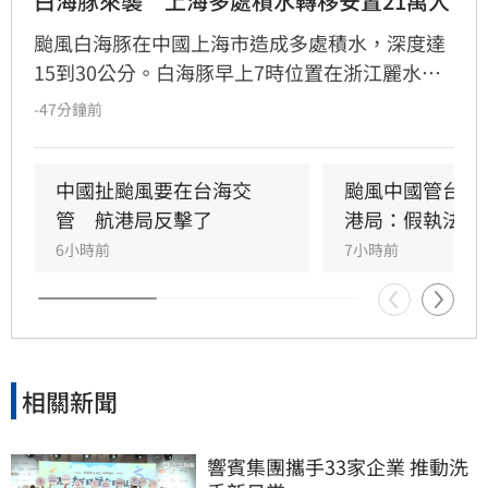
白海豚來襲　上海多處積水轉移安置21萬人
颱風白海豚在中國上海市造成多處積水，深度達
15到30公分。白海豚早上7時位置在浙江麗水，
預計往西北方向移動並逐漸減弱。
-47分鐘前
中國扯颱風要在台海交
颱風中國管台海
管　航港局反擊了
港局：假執法
6小時前
7小時前
相關新聞
響賓集團攜手33家企業 推動洗