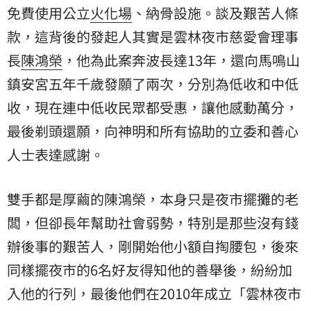
免費使用公立
火化場
、納骨設施。談及艱苦人條
款，這背後的發起人其實是雲林夜市慈愛會理事
長
陳鴻榮
，他為此案奔波長達13年，還向馬鳴山
鎮安宮五年千歲發願了兩次，分別為低收和中低
收，現在連中低收民眾都受惠，讓他感動萬分，
最後剃頭還願，向神明和所有協助的立委和善心
人士表達感謝。
雙手都是厚繭的陳鴻榮，本身只是夜市擺攤的老
闆，但卻長年幫助社會弱勢，特別是那些沒有錢
辦後事的艱苦人，剛開始他小額自掏腰包，後來
同樣擺夜市的6名好友得知他的善舉後，紛紛加
入他的行列，最後他們在2010年成立「雲林夜市