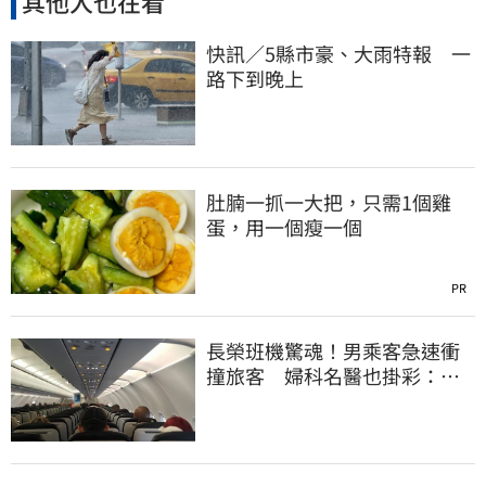
其他人也在看
快訊／5縣市豪、大雨特報 一
路下到晚上
肚腩一抓一大把，只需1個雞
蛋，用一個瘦一個
PR
長榮班機驚魂！男乘客急速衝
撞旅客 婦科名醫也掛彩：全
機卡半小時