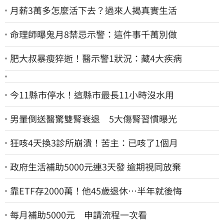
月薪3萬多怎麼活下去？過來人揭真實生活
命理師曝鬼月8禁忌示警：這件事千萬別做
肥大叔暴瘦猝逝！醫示警1狀況：藏4大疾病
今11縣市停水！這縣市最長11小時沒水用
男暈倒送醫驚雙腎衰退 5大傷腎習慣曝光
狂咳4天換3診所崩潰！苦主：已咳了1個月
政府生活補助5000元連3天發 逾期視同放棄
靠ETF存2000萬！他45歲退休…半年就後悔
每月補助5000元 申請流程一次看