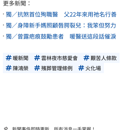
更多新聞：
獨／抗煞首位殉職醫 父22年來用祂名行善
獨／身障新手媽照顧唇腭裂兒：我笨但努力
獨／曾露疤痕鼓勵患者 暖醫送這段話催淚
暖新聞
雲林夜市慈愛會
艱苦人條款
陳鴻榮
殯葬管理條例
火化場
新聞事件即時更新 所有消息一手掌握！