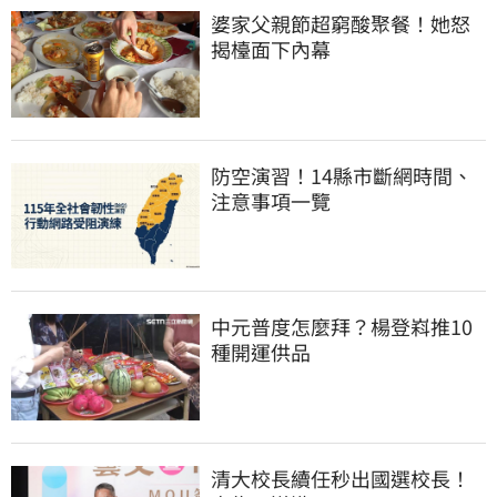
婆家父親節超窮酸聚餐！她怒
揭檯面下內幕
防空演習！14縣市斷網時間、
注意事項一覽
中元普度怎麼拜？楊登嵙推10
種開運供品
清大校長續任秒出國選校長！