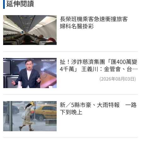
延伸閱讀
長榮班機乘客急速衝撞旅客　
婦科名醫掛彩
扯！涉詐慈濟集團「匯400萬變
4千萬」 王義川：金管會、台銀
動起來
(2026年08月03日)
新／5縣市豪、大雨特報　一路
下到晚上