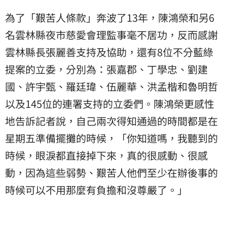
為了「艱苦人條款」奔波了13年，陳鴻榮和另6
名雲林縣夜市慈愛會理監事毫不居功，反而感謝
雲林縣長張麗善支持及協助，還有8位不分藍綠
提案的立委，分別為：張嘉郡、丁學忠、劉建
國、許宇甄、羅廷瑋、伍麗華、洪孟楷和魯明哲
以及145位的連署支持的立委們。陳鴻榮更感性
地告訴記者說，自己兩次得知通過的時間都是在
星期五準備擺攤的時候，「你知道嗎，我聽到的
時候，眼淚都直接掉下來，真的很感動、很感
動，因為這些弱勢、艱苦人他們至少在辦後事的
時候可以不用那麼有負擔和沒尊嚴了。」