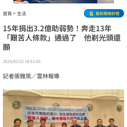
首頁
生活
看新聞換好禮
15年捐出3.2億助弱勢！奔走13年
「艱苦人條款」通過了 他剃光頭還
願
2025/05/22 18:52:00
記者張雅筑／雲林報導