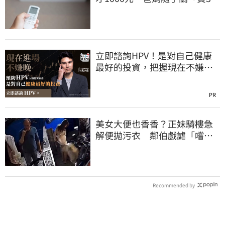
倍」
立即諮詢HPV！是對自己健康
最好的投資，把握現在不嫌
晚！
PR
美女大便也香香？正妹騎樓急
解便拋污衣 鄰伯戲謔「嚐
鮮」網傻眼
Recommended by