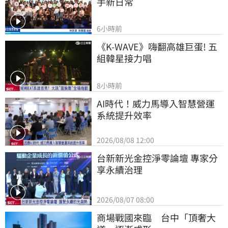
手新日常
6小時前
《K-WAVE》嗨翻高雄巨蛋! 五
組韓星接力唱
8小時前
AI時代！威力馬導入智慧營運
系統提升效率
2026/08/08 12:00
台新新光金控淨零論壇 專家分
享永續治理
2026/08/07 08:00
商場戰國來臨　台中「頂奢大