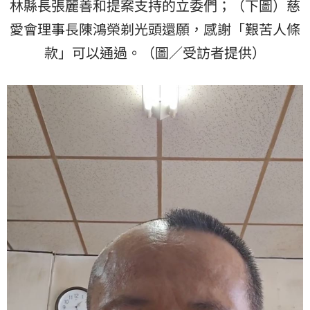
林縣長張麗善和提案支持的立委們；（下圖）慈
愛會理事長陳鴻榮剃光頭還願，感謝「艱苦人條
款」可以通過。（圖／受訪者提供）