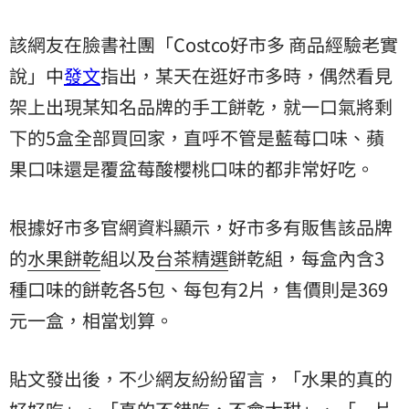
該網友在臉書社團「Costco好市多 商品經驗老實
說」中
發文
指出，某天在逛好市多時，偶然看見
架上出現某知名品牌的手工餅乾，就一口氣將剩
下的5盒全部買回家，直呼不管是藍莓口味、蘋
果口味還是覆盆莓酸櫻桃口味的都非常好吃。
根據好市多官網資料顯示，好市多有販售該品牌
的
水果餅乾
組以及
台茶精選
餅乾組，每盒內含3
種口味的餅乾各5包、每包有2片，售價則是369
元一盒，相當划算。
貼文發出後，不少網友紛紛留言，「水果的真的