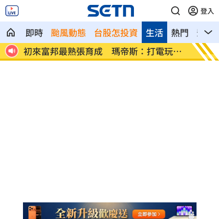
登入
即時
颱風動態
台股怎投資
生活
熱門
影音
玩用
車站、農場廁所裝針孔 台鐵司機成偷拍
下週台
狼
鍵