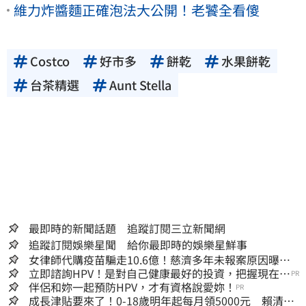
維力炸醬麵正確泡法大公開！老饕全看傻
Costco
好市多
餅乾
水果餅乾
台茶精選
Aunt Stella
最即時的新聞話題 追蹤訂閱三立新聞網
追蹤訂閱娛樂星聞 給你最即時的娛樂星鮮事
女律師代購疫苗騙走10.6億！慈濟多年未報案原因曝：
檢警上門才知被騙
立即諮詢HPV！是對自己健康最好的投資，把握現在不
PR
嫌晚！
伴侶和妳一起預防HPV，才有資格說愛妳！
PR
成長津貼要來了！0-18歲明年起每月領5000元 賴清