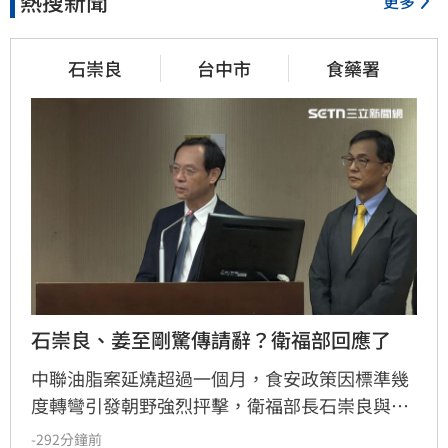
熱搜新聞
更多
石崇良
台中市
食藥署
石崇良、姜至剛驚傳請辭？衛福部回應了
中聯油脂案延燒超過一個月，食安政策因標準幾
度轉彎引發朝野強烈抨擊，衛福部長石崇良與食
藥署長姜至剛遭點名負責。今日政壇突傳出兩人
-292分鐘前