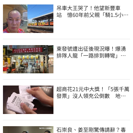
吊車大王哭了！他望新豐車
站 憶60年前父親「騎1.5小時
單車載他圓夢」
東發號遭出征後現況曝！爆湧
排隊人龍「一路排到轉彎」
上萬網友力挺
超商花21元中大獎！「5張千萬
發票」沒人領充公倒數 地點
明細一次看
石崇良、姜至剛驚傳請辭？毒