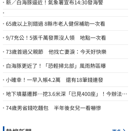
新／白海豚逼近！氣象署宣布14:30發海警
65歲以上別錯過 8縣市老人健保補助一次看
9/7充公！5張千萬發票沒人領 地點一次看
73歲首過父親節 他找亡妻淚：今天好快樂
白海豚更近了！「恐輕掃北部」風雨熱區曝
小確幸！一早入帳4.2萬 還有18筆錢連發
地下墳墓遷葬…挖3.6米深「已見400座」！今辦法會
安撫祖先
74歲男省錢吃麵包 半年後女兒一看嚇慘