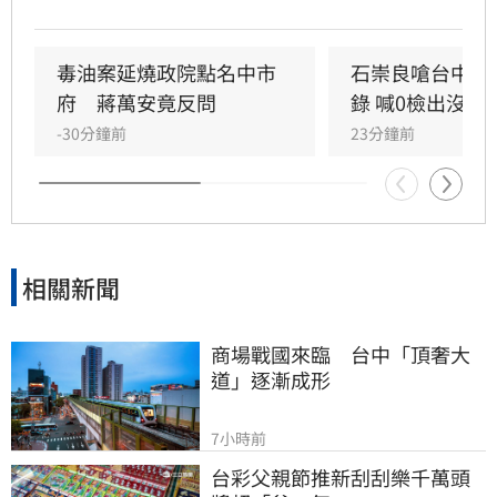
已請辭的消息，儘管石崇良上午仍公開回應爭
議，但隨後再度傳出請辭傳聞，針對人事異動是
否屬實，衛福部僅回應表示不予回應。
毒油案延燒政院點名中市
石崇良嗆台中市
府　蔣萬安竟反問
錄 喊0檢出沒意
-30分鐘前
23分鐘前
相關新聞
商場戰國來臨　台中「頂奢大
道」逐漸成形
7小時前
台彩父親節推新刮刮樂千萬頭