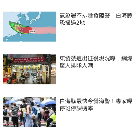
氣象署不排除發陸警　白海豚
恐掃過2地
東發號遭出征後現況曝　網爆
驚人排隊人潮
白海豚最快今發海警！專家曝
停班停課機率