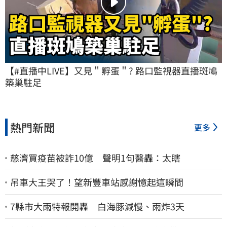
【#直播中LIVE】又見＂孵蛋＂? 路口監視器直播斑鳩
築巢駐足
熱門新聞
更多
慈濟買疫苗被詐10億 聲明1句醫轟：太瞎
吊車大王哭了！望新豐車站感謝憶起這瞬間
7縣市大雨特報開轟 白海豚減慢、雨炸3天