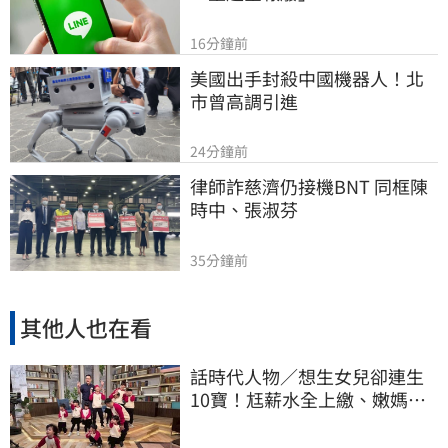
16分鐘前
美國出手封殺中國機器人！北
市曾高調引進
24分鐘前
律師詐慈濟仍接機BNT 同框陳
時中、張淑芬
35分鐘前
其他人也在看
話時代人物／想生女兒卻連生
10寶！尪薪水全上繳、嫩媽吐
心聲：不生了