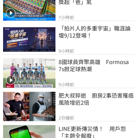
獎超「爸」氣
7小時前
「拍片人的多重宇宙」職涯論
壇9/12登場！
9小時前
8國球員齊聚高雄　Formosa 
7s掀足球熱潮
9小時前
肥大叔猝逝　廚房2事恐害罹癌
風險增近2倍
2分鐘前
LINE更新傳災情！　用戶怨
「主題全報廢」