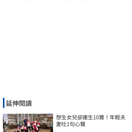
德：此時不生更待何時
延伸閱讀
想生女兒卻連生10寶！年輕夫
妻吐1句心聲