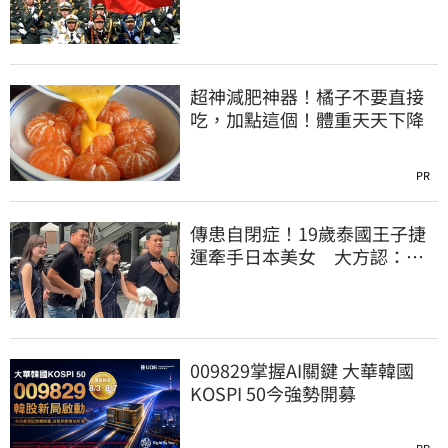
資產全停擺
超神減肥神器！橘子不要直接
吃，加點這個！體重天天下降
PR
傳患自閉症！19歲泰國王子捷
運牽手日本美女 大方認：
「我在追她」
009829掌握AI關鍵 大華韓國
KOSPI 50今強勢開募