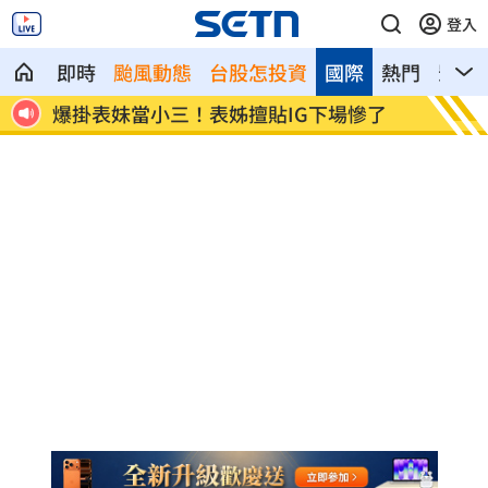
登入
即時
颱風動態
台股怎投資
國際
熱門
影音
長逾
爆掛表妹當小三！表姊擅貼IG下場慘了
半導體