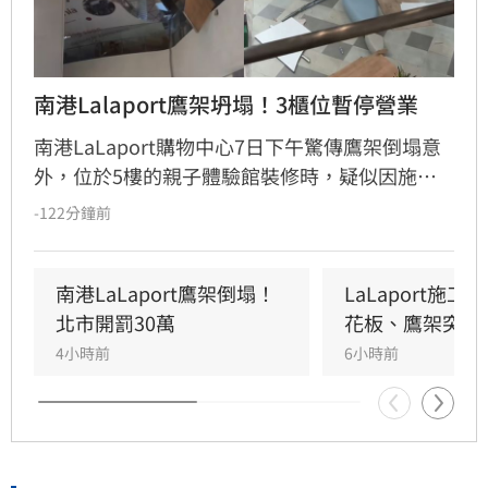
南港Lalaport鷹架坍塌！3櫃位暫停營業
南港LaLaport購物中心7日下午驚傳鷹架倒塌意
外，位於5樓的親子體驗館裝修時，疑似因施工
未固定妥當，導致鷹架與天花板崩落，現場粉塵
-122分鐘前
瀰漫引發顧客驚慌。一名65歲婦人不幸遭砸傷，
頭部紅腫送醫後意識清楚。受此影響，業者宣布
3樓部分櫃位暫停營業，其餘區域則維持正常運
南港LaLaport鷹架倒塌！
LaLaport施
作，目前相關單位正積極介入調查，以確保商場
北市開罰30萬
花板、鷹架突掉
消費安全。
4小時前
6小時前