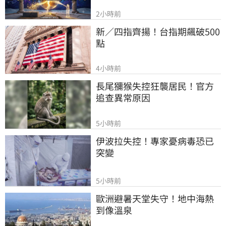
2小時前
新／四指齊揚！台指期飆破500
點
4小時前
長尾獼猴失控狂襲居民！官方
追查異常原因
5小時前
伊波拉失控！專家憂病毒恐已
突變
5小時前
歐洲避暑天堂失守！地中海熱
到像溫泉