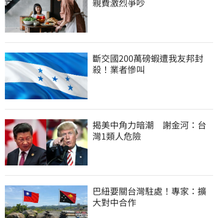
親費激烈爭吵
斷交國200萬磅蝦遭我友邦封
殺！業者慘叫
揭美中角力暗潮　謝金河：台
灣1類人危險
巴紐要關台灣駐處！專家：擴
大對中合作