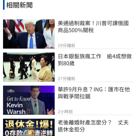
相關新聞
美通過制裁案！川普可課俄國
商品500%關稅
19分鐘前
日本銀髮族瘋工作　逾4成想做
到80歲
27分鐘前
華許9月升息？ING：匯市在他
與戰爭間拉鋸
2小時前
老後離婚財產怎麼分？　丈夫
退休金拒分