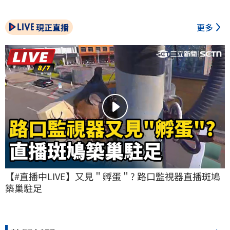
現正直播
更多
【#直播中LIVE】又見＂孵蛋＂? 路口監視器直播斑鳩
築巢駐足