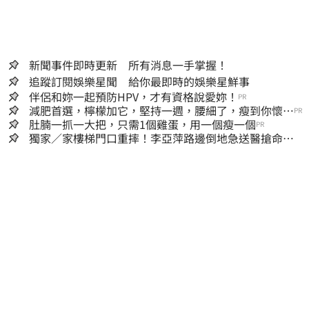
新聞事件即時更新 所有消息一手掌握！
追蹤訂閱娛樂星聞 給你最即時的娛樂星鮮事
伴侶和妳一起預防HPV，才有資格說愛妳！
PR
減肥首選，檸檬加它，堅持一週，腰細了，瘦到你懷疑
PR
人生
肚腩一抓一大把，只需1個雞蛋，用一個瘦一個
PR
獨家／家樓梯門口重摔！李亞萍路邊倒地急送醫搶命
「最新傷況」曝