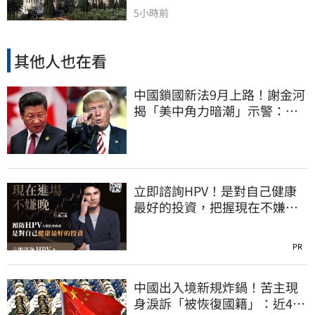
5小時前
其他人也在看
中國鎖國新法9月上路！謝金河
揭「美中角力暗潮」示警：台
灣1類人危險了
立即諮詢HPV！是對自己健康
最好的投資，把握現在不嫌
晚！
PR
中國出入境新規炸鍋！苦主現
身淚訴「被恢復國籍」：近4億