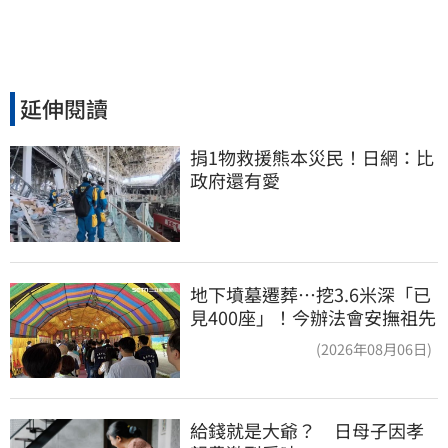
延伸閱讀
捐1物救援熊本災民！日網：比
政府還有愛
地下墳墓遷葬…挖3.6米深「已
見400座」！今辦法會安撫祖先
(2026年08月06日)
給錢就是大爺？　日母子因孝