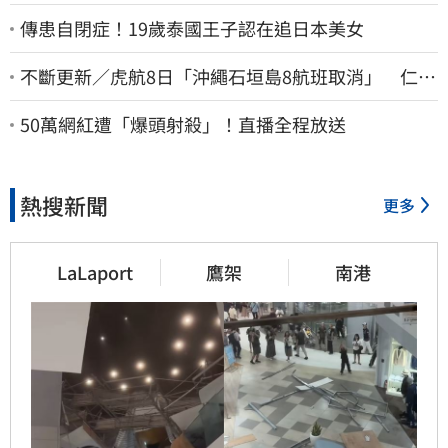
傳患自閉症！19歲泰國王子認在追日本美女
不斷更新／虎航8日「沖繩石垣島8航班取消」 仁川
返台班機提前1天起飛
50萬網紅遭「爆頭射殺」！直播全程放送
熱搜新聞
更多
LaLaport
鷹架
南港