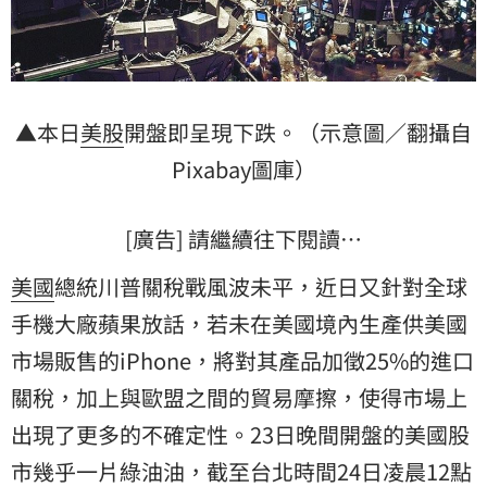
▲本日
美股
開盤即呈現下跌。（示意圖／翻攝自
Pixabay圖庫）
[廣告] 請繼續往下閱讀…
美國
總統川普關稅戰風波未平，近日又針對全球
手機大廠蘋果放話，若未在美國境內生產供美國
市場販售的iPhone，將對其產品加徵25%的進口
關稅，加上與歐盟之間的貿易摩擦，使得市場上
出現了更多的不確定性。23日晚間開盤的美國股
市幾乎一片綠油油，截至台北時間24日凌晨12點