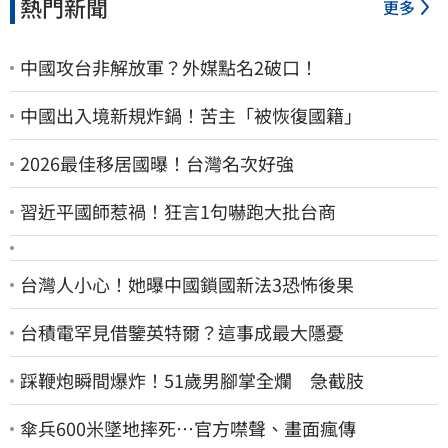
熱門新聞
更多
中國攻台非解放軍？外媒點名2破口！
中國出入境新規炸鍋！苦主「被恢復國籍」
2026最佳移居國曝！台灣名次好強
習近平國師惹禍！狂言1句嚇跑大批台商
台灣人小心！她曝中國鎖國新法3恐怖後果
台積電罕見借鑒英特爾？這事成最大隱憂
踩鞭炮瞬間爆炸！51歲男腳掌全爛 急截肢
傘兵600米墜地摔死…官方噤聲、畫面瘋傳