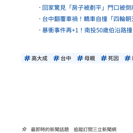
回家驚見「房子被剷平」門口被倒
台中翻覆車禍！轎車自撞「四輪朝
暴衝事件再+1！南投50歲伯沿路
高大成
台中
母親
死因
最即時的新聞話題 追蹤訂閱三立新聞網