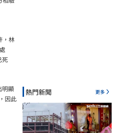
方相驗
許，林
處
已死
出明顯
熱門新聞
更多
，因此