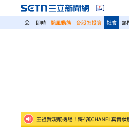
即時
颱風動態
台股怎投資
社會
熱
地方高官16歲女偷約男網友 遭性虐拍
台人成田機場聽中文5字秒回頭 狂推這
媽媽帶孩童偷辣椒罐 業者：一看是慣
SpaceX9億股解禁潮來襲 估恐引爆賣
羅志祥戲份遭重砍 回應：有存在感就
王祖賢現蹤機場！踩4萬CHANEL真實狀