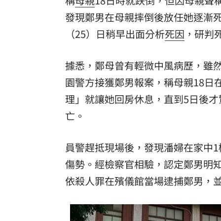
稱
母親
18日時就跌倒，但因母親聲
發現鄭男在母親摔倒後放任她逐漸
（25）日稍早出面分析
死因
，研判
據悉，鄭母曾有輕微中風病歷，雖然
園警方接獲鄭男報案，稱母親18日
理」就讓她回房休息，直到5日後
亡。
員警趕抵現場後，發現潘婦在家中
傷勢。經檢察官相驗，認定鄭男明
依殺人罪在殯儀館當場逮捕鄭男，