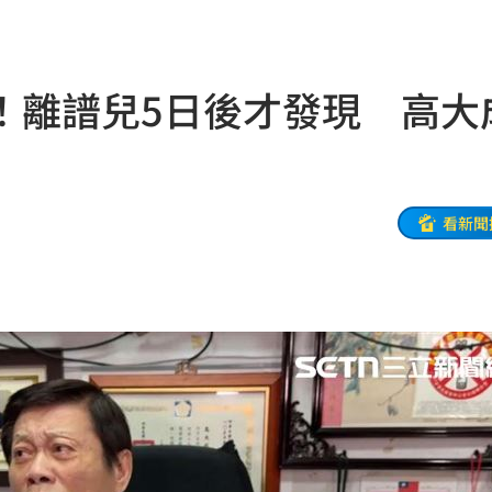
21:44
受害
21:43
！離譜兒5日後才發現 高大
0點
21:42
忍了
21:41
全
21:41
看新聞
大師
21:32
爐！
21:26
:26
了
21:21
門
21:18