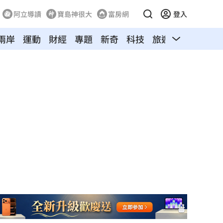
阿立導讀
寶島神很大
富房網
登入
兩岸
運動
財經
專題
新奇
科技
旅遊
汽車
寵物