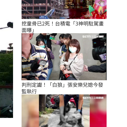
挖童骨已2死！台積電「3神明駐駕畫
面曝」
判刑定讞！「白狼」張安樂兒媳今發
監執行