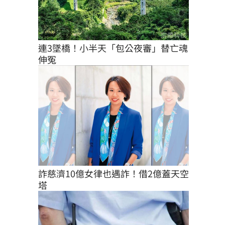
連3墜橋！小半天「包公夜審」替亡魂
伸冤
詐慈濟10億女律也遇詐！借2億蓋天空
塔