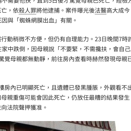
稱不需要他扶，直到5日後才驚覺母親已死亡，經檢
死亡，依
殺人罪
將他逮捕。案件曝光後
法醫
高大成今
死因與「蜘蛛網膜出血」有關。
行動稍微不方便，但仍有自理能力。23日晚間7時
在家中跌倒，因母親說「不要緊，不需攙扶，會自己
才驚覺母親都無動靜，前往房內查看時赫然發現母親
1樓房內已明顯死亡，且遺體已發黑腫脹，外觀看不
知母親重傷可能會因此死亡，仍放任最糟的結果發生
並向法院聲押獲准。