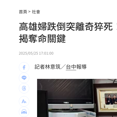
竹縣黑馬！鄭朝方「技能包」驚豔全網
首頁
社會
射頻器材全卡關 他：NCC卡越久越多人
高雄婦跌倒突離奇猝死
新／美股開盤費半下挫 台指期失守4400
揭奪命關鍵
黃禎憲診所挺蔣舊照遭出征！老病患不
陳傑憲炸裂2分砲 統一狂掃13安痛宰味
2025/05/25 17:01:00
偷吃人妻挨告 小王反控她是時間管理
記者林意筑／
台中
報導
公車毒駕出事故？欣欣客運全員尿檢出
知名YouTuber命喪喬治亞 死因曝光
21
臉還要再動刀？王彩樺突爆：最後一次
中國製路由器資安漏洞！逾20設備藏後