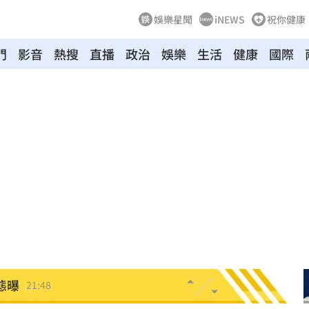
娛樂星聞
iNEWS
祝你健康
門
影音
熱搜
直播
政治
娛樂
生活
健康
國際
裸照
21:57
物
21:52
竊
21:51
壓
21:49
好
21:49
態曝
21:48