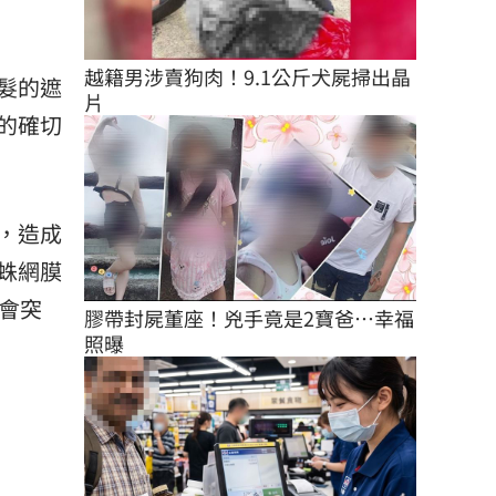
越籍男涉賣狗肉！9.1公斤犬屍掃出晶
髮的遮
片
的確切
，造成
蛛網膜
會突
膠帶封屍董座！兇手竟是2寶爸…幸福
照曝