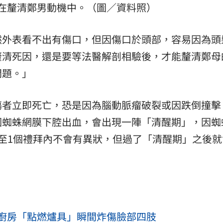
在釐清鄭男動機中。（圖／資料照）
然外表看不出有傷口，但因傷口於頭部，容易因為頭
釐清死因，還是要等法醫解剖相驗後，才能釐清鄭母
問題。」
傷者立即死亡，恐是因為腦動脈瘤破裂或因跌倒撞擊
因蜘蛛網膜下腔出血，會出現一陣「清醒期」，因蜘
至1個禮拜內不會有異狀，但過了「清醒期」之後就
廚房「點燃爐具」瞬間炸傷臉部四肢