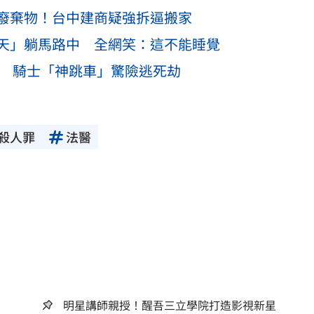
廢棄物！台中建商疑強拆逼搬家
天」躺馬路中 全網笑：這不能睡覺
撞 騎士「神跳車」驚險逃死劫
殺人罪
法醫
明星講師親授！醒吾三立學院打造影視新星