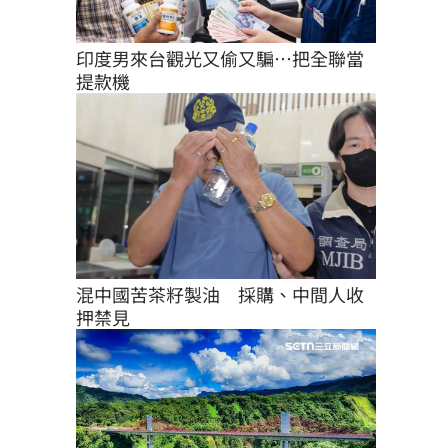
印度男來台觀光又偷又騙…把全聯當
提款機
混中國苦茶籽製油　採購、中間人收
押禁見