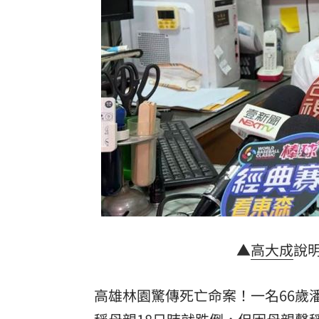
IU社群發前男友 韓網替她抱不平：該
二手菸超毒！她陪夫看病 意外查出肺
NCC無委員唱獨立空城計 iPhone 18
詐慈濟10億！律師驚揭陳時中『根本先
台灣彩券開獎直播中
20:31
LIVE三立+24小時直播
15:27
三立iNEWS新聞台線上直播
18:00
理想混蛋號召粉絲跨海追星吃美食！
18:
▲
高大成
說
高雄林園驚傳死亡命案！一名66歲