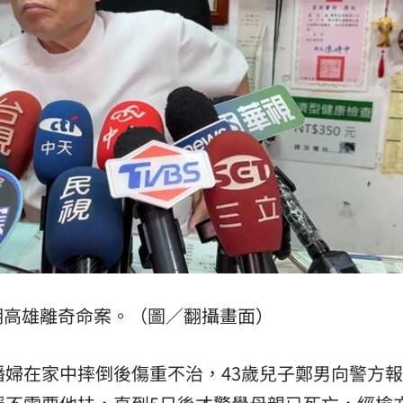
避嫌
21:17
腺癌
21:13
照登台
21:10
知』
21:10
15
明高雄離奇命案。（圖／翻攝畫面）
潘婦在家中摔倒後傷重不治，43歲兒子鄭男向警方