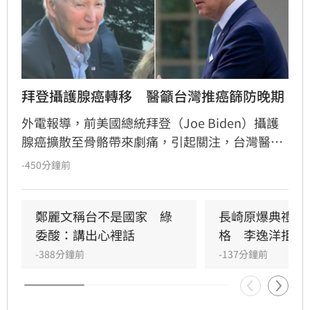
拜登攝護腺癌轉移　醫籲台灣推癌篩防晚期
外電報導，前美國總統拜登（Joe Biden）攝護
腺癌擴散至骨骼帶來劇痛，引起關注，台灣醫界
指出，美國執行攝護腺癌篩，晚期發現僅佔3%
-450分鐘前
至5%，期待台灣跟進以利早期發現及治療。
鄭麗文稱台不是國家　綠
長崎原爆典禮矮
委酸：講出心裡話
格　李逸洋拒出
-388分鐘前
-137分鐘前