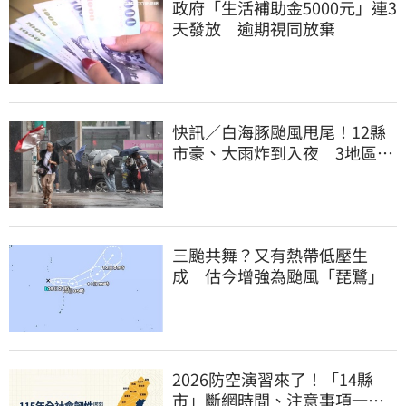
政府「生活補助金5000元」連3
天發放 逾期視同放棄
快訊／白海豚颱風甩尾！12縣
市豪、大雨炸到入夜 3地區有
大豪雨
三颱共舞？又有熱帶低壓生
成 估今增強為颱風「琵鷺」
2026防空演習來了！「14縣
市」斷網時間、注意事項一次