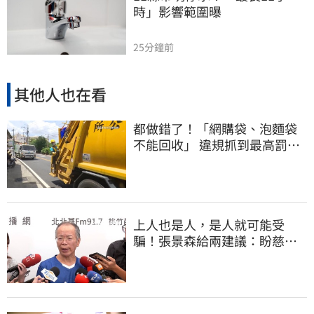
時」影響範圍曝
25分鐘前
其他人也在看
都做錯了！「網購袋、泡麵袋
不能回收」 違規抓到最高罰
6000元
上人也是人，是人就可能受
騙！張景森給兩建議：盼慈濟
展開「自淨」