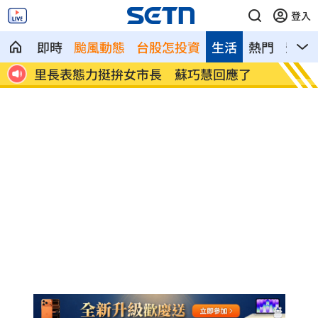
登入
即時
颱風動態
台股怎投資
生活
熱門
影音
拚女市長 蘇巧慧回應了
年度大潮8/11起連5天 
水