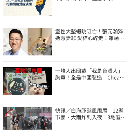
看
靈性大螯蝦跳缸亡！張元瀚猝
逝惹妻悲 愛貓心碎走：難過不
比我們少
一堆人出國戴「我是台灣人」
胸章！全是中國製造 Cheap
酸：精神分裂
快訊／白海豚颱風甩尾！12縣
市豪、大雨炸到入夜 3地區有
大豪雨