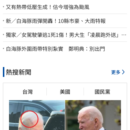
又有熱帶低壓生成！估今增強為颱風
新／白海豚雨彈開轟！10縣市豪、大雨特報
獨家／女駕駛肇逃1死1傷！男大生「凌晨跑外送」挨
撞 媽淚：家快瓦解
白海豚外圍雨帶特別紮實 鄭明典：別出門
熱搜新聞
更多
台灣
美國
國民黨