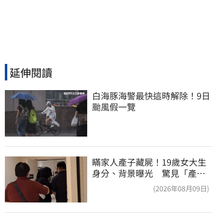
延伸閱讀
白海豚海警最快這時解除！9日
颱風假一覽
瞞家人產子藏屍！19歲女大生
身分、背景曝光 驚見「產檢
紀錄全空白」
(2026年08月09日)