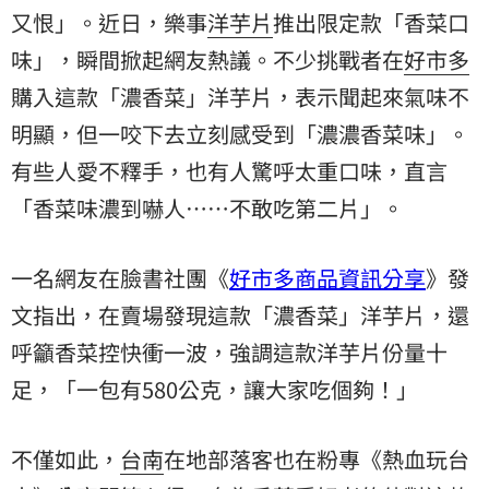
又恨」。近日，樂事
洋芋片
推出限定款「香菜口
味」，瞬間掀起網友熱議。不少挑戰者在
好市多
購入這款「濃香菜」洋芋片，表示聞起來氣味不
明顯，但一咬下去立刻感受到「濃濃香菜味」。
有些人愛不釋手，也有人驚呼太重口味，直言
「香菜味濃到嚇人……不敢吃第二片」。
一名網友在臉書社團《
好市多商品資訊分享
》發
文指出，在賣場發現這款「濃香菜」洋芋片，還
呼籲香菜控快衝一波，強調這款洋芋片份量十
足，「一包有580公克，讓大家吃個夠！」
不僅如此，
台南
在地部落客也在粉專《熱血玩台