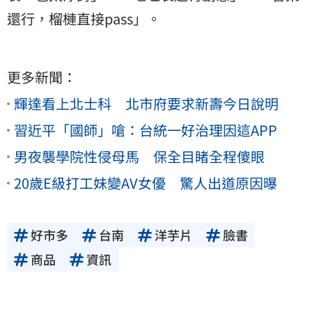
還行，榴槤直接pass」。
更多新聞：
輝達看上北士科 北市府要求新壽今日說明
習近平「國師」嗆：台統一好治理因這APP
男夜襲學院性侵母馬 保全目睹全程傻眼
20歲E級打工妹變AV女優 驚人出道原因曝
好市多
台南
洋芋片
臉書
商品
資訊