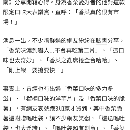
南》分享開箱心得。身為香菜愛好者的他對這款
限定口味大表讚賞，直呼：「香菜真的很有市
場！」
消息一出，不少嚐鮮過的網友紛紛在
臉書
分享，
「香菜味濃到嚇人...不會再吃第二片」、「這口
味也太奇妙」、「香菜之亂席捲全台哈哈」、
「剛上架！要搶要快！」
事實上，曾經也有出過「香菜口味的多力多
滋」、「榴槤口味的洋芋片」及「香菜口味的脆
薯」，有網友哀號跑3加家才買到，其中香菜脆
薯還附贈嘔吐袋，讓不少網友笑翻，「還送嘔吐
袋，也太浮誇」、「嘔吐袋超有創意」、「香菜