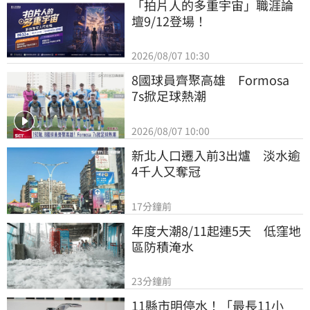
「拍片人的多重宇宙」職涯論
壇9/12登場！
2026/08/07 10:30
8國球員齊聚高雄　Formosa 
7s掀足球熱潮
2026/08/07 10:00
新北人口遷入前3出爐　淡水逾
4千人又奪冠
17分鐘前
年度大潮8/11起連5天　低窪地
區防積淹水
23分鐘前
11縣市明停水！「最長11小