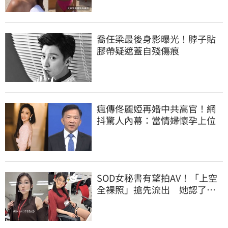
喬任梁最後身影曝光！脖子貼
膠帶疑遮蓋自殘傷痕
瘋傳佟麗婭再婚中共高官！網
抖驚人內幕：當情婦懷孕上位
SOD女秘書有望拍AV！「上空
全裸照」搶先流出 她認了：
上班7個月沒男友