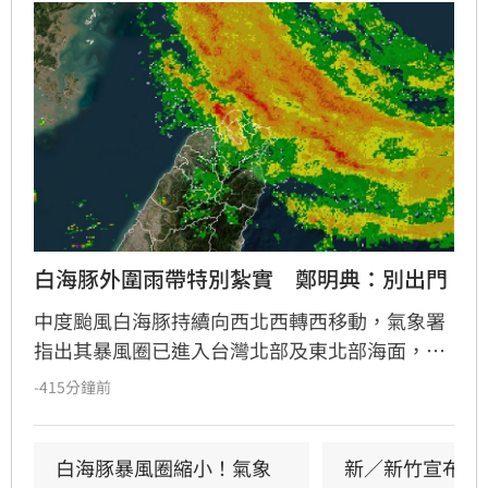
白海豚外圍雨帶特別紮實　鄭明典：別出門
中度颱風白海豚持續向西北西轉西移動，氣象署
指出其暴風圈已進入台灣北部及東北部海面，構
成明顯威脅。氣象粉專「台灣颱風論壇」提醒，
-415分鐘前
白海豚外圍雨帶紮實，今夜至明日白天北台灣將
出現強風大雨。前氣象局長鄭明典更緊急呼籲民
眾今晚避免外出，強調雨帶伴隨強陣風，需特別
白海豚暴風圈縮小！氣象
新／新竹宣布！