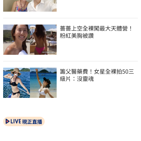
薔薔上空全裸闖最大天體營！
粉紅美胸被讚
籌父醫藥費！女星全裸拍50三
級片：沒靈魂
現正直播