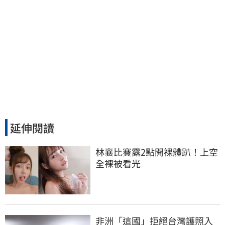
延伸閱讀
林襄比賽露2點開裸體趴！上空
全裸被看光
非洲「這國」拒絕台灣護照入