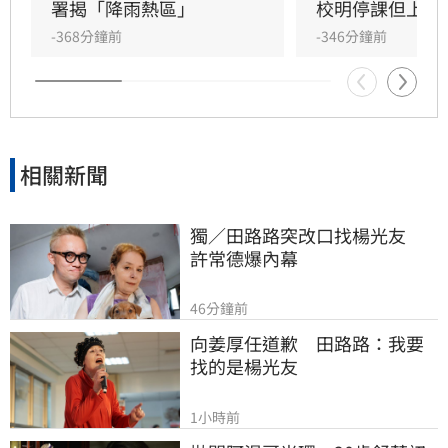
留意掉落物與斷樹等潛在危險，請民眾務必做好
署揭「降雨熱區」
校明停課但上班
防颱準備，並密切關注最新天氣預報以確保安
-368分鐘前
-346分鐘前
全。
相關新聞
獨／田路路突改口找楊光友　
許常德爆內幕
46分鐘前
向姜厚任道歉　田路路：我要
找的是楊光友
1小時前