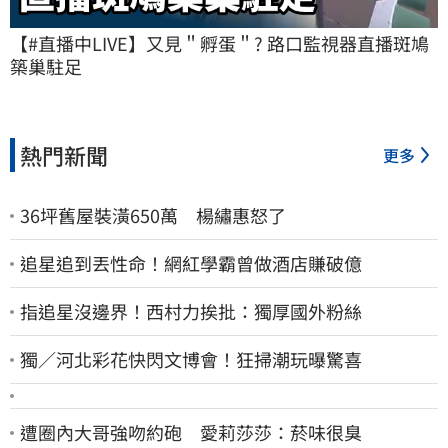
【#直播中LIVE】又見＂孵蛋＂? 路口監視器直播斑鳩
築巢駐足
熱門新聞
更多
36坪舊屋裝潢650萬 楊繡惠怒了
追星追到丟性命！網紅學霸曾做酒店賺破億
指追星沒邊界！西村力挨批：獨厚國外粉絲
獨／河北彩花快閃文博會！狂掃潮玩曝驚喜
遭圈內大哥強吻約砲 愛莉莎莎：菸味很臭