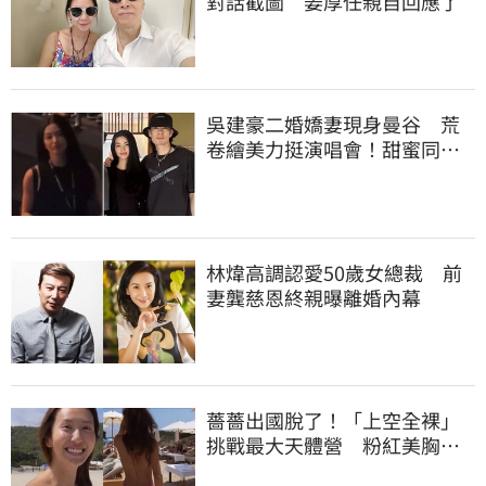
對話截圖 姜厚任親自回應了
吳建豪二婚嬌妻現身曼谷 荒
卷繪美力挺演唱會！甜蜜同框
合照首度曝光
林煒高調認愛50歲女總裁 前
妻龔慈恩終親曝離婚內幕
薔薔出國脫了！「上空全裸」
挑戰最大天體營 粉紅美胸被
路人狂讚