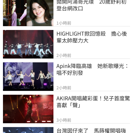
拋開阿湯哥光環　20歲舒莉初
登台網改口
1小時前
HIGHLIGHT掀回憶殺　擔心後
輩太帥壓力大
2小時前
Apink降臨高雄　她新歌曝光：
唱不好別發
2小時前
AKIRA開唱藏彩蛋！兒子首度驚
喜獻「聲」
3小時前
台灣囡仔來了　馬蒔權開唱嗨