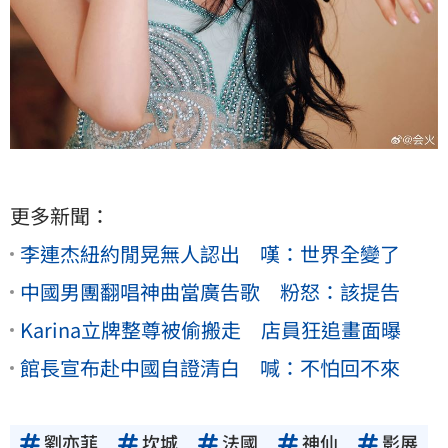
更多新聞：
李連杰紐約閒晃無人認出 嘆：世界全變了
中國男團翻唱神曲當廣告歌 粉怒：該提告
Karina立牌整尊被偷搬走 店員狂追畫面曝
館長宣布赴中國自證清白 喊：不怕回不來
劉亦菲
坎城
法國
神仙
影展