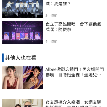
喊：我是誰？
3小時前
崔立于高雄開唱　台下讓他氣
噗噗：隨便啦
4小時前
其他人也在看
Albee激戰忘鎖門！男友媽開門
嚇壞 目睹她全裸「坐她兒子
身上」
女友遭控介入婚姻！女網友曬