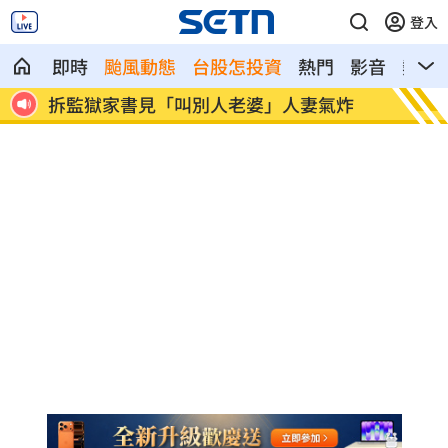
登入
即時
颱風動態
台股怎投資
熱門
影音
熱搜
炸
ETF存到2千萬退休！他因1封信重回職場
社宅包
人