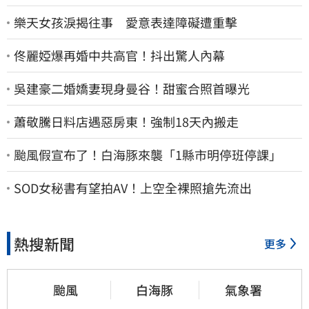
樂天女孩淚揭往事 愛意表達障礙遭重擊
佟麗婭爆再婚中共高官！抖出驚人內幕
吳建豪二婚嬌妻現身曼谷！甜蜜合照首曝光
蕭敬騰日料店遇惡房東！強制18天內搬走
颱風假宣布了！白海豚來襲「1縣市明停班停課」
SOD女秘書有望拍AV！上空全裸照搶先流出
熱搜新聞
更多
颱風
白海豚
氣象署