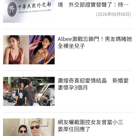
境 外交部證實發聲了：持續
交涉聯繫
(2026年08月08日)
Albee激戰忘鎖門！男友媽睹她
全裸坐兒子
蕭煌奇喜迎愛情結晶　新婚愛
妻懷孕3個月
網友曬截圖控女友曾當小三　
姜厚任回應了