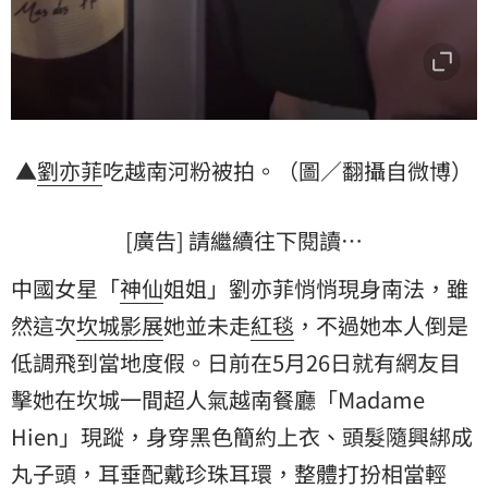
▲
劉亦菲
吃越南河粉被拍。（圖／翻攝自微博）
[廣告] 請繼續往下閱讀…
中國女星「
神仙
姐姐」劉亦菲悄悄現身南法，雖
然這次
坎城
影展
她並未走
紅毯
，不過她本人倒是
低調飛到當地度假。日前在5月26日就有網友目
擊她在坎城一間超人氣越南餐廳「Madame
Hien」現蹤，身穿黑色簡約上衣、頭髮隨興綁成
丸子頭，耳垂配戴珍珠耳環，整體打扮相當輕