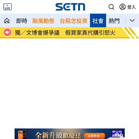
登入
即時
颱風動態
台股怎投資
社會
熱門
影音
策略
獨／文博會爆爭議 假買家真代購引怒火
快訊／