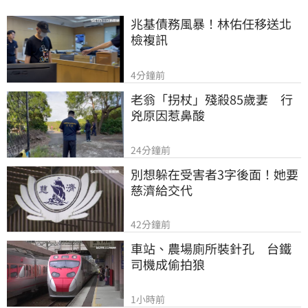
兆基債務風暴！林佑任移送北
檢複訊
4分鐘前
老翁「拐杖」殘殺85歲妻　行
兇原因惹鼻酸
24分鐘前
別想躲在受害者3字後面！她要
慈濟給交代
42分鐘前
車站、農場廁所裝針孔　台鐵
司機成偷拍狼
1小時前