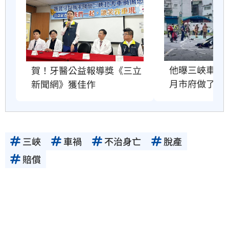
他曝三峽車禍位
賀！牙醫公益報導獎《三立
月市府做了什
新聞網》獲佳作
三峽
車禍
不治身亡
脫產
賠償