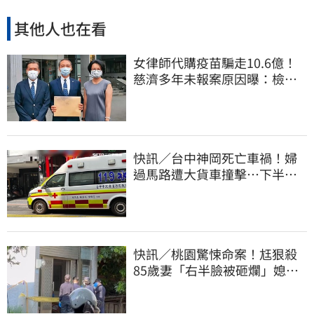
其他人也在看
女律師代購疫苗騙走10.6億！
慈濟多年未報案原因曝：檢警
上門才知被騙
快訊／台中神岡死亡車禍！婦
過馬路遭大貨車撞擊…下半身
輾碎慘死路口
快訊／桃園驚悚命案！尪狠殺
85歲妻「右半臉被砸爛」媳報
案：公公殺婆婆