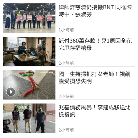
律師詐慈濟仍接機BNT 同框陳
時中、張淑芬
1小時前
託付360萬存款！兒1原因全花
完甩存摺嗆母
2小時前
國一生持掃把打女老師！視網
膜受損恐失明
2小時前
兆基債務風暴！李建成移送北
檢複訊
2小時前