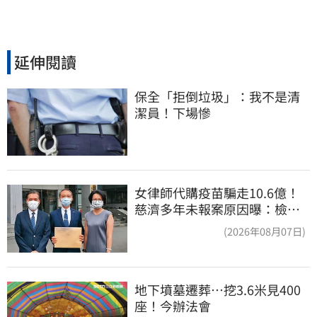
延伸閱讀
保全「拒倒垃圾」：我不是清
潔員！下場慘
女律師代購疫苗騙走10.6億！
慈濟多年未報案原因曝：檢警
上門才知被騙
(2026年08月07日)
地下墳墓遷葬…挖3.6米見400
座！今辦法會