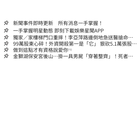
新聞事件即時更新 所有消息一手掌握！
一手掌握明星動態 即刻下載娛樂星聞APP
獨家／家樓梯門口重摔！李亞萍路邊倒地急送醫搶命
「最新傷況」曝
99萬股東心碎！外資開殺第一是「它」 狠砍5.1萬張股價
重挫近5%
做到這點才有資格說愛你
PR
金獅湖保安宮後山…掛一具男屍「穿著整齊」！死者身
份曝