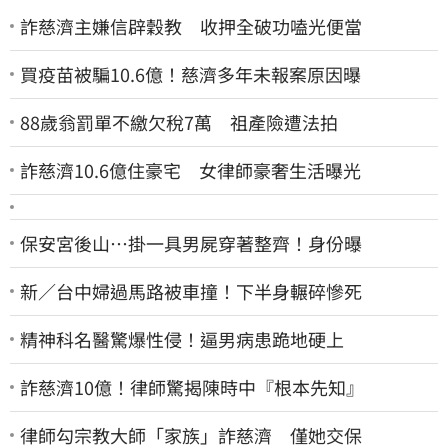
詐慈濟主嫌信辟穀教 收押全破功嗑光便當
買疫苗被騙10.6億！慈濟多年未報案原因曝
88歲翁罰單不繳欠稅7萬 祖產險遭法拍
詐慈濟10.6億住豪宅 女律師豪奢生活曝光
保安宮後山…掛一具男屍穿著整齊！身份曝
新／台中婦過馬路被車撞！下半身輾碎慘死
精神科名醫驚爆性侵！逼男病患跪地硬上
詐慈濟10億！律師驚揭陳時中『根本先知』
律師勾宗教大師「家族」詐慈濟 僅她交保