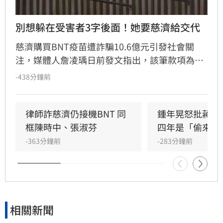
別想躲在受害者3字後面！她要慈濟給交代
慈濟購買BNT疫苗遭詐騙10.6億元引發社會關
注，媒體人詹凌瑀日前發文指出，該筆款項為支
付給掮客的「委任顧問費」，並質疑決策過程與
-438分鐘前
責任歸屬。詹凌瑀批評，當年藍白政治人物藉此
抹黑政府「卡疫苗」以獲取政治紅利，如今真相
大白卻無人道歉。此外，詹凌瑀強調慈濟不應僅
律師詐慈濟仍接機BNT 同
鍾年晃怒批蔣萬
以「受害者」自居，面對大眾捐贈的善款遭濫
框陳時中、張淑芬
四年是「偷來的
用，慈濟有義務對外公開決策細節。
-363分鐘前
-283分鐘前
相關新聞