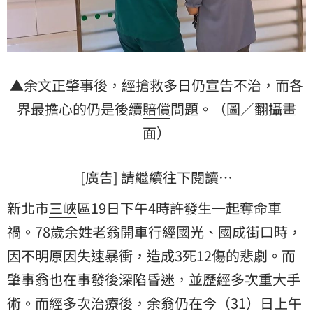
▲余文正肇事後，經搶救多日仍宣告不治，而各
界最擔心的仍是後續
賠償
問題。（圖／翻攝畫
面）
[廣告] 請繼續往下閱讀…
新北市
三峽
區19日下午4時許發生一起奪命
車
禍
。78歲余姓老翁開車行經國光、國成街口時，
因不明原因失速暴衝，造成3死12傷的悲劇。而
肇事翁也在事發後深陷昏迷，並歷經多次重大手
術。而經多次治療後，余翁仍在今（31）日上午