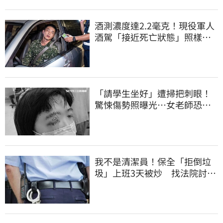
酒測濃度達2.2毫克！現役軍人
酒駕「接近死亡狀態」照樣開
車上路遭勒退
「請學生坐好」遭掃把刺眼！
驚悚傷勢照曝光…女老師恐失
明堅持會提告
我不是清潔員！保全「拒倒垃
圾」上班3天被炒 找法院討公
道結果出爐