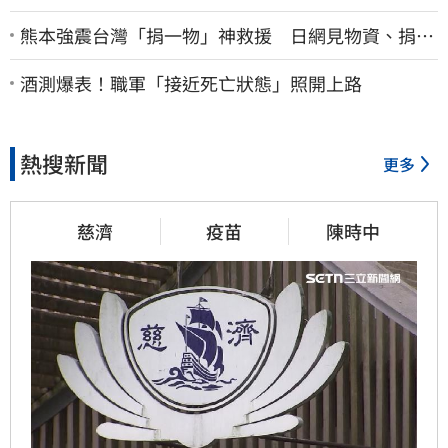
熊本強震台灣「捐一物」神救援 日網見物資、捐款
喊：給台灣統治算了
酒測爆表！職軍「接近死亡狀態」照開上路
熱搜新聞
更多
慈濟
疫苗
陳時中