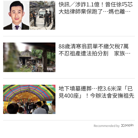
快訊／涉詐1.1億！曾任徐巧芯
大姑律師棄保跑了…媽也離
境 桃檢發通緝
88歲清寒翁罰單不繳欠稅7萬
不忍祖產遭法拍分割 家族按
月代繳償債
地下墳墓遷葬…挖3.6米深「已
見400座」！今辦法會安撫祖先
Recommended by