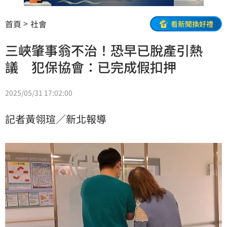
首頁
社會
看新聞換好禮
三峽肇事翁不治！恐早已脫產引熱
議 犯保協會：已完成假扣押
2025/05/31 17:02:00
記者黃翎瑄／新北報導