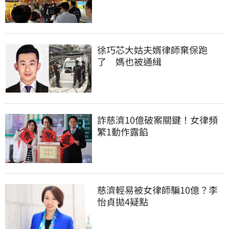
徐巧芯大姑夫婿律師棄保跑
了　媽也被通緝
詐慈濟10億破案關鍵！女律頻
繁1動作露餡
慈濟輕易被女律師騙10億？李
怡貞拋4疑點