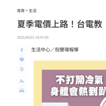
百萬網紅遭騙失蹤 付500萬贖金仍遭撕
首頁
生活
KISS OF LIFE NATTY放話：今晚舞台
夏季電價上路！台電教
工程行老闆掉地基坑 挖土機下土石活
藍稱蘇巧慧「不給講話」樹林里長現身
2025/06/01 18:47:00
慈濟疫苗遭詐蔣萬安拒道歉 沈伯洋說
生活中心／倪譽瑋報導
獨／姜厚任認愛後談身後事：走多久算
12生肖本周運勢出爐 屬虎勇奪雙冠王
BABYMONSTER登藍毯秒吸睛！Rora
白海豚續發威 富邦統一延賽2天4戰打
《哈利波特》女星轉戰OnlyFans 收入