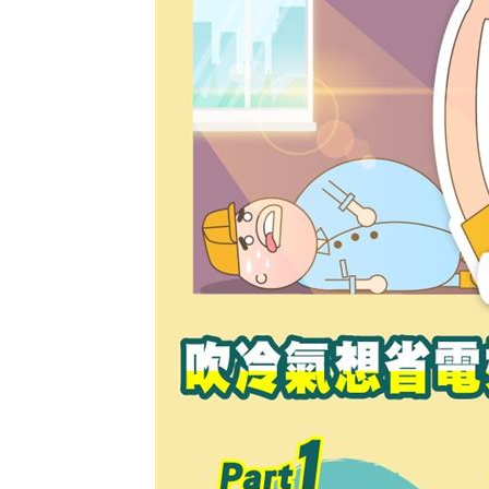
逛逢甲偷拍女子 30歲日籍男被逮倉皇
姜厚任揭「和女友前夫是好友」撇小三
挺賴瑞隆 獸醫師、寵物公會後援會成
新手爸媽看過來！幼齡貓犬四照顧誤區
台灣彩券開獎直播中
20:31
LIVE三立+24小時直播
15:27
三立iNEWS新聞台線上直播
18:00
台彩父親節推新刮刮樂千萬頭獎超「爸
商場戰國來臨 台中「頂奢大道」逐漸
「拍片人的多重宇宙」職涯論壇9/12登