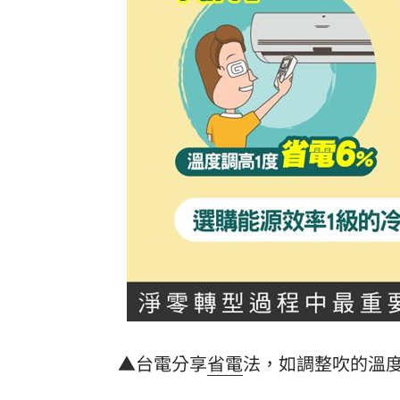
8國球員齊聚高雄 Formosa 7s掀足球
理想混蛋號召粉絲跨海追星吃美食！
18:
▲台電分享
省電
法，如調整吹的溫