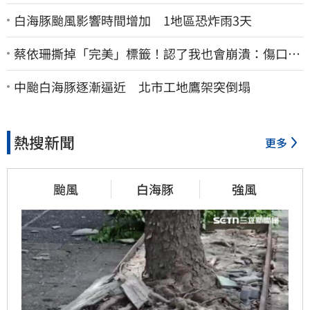
白海豚颱風影響時間增加 1地區恐炸雨3天
蔡依珊撕掉「完美」標籤！認了我也會崩潰：傷口終
究會癒合
中颱白海豚逐漸逼近 北市工地鷹架突倒塌
熱搜新聞
更多
颱風
白海豚
強風