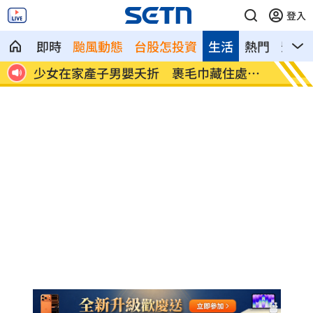
登入
即時
颱風動態
台股怎投資
生活
熱門
影音
局方
少女在家產子男嬰夭折 裹毛巾藏住處多
劍橋最
日
假