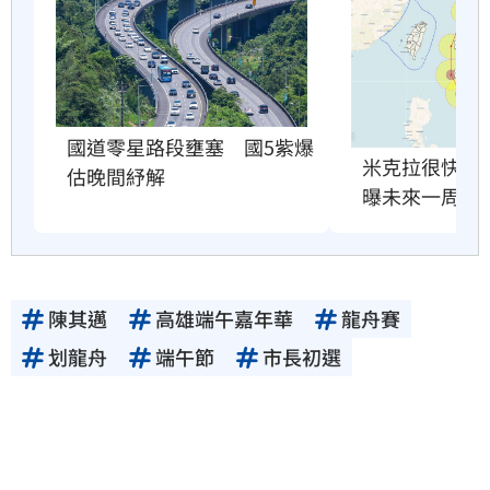
國道零星路段壅塞　國5紫爆
米克拉很快就
估晚間紓解
曝未來一周天
陳其邁
高雄端午嘉年華
龍舟賽
划龍舟
端午節
市長初選