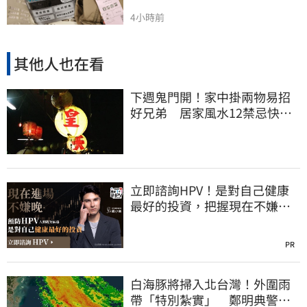
4小時前
其他人也在看
下週鬼門開！家中掛兩物易招
好兄弟 居家風水12禁忌快檢
查
立即諮詢HPV！是對自己健康
最好的投資，把握現在不嫌
晚！
PR
白海豚將掃入北台灣！外圍雨
帶「特別紮實」 鄭明典警告