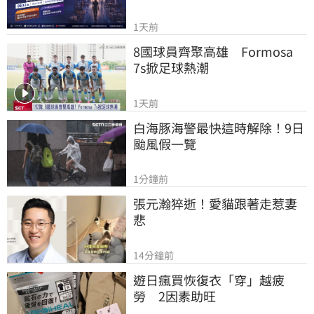
1天前
8國球員齊聚高雄　Formosa 
7s掀足球熱潮
1天前
白海豚海警最快這時解除！9日
颱風假一覽
1分鐘前
張元瀚猝逝！愛貓跟著走惹妻
悲
14分鐘前
遊日瘋買恢復衣「穿」越疲
勞　2因素助旺