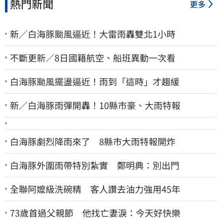
熱門新聞
更多
新／白海豚颱風逼近！大雷雨轟雙北1小時
不斷更新／8日國籍航空、船班異動一次看
白海豚颱風擺盪逼近！雨到「這時」才趨緩
新／白海豚雨彈開轟！10縣市豪、大雨特報
白海豚劇烈降雨來了 8縣市大雨特報開炸
白海豚外圍雨帶特別紮實 鄭明典：別出門
全聯阿嬤級洗碗精 客人讚去油力強用45年
73歲首過父親節 他找亡妻淚：今天好快樂