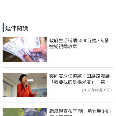
延伸閱讀
政府生活補助5000元連3天發 
逾期視同放棄
突向姜厚任道歉！田路路喊話
「我要找的是楊光友」：當時
太衝動
(2026年08月07日)
颱風假宣布了 明「新竹縣8校」