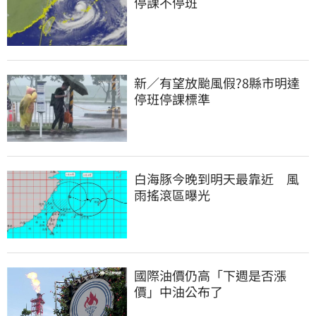
停課不停班
新／有望放颱風假?8縣市明達
停班停課標準
白海豚今晚到明天最靠近　風
雨搖滾區曝光
國際油價仍高「下週是否漲
價」中油公布了