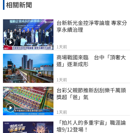
相關新聞
台新新光金控淨零論壇 專家分
享永續治理
1天前
商場戰國來臨　台中「頂奢大
道」逐漸成形
1天前
台彩父親節推新刮刮樂千萬頭
獎超「爸」氣
1天前
「拍片人的多重宇宙」職涯論
壇9/12登場！