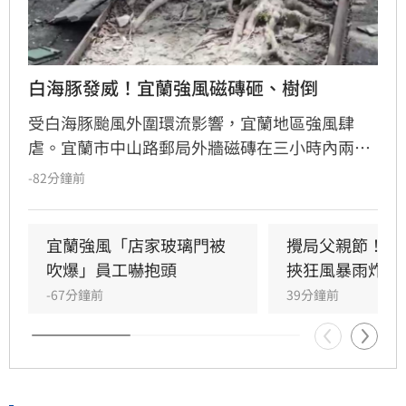
白海豚發威！宜蘭強風磁磚砸、樹倒
受白海豚颱風外圍環流影響，宜蘭地區強風肆
虐。宜蘭市中山路郵局外牆磁磚在三小時內兩度
剝落，武營街亦發生磁磚砸地險象，所幸無人傷
-82分鐘前
亡。此外，五結與三星鄉傳出路樹倒塌，市區選
舉看板受強風吹襲搖搖欲墜，烏石港賞鯨船被迫
全面停駛。
宜蘭強風「店家玻璃門被
攪局父親節！中
吹爆」員工嚇抱頭
挾狂風暴雨炸雙
-67分鐘前
39分鐘前