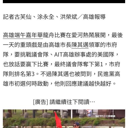
記者古芙仙、涂永全、洪榮斌／高雄報導
高雄端午嘉年華
龍舟比賽在愛河熱鬧展開，最後
一天的重頭戲是由高雄市長
陳其邁
領軍的市府
隊，要挑戰議會隊、AIT高雄辦事處的美國隊，
也放話要贏下比賽，最終議會隊奪下第1，市府
隊則排名第3。不過陳其邁也被問到，民進黨高
雄市初選何時啟動，他則回應建議越快越好。
[廣告] 請繼續往下閱讀…