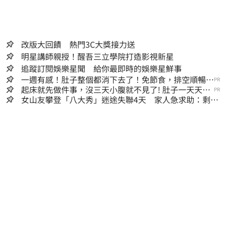
改版大回饋 熱門3C大獎接力送
明星講師親授！醒吾三立學院打造影視新星
追蹤訂閱娛樂星聞 給你最即時的娛樂星鮮事
一週有感！肚子整個都消下去了！免節食，排空順暢就
PR
夠
起床就先做件事，沒三天小腹就不見了! 肚子一天天變
PR
小！
女山友攀登「八大秀」迷途失聯4天 家人急求助：剩我
媽還沒找到