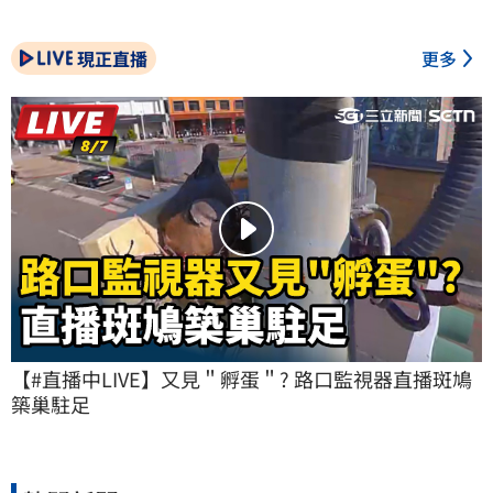
現正直播
更多
【#直播中LIVE】又見＂孵蛋＂? 路口監視器直播斑鳩
築巢駐足