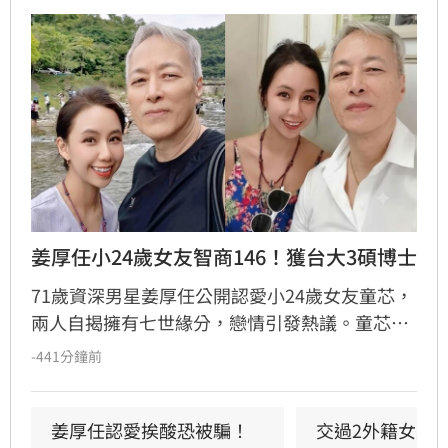
姜厚任小24歲女友智商146！獲台大3碩博士
71歲資深男星姜厚任公開認愛小24歲女友童芯，
兩人自揭擁有七世緣分，戀情引發熱議。童芯被
譽為全方位學霸，擁有146高智商，不僅取得台
-441分鐘前
大三個碩士與博士學位，更曾在美擔任科技研究
員18年。姜厚任因惜才擔任其事業集團總裁，協
助管理跨領域資源，讓童芯專注研發。童芯除學
姜厚任認愛挨酸恐被騙！
交過2外籍女友