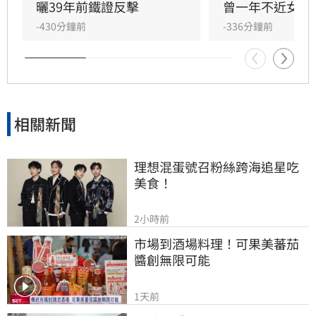
術成就外，還具備特殊靈性體驗，曾在廟宇創下
曬39年前鐵證反擊
曾一年不近女色
連續擲出42個聖筊的奇蹟。兩人超越傳統男女情
-430分鐘前
-336分鐘前
愛，以理性思維與能力互補模式，共同經營科
技、文化與農業事業，展開跨越世紀的合作使
命。
相關新聞
理想混蛋號召粉絲跨海追星吃
美食！
2小時前
市場到酒場料理！可果美蕃茄
醬創無限可能
1天前