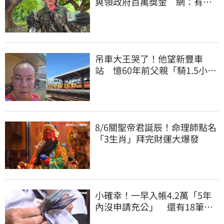
爽領政府百萬獎金 網：有人
要組隊賺錢嗎？
吊車大王哭了！他望新豐車
站 憶60年前父親「騎1.5小時
單車載他圓夢」
8/6關聖帝君誕辰！命理師點名
「3生肖」拜完財運大爆發
小確幸！一早入帳4.2萬「5年
內沒申請充公」 還有18筆錢
連發到8月底