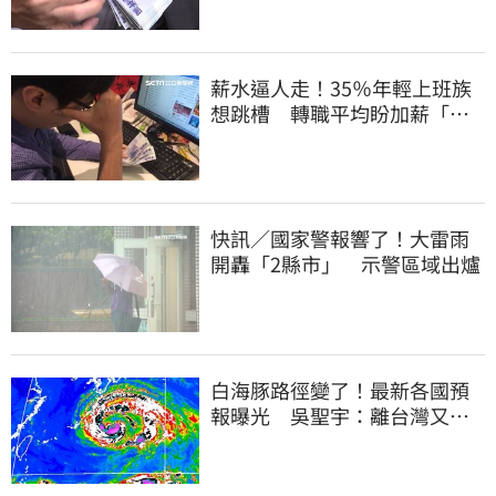
薪水逼人走！35％年輕上班族
想跳槽 轉職平均盼加薪「破
萬元」
快訊／國家警報響了！大雷雨
開轟「2縣市」 示警區域出爐
白海豚路徑變了！最新各國預
報曝光 吳聖宇：離台灣又更
近一點