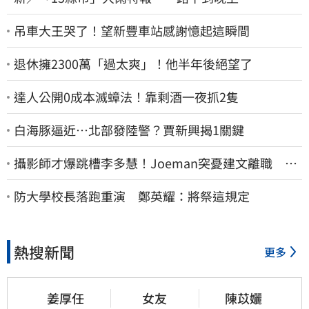
吊車大王哭了！望新豐車站感謝憶起這瞬間
退休擁2300萬「過太爽」！他半年後絕望了
達人公開0成本滅蟑法！靠剩酒一夜抓2隻
白海豚逼近…北部發陸警？賈新興揭1關鍵
攝影師才爆跳槽李多慧！Joeman突憂建文離職 發
聲「其實我很清楚」
防大學校長落跑重演 鄭英耀：將祭這規定
熱搜新聞
更多
姜厚任
女友
陳苡孋