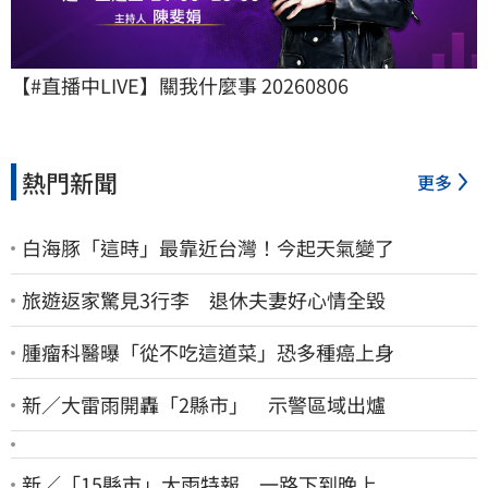
【#直播中LIVE】關我什麼事 20260806
熱門新聞
更多
白海豚「這時」最靠近台灣！今起天氣變了
旅遊返家驚見3行李 退休夫妻好心情全毀
腫瘤科醫曝「從不吃這道菜」恐多種癌上身
新／大雷雨開轟「2縣市」 示警區域出爐
新／「15縣市」大雨特報 一路下到晚上