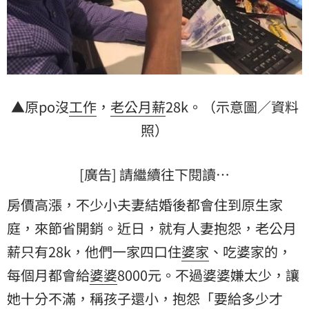
▲原po沒
工作
，
老公
月薪
28k。（示意圖／資料
照）
[廣告] 請繼續往下閱讀…
房價高漲，不少小夫妻結婚後都會住到原生家
庭，來節省開銷。近日，就有人妻抱怨，老公月
薪只有28k，他們一家四口住
婆家
、吃婆家的，
每個月都會給
婆婆
8000元。不過婆婆嫌太少，讓
她十分不滿，稱孩子還小，抱怨「要給多少才