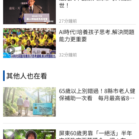
世！
27分鐘前
AI時代!培養孩子思考.解決問題
能力更重要
32分鐘前
其他人也在看
65歲以上別錯過！8縣市老人健
保補助一次看 每月最高省826
元
屏東60歲男靠「一絕活」半年