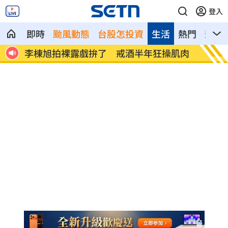
登入
即時
颱風動態
台股怎投資
生活
熱門
影音
受影
李棟旭拍裸露戲拚了 戒酒半年狂操肌肉
「白海