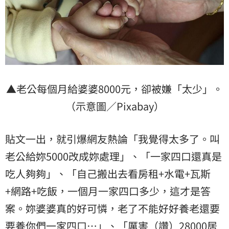
▲老公每個月給婆婆8000元，卻被嫌「太少」。
（示意圖／Pixabay）
貼文一出，就引爆網友熱論「我覺得太多了。叫
老公給妳5000改成妳處理」、「一家四口還真是
吃人夠夠」、「自己搬出去看房租+水電+瓦斯
+網路+吃飯，一個月一家四口多少，這才是答
案。妳婆婆真的好可憐，老了不能好好養老還要
要養你們一家四口…」、「厲害（讚）28000居