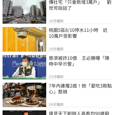
傳社宅「只會新增3萬戶」　劉
世芳說話了
10分鐘前
桃園5區8/10停水11小時　近
10萬戶受影響
19分鐘前
慈濟被詐10億　王必勝曝「陳
時中早示警」
23分鐘前
7年內連罹2癌！她「愛吃3款點
心」惹禍
24分鐘前
遠見天下創辦人高希均90歲辭