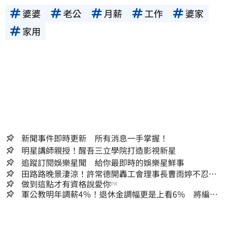
婆婆
老公
月薪
工作
婆家
家用
新聞事件即時更新 所有消息一手掌握！
明星講師親授！醒吾三立學院打造影視新星
追蹤訂閱娛樂星聞 給你最即時的娛樂星鮮事
田路路晚景淒涼！許常德開轟工會理事長曹雨婷不忍
了：別只包紅包慰問
做到這點才有資格說愛你
PR
軍公教明年調薪4％！退休金調幅更是上看6％ 將編入
明年度總預算