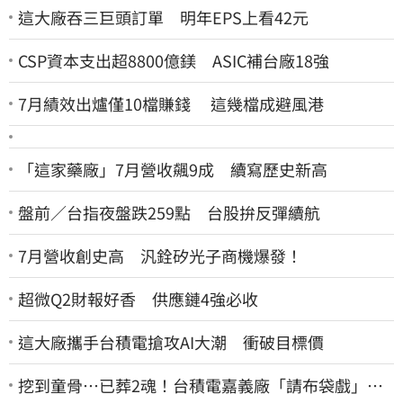
這大廠吞三巨頭訂單 明年EPS上看42元
CSP資本支出超8800億鎂 ASIC補台廠18強
7月績效出爐僅10檔賺錢 這幾檔成避風港
「這家藥廠」7月營收飆9成 續寫歷史新高
盤前／台指夜盤跌259點 台股拚反彈續航
7月營收創史高 汎銓矽光子商機爆發！
超微Q2財報好香 供應鏈4強必收
這大廠攜手台積電搶攻AI大潮 衝破目標價
挖到童骨…已葬2魂！台積電嘉義廠「請布袋戲」原