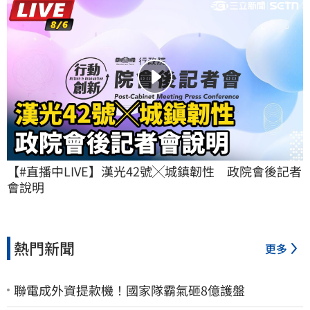
【#直播中LIVE】漢光42號╳城鎮韌性　政院會後記者
會說明
熱門新聞
更多
聯電成外資提款機！國家隊霸氣砸8億護盤