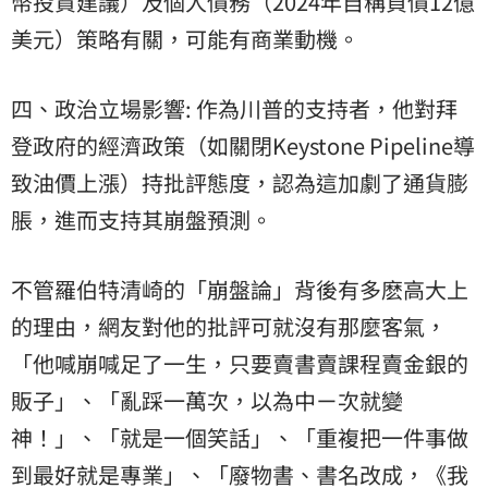
幣投資建議）及個人債務（2024年自稱負債12億
美元）策略有關，可能有商業動機。
四、政治立場影響: 作為川普的支持者，他對拜
登政府的經濟政策（如關閉Keystone Pipeline導
致油價上漲）持批評態度，認為這加劇了通貨膨
脹，進而支持其崩盤預測。
不管羅伯特清崎的「崩盤論」背後有多麽高大上
的理由，網友對他的批評可就沒有那麼客氣，
「他喊崩喊足了一生，只要賣書賣課程賣金銀的
販子」、「亂踩一萬次，以為中ㄧ次就變
神！」、「就是一個笑話」、「重複把一件事做
到最好就是專業」、「廢物書、書名改成，《我