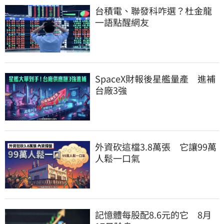
台積電、聯發科咋選？杜金龍
一語點醒網友
SpaceX財報後星艦量產　進補
台廠3強
外資砍這檔3.8萬張　它讓99萬
人鬆一口氣
記憶體每股配8.6元的它　8月