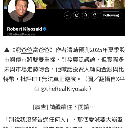
▲《窮
爸爸
富爸爸》作者清崎預測2025年夏季股
市與債市將雙雙重挫，引發廣泛議論，但實際多
未與市場走勢吻合，他喊話投資人轉向金銀與
比
特幣
，批評ETF無法真正避險。（圖／翻攝自X平
台 @theRealKiyosaki）
[廣告] 請繼續往下閱讀…
「別說我沒警告過任何人」，那個愛喊要大崩盤