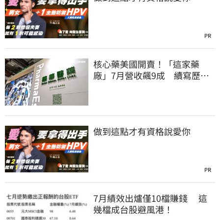
PR
核心藥美國開賣！「這家藥
廠」7月營收飆9成 續寫歷史
新高
做到這點才有資格說愛你
PR
7月績效出爐僅10檔賺錢 這
幾檔成台股避風港！