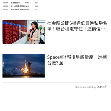
杜金龍公開6檔逢低買進私房名
單！曝台積電守住「這價位」
才有戲
SpaceX財報後星艦量產 進補
台廠3強
Recommended by