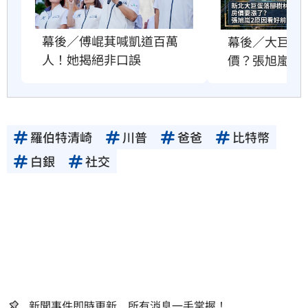
幕後／傅崐萁喊凱道百萬
幕後／大巨蛋
人！她揭絕非口誤
價？張旭嵐這
羅伯特清崎
川普
爸爸
比特幣
白銀
社交
新聞事件即時更新 所有消息一手掌握！