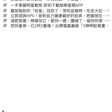
一手掌握明星動態 即刻下載娛樂星聞APP
腹部脂肪的「剋星」找到了，常吃這幾物，吃走大肚
PR
囊，瘦出小蠻腰
立即諮詢HPV！是對自己健康最好的投資，把握現在不
PR
嫌晚！
減肥首選，檸檬加它，堅持一週，腰細了，瘦到你懷疑
PR
人生
挖到童骨…已2死5重傷！台積電嘉義廠「3神明駐駕畫面
曝光」