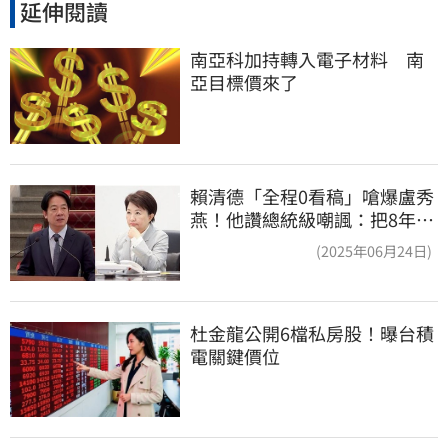
延伸閱讀
南亞科加持轉入電子材料　南
亞目標價來了
賴清德「全程0看稿」嗆爆盧秀
燕！他讚總統級嘲諷：把8年總
帳一次掀翻
(2025年06月24日)
杜金龍公開6檔私房股！曝台積
電關鍵價位