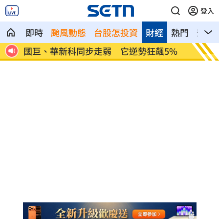
登入
即時
颱風動態
台股怎投資
財經
熱門
影音
接入
國巨、華新科同步走弱 它逆勢狂飆5%
防空演