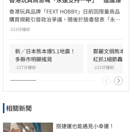
香港玩具品牌「FEXT HOBBY」日前因限量商品
購買規範引發政治爭議，隨後於臉書發表「永遠
支持一個中國原則」聲明企圖滅火，卻反遭香港
-333分鐘前
網友群起嘲諷，演變成嚴重公關災難。起因是官
方曾公告不接受台灣、中國及日本訂單，遭小粉
紅撻伐將台灣與中國並列。儘管品牌緊急修改銷
新／日本熊本爆5.1地震！
鄭麗文捐熊本10
售區域並發布效忠聲明，但輿論仍不買單，網友
多縣市明顯搖晃
紅抓1細節轟辱
紛紛質疑其操作邏輯。面對排山倒海的酸言酸
-237分鐘前
-222分鐘前
語，品牌最終被迫限制留言權限以止血。此事件
再度凸顯政治敏感議題對品牌經營的巨大風險，
引發各界高度關注。
相關新聞
搭捷運也能遇見小幸運！