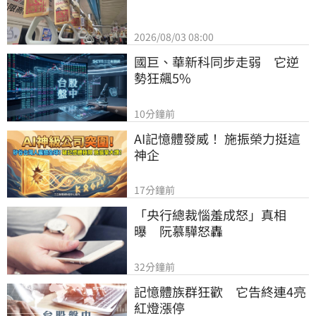
2026/08/03 08:00
國巨、華新科同步走弱　它逆
勢狂飆5%
10分鐘前
AI記憶體發威！ 施振榮力挺這
神企
17分鐘前
「央行總裁惱羞成怒」真相
曝　阮慕驊怒轟
32分鐘前
記憶體族群狂歡　它告終連4亮
紅燈漲停