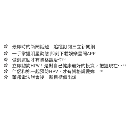
最即時的新聞話題 追蹤訂閱三立新聞網
一手掌握明星動態 即刻下載娛樂星聞APP
做到這點才有資格說愛你
PR
立即諮詢HPV！是對自己健康最好的投資，把握現在不
PR
嫌晚！
伴侶和妳一起預防HPV，才有資格說愛妳！
PR
華邦電法說會後 新目標價出爐