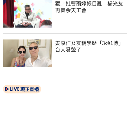
獨／批曹雨婷帳目亂　楊光友
再轟余天工會
姜厚任女友稱學歷「3碩1博」 
台大發聲了
現正直播