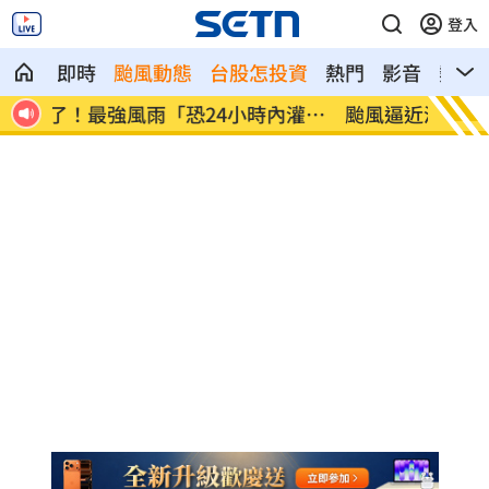
登入
即時
颱風動態
台股怎投資
熱門
影音
熱搜
灌
颱風逼近淡水出現龍捲風？老樹連根拔起
佛心價