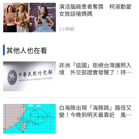
演活腦麻患者奪獎　柯淑勤愛
女放話嗆媽媽
1小時前
其他人也在看
非洲「這國」拒絕台灣護照入
境 外交部證實發聲了：持續
交涉聯繫
白海豚出現「海豚跳」路徑又
變！今晚到明天最靠近 風雨
搖滾區曝光