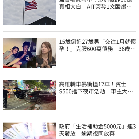
真相大白 AIT突發1文酸爆…
他笑：真的很會
15歲倒追27歲男「交往1月就懷
孕！」克服600萬債務 36歲美
魔女當阿嬤了
高雄轎車暴衝撞12車！賓士
S500擋下夜市浩劫 車主大
度：車再買就有
政府「生活補助金5000元」連3
天發放 逾期視同放棄