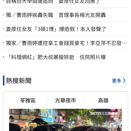
自稱台大學姐遭追問 姜厚任女友回應了
獨／曹雨婷挨轟失職 昔理事長楊光友開轟
姜厚任女友「3碩1博」爆造假！本人發聲了
獨家／曹雨婷遭控拿工會錢買豪宅！李亞萍不忍發
聲：余天管工會都貼錢
「料理網紅」肥大叔暴瘦猝逝 住院照片曝
熱搜新聞
更多
苓雅區
光華夜市
高雄