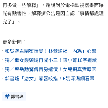
再多做一些解釋」。還說對於電梯監視器畫面曝
光有點害怕，解釋撕公告是因自認「事情都處理
完了」。
更多新聞：
和吳婉君閨密情變！林萱瑜揭「內耗」心聲
獨／繼女饅頭媽再成小三！陳小菁16字道歉
獨／蔡岳勳驚傳賣房還債！女兒揭真實原因
郭書瑤「慾女」嘟唇咬指！E奶深溝網看暈
郭書瑤