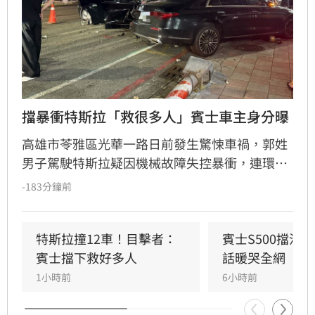
擋暴衝特斯拉「救很多人」賓士車主身分曝
高雄市苓雅區光華一路日前發生驚悚車禍，郭姓
男子駕駛特斯拉疑因機械故障失控暴衝，連環撞
擊12輛汽機車及單車，所幸僅造成3人輕傷。肇
-183分鐘前
事車輛最終撞上停放路邊的賓士車才停下，避免
衝入熱鬧的光華夜市。該名賓士車主身分隨後曝
光，竟是擁有1.4萬粉絲的網紅「超級土豆粉」，
特斯拉撞12車！目擊者：
賓士S500擋浩
同時也是嘉義知名甜甜圈店老闆。
賓士擋下救好多人
話暖哭全網
1小時前
6小時前