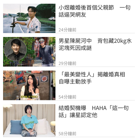
小煜離婚後首個父親節　一句
話逼哭網友
24分鐘前
男星陳屍河中　背包藏20kg水
泥塊死因成謎
29分鐘前
「最美變性人」揭離婚真相　
自曝主動放手
54分鐘前
結婚契機曝　HAHA「這一句
話」讓星認定他
58分鐘前