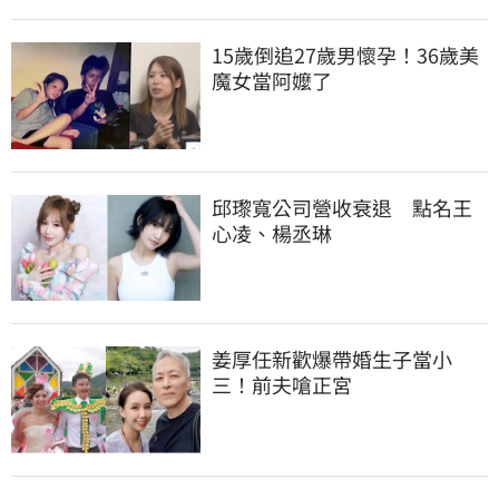
15歲倒追27歲男懷孕！36歲美
魔女當阿嬤了
邱瓈寬公司營收衰退　點名王
心凌、楊丞琳
姜厚任新歡爆帶婚生子當小
三！前夫嗆正宮