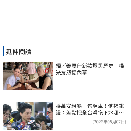
延伸閱讀
獨／姜厚任新歡爆黑歷史　楊
光友怒揭內幕
蔣萬安粗暴一句翻車！他揭鐵
證：差點把全台灣拖下水哪時
道歉
(2026年08月07日)