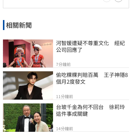
相關新聞
河智媛遭疑不尊重文化　經紀
公司回應了
7分鐘前
偷吃粿粿判賠百萬　王子神隱8
個月2度發文
11分鐘前
台玻千金為何不回台　徐莉玲
這件事成關鍵
14分鐘前