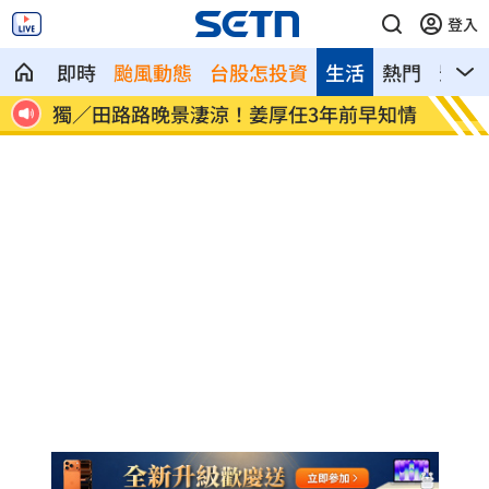
登入
即時
颱風動態
台股怎投資
生活
熱門
影音
垃
獨／田路路晚景淒涼！姜厚任3年前早知情
手機殼
標