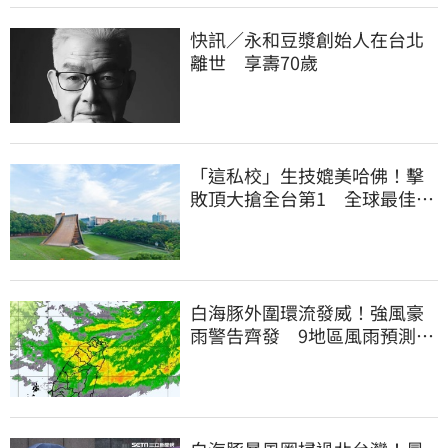
快訊／永和豆漿創始人在台北
離世 享壽70歲
「這私校」生技媲美哈佛！擊
敗頂大搶全台第1 全球最佳大
學學科榜出爐
白海豚外圍環流發威！強風豪
雨警告齊發 9地區風雨預測達
停班課標準