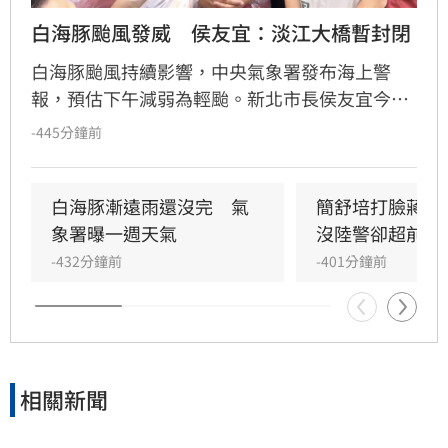
白海豚颱風發威　侯友宜：淡江大橋暫封閉
白海豚颱風持續影響，中央氣象署發布海上警
報，預估下午減弱為輕颱。新北市長侯友宜今日
視察淡海二期防汛工程，確認現場無積淹水情
-445分鐘前
形。侯友宜指出，全市災情多為路樹倒塌及圍籬
掉落，無重大傷亡。他特別呼籲，颱風外圍環流
影響仍在，山區恐有大雨，沿海長浪可能超過6
白海豚漸遠雨還沒完　氣
簡舒培打臉蔣萬
米，請市民務必遠離山區與海邊，並持續留意最
象署曝一週天氣
沒陸警卻超前放
新氣象資訊，以確保自身安全。
-432分鐘前
-401分鐘前
相關新聞