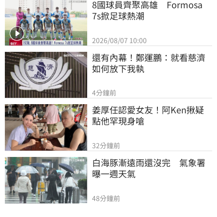
8國球員齊聚高雄　Formosa 
7s掀足球熱潮
2026/08/07 10:00
還有內幕！鄭運鵬：就看慈濟
如何放下我執
4分鐘前
姜厚任認愛女友！阿Ken揪疑
點他罕現身嗆
32分鐘前
白海豚漸遠雨還沒完　氣象署
曝一週天氣
48分鐘前