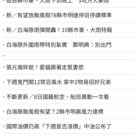
這些縣市豪、大雨下到晚上 3地方大豪雨
新／有望放颱風假?8縣市明達停班停課標準
新／白海豚雨彈開轟！10縣市豪、大雨特報
白海豚外圍雨帶特別紮實 鄭明典：別出門
張元瀚猝逝！愛貓跟著走惹妻悲
下週鬼門開12禁忌風水 家中2物易招好兄弟
不斷更新／8日國籍航空、船班異動一次看
白海豚颱風假有望？2縣市明晨風力達標
國際油價仍高「下週是否漲價」中油公布了