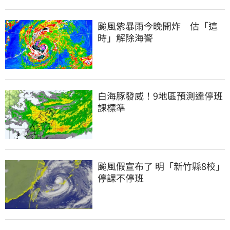
颱風紫暴雨今晚開炸　估「這
時」解除海警
白海豚發威！9地區預測達停班
課標準
颱風假宣布了 明「新竹縣8校」
停課不停班