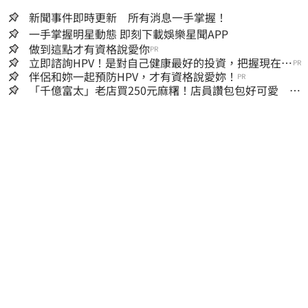
新聞事件即時更新 所有消息一手掌握！
一手掌握明星動態 即刻下載娛樂星聞APP
做到這點才有資格說愛你
PR
立即諮詢HPV！是對自己健康最好的投資，把握現在不
PR
嫌晚！
伴侶和妳一起預防HPV，才有資格說愛妳！
PR
「千億富太」老店買250元麻糬！店員讚包包好可愛 笑
回：我自己做的