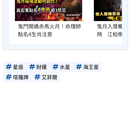
鬼門開遇赤馬火月！命理師
鬼月入厝觸禁
點名4生肖注意
飛　江柏樂曝
星座
財運
水星
海王星
塔羅牌
艾菲爾