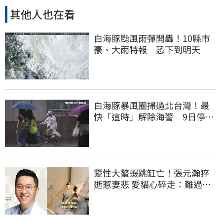
其他人也在看
白海豚颱風雨彈開轟！10縣市
豪、大雨特報 恐下到明天
白海豚暴風圈掃過北台灣！最
快「這時」解除海警 9日停班
停課一覽
靈性大螯蝦跳缸亡！張元瀚猝
逝惹妻悲 愛貓心碎走：難過不
比我們少