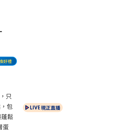
-
換好禮
動，只
點，包
現正直播
與蓬鬆
層蛋