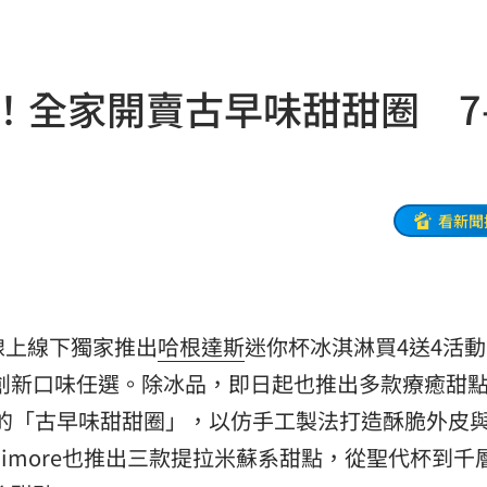
近8千
17:01
7:01
！全家開賣古早味甜甜圈 7
物
17:00
收兆
16:58
士
16:56
看新聞
粉絲
16:56
飛彈
16:54
線上線下獨家推出
哈根達斯
迷你杯冰淇淋買4送4活
試車
16:53
典、創新口味任選。除冰品，即日起也推出多款療癒甜
摺」
16:53
場的「古早味甜甜圈」，以仿手工製法打造酥脆外皮
imore也推出三款提拉米蘇系甜點，從聖代杯到千
送醫
16:51