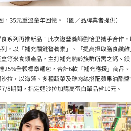
圈，35元重溫童年回憶。（圖／品牌業者提供）
鮮食系列再推新品！此次邀營養師劉怡里攜手合作，
系列，以「補充關鍵營養素」、「提高攝取膳食纖維
餐盒等米食類產品，主打補充熟齡族群所需之鈣、鎂
達25%全穀標章麵包，合計6款「補充應援」商品。
麵沙拉，以海藻、多種蔬菜及雞肉絲搭配蘋果油醋醬
7/8期間，指定麵沙拉加購高蛋白單品省10元。