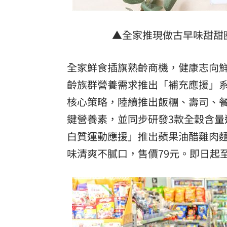
▲全家推現做古早味甜甜
全家鮮食插旗熟齡商機，健康志向
齡族群營養需求推出「補充應援」
核心策略，陸續推出飯糰、壽司、
鍵營養素，並同步研發3款全穀含量
白質運動應援」推出蘋果油醋雞肉
味清爽不膩口，售價79元。即日起至