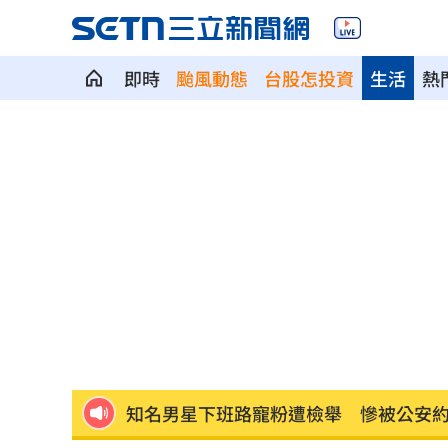
即時
颱風動態
台股怎投資
生活
熱
左轉、直行「車頭對撞」10秒驚悚畫面
仙草產地標台灣不是台灣貨 食安漏洞
北市公務員私加女生LINE騷擾 法務局
美女律師狠詐10億佣金 郭台銘：沒找
屏東男靠「一絕活」半年爽領政府百萬
雲林縣長身邊有共諜！前秘書洩行程給
知名男星下班路寵粉遭檢舉 慘被公安
永慶涉洩漏個資3人交保 總部解除加盟