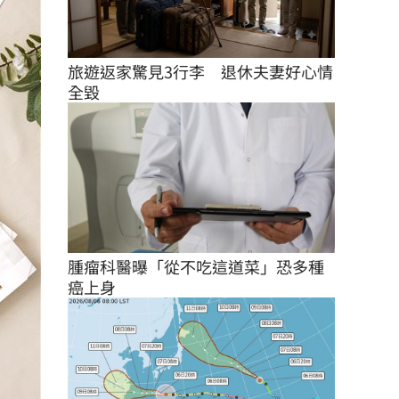
旅遊返家驚見3行李　退休夫妻好心情
全毀
腫瘤科醫曝「從不吃這道菜」恐多種
癌上身