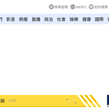
娛樂星聞
iNEWS
祝你健康
門
影音
熱搜
直播
政治
社會
娛樂
健康
國際
曝光
17:13
惹議
17:10
回應
17:09
仲介
17:08
獎金
17:07
中共
17:06
約談
17:05
！
17:03