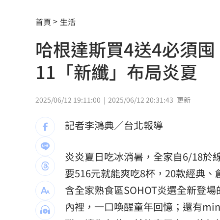
iPhone 17 Pro空機下殺 三星S26+降
首頁
生活
品牌如何用YouTube Shopping導購？
1
哈根達斯買4送4必須囤
上海抽驗嫁接睫毛膠水 逾8成含致癌敏
11「新纖」布局炎夏
鴻海最強單月營收 兆元企業挑戰月營
中國祭出入境新規 陸委會示警兩類人
2025/06/12 19:11:00
2025/06/12 20:31:43
更新
指追星沒邊界！西村力挨批：獨厚國外
記者李鴻典／台北報導
南韓軍方：北韓朝「日本海」發射彈道
炎炎夏日吃冰消暑，全家自6/18於
獨／全台最大鍍膜店保養 遭重踩拉轉
要516元就能爽吃8杯，20款經
PO柯文哲慶生照！陳佩琪曝「開了新存
含全家熟食區SOHOT炎選全新登
內裡，一口喚醒童年回憶；還有min
全網最醜邊牧被帶走了！狗爸媽焦慮到