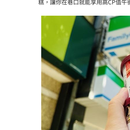
糕，讓你在巷口就能享用高CP值午
金門縣民卡全面數位化！悠遊付綁定享
傳離婚檢場、女兒非親生 李翊君露面
台灣彩券開獎直播中
20:31
LIVE三立+24小時直播
15:27
三立iNEWS新聞台線上直播
18:00
市場到酒場料理！可果美蕃茄醬創無限
父親節送會拉筋的按摩椅 爸爸「筋歡喜
油品食安事件引關注 挑選保健食品要注
酷澎「爸氣父親節」國際官方品牌齊聚
罕病博士彭士齊 輪椅上的生命覺醒！
11