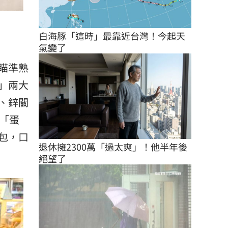
白海豚「這時」最靠近台灣！今起天
氣變了
瞄準熟
」兩大
、鋅關
「蛋
包，口
退休擁2300萬「過太爽」！他半年後
絕望了