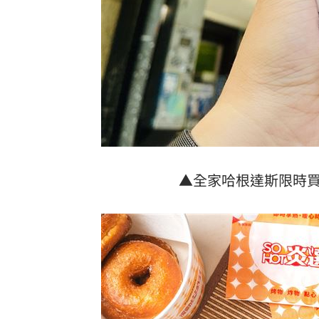
▲全家哈根達斯限時買