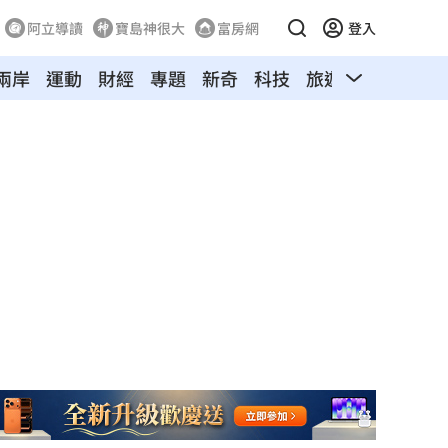
阿立導讀
寶島神很大
富房網
登入
兩岸
運動
財經
專題
新奇
科技
旅遊
汽車
寵物