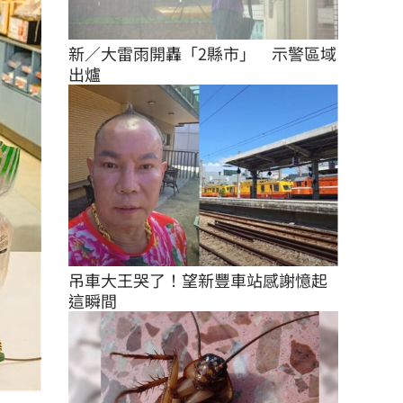
新／大雷雨開轟「2縣市」　示警區域
出爐
吊車大王哭了！望新豐車站感謝憶起
這瞬間