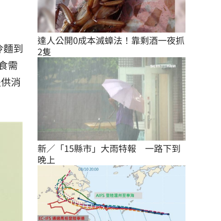
達人公開0成本滅蟑法！靠剩酒一夜抓
冷麵到
2隻
食需
提供消
新／「15縣市」大雨特報　一路下到
晚上