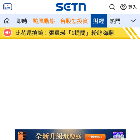
登入
即時
颱風動態
台股怎投資
財經
熱門
影音
話了
比花還搶鏡！張員瑛「1提問」粉絲嗨翻
早知疫
黑