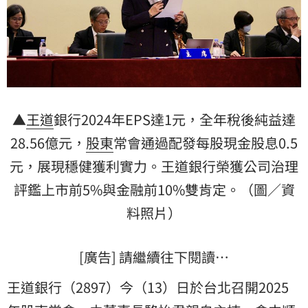
▲
王道
銀行2024年EPS達1元，全年稅後純益達
28.56億元，
股東
常會通過配發每股現金股息0.5
元，展現穩健獲利實力。王道銀行榮獲公司治理
評鑑上市前5%與金融前10%雙肯定。（圖／資
料照片）
[廣告] 請繼續往下閱讀…
王道銀行（2897）今（13）日於台北召開2025