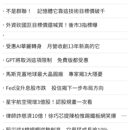
不是群聯！ 記憶體它靠這技術目標價破千
外資砍國巨目標價還喊買！後市3指標曝
受惠AI華麗轉身 月營收創13年新高的它
GPT將取消這項限制 免費版都受惠
馬斯克蓋地球最大晶圓廠 專家揭3大隱憂
Fed沒升息股市跌 投信揭下一步布局方向
星宇航空現增3億股！認股規畫一次看
律師詐慈濟10億！徐巧芯提陳柏惟踢鐵板網笑爆 律
師再曬1照補刀
股災這8檔規模逆勢創高 它最猛成長逾10%