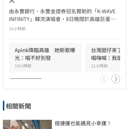
由永豐銀行、永豐金證券冠名贊助的「K-WAVE 
INFINITY」韓流演唱會，8日晚間於高雄巨蛋熱
力開唱，集結NEWBEAT、FLARE U、CRAVITY、
10小時前
Apink及HIGHLIGHT五組人氣韓星，從新生代團
體到韓流經典代表接力登台，滿場粉絲高舉手燈
熱情應援，尖叫與歡呼聲一路未停，最後由
Apink降臨高雄　她新歌曝
台灣囡仔來了　
HIGHLIGHT壓軸接管舞台，將現場氣氛推向最高
光：唱不好別發
唱嗨喊：我是誰
潮。
10小時前
11小時前
相關新聞
搭捷運也能遇見小幸運！