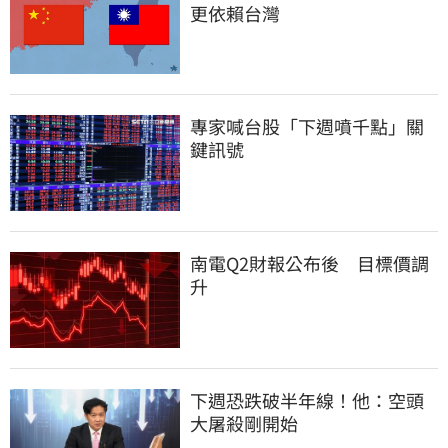
更依賴台灣
專家喊台股「下週噴千點」關
鍵訊號
南電Q2財報公布後　目標價調
升
下週恐跌破半年線！他：空頭
大屠殺剛開始