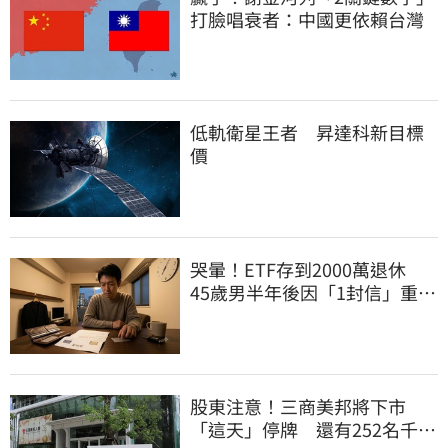
打臉唱衰者：中國更依賴台灣
低軌衛星王者 昇達科新目標
價
哭暈！ETF存到2000萬退休
45歲男半年後因「1封信」重回
職場
股東注意！三商美邦將下市
「這天」停牌 還有252名千張