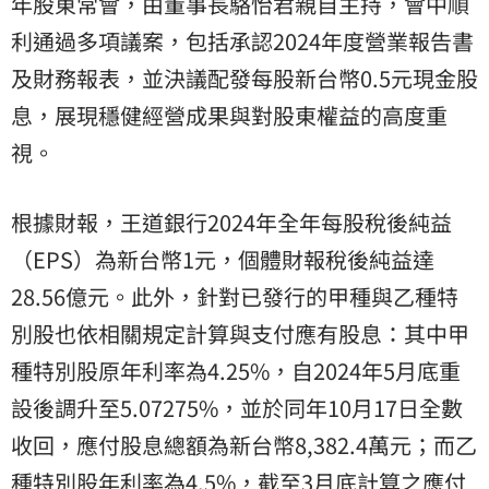
年股東常會，由董事長駱怡君親自主持，會中順
利通過多項議案，包括承認2024年度營業報告書
及財務報表，並決議配發每股新台幣0.5元現金股
息，展現穩健經營成果與對股東權益的高度重
視。
根據財報，王道銀行2024年全年每股稅後純益
（EPS）為新台幣1元，個體財報稅後純益達
28.56億元。此外，針對已發行的甲種與乙種特
別股也依相關規定計算與支付應有股息：其中甲
種特別股原年利率為4.25%，自2024年5月底重
設後調升至5.07275%，並於同年10月17日全數
收回，應付股息總額為新台幣8,382.4萬元；而乙
種特別股年利率為4.5%，截至3月底計算之應付