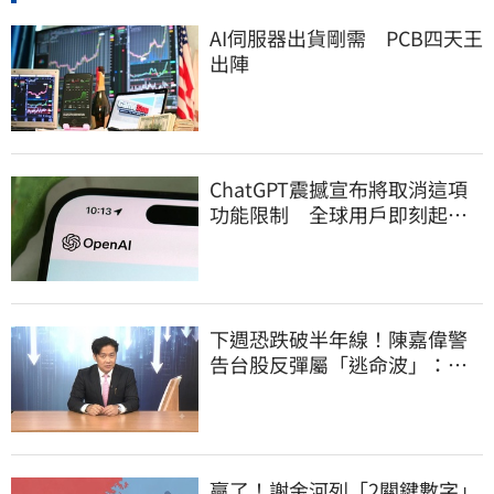
AI伺服器出貨剛需 PCB四天王
出陣
ChatGPT震撼宣布將取消這項
功能限制 全球用戶即刻起
「免費」用到飽
下週恐跌破半年線！陳嘉偉警
告台股反彈屬「逃命波」：空
頭大屠殺剛開始
贏了！謝金河列「2關鍵數字」