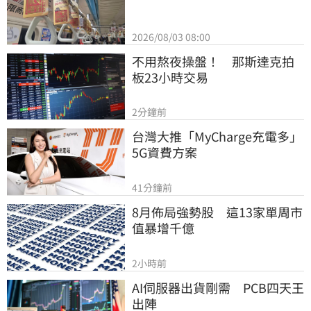
2026/08/03 08:00
不用熬夜操盤！　那斯達克拍
板23小時交易
2分鐘前
台灣大推「MyCharge充電多」
5G資費方案
41分鐘前
8月佈局強勢股　這13家單周市
值暴增千億
2小時前
AI伺服器出貨剛需　PCB四天王
出陣