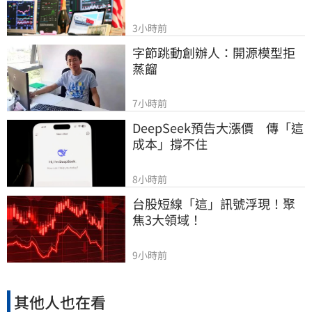
3小時前
字節跳動創辦人：開源模型拒
蒸餾
7小時前
DeepSeek預告大漲價　傳「這
成本」撐不住
8小時前
台股短線「這」訊號浮現！聚
焦3大領域！
9小時前
其他人也在看