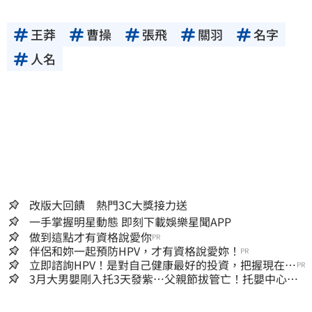
王莽
曹操
張飛
關羽
名字
人名
改版大回饋 熱門3C大獎接力送
一手掌握明星動態 即刻下載娛樂星聞APP
做到這點才有資格說愛你
PR
伴侶和妳一起預防HPV，才有資格說愛妳！
PR
立即諮詢HPV！是對自己健康最好的投資，把握現在不
PR
嫌晚！
3月大男嬰剛入托3天發紫…父親節拔管亡！托嬰中心回9
字