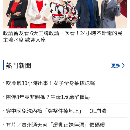
政論留友看 6大王牌政論一次看！24小時不斷電的民
主流水席 歡迎入座
熱門新聞
更多
吹冷氣30小時出事！女子全身抽搐送醫
陪伴8年竟非親孫？生母1反應陷僵局
穿中國免洗內褲「突整件掉地上」 OL崩潰
有片／貴州通天河「爆乳正妹伴漂」價碼曝