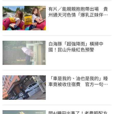
有片／能親親抱抱帶出場 貴
州通天河色情「爆乳正妹伴
漂」 暗黑價碼曝
白海豚「超強降雨」橫掃中
國！昆山升級紅色預警
「車是我的、油也是我的」睡
車竟被收住宿費 官方一句話
打臉飯店
問AI種田出事了！老農照配方