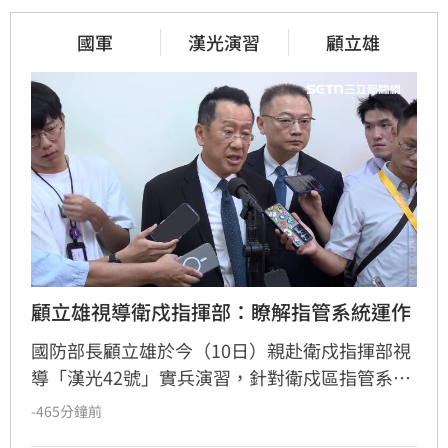
國軍
漢光演習
顧立雄
顧立雄視導衛戍指揮部：瞭解指管系統運作
國防部長顧立雄於今（10日）親赴衛戍指揮部視
導「漢光42號」實兵演習，針對衛戍區指管系
統、防衛作戰部署及情資傳遞等關鍵議題進行深
-465分鐘前
度指導。顧立雄強調，面對多變戰場環境，國軍