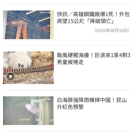
快訊／高雄鋼鐵廠爆1死！外包
商墜15公尺「摔破頭亡」
(2026年08月10日)
颱風硬闖海邊！巨浪來1家4剩3 
男童被捲走
白海豚強降雨橫掃中國！昆山
升紅色預警