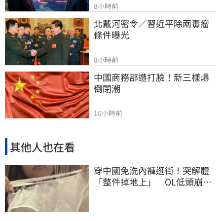
8小時前
北戴河密令／習近平除兩毒瘤
條件曝光
8小時前
中國商務部遭打臉！新三樣爆
倒閉潮
10小時前
其他人也在看
穿中國免洗內褲逛街！突解體
「整件掉地上」 OL低頭崩
潰：腰上剩鬆緊帶