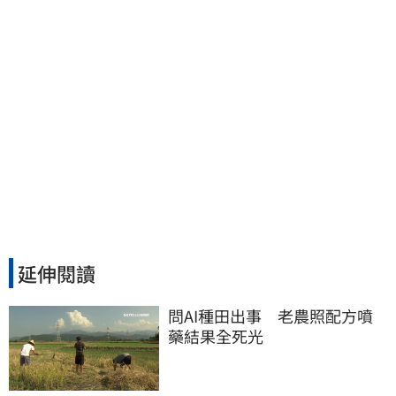
延伸閱讀
問AI種田出事　老農照配方噴
藥結果全死光