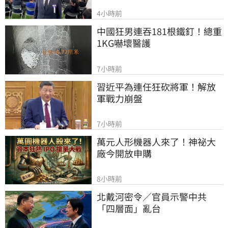
4小時前
中國狂男連吞181根鐵釘！總重
1KG嚇壞醫護
7小時前
習近平為連任狂砍將軍！解放
軍戰力崩盤
7小時前
萬元人形機器人來了！神祕大
廠今開放申購
8小時前
北戴河密令／官員示警中共
「四層面」亂台