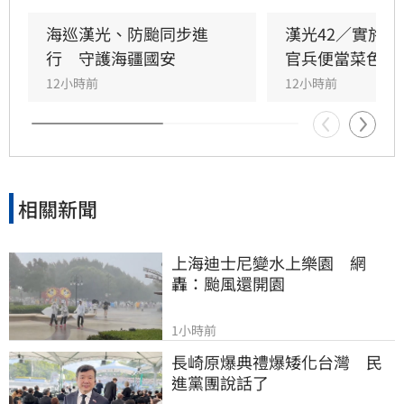
必須建立完善溝通機制與完整作戰圖像，並落實
去中心化指揮效能，強化指管韌性與備援機制。
海巡漢光、防颱同步進
漢光42／實施
行　守護海疆國安
官兵便當菜色曝
12小時前
12小時前
相關新聞
上海迪士尼變水上樂園　網
轟：颱風還開園
1小時前
長崎原爆典禮爆矮化台灣　民
進黨團說話了