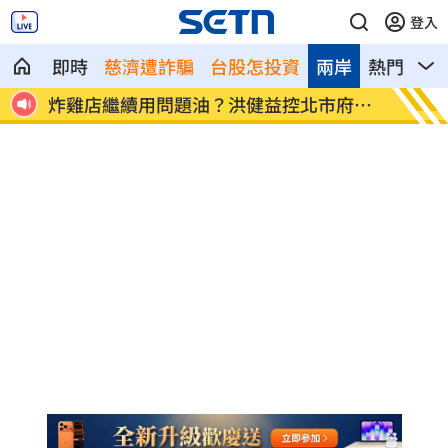
登入
即時
慈濟遭詐騙
台股怎投資
兩岸
熱門
影
統運
炸雞店繼續用問題油？洪健益控北市府蓋
老農5
牌
淚