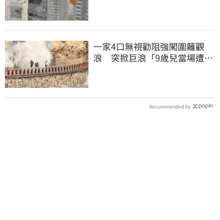
鮭魚黏玻璃
一家4口無視勸阻強闖圍籬觀
浪 突掀巨浪「9歲兒當場遭捲
入海」
Recommended by