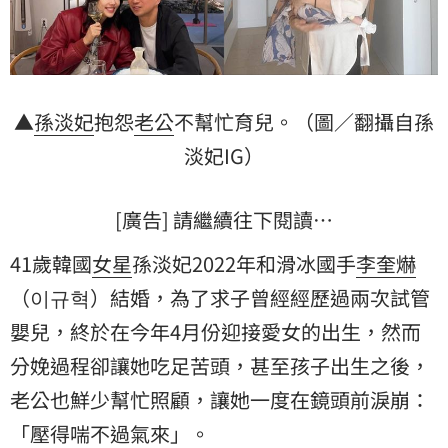
▲
孫淡妃
抱怨
老公
不幫忙育兒。（圖／翻攝自孫
淡妃IG）
[廣告] 請繼續往下閱讀…
41歲韓國
女星
孫淡妃2022年和滑冰國手
李奎爀
（이규혁）結婚，為了求子曾經經歷過兩次試管
嬰兒，終於在今年4月份迎接愛女的出生，然而
分娩過程卻讓她吃足苦頭，甚至孩子出生之後，
老公也鮮少幫忙照顧，讓她一度在鏡頭前淚崩：
「壓得喘不過氣來」。