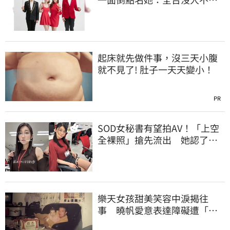
識
起床就先做件事，沒三天小腹
就不見了! 肚子一天天變小！
PR
SOD女秘書有望拍AV！「上空
全裸照」搶先流出 她認了：
上班7個月沒男友
樂天女孩甜美笑容中淚揭往
事 曉帆愛意表達障礙遭「粉
紅父愛」重擊