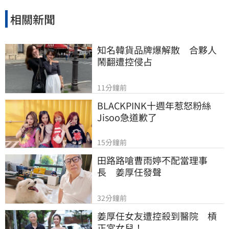
相關新聞
知名韓貨品牌爆解散　合夥人
鬧翻遭控侵占
11分鐘前
BLACKPINK十週年惹怒粉絲　
Jisoo急道歉了
15分鐘前
田路路嗆曹雨婷不配當理事
長　姜厚任發聲
32分鐘前
姜厚任女友遭控殺到醫院　槓
正宮女兒！