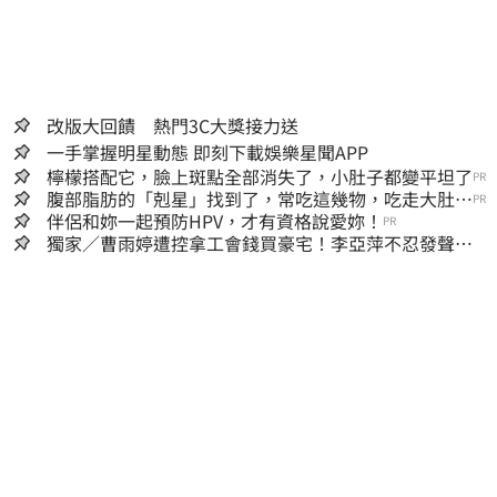
改版大回饋 熱門3C大獎接力送
一手掌握明星動態 即刻下載娛樂星聞APP
檸檬搭配它，臉上斑點全部消失了，小肚子都變平坦了
PR
腹部脂肪的「剋星」找到了，常吃這幾物，吃走大肚
PR
囊，瘦出小蠻腰
伴侶和妳一起預防HPV，才有資格說愛妳！
PR
獨家／曹雨婷遭控拿工會錢買豪宅！李亞萍不忍發聲：
余天管工會都貼錢