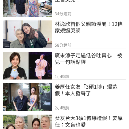
34分鐘前
林逸欣首個父親節淚崩！12條
家規逼哭網
58分鐘前
廣末涼子走過低谷吐真心　被
兒一句話點醒
1小時前
姜厚任女友「3碩1博」爆造
假！本人發聲了
2小時前
女友台大3碩1博爆造假！姜厚
任：文盲也愛