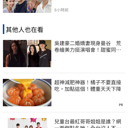
8小時前
其他人也在看
吳建豪二婚嬌妻現身曼谷 荒
卷繪美力挺演唱會！甜蜜同框
合照首度曝光
超神減肥神器！橘子不要直接
吃，加點這個！體重天天下降
PR
兒童台最紅哥哥姐姐是誰？網
一面倒點名她：全台沒人不認