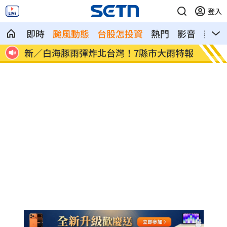
登入
即時
颱風動態
台股怎投資
熱門
影音
熱搜
o急道
新／白海豚雨彈炸北台灣！7縣市大雨特報
中士怕
曝