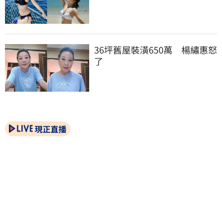
36坪舊屋裝潢650萬　楊繡惠怒
了
現正直播