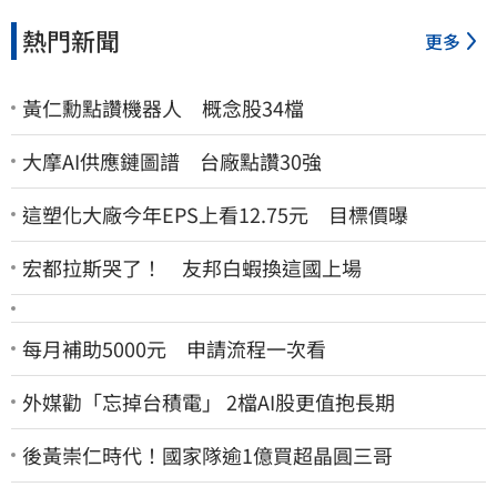
熱門新聞
更多
黃仁勳點讚機器人 概念股34檔
大摩AI供應鏈圖譜 台廠點讚30強
這塑化大廠今年EPS上看12.75元 目標價曝
宏都拉斯哭了！ 友邦白蝦換這國上場
每月補助5000元 申請流程一次看
外媒勸「忘掉台積電」 2檔AI股更值抱長期
後黃崇仁時代！國家隊逾1億買超晶圓三哥