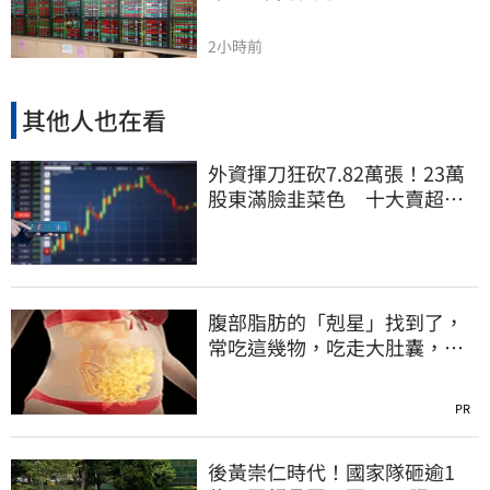
2小時前
其他人也在看
外資揮刀狂砍7.82萬張！23萬
股東滿臉韭菜色 十大賣超個
股一次看
腹部脂肪的「剋星」找到了，
常吃這幾物，吃走大肚囊，瘦
出小蠻腰
PR
後黃崇仁時代！國家隊砸逾1