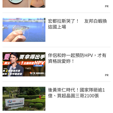
PR
宏都拉斯哭了！ 友邦白蝦換
這國上場
伴侶和妳一起預防HPV，才有
資格說愛妳！
PR
後黃崇仁時代！國家隊砸逾1
億、買超晶圓三哥2100張