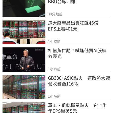
BBU台廠四雄
30分鐘前
這大廠產品出貨狂飆45倍　
EPS上看401元
1小時前
相信黃仁勳？喊逢低買AI股績
效曝光
1小時前
GB300+ASIC點火　這散熱大廠
營收暴衝116%
1小時前
軍工、低軌衛星點火　它上半
年EPS衝破5元