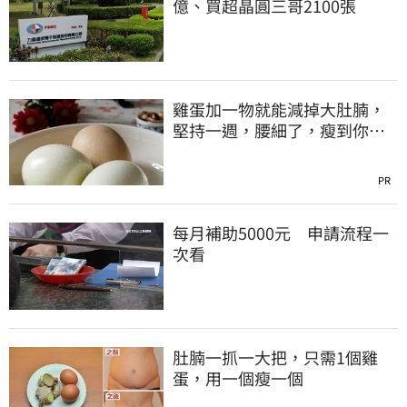
億、買超晶圓三哥2100張
雞蛋加一物就能減掉大肚腩，
堅持一週，腰細了，瘦到你懷
疑人生！
PR
每月補助5000元 申請流程一
次看
肚腩一抓一大把，只需1個雞
蛋，用一個瘦一個