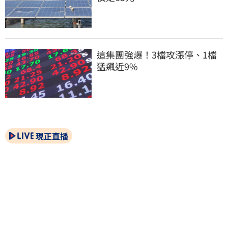
這集團強爆！3檔攻漲停、1檔
猛飆近9%
現正直播