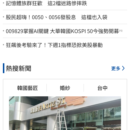
記憶體族群狂歡 這2檔迷路慘摔跌
股民超嗨！0050、0056發股息 這檔也入袋
009829掌握AI關鍵 大華韓國KOSPI 50今強勢開募
PR
狂飆後考驗來了！下週1指標恐掀美股暴動
熱搜新聞
更多
韓國藝匠
婚紗
台中