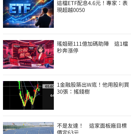
這檔ETF配息4.6元！專家：表
現超越0050
瑤姐砸111億加碼助陣　這1檔
秒奔漲停
1金融股築出W底！他用股利買
30張：搖錢樹
不是友達！　這家面板廠目標
價定63元