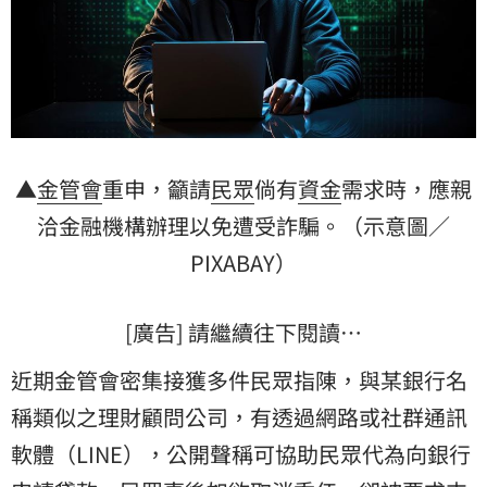
▲
金管會
重申，籲請
民眾
倘有
資金
需求時，應親
洽金融機構辦理以免遭受詐騙。（示意圖／
PIXABAY）
[廣告] 請繼續往下閱讀…
近期金管會密集接獲多件民眾指陳，與某銀行名
稱類似之理財顧問公司，有透過網路或社群通訊
軟體（LINE），公開聲稱可協助民眾代為向銀行