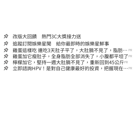
改版大回饋 熱門3C大獎接力送
追蹤訂閱娛樂星聞 給你最即時的娛樂星鮮事
雞蛋這樣吃 連吃3天肚子平了，大肚腩不見了，脂肪沒
PR
了！
雞蛋加它瘦肚子，全身脂肪全部消失了，小腹都平坦了
PR
檸檬加它，堅持一週大肚腩不見了，重新回到45公斤
PR
立即諮詢HPV！是對自己健康最好的投資，把握現在不
PR
嫌晚！