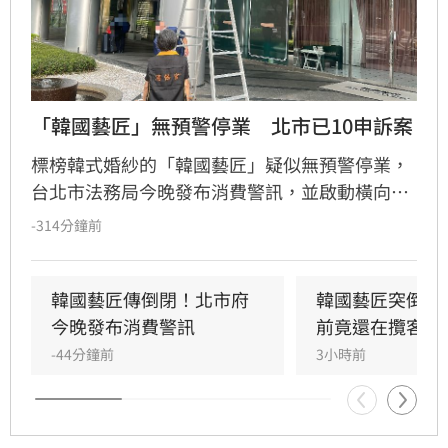
「韓國藝匠」無預警停業　北市已10申訴案
標榜韓式婚紗的「韓國藝匠」疑似無預警停業，
台北市法務局今晚發布消費警訊，並啟動橫向通
報機制；截至今晚8時止，已接獲10件相關消費
-314分鐘前
爭議申訴案。
韓國藝匠傳倒閉！北市府
韓國藝匠突倒閉
今晚發布消費警訊
前竟還在攬客
-44分鐘前
3小時前