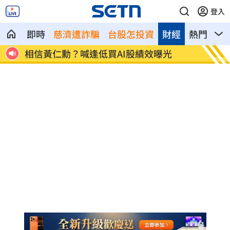
登入
即時
慈濟遭詐騙
台股怎投資
財經
熱門
影
01
相信黃仁勳？喊逢低買AI股績效曝光
兒女蝸