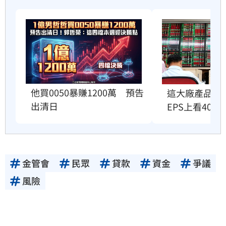
他買0050暴賺1200萬　預告
這大廠產品出
出清日
EPS上看401元
金管會
民眾
貸款
資金
爭議
風險