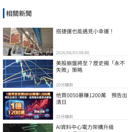
相關新聞
搭捷運也能遇見小幸運！
2026/08/03 08:00
美股崩盤將至？歷史揭「永不
失敗」策略
20分鐘前
他買0050暴賺1200萬　預告出
清日
25分鐘前
AI資料中心電力架構升級　