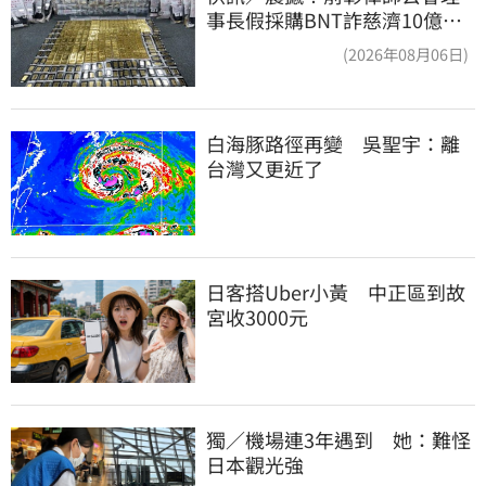
事長假採購BNT詐慈濟10億、
洗錢囤232kg黃金
(2026年08月06日)
白海豚路徑再變　吳聖宇：離
台灣又更近了
日客搭Uber小黃　中正區到故
宮收3000元
獨／機場連3年遇到　她：難怪
日本觀光強