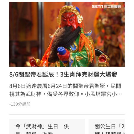
8/6關聖帝君誕辰！3生肖拜完財運大爆發
8月6日適逢農曆6月24日的關聖帝君聖誕，民間
視其為武財神，備受各界敬仰。小孟塔羅宮小立
指出，關聖帝君誕辰當日誠心祭拜，有望獲得神
-139分鐘前
明加持。其中屬馬、虎、狗的民眾財運最旺，生
肖馬事業順遂帶動正財；生肖虎投資精準累積資
產；生肖狗偏財運強，有望獲意外之財。專家強
今「武財神」生日　供
關公生日「2類
調，無論生肖為何，只要虔誠備妥供品祭祀，皆
品、禁忌一次看
拜！恐惹禍上身