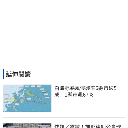
延伸閱讀
白海豚暴風侵襲率6縣市破5
成！1縣市飆67%
快訊／震撼！前彰律師公會理