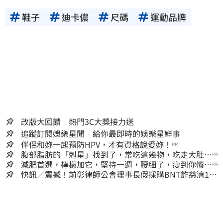
鞋子
迪卡儂
尺碼
運動品牌
改版大回饋 熱門3C大獎接力送
追蹤訂閱娛樂星聞 給你最即時的娛樂星鮮事
伴侶和妳一起預防HPV，才有資格說愛妳！
PR
腹部脂肪的「剋星」找到了，常吃這幾物，吃走大肚
PR
囊，瘦出小蠻腰
減肥首選，檸檬加它，堅持一週，腰細了，瘦到你懷疑
PR
人生
快訊／震撼！前彰律師公會理事長假採購BNT詐慈濟10
億、洗錢囤232kg黃金