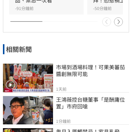
能祈求聖帝祖庇佑，迎來事業順遂與財源廣進的
-91分鐘前
-50分鐘前
好運勢，建議民眾把握良機，為下半年佈局求
財。
相關新聞
市場到酒場料理！可果美蕃茄
醬創無限可能
1天前
王鴻薇控台糖董事「是酬庸位
置」市府回嗆
1分鐘前
鬼月入厝觸禁忌！家具亂飛　