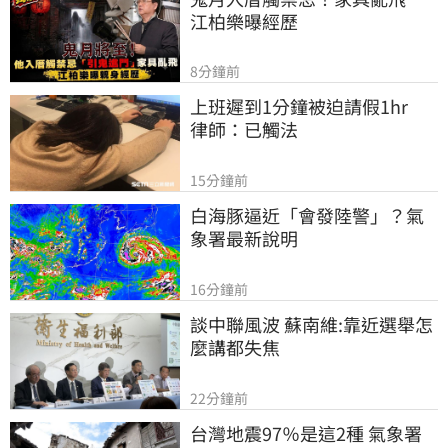
江柏樂曝經歷
8分鐘前
上班遲到1分鐘被迫請假1hr　
律師：已觸法
15分鐘前
白海豚逼近「會發陸警」？氣
象署最新說明
16分鐘前
談中聯風波 蘇南維:靠近選舉怎
麼講都失焦
22分鐘前
台灣地震97％是這2種 氣象署