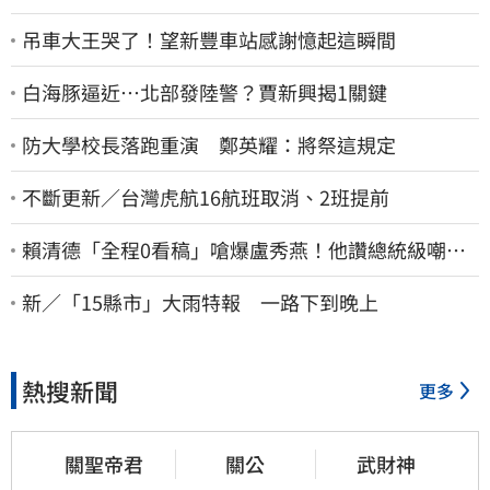
吊車大王哭了！望新豐車站感謝憶起這瞬間
白海豚逼近…北部發陸警？賈新興揭1關鍵
防大學校長落跑重演 鄭英耀：將祭這規定
不斷更新／台灣虎航16航班取消、2班提前
賴清德「全程0看稿」嗆爆盧秀燕！他讚總統級嘲
諷：把8年總帳一次掀翻
新／「15縣市」大雨特報 一路下到晚上
熱搜新聞
更多
關聖帝君
關公
武財神