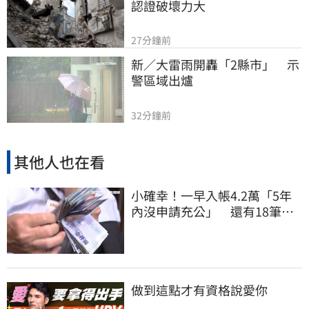
認證破壞力大
27分鐘前
新／大雷雨開轟「2縣市」　示
警區域出爐
32分鐘前
其他人也在看
小確幸！一早入帳4.2萬「5年
內沒申請充公」 還有18筆錢
連發到8月底
做到這點才有資格說愛你