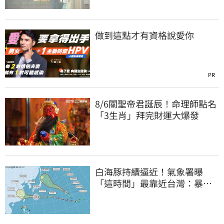
做到這點才有資格說愛你
PR
8/6關聖帝君誕辰！命理師點名
「3生肖」拜完財運大爆發
白海豚持續逼近！氣象署曝
「這時間」最靠近台灣：暴風
圈來襲了