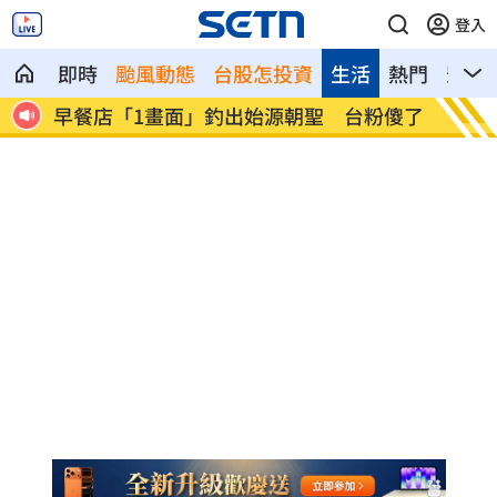
登入
即時
颱風動態
台股怎投資
生活
熱門
影音
粉傻了
過半台北人評725不成功 他：蔣萬安高山
保全「
症
慘