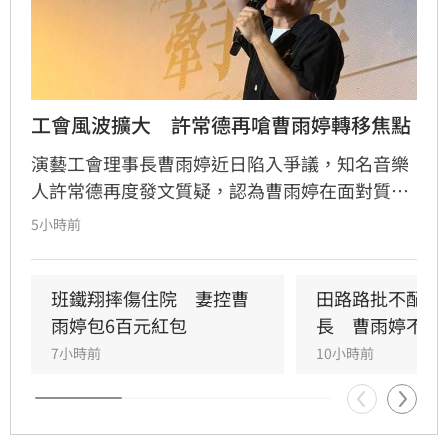
工會風波擴大　許常德再嗆曹雨婷轉移焦點
演藝工會理事長曹雨婷近日陷入爭議，知名音樂
人許常德再度發文質疑，認為曹雨婷在面對質疑
時，不應反問資深藝人池秋美關於田路路協助的
5小時前
問題，而應正面說明工會工作成果與資源運用。
許常德強調，理事長肩負照顧會員權益的責任，
外界關注工會運作屬合理公共討論，核心在於工
班鐵翔摔傷住院　妻控曹
田路路批不配當
會是否善盡職責，而非轉移焦點至個別藝人身
雨婷包6百元紅包
長　曹雨婷不忍
上。由於曹雨婷曾主動表示協助田路路，隨後引
7小時前
10小時前
發外界檢視工會作為，許常德呼籲曹雨婷應公開
說明近年會務內容，包括會費、企業贊助與政府
補助等經費運用情形，確保財務透明公開，才能