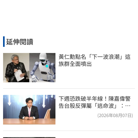
延伸閱讀
黃仁勳點名「下一波浪潮」這
族群全面噴出
下週恐跌破半年線！陳嘉偉警
告台股反彈屬「逃命波」：空
頭大屠殺剛開始
(2026年08月07日)