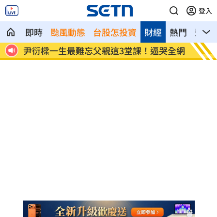
登入
即時
颱風動態
台股怎投資
財經
熱門
影音
」始
尹衍樑一生最難忘父親這3堂課！逼哭全網
慈濟遭
了