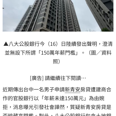
▲八大公股銀行今（16）日陸續發出聲明，澄清
並無設下所謂「150萬年薪門檻」。（圖／資料
照）
[廣告] 請繼續往下閱讀…
近期傳出台中一名男子申請
新青安
房貸遭建商合
作的官股銀行以「年薪未達150萬元」為由婉
拒，消息曝光引發社會譁然，質疑新青安房貸是
否暗藏高門檻。對此，八大公股銀行包含土地銀