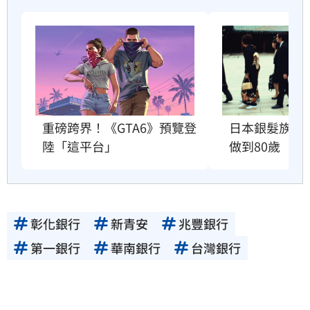
重磅跨界！《GTA6》預覽登
日本銀髮族瘋
陸「這平台」
做到80歲
彰化銀行
新青安
兆豐銀行
第一銀行
華南銀行
台灣銀行