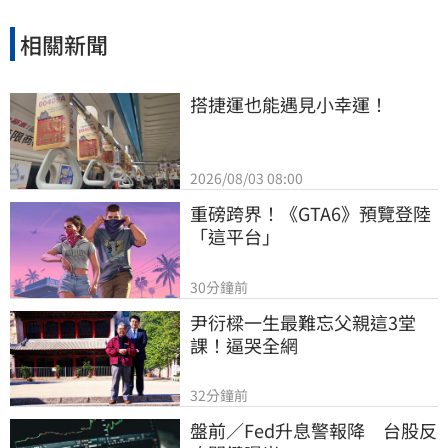
真正獲取會員信任並提升工會公信力，讓演藝人
員權益獲得實質保障與完善照顧。
相關新聞
搭捷運也能遇見小幸運！
2026/08/03 08:00
重磅跨界！《GTA6》預覽登陸
「這平台」
30分鐘前
尹衍樑一生最難忘父親這3堂
課！逼哭全網
32分鐘前
盤前／Fed升息警報降　台股反