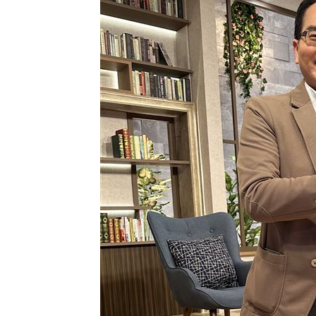
生日變親人忌日！直升機慶祝墜機4人罹
台中小五童遭同學踢下體腫2倍大 判賠金
粉絲輕生後首露面！西村力演唱會狀態
阿信慘跌 親洩言承旭吳建豪周渝民真
台灣彩券開獎直播中
20:31
LIVE三立+24小時直播
15:27
三立iNEWS新聞台線上直播
18:00
商場戰國來臨 台中「頂奢大道」逐漸
台彩父親節推新刮刮樂千萬頭獎超「爸
「拍片人的多重宇宙」職涯論壇9/12登