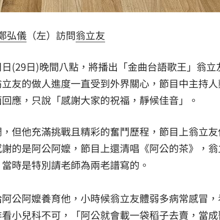
鄭弘儀
（左）訪問
翁立友
日(29日)晚間八點，將播出「金曲台語歌王」翁立
翁立友的做人進度一直受到外界關心，節目中主持人
面回應，只說「感謝大家的祝福，靜候佳音」。
調，但他充滿挑戰且精彩的奮鬥歷程，節目上翁立友
感謝的是阿公阿嬤，節目上還清唱《阿公的茶》，翁
，當時是特別請老師為兩老譜寫的。
給阿公阿嬤養育他，小時候翁立友體弱多病常感冒，
非看小兒科不可，「阿公就會載一袋稻子去賣，當成