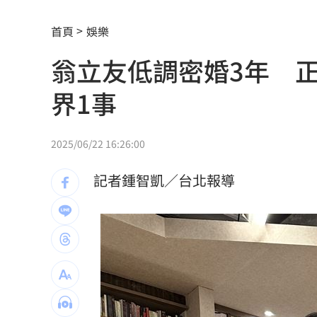
獨／再爆隨機攻擊？婦控外送員無故賞
首頁
娛樂
產蛋量下降 本週「蛋價漲3元」
20:08
翁立友低調密婚3年 
KISS OF LIFE飆唱 秀經典擦汗全場瘋
界1事
台股7月大回檔！0050申購額再破紀錄
2
2000人堵教堂搶看C羅婚禮 竟是超大
2025/06/22 16:26:00
禾伸堂、南電出關日 處置股新規風險
記者鍾智凱／台北報導
平野惠一率兄弟奪171勝 中職最多勝外
女股神加碼狂掃台積電！外媒揭全因這
想吃清淡！他搭機點「這特殊餐」傻眼
買房3年才知「蜘蛛人住我家」屋主超傻