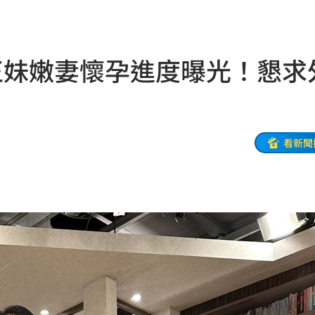
巴掌
20:14
正妹嫩妻懷孕進度曝光！懇求
掉
20:08
0:08
烏龍
20:01
看新聞
曝
20:00
教
19:56
巨頭
19:53
了
19:51
眼
19:47