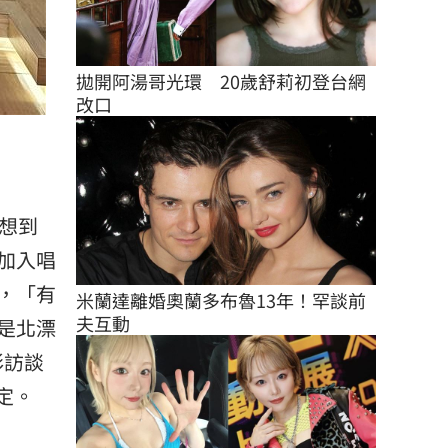
拋開阿湯哥光環　20歲舒莉初登台網
改口
想到
加入唱
，「有
米蘭達離婚奧蘭多布魯13年！罕談前
夫互動
是北漂
彩訪談
定。