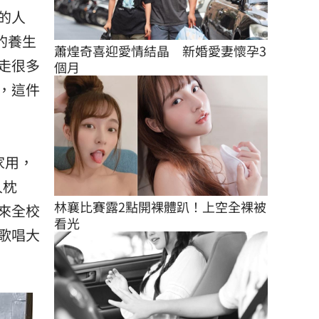
的人
的養生
蕭煌奇喜迎愛情結晶　新婚愛妻懷孕3
走很多
個月
，這件
家用，
人枕
林襄比賽露2點開裸體趴！上空全裸被
來全校
看光
歌唱大