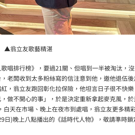
▲翁立友歌藝精湛
歌唱排行榜》，要過21關、但唱到一半被淘汰，沒
台，老闆收到太多粉絲寫的信注意到他，邀他退伍後
唱紅，翁立友跑回彰化拉保險，他坦言日子很不快樂
己，做不開心的事」，於是決定重新拿起麥克風，於
，白天在市場、晚上在夜市到處唱，翁立友更多精
29日)晚上八點播出的《話時代人物》，敬請準時鎖