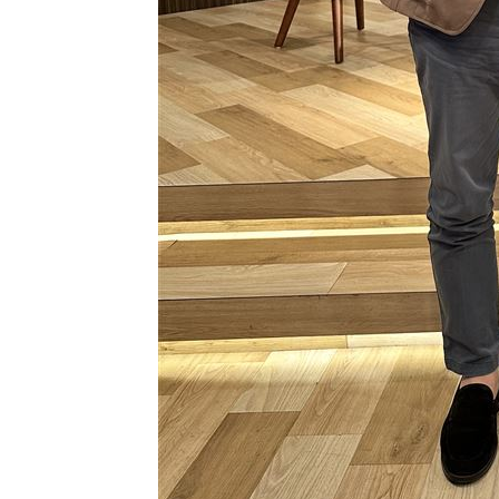
8國球員齊聚高雄 Formosa 7s掀足球
理想混蛋號召粉絲跨海追星吃美食！
18: