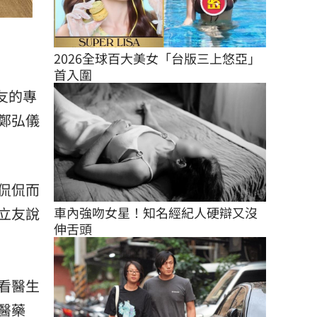
2026全球百大美女「台版三上悠亞」
首入圍
友的專
鄭弘儀
侃侃而
立友說
車內強吻女星！知名經紀人硬辯又沒
伸舌頭
看醫生
醫藥