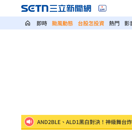
即時
颱風動態
台股怎投資
熱門
影
我駐日內瓦處長遭爆惡行 外交部啟動
SBS歌謠大戰驚見放送事故！3主持人齊
清大校長續任秒出國選校長！高為元道
首次影像被打臉 伊朗新最高領袖傳病
影片曝光！台中囂張男揮刀還尿在警身
AND2BLE、ALD1黑白對決！神級舞台