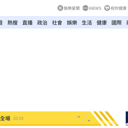
娛樂星聞
iNEWS
祝你健康
音
熱搜
直播
政治
社會
娛樂
生活
健康
國際
調查
20:35
卡住
20:30
歉了
20:30
危
20:30
上
20:24
炸全場
20:19