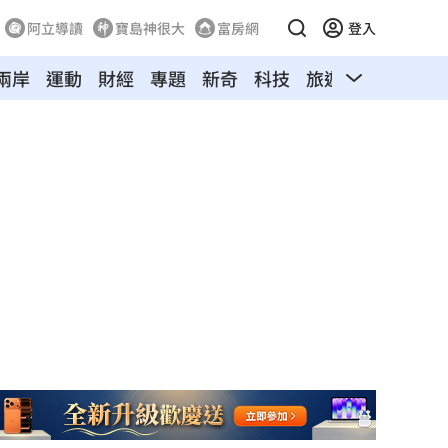
阿立導讀
寶島神很大
富房網
登入
兩岸
運動
財經
專題
新奇
科技
旅遊
汽車
寵物