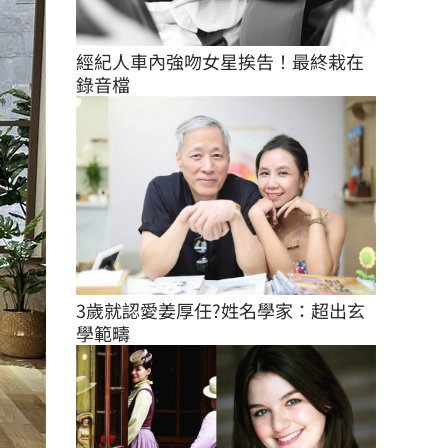
經紀人車內強吻女星挨告！最終栽在
錄音檔
3歲就認愛姜厚任?姓名學家：超出玄
學範疇