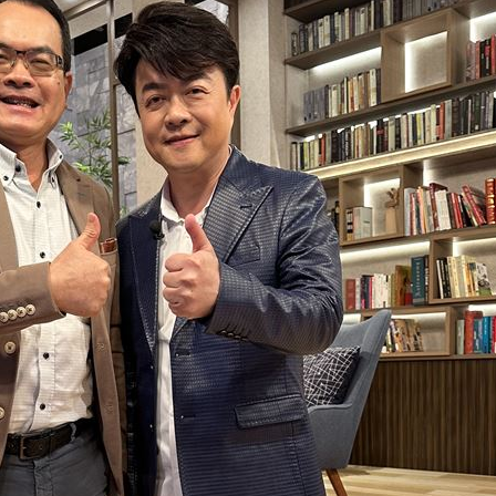
難
19:47
曝
19:42
超好
19:33
面目
19:33
成形
12:00
」氣
12:00
場！
10:30