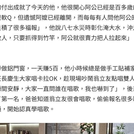
的付出成就了今天的他，他很開心阿公已經是百多歲
很軟Q，但遺憾阿嬤已經離開，而每每有人問他阿公
良積了很多福報」，他說八七水災時彰化淹大水，沖
救人，只要抓得到竹竿，阿公就很賣力把人拉起來」
學做鋁門窗，一天賺5百，他小時候總是做手工貼補
長慶生大家唱卡拉OK，趁現場吵鬧翁立友點唱雙
瞬間安靜，大家一直問誰在唱歌，我也嚇到了」，後
了第一名，爸爸知道翁立友很會唱歌，偷偷報名很多
通，開始認真學唱歌。