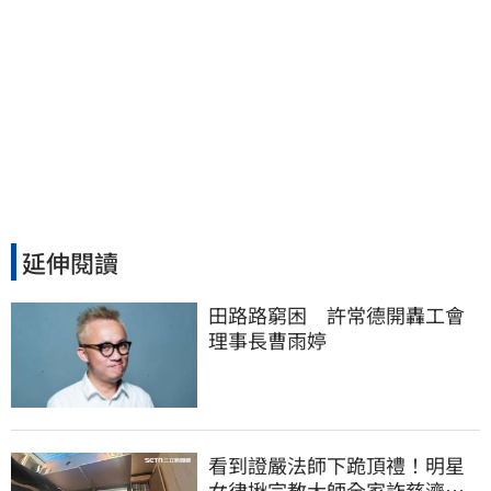
延伸閱讀
田路路窮困　許常德開轟工會
理事長曹雨婷
看到證嚴法師下跪頂禮！明星
女律揪宗教大師全家詐慈濟…