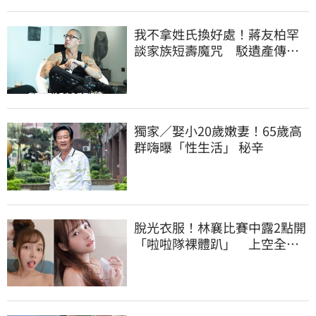
我不拿姓氏換好處！蔣友柏罕
談家族短壽魔咒 駁遺產傳
聞：找到我捐一半
獨家／娶小20歲嫩妻！65歲高
群嗨曝「性生活」 秘辛
脫光衣服！林襄比賽中露2點開
「啦啦隊裸體趴」 上空全裸
被看光光