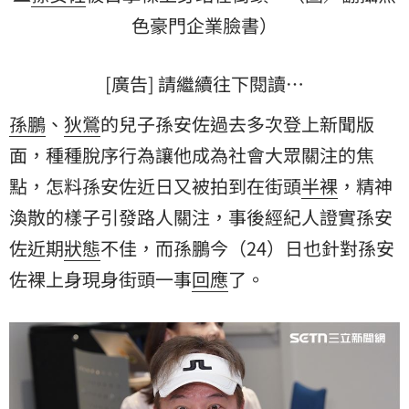
色豪門企業臉書）
[廣告] 請繼續往下閱讀…
孫鵬
、
狄鶯
的兒子孫安佐過去多次登上新聞版
面，種種脫序行為讓他成為社會大眾關注的焦
點，怎料孫安佐近日又被拍到在街頭
半裸
，精神
渙散的樣子引發路人關注，事後經紀人證實孫安
佐近期
狀態
不佳，而孫鵬今（24）日也針對孫安
佐裸上身現身街頭一事
回應
了。