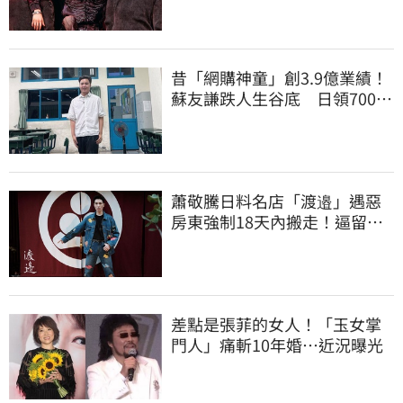
昔「網購神童」創3.9億業績！
蘇友謙跌人生谷底 日領700元
零用錢重出發
蕭敬騰日料名店「渡邉」遇惡
房東強制18天內搬走！逼留裝
潢：好聚好散
差點是張菲的女人！「玉女掌
門人」痛斬10年婚…近況曝光