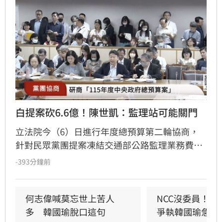
白提案砍6.6億！陳世凱：監理站可能關門
立法院今（6）日進行年度總預算第二輪協商，
針對民眾黨團提案凍結交通部公路監理業務費
40%並減列6.6億元，交通部長陳世凱示警，恐衝
-393分鐘前
擊全台37個監理站運作，甚至面臨關門風險，建
議改為減列500萬元，但民眾黨團總召陳清龍堅
持原案。立法院長韓國瑜最終裁示全案保留，並
何志偉喊莫忘世上苦人
NCC沒委員！白
要民眾黨團與交通部溝通。
多　韓國瑜脫口這句
爭執韓國瑜急勸