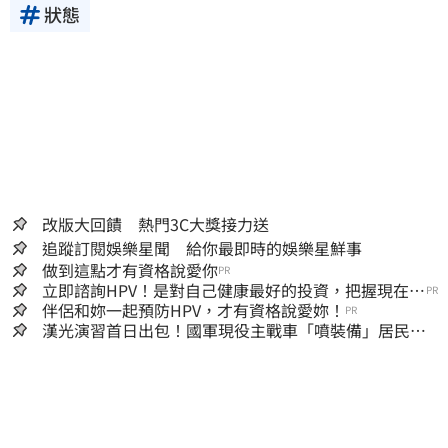
狀態
改版大回饋 熱門3C大獎接力送
追蹤訂閱娛樂星聞 給你最即時的娛樂星鮮事
做到這點才有資格說愛你
PR
立即諮詢HPV！是對自己健康最好的投資，把握現在不
PR
嫌晚！
伴侶和妳一起預防HPV，才有資格說愛妳！
PR
漢光演習首日出包！國軍現役主戰車「噴裝備」居民撿
到零件…軍方說話了