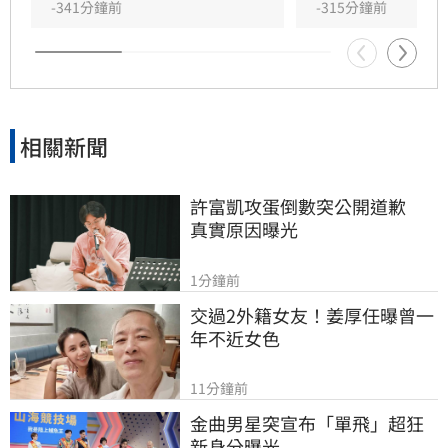
-341分鐘前
-315分鐘前
相關新聞
許富凱攻蛋倒數突公開道歉　
真實原因曝光
1分鐘前
交過2外籍女友！姜厚任曝曾一
年不近女色
11分鐘前
金曲男星突宣布「單飛」超狂
新身分曝光