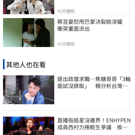
43分鐘前
蔡亘晏怒甩巴掌決裂姚淳耀　
衝突畫面流出
43分鐘前
其他人也在看
退出政壇求職…焦糖哥哥「3輪
面試沒錄取」 親分析台灣職
場現況這樣說
直播指追星沒邊界！ENHYPEN
成員西村力捲輕生爭議 挨
批：獨厚國外粉絲