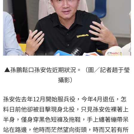
▲孫鵬鬆口孫安佐近期狀況。（圖／記者趙于瑩
攝影）
孫安佐去年12月開始服兵役，今年4月退伍，怎
料日前他卻被目擊現身北投，只見孫安佐裸著上
半身，僅身穿黑色短褲及拖鞋，手上纏著繃帶呆
站在路邊，他時而茫然望向街頭，時而又若有所