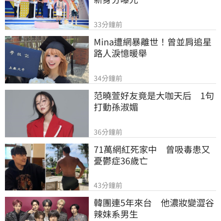
33分鐘前
Mina遭網暴離世！曾並肩追星
路人淚憶暖舉
34分鐘前
范曉萱好友竟是大咖天后　1句
打動孫淑媚
36分鐘前
71萬網紅死家中　曾吸毒患又
憂鬱症36歲亡
43分鐘前
韓團連5年來台　他濃妝變澀谷
辣妹系男生