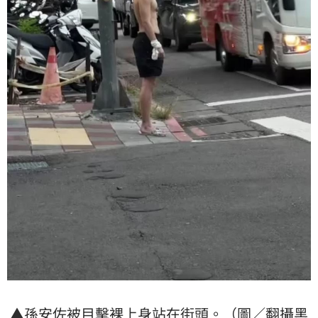
▲
孫安佐
被目擊裸上身站在街頭。（圖／翻攝黑