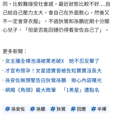
同，比較難接受社會感，最近狀態比較不好....自
己給自己壓力太大，會自己在外面散心，然後又
不一定會穿衣服」，不過狄鶯和孫鵬近期十分關
心兒子，「但是否能回穩仍得看安佐自己了」。
更多新聞：
女主播全裸泡湯被罵老破X 她不忍反擊了
才宣布懷孕！女星證實曾被告知寶寶沒長大
孫安佐無預警告白狄鶯孫鵬 揪心內容曝光
網揭《角頭》最大敗筆 「1男星」遭點名
孫安佐
孫鵬
狄鶯
回應
半裸