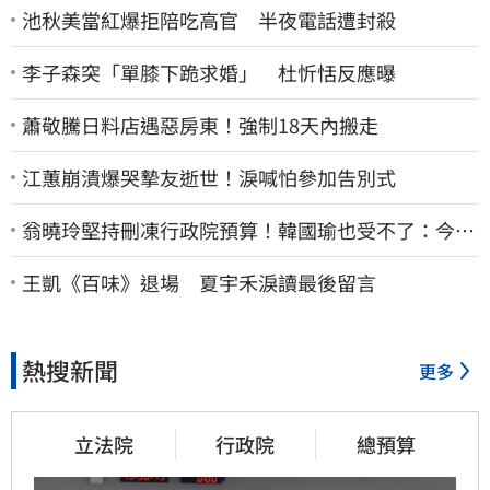
池秋美當紅爆拒陪吃高官 半夜電話遭封殺
李子森突「單膝下跪求婚」 杜忻恬反應曝
蕭敬騰日料店遇惡房東！強制18天內搬走
江蕙崩潰爆哭摯友逝世！淚喊怕參加告別式
翁曉玲堅持刪凍行政院預算！韓國瑜也受不了：今年
剩4個月你思考一下
王凱《百味》退場 夏宇禾淚讀最後留言
熱搜新聞
更多
立法院
行政院
總預算