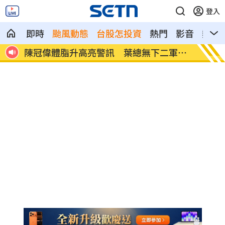
登入
即時
颱風動態
台股怎投資
熱門
影音
熱搜
軍打
梅西梅開二度 登北美聯賽盃歷史進球王
挖童骨
煞