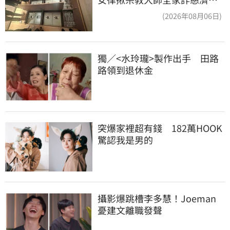
全家爽睡黃金堆
(2026年08月06日)
獨／<水玲瓏>製作出手　田路
路領到退休金
突爆家裡超有錢　182萬HOOK
驚認我是男的
攝影爆跳槽李多慧！Joeman
憂建文離職發聲