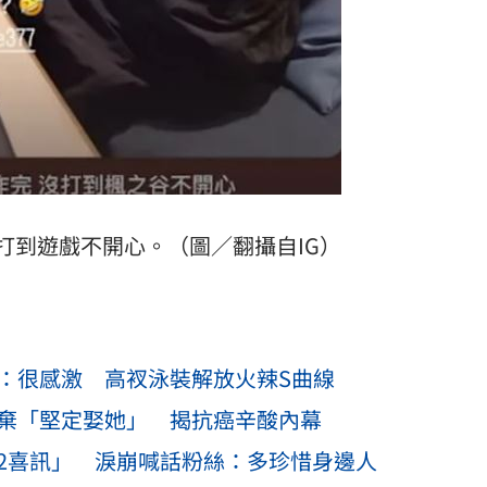
打到遊戲不開心。（圖／翻攝自IG）
認：很感激 高衩泳裝解放火辣S曲線
不棄「堅定娶她」 揭抗癌辛酸內幕
「2喜訊」 淚崩喊話粉絲：多珍惜身邊人