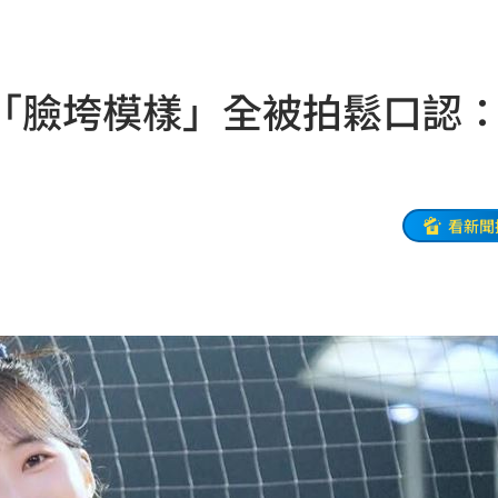
准辭
18:52
爐
18:45
「臉垮模樣」全被拍鬆口認
解
18:45
捲走
18:39
懂
18:39
看新聞
噸
18:34
33
很好
18:22
歲
18:22
8倍
18:16