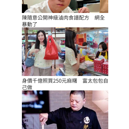
陳隨意公開神級滷肉食譜配方　網全
暴動了
身價千億照買250元麻糬　富太包包自
己做