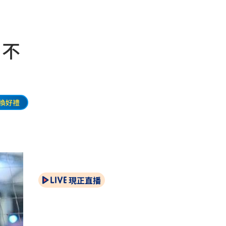
：不
換好禮
現正直播