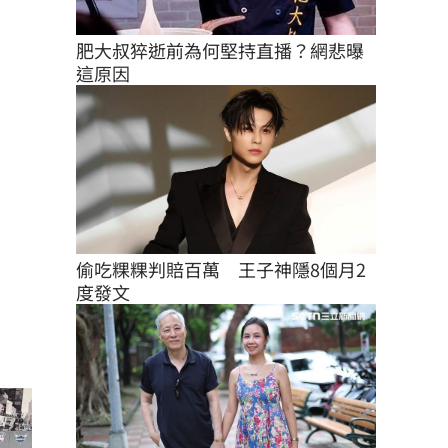
肥大叔猝逝前為何堅持直播？網悲曝
這原因
偷吃粿粿判賠百萬　王子神隱8個月2
度發文