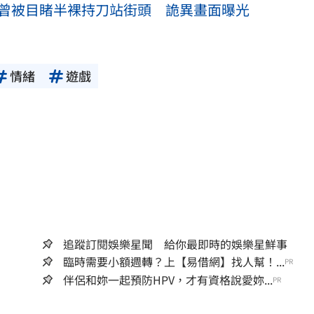
！曾被目睹半裸持刀站街頭 詭異畫面曝光
情緒
遊戲
追蹤訂閱娛樂星聞 給你最即時的娛樂星鮮事
臨時需要小額週轉？上【易借網】找人幫！...
PR
伴侶和妳一起預防HPV，才有資格說愛妳...
PR