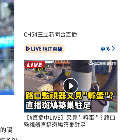
CH54三立新聞台直播
現正直播
更多
【#直播中LIVE】又見＂孵蛋＂? 路口
監視器直播斑鳩築巢駐足
的陽