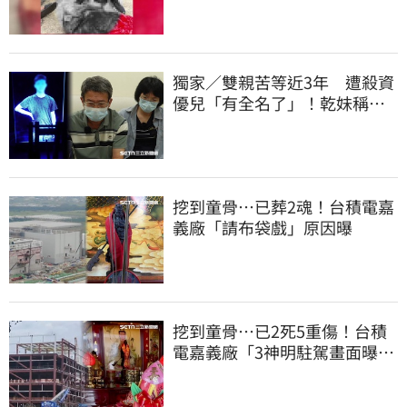
獨家／雙親苦等近3年 遭殺資
優兒「有全名了」！乾妹稱賠
償恐毀她未來
挖到童骨…已葬2魂！台積電嘉
義廠「請布袋戲」原因曝
挖到童骨…已2死5重傷！台積
電嘉義廠「3神明駐駕畫面曝
光」