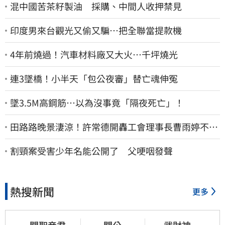
混中國苦茶籽製油 採購、中間人收押禁見
印度男來台觀光又偷又騙…把全聯當提款機
4年前燒過！汽車材料廠又大火…千坪燒光
連3墜橋！小半天「包公夜審」替亡魂伸冤
墜3.5M高鋼筋…以為沒事竟「隔夜死亡」！
田路路晚景淒涼！許常德開轟工會理事長曹雨婷不忍
了：別只包紅包慰問
割頸案受害少年名能公開了 父哽咽發聲
熱搜新聞
更多