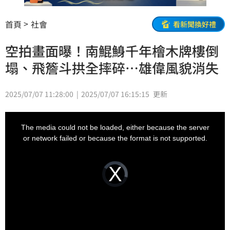
首頁
社會
看新聞換好禮
空拍畫面曝！南鯤鯓千年檜木牌樓倒
塌、飛簷斗拱全摔碎…雄偉風貌消失
2025/07/07 11:28:00
2025/07/07 16:15:15
更新
This
is
a
The media could not be loaded, either because the server
modal
window.
or network failed or because the format is not supported.
Video
Player
is
loading.