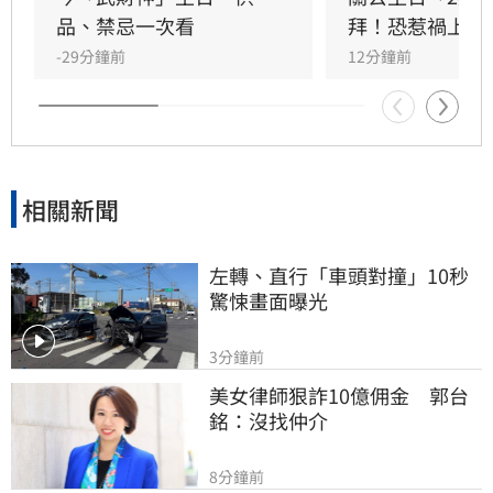
調，無論生肖為何，只要虔誠備妥供品祭祀，皆
品、禁忌一次看
拜！恐惹禍上身
能祈求聖帝祖庇佑，迎來事業順遂與財源廣進的
-29分鐘前
12分鐘前
好運勢，建議民眾把握良機，為下半年佈局求
財。
相關新聞
左轉、直行「車頭對撞」10秒
驚悚畫面曝光
3分鐘前
美女律師狠詐10億佣金　郭台
銘：沒找仲介
8分鐘前