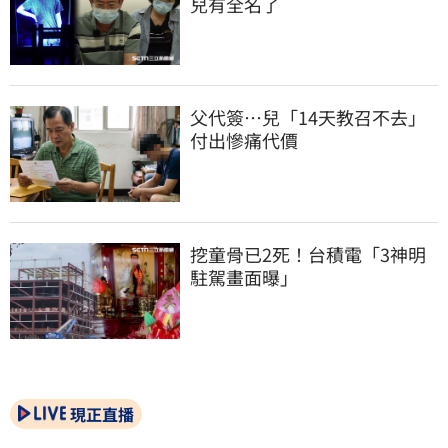
兒有全名了
父代簽…兒「14天教召不去」
付出慘痛代價
挖童骨已2死！台積電「3神明
駐駕畫面曝」
現正直播