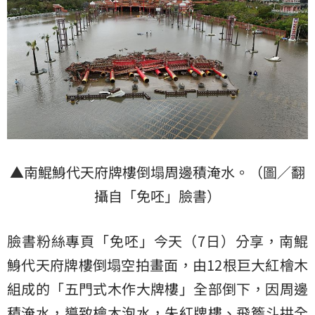
▲南鯤鯓代天府牌樓倒塌周邊積淹水。（圖／翻
攝自「免呸」臉書）
臉書粉絲專頁「免呸」今天（7日）分享，南鯤
鯓代天府牌樓倒塌空拍畫面，由12根巨大紅檜木
組成的「五門式木作大牌樓」全部倒下，因周邊
積淹水，導致檜木泡水，朱紅牌樓、飛簷斗拱全