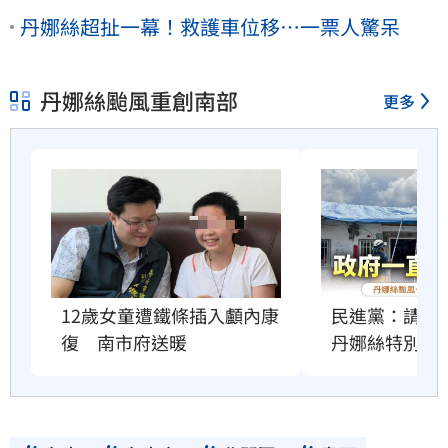
丹娜絲超扯一幕！救護車位移…一票人驚呆
丹娜絲颱風重創南部
更多
12歲女童遭鐵條插入顱內康
民進黨：請在
復　南市府送暖
丹娜絲特別預