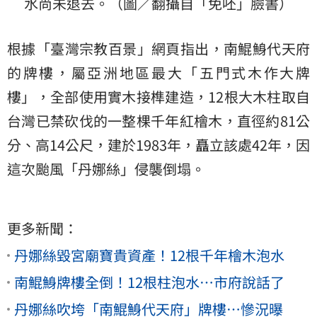
水尚未退去。（圖／翻攝自「免呸」臉書）
根據「臺灣宗教百景」網頁指出，南鯤鯓代天府
的牌樓，屬亞洲地區最大「五門式木作大牌
樓」，全部使用實木接榫建造，12根大木柱取自
台灣已禁砍伐的一整棵千年紅檜木，直徑約81公
分、高14公尺，建於1983年，矗立該處42年，因
這次颱風「丹娜絲」侵襲倒塌。
更多新聞：
丹娜絲毀宮廟寶貴資產！12根千年檜木泡水
南鯤鯓牌樓全倒！12根柱泡水…市府說話了
丹娜絲吹垮「南鯤鯓代天府」牌樓…慘況曝