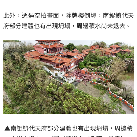
此外，透過空拍畫面，除牌樓倒塌，南鯤鯓代天
府部分建體也有出現坍塌，周邊積水尚未退去。
▲南鯤鯓代天府部分建體也有出現坍塌，周邊積