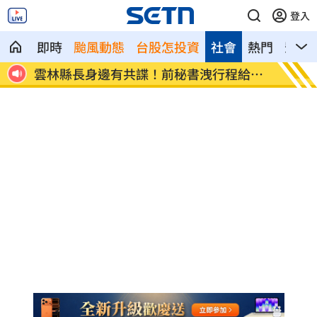
登入
即時
颱風動態
台股怎投資
社會
熱門
影音
給中
知名男星下班路寵粉遭檢舉 慘被公安約
永慶涉
談