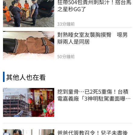
狂帶504包貴州刺梨汁！搭台馬
之星秒GG了
33分鐘前
對熟睡女室友襲胸摸臀　噁男
辯兩人是同居
50分鐘前
其他人也在看
挖到童骨…已2死5重傷！台積
電嘉義廠「3神明駐駕畫面曝
光」
爸爸代簽教召令！兒子未盡後