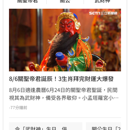
關聖帝君
關公
武財神
8/6關聖帝君誕辰！3生肖拜完財運大爆發
8月6日適逢農曆6月24日的關聖帝君聖誕，民間
視其為武財神，備受各界敬仰。小孟塔羅宮小立
指出，關聖帝君誕辰當日誠心祭拜，有望獲得神
-77分鐘前
明加持。其中屬馬、虎、狗的民眾財運最旺，生
肖馬事業順遂帶動正財；生肖虎投資精準累積資
產；生肖狗偏財運強，有望獲意外之財。專家強
今「武財神」生日　供
關公生日「2類