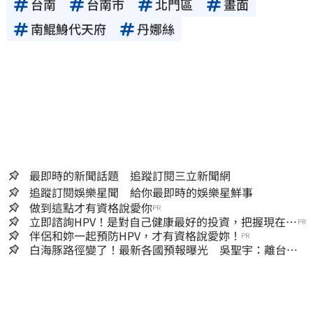
台南
台南市
北門區
畫面
南鯤鯓代天府
丹娜絲
最即時的新聞話題 追蹤訂閱三立新聞網
追蹤訂閱娛樂星聞 給你最即時的娛樂星鮮事
做到這點才有資格說愛你
PR
立即諮詢HPV！是對自己健康最好的投資，把握現在不
PR
嫌晚！
伴侶和妳一起預防HPV，才有資格說愛妳！
PR
白海豚路徑變了！最新各國預報曝光 吳聖宇：離台灣
又更近一點