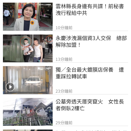
雲林縣長身邊有共諜！前秘書
洩行程給中共
10分鐘前
永慶涉洩漏個資3人交保　總部
解除加盟！
13分鐘前
獨／全台最大鍍膜店保養　遭
重踩拉轉試車
23分鐘前
公墓旁透天厝突竄火　女性長
者倒臥2樓亡
29分鐘前