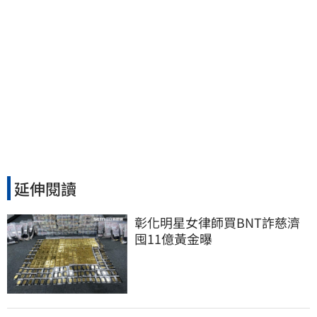
延伸閱讀
彰化明星女律師買BNT詐慈濟 
囤11億黃金曝