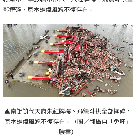
部摔碎，原本雄偉風貌不復存在。
▲南鯤鯓代天府朱紅牌樓、飛簷斗拱全部摔碎，
原本雄偉風貌不復存在。（圖／翻攝自「免呸」
臉書）