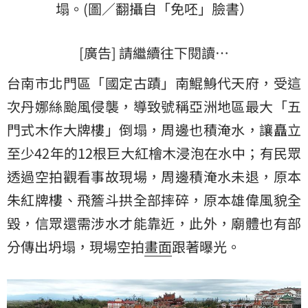
塌。(圖／翻攝自「免呸」臉書）
[廣告] 請繼續往下閱讀…
台南市北門區「國定古蹟」南鯤鯓代天府，受這
次丹娜絲颱風侵襲，導致號稱亞洲地區最大「五
門式木作大牌樓」倒塌，周邊也積淹水，讓矗立
至少42年的12根巨大紅檜木浸泡在水中；有民眾
透過空拍觀看事故現場，周邊積淹水未退，原本
朱紅牌樓、飛簷斗拱全部摔碎，原本雄偉風貌全
毀，信眾還需涉水才能靠近，此外，廟體也有部
分傳出坍塌，現場空拍
畫面
跟著曝光。