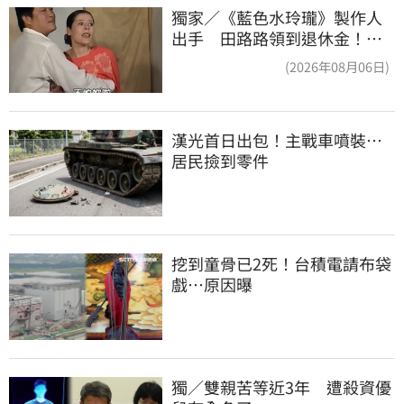
獨家／《藍色水玲瓏》製作人
出手 田路路領到退休金！隱
忍6年吐內幕
(2026年08月06日)
漢光首日出包！主戰車噴裝…
居民撿到零件
挖到童骨已2死！台積電請布袋
戲…原因曝
獨／雙親苦等近3年　遭殺資優