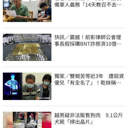
備軍人義務「14天教召不去」
換3個月刑期
快訊／震撼！前彰律師公會理
事長假採購BNT詐慈濟10億、
洗錢囤232kg黃金
獨家／雙親苦等近3年 遭殺資
優兒「有全名了」！乾妹稱賠
償恐毀她未來
越男疑非法販售狗肉 9.1公斤
犬屍「掃出晶片」