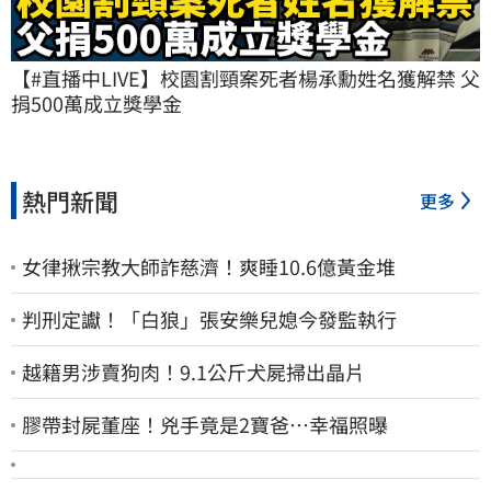
【#直播中LIVE】校園割頸案死者楊承勳姓名獲解禁 父
捐500萬成立獎學金
熱門新聞
更多
女律揪宗教大師詐慈濟！爽睡10.6億黃金堆
判刑定讞！「白狼」張安樂兒媳今發監執行
越籍男涉賣狗肉！9.1公斤犬屍掃出晶片
膠帶封屍董座！兇手竟是2寶爸…幸福照曝