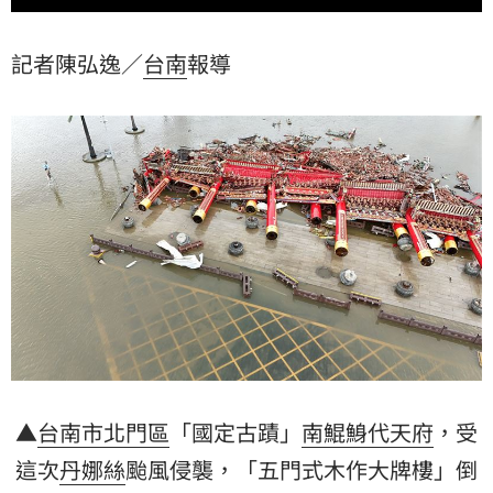
記者陳弘逸／
台南
報導
▲
台南市
北門區
「國定古蹟」
南鯤鯓代天府
，受
這次
丹娜絲
颱風侵襲，「五門式木作大牌樓」倒