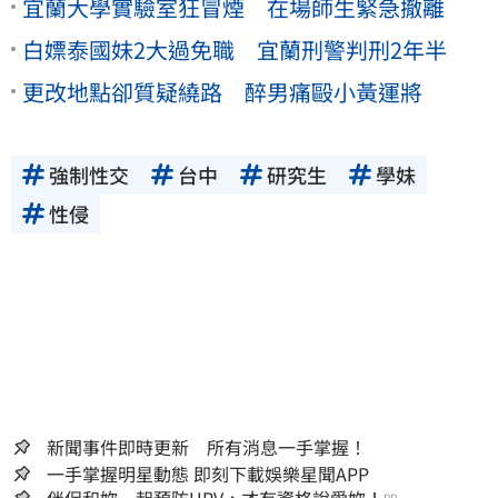
宜蘭大學實驗室狂冒煙 在場師生緊急撤離
白嫖泰國妹2大過免職 宜蘭刑警判刑2年半
更改地點卻質疑繞路 醉男痛毆小黃運將
強制性交
台中
研究生
學妹
性侵
新聞事件即時更新 所有消息一手掌握！
一手掌握明星動態 即刻下載娛樂星聞APP
伴侶和妳一起預防HPV，才有資格說愛妳！
PR