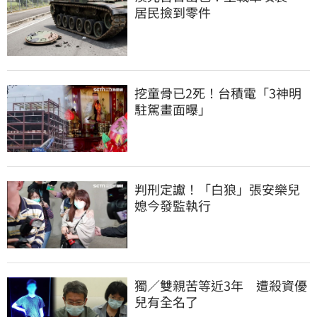
居民撿到零件
挖童骨已2死！台積電「3神明
駐駕畫面曝」
判刑定讞！「白狼」張安樂兒
媳今發監執行
獨／雙親苦等近3年　遭殺資優
兒有全名了