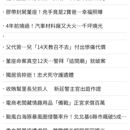
膠帶封屍董座！兇手竟是2寶爸…幸福照曝
4年前燒過！汽車材料廠又大火…千坪燒光
父代簽…兒「14天教召不去」付出慘痛代價
董座命案真空12天…警拜「這間廟」就破案
獨居翁猝逝！忠犬死守護遺體
收賄幫里長兒抓人 新莊警主官出庭作證
電商老闆藏情趣用品「備戰」正宮求償百萬
颱風白海豚暴風圈侵襲率升！北北基6縣市飆破5成
1縣市「最高達67%」