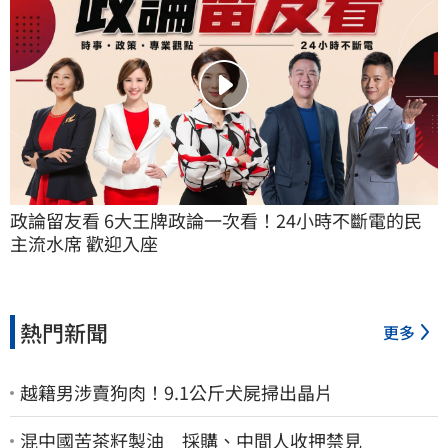
政論留友看 6大王牌政論一次看！24小時不斷電的民
主流水席 歡迎入座
熱門新聞
更多
越籍男涉賣狗肉！9.1公斤犬屍掃出晶片
混中國苦茶籽製油 採購、中間人收押禁見