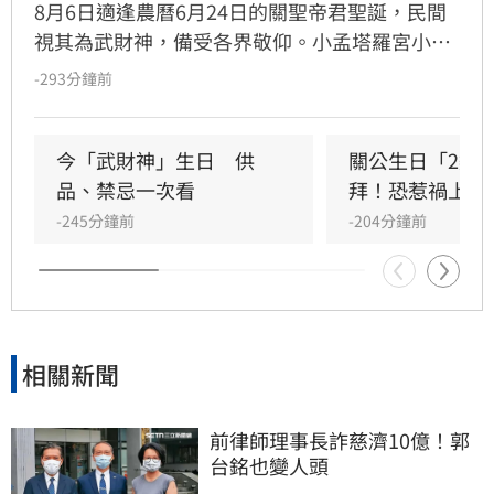
8月6日適逢農曆6月24日的關聖帝君聖誕，民間
視其為武財神，備受各界敬仰。小孟塔羅宮小立
指出，關聖帝君誕辰當日誠心祭拜，有望獲得神
-293分鐘前
明加持。其中屬馬、虎、狗的民眾財運最旺，生
肖馬事業順遂帶動正財；生肖虎投資精準累積資
產；生肖狗偏財運強，有望獲意外之財。專家強
今「武財神」生日　供
關公生日「2類
調，無論生肖為何，只要虔誠備妥供品祭祀，皆
品、禁忌一次看
拜！恐惹禍上身
能祈求聖帝祖庇佑，迎來事業順遂與財源廣進的
-245分鐘前
-204分鐘前
好運勢，建議民眾把握良機，為下半年佈局求
財。
相關新聞
前律師理事長詐慈濟10億！郭
台銘也變人頭