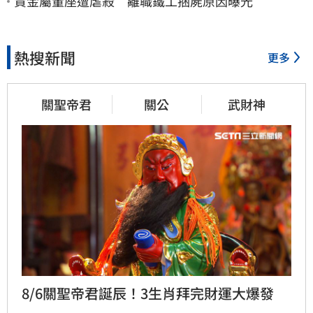
貴金屬董座遭虐殺 離職鐵工捆屍原因曝光
熱搜新聞
更多
關聖帝君
關公
武財神
8/6關聖帝君誕辰！3生肖拜完財運大爆發