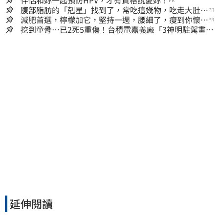
腹部脂肪的「剋星」找到了，常吃這幾物，吃走大肚
PR
囊，瘦出小蠻腰
減肥首選，檸檬加它，堅持一週，腰細了，瘦到你懷疑
PR
人生
挖到童骨…已2死5重傷！台積電嘉義廠「3神明駐駕畫面
曝光」
延伸閱讀