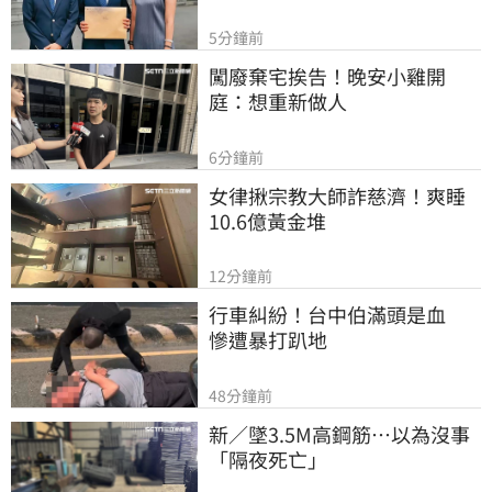
5分鐘前
闖廢棄宅挨告！晚安小雞開
庭：想重新做人
6分鐘前
女律揪宗教大師詐慈濟！爽睡
10.6億黃金堆
12分鐘前
行車糾紛！台中伯滿頭是血　
慘遭暴打趴地
48分鐘前
新／墜3.5M高鋼筋…以為沒事
「隔夜死亡」