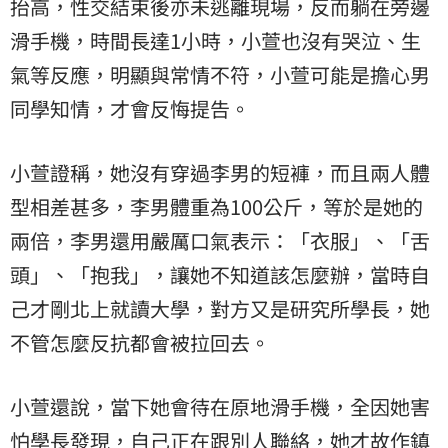
抬高，性交結束後亦未逃離現場，反而躺在旁邊
滑手機，時間長達1小時，小萱也沒有哭泣、生
氣等反應，明顯與常情不符，小萱可能是擔心男
同學知情，才會反悔提告。
小萱證稱，她沒有穿過李男的短褲，而且兩人體
型相差甚多，李男體重為100公斤，等於是她的
兩倍，李男還用嚴厲口氣表示：「衣服」、「舌
頭」、「抱我」，讓她不知道該怎麼辦，當時自
己才剛北上就讀大學，對方又是研究所學長，她
不管怎麼反抗都會被拉回去。
小萱還說，當下她會待在原地滑手機，全因她害
怕學長發現，自己正在跟別人聯絡，她才故作鎮