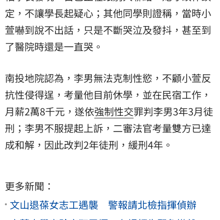
定，不讓學長起疑心；其他同學則證稱，當時小
萱嚇到說不出話，只是不斷哭泣及發抖，甚至到
了醫院時還是一直哭。
南投地院認為，李男無法克制性慾，不顧小萱反
抗性侵得逞，考量他目前休學，並在民宿工作，
月薪2萬8千元，遂依
強制性交
罪判李男3年3月徒
刑；李男不服提起上訴，二審法官考量雙方已達
成和解，因此改判2年徒刑，緩刑4年。
更多新聞：
文山退葆女志工遇襲 警報請北檢指揮偵辦