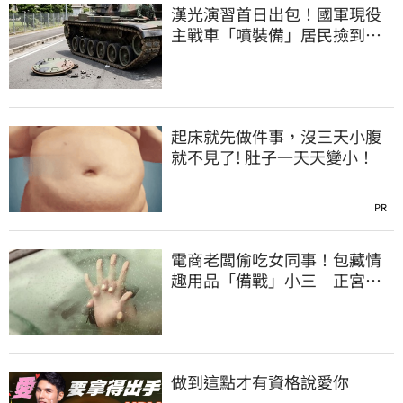
漢光演習首日出包！國軍現役
主戰車「噴裝備」居民撿到零
件…軍方說話了
起床就先做件事，沒三天小腹
就不見了! 肚子一天天變小！
PR
電商老闆偷吃女同事！包藏情
趣用品「備戰」小三 正宮求
償百萬心碎了
做到這點才有資格說愛你