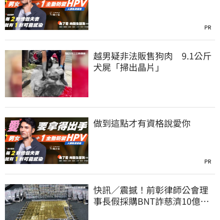
PR
越男疑非法販售狗肉 9.1公斤
犬屍「掃出晶片」
做到這點才有資格說愛你
PR
快訊／震撼！前彰律師公會理
事長假採購BNT詐慈濟10億、
洗錢囤232kg黃金