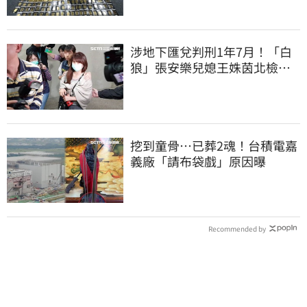
涉地下匯兌判刑1年7月！「白
狼」張安樂兒媳王姝茵北檢報
到、今發監執行
挖到童骨…已葬2魂！台積電嘉
義廠「請布袋戲」原因曝
Recommended by