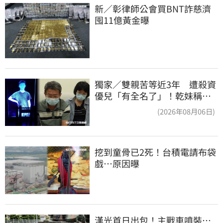
新／彰律師公會買BNT詐慈濟 
囤11億黃金曝
獨家／雙親苦等近3年 遭殺資
優兒「有全名了」！乾妹稱賠
償恐毀她未來
(2026年08月06日)
挖到童骨已2死！台積電請布袋
戲…原因曝
漢光首日出包！主戰車噴裝…