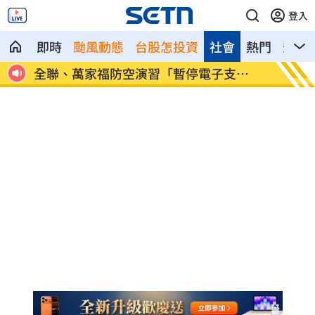
登入
即時
颱風動態
台股怎投資
社會
熱門
影音
為多紅
全聯、萬家福防空演習「暫停電子支
淡出1
付」！