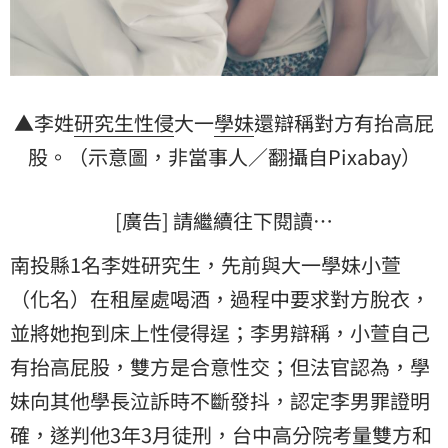
▲李姓
研究生
性侵
大一
學妹
還辯稱對方有抬高屁
股。（示意圖，非當事人／翻攝自Pixabay）
[廣告] 請繼續往下閱讀…
南投縣1名李姓研究生，先前與大一學妹小萱
（化名）在租屋處喝酒，過程中要求對方脫衣，
並將她抱到床上性侵得逞；李男辯稱，小萱自己
有抬高屁股，雙方是合意性交；但法官認為，學
妹向其他學長泣訴時不斷發抖，認定李男罪證明
確，遂判他3年3月徒刑，台中高分院考量雙方和