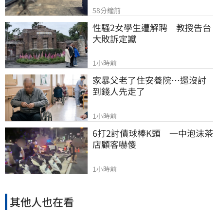
58分鐘前
性騷2女學生遭解聘　教授告台
大敗訴定讞
1小時前
家暴父老了住安養院…還沒討
到錢人先走了
1小時前
6打2討債球棒K頭　一中泡沫茶
店顧客嚇傻
1小時前
其他人也在看