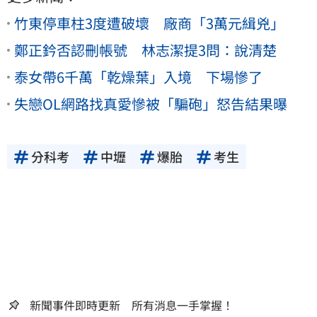
竹東停車柱3度遭破壞 廠商「3萬元緝兇」
鄭正鈐否認刪帳號 林志潔提3問：說清楚
泰女帶6千萬「乾燥葉」入境 下場慘了
失戀OL網路找真愛慘被「騙砲」怒告結果曝
分科考
中壢
爆胎
考生
新聞事件即時更新 所有消息一手掌握！