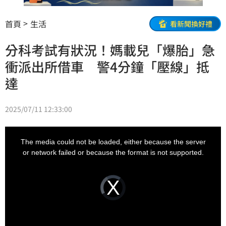
首頁
生活
看新聞換好禮
分科考試有狀況！媽載兒「爆胎」急
衝派出所借車 警4分鐘「壓線」抵
達
2025/07/11 12:33:00
This
is
a
The media could not be loaded, either because the server
modal
window.
or network failed or because the format is not supported.
Video
Player
is
loading.