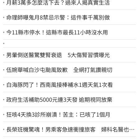
月薪3萬多怎麼活下去？過來人揭真實生活
命理師曝鬼月8禁忌示警：這件事千萬別做
今11縣市停水！這縣市最長11小時沒水用
男暈倒送醫驚雙腎衰退 5大傷腎習慣曝光
伍婉華喊白沙屯颱風致歉 全網打氣讚親切
白海豚閃了！西南風接棒補水1週天氣1次看
政府生活補助5000元連3天發 逾期視同放棄
狂咳4天換3診所崩潰！苦主：已咳了1個月
長榮班機驚魂！男乘客急速衝撞旅客 婦科名醫也掛
彩：全機卡半小時