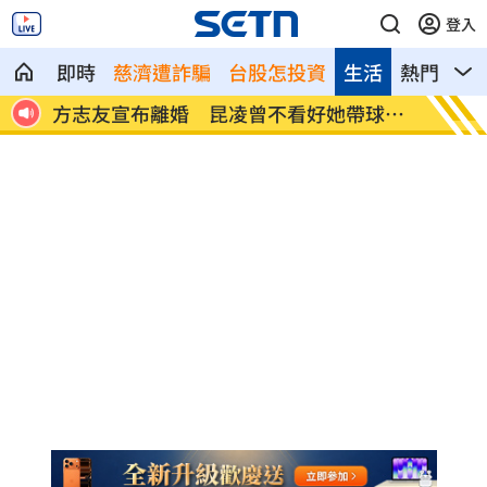
登入
即時
慈濟遭詐騙
台股怎投資
生活
熱門
影
球閃
台積電Sony砸1兆日圓造CIS 生產地選這
公視預
裡