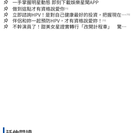
一手掌握明星動態 即刻下載娛樂星聞APP
做到這點才有資格說愛你
PR
立即諮詢HPV！是對自己健康最好的投資，把握現在不
PR
嫌晚！
伴侶和妳一起預防HPV，才有資格說愛妳！
PR
不幹演員了！甜美女星證實轉行「改開計程車」 驚人
收入全說了
延伸閱讀