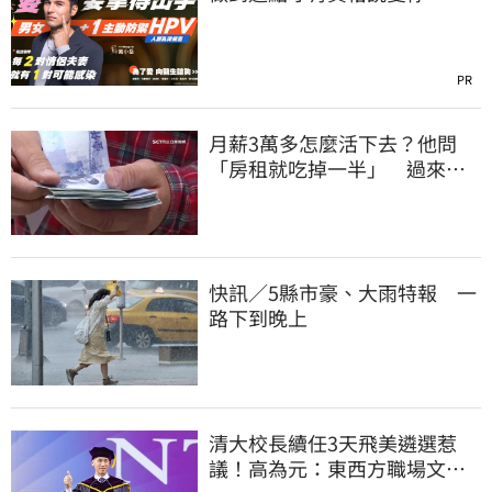
PR
月薪3萬多怎麼活下去？他問
「房租就吃掉一半」 過來人
喊：可以活
快訊／5縣市豪、大雨特報 一
路下到晚上
清大校長續任3天飛美遴選惹
議！高為元：東西方職場文化