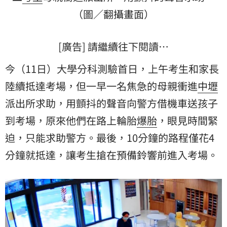
（圖／翻攝畫面）
[廣告] 請繼續往下閱讀…
今（11日）大學分科測驗首日，上午考生和家長
陸續抵達考場，但一早一名焦急的母親衝進
中壢
派出所求助，用顫抖的聲音向警方借機車送孩子
到考場，原來他們在路上輪胎
爆胎
，眼見時間緊
迫，只能求助警方。最後，10分鐘的路程僅花4
分鐘就抵達，讓考生搶在預備鈴響前進入考場。