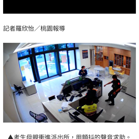
記者羅欣怡／桃園報導
▲
考生
母親衝進派出所，用顫抖的聲音求助。