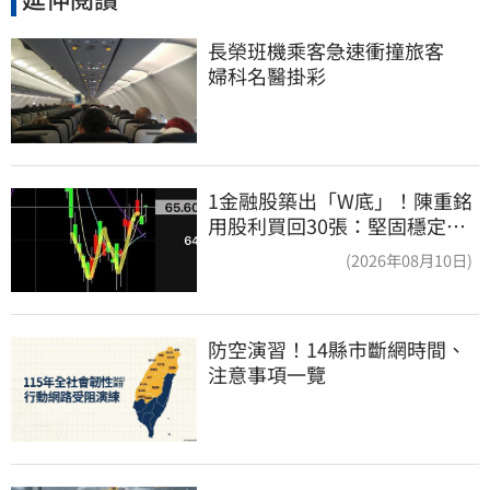
長榮班機乘客急速衝撞旅客　
婦科名醫掛彩
1金融股築出「W底」！陳重銘
用股利買回30張：堅固穩定的
搖錢樹
(2026年08月10日)
防空演習！14縣市斷網時間、
注意事項一覽