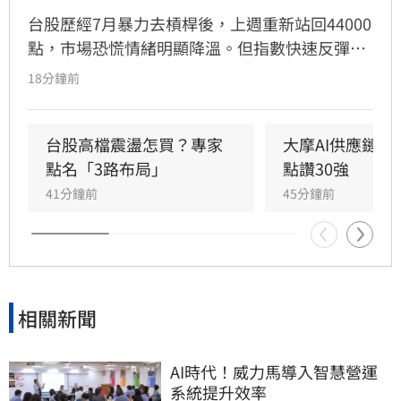
台股歷經7月暴力去槓桿後，上週重新站回44000
點，市場恐慌情緒明顯降溫。但指數快速反彈不
等於整理結束，美國升息壓力、中東戰事及AI投
18分鐘前
資變現疑慮仍在。投信認為，8月台股仍將高檔
震盪，操作上不必急著離場，可利用拉回重新調
整持股，聚焦AI基本面強勁的4大族群。
台股高檔震盪怎買？專家
大摩AI供應鏈圖
點名「3路布局」
點讚30強
41分鐘前
45分鐘前
相關新聞
AI時代！威力馬導入智慧營運
系統提升效率