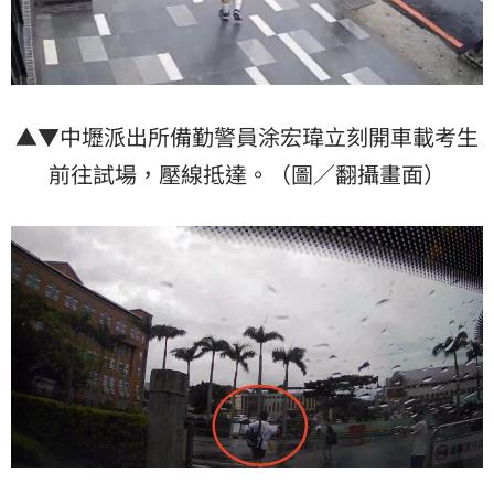
▲▼中壢派出所備勤警員涂宏瑋立刻開車載考生
前往試場，壓線抵達。（圖／翻攝畫面）