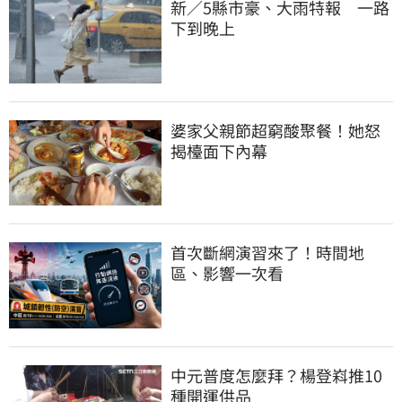
新／5縣市豪、大雨特報　一路
下到晚上
婆家父親節超窮酸聚餐！她怒
揭檯面下內幕
首次斷網演習來了！時間地
區、影響一次看
中元普度怎麼拜？楊登嵙推10
種開運供品