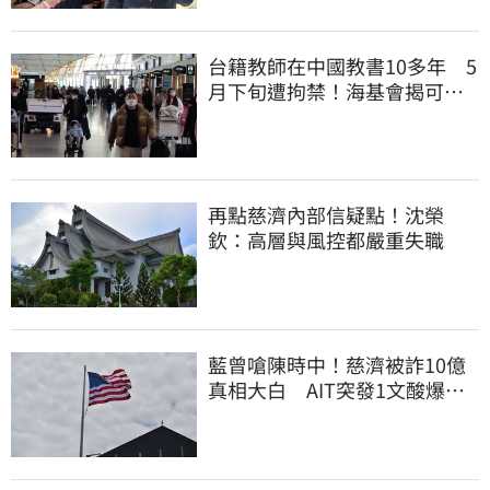
台籍教師在中國教書10多年 5
月下旬遭拘禁！海基會揭可能
原因
再點慈濟內部信疑點！沈榮
欽：高層與風控都嚴重失職
藍曾嗆陳時中！慈濟被詐10億
真相大白 AIT突發1文酸爆…
他笑：真的很會