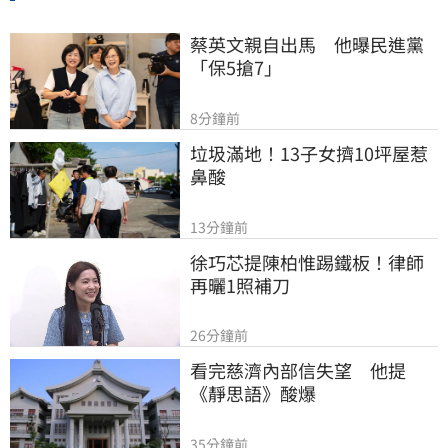
蔡英文親自出馬　他曝民進黨
「保5搶7」
8分鐘前
垃圾滿地！13子女擠10坪屋惹
鼻酸
13分鐘前
徐巧芯提陳柏惟踢鐵板！律師
再曬1照補刀
26分鐘前
看完慈濟內部信失望　他提
《靜思語》酸爆
35分鐘前