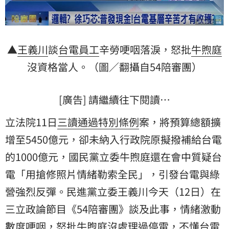
▲
王義川
談
台電員工
辛勞哽咽落淚，怒批
牛煦庭
沒資格當人。（圖／翻攝自54陪審團）
[廣告] 請繼續往下閱讀…
立法院11日
三讀通過
特別條例
案，將預算總額擴
增至5450億元，卻未納入行政院原擬撥補給台電
的1000億元，國民黨立委牛煦庭還在會中質疑台
電「用搶修照片情緒勒索全民」，引發台電與綠
營強烈反彈。民進黨立委王義川今天（12日）在
三立政論節目《54陪審團》談及此事，情緒激動
數度哽咽，怒批牛煦庭沒處理過停電，不懂台電