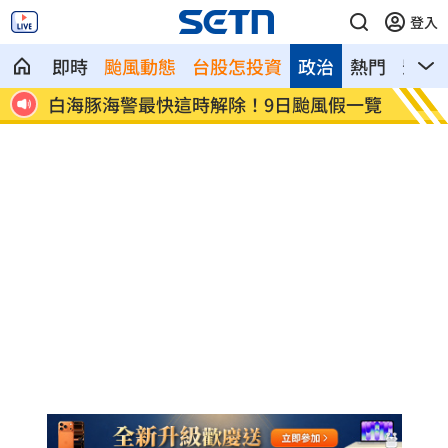
登入
即時
颱風動態
台股怎投資
政治
熱門
影音
白海豚海警最快這時解除！9日颱風假一覽
匯10