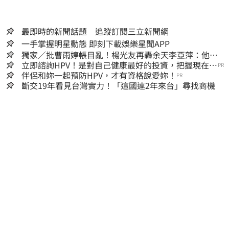
最即時的新聞話題 追蹤訂閱三立新聞網
一手掌握明星動態 即刻下載娛樂星聞APP
獨家／批曹雨婷帳目亂！楊光友再轟余天李亞萍：他們
工會跟演藝圈沒關
立即諮詢HPV！是對自己健康最好的投資，把握現在不
PR
嫌晚！
伴侶和妳一起預防HPV，才有資格說愛妳！
PR
斷交19年看見台灣實力！「這國連2年來台」尋找商機