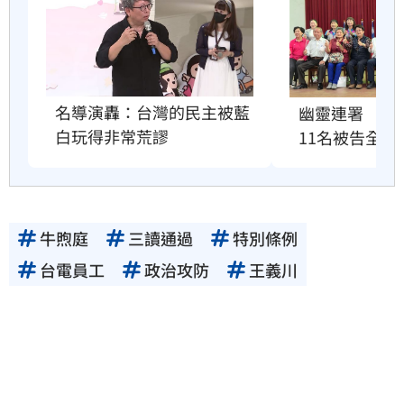
名導演轟：台灣的民主被藍
幽靈連署　國
白玩得非常荒謬
11名被告全緩
牛煦庭
三讀通過
特別條例
台電員工
政治攻防
王義川