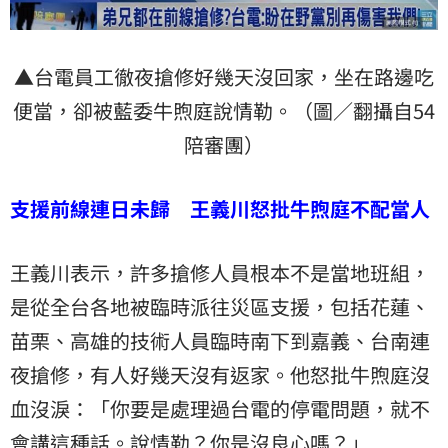
▲台電員工徹夜搶修好幾天沒回家，坐在路邊吃
便當，卻被藍委牛煦庭說情勒。（圖／翻攝自54
陪審團）
支援前線連日未歸 王義川怒批牛煦庭不配當人
王義川表示，許多搶修人員根本不是當地班組，
是從全台各地被臨時派往災區支援，包括花蓮、
苗栗、高雄的技術人員臨時南下到嘉義、台南連
夜搶修，有人好幾天沒有返家。他怒批牛煦庭沒
血沒淚：「你要是處理過台電的停電問題，就不
會講這種話。說情勒？你是沒良心嗎？」