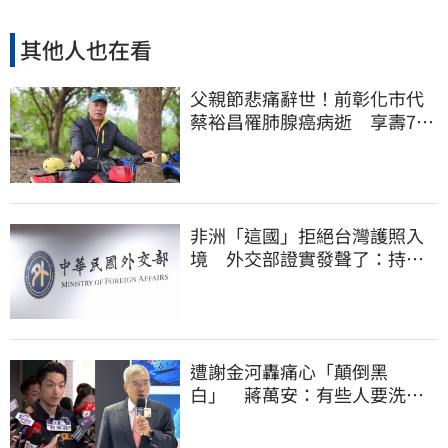
其他人也在看
父親節悲痛辭世！前彰化市代
蔡裕昌罹肺腺癌病逝 享壽71
歲
非洲「這國」拒絕台灣護照入
境 外交部證實發聲了：持續
交涉聯繫
遭謝金河轟痛心「顛倒黑
白」 蔣萬安：有些人要洗人
民記憶，但洗不掉的