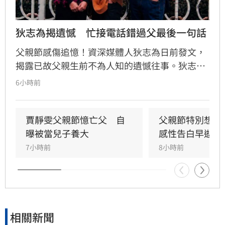
狄志為揭遺憾　忙接電話錯過父最後一句話
父親節感傷追憶！資深媒體人狄志為日前發文，
揭露已故父親生前不為人知的遺憾往事。狄志為
透露，父親一生以海為家，兩人相處時間極少，
6小時前
甚至錯過他的婚禮。直到父親罹患胃癌末期，才
坦承當年曾悄悄現身婚宴現場，因愧對家人只敢
在門外落淚。最讓狄志為心碎的是，當年陪病重
賈靜雯父親節憶亡父　自
父親節特別想他
父親曬太陽時，自己因忙於接工作電話而忽視了
曝被當兒子養大
感性告白早逝父
父親，沒想到那竟是父子最後的相處，父親回房
7小時前
8小時前
後便陷入永眠。這段錯過的對話成為他20年來心
中最深的遺憾，他以此感嘆，有些電話晚點接沒
關係，但錯過的親情與話語，可能再也無法挽
回，呼籲大眾珍惜身邊親人。
相關新聞