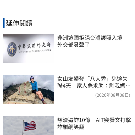
延伸閱讀
非洲這國拒絕台灣護照入境　
外交部發聲了
女山友攀登「八大秀」迷途失
聯4天 家人急求助：剩我媽還
沒找到
(2026年08月08日)
慈濟遭詐10億　AIT突發文打擊
詐騙網笑翻