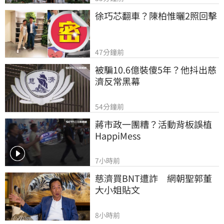
徐巧芯翻車？陳柏惟曬2照回擊
47分鐘前
被騙10.6億裝傻5年？他抖出慈
濟反常黑幕
54分鐘前
蔣市政一團糟？活動背板誤植
HappiMess
7小時前
慈濟買BNT遭詐　網朝聖郭董
大小姐貼文
8小時前