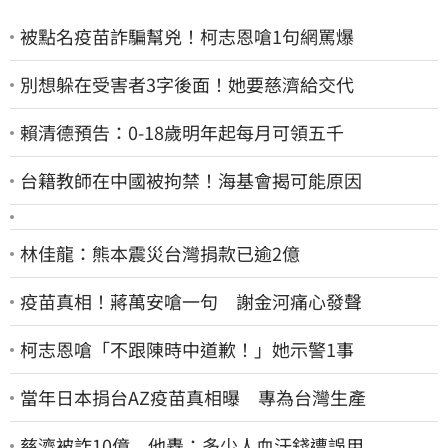
被點名疫苗詐騙幫兇！柯志恩嗆1句網罵爆
別想躲在受害者3字後面！她要慈濟給交代
賴清德預告：0-18歲明年起每月可領五千
台籍教師在中國被拘禁！海基會揭可能原因
林佳龍：熊本震災台灣捐款已逾2億
疫苗真相！蔣萬安嗆一句 謝金河痛心發聲
柯志恩嗆「不跟陳時中道歉！」她示警1事
當年日本捐台AZ疫苗真相曝 專為台灣生產
慈濟被詐10億 他轟：多少人血汗錢遭誤用