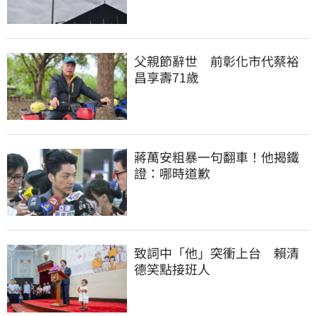
父親節辭世　前彰化市代蔡裕
昌享壽71歲
蔣萬安粗暴一句翻車！他揭鐵
證：哪時道歉
致詞中「他」突衝上台　賴清
德笑點接班人