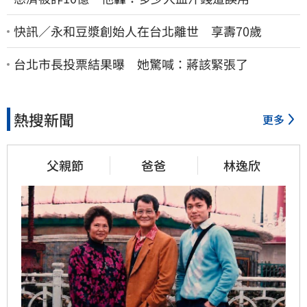
快訊／永和豆漿創始人在台北離世 享壽70歲
台北市長投票結果曝 她驚喊：蔣該緊張了
熱搜新聞
更多
父親節
爸爸
林逸欣