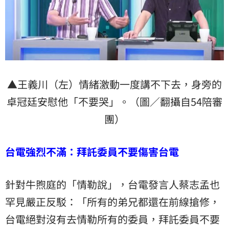
▲王義川（左）情緒激動一度講不下去，身旁的
卓冠廷安慰他「不要哭」。（圖／翻攝自54陪審
團）
台電強烈不滿：拜託委員不要傷害台電
針對牛煦庭的「情勒說」，台電發言人蔡志孟也
罕見嚴正反駁：「所有的弟兄都還在前線搶修，
台電絕對沒有去情勒所有的委員，拜託委員不要