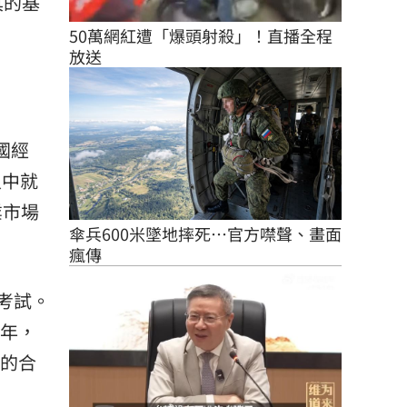
具的基
50萬網紅遭「爆頭射殺」！直播全程
放送
國經
人中就
業市場
傘兵600米墜地摔死…官方噤聲、畫面
瘋傳
」考試。
4年，
項的合