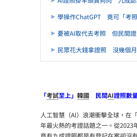
AI證照掛羊頭賣狗肉 九成
三立iNEWS新聞台線上直播
18:00
學操作ChatGPT 竟可「考
「拍片人的多重宇宙」職涯論壇9/12登
憂被AI取代去考照 但民間
8國球員齊聚高雄 Formosa 7s掀足球
理想混蛋號召粉絲跨海追星吃美食！
民眾花大錢拿證照 沒幾個月
18:
「
考試
至上」
韓國
民間
AI
證照數
人工智慧（AI）浪潮衝擊全球，在
年最火熱的考證話題之一。從2023
竟有九成證照都是有登記在案卻沒有