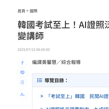
姜厚任71歲生日 女友曝神級朋友圈
11:
首頁
國際
慈濟被詐10億未提告！他質疑：財報怎
韓國考試至上！AI證照泛
慈濟被騙10億！綠要國民黨還陳時中公
變講師
翻出蔣、柯「昔日發言」 她轟：出來
石崇良嗆台中市府公開紀錄 喊0檢出沒意
2025/07/15 06:00:00
新／台中婦過馬路被車撞！下半身輾碎
編譯黃馨慧／綜合報導
獨／曹雨婷爆拿工會錢買豪宅 李亞萍
導覽目錄：
69歲陸小芬曬照 性感不想遮姐真的太
台灣彩券開獎直播中
20:31
「考試至上」韓國 民間AI
LIVE三立+24小時直播
15:27