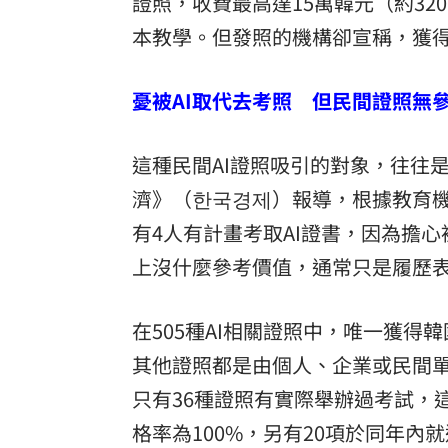
證照，收費最高達15萬韓元（約32
本教學。但發照的機構卻宣稱，獲得
憂被AI取代去考照 但民間證照無
這種民間AI證照吸引的對象，往往
濟》（한국경제）報導，根據教育機
有4人有計畫考取AI證書，因為擔心
上沒什麼參考價值，通常只是履歷
在505種AI相關證照中，唯一獲得
其他證照都是由個人、企業或民間單
只有36種證照有實際舉辦過考試，
格率為100%，另有20項於同年內