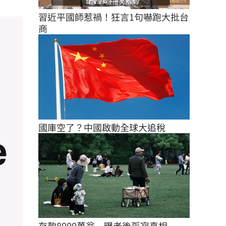
習近平國師惹禍！狂言1句嚇跑大批台
商
國庫空了？中國啟動全球大追稅
存款8000萬翁　曝老後孤寂真相