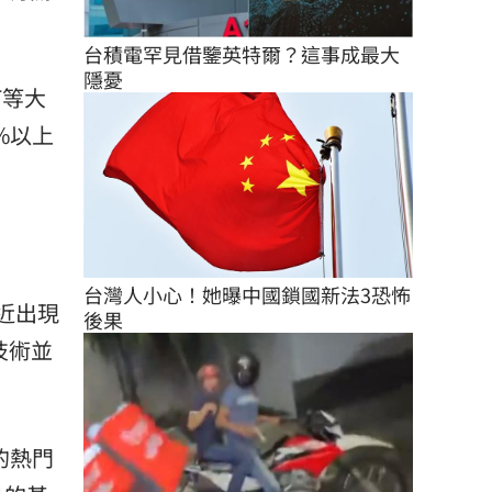
台積電罕見借鑒英特爾？這事成最大
隱憂
T等大
%以上
台灣人小心！她曝中國鎖國新法3恐怖
近出現
後果
技術並
的熱門