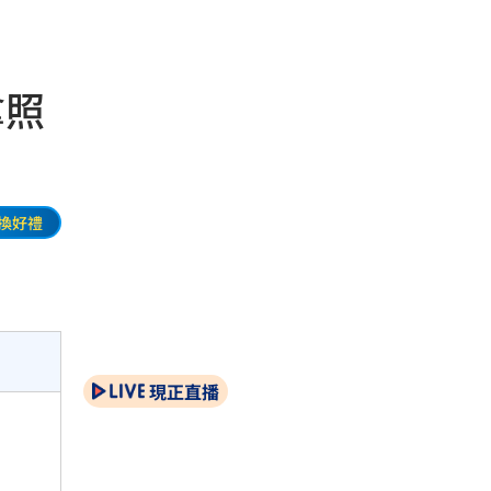
拿照
換好禮
現正直播