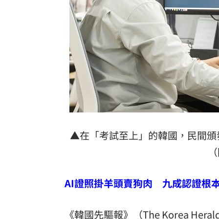
▲在「考試至上」的韓國，民間頒
（
AI證照掛羊頭賣狗肉 九成認證根
《韓國先驅報》（The Korea H