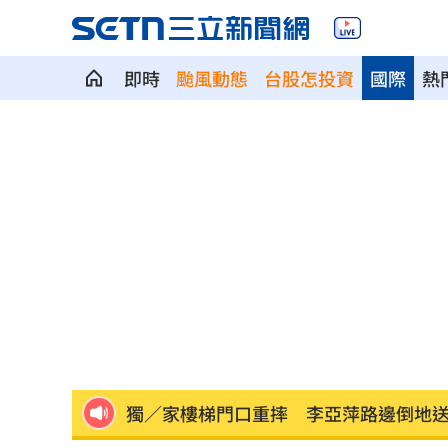
姐夫AKIRA抵台 蹲身陪自拍、簽名超
即時
颱風動態
台股怎投資
國際
熱
吳子嘉斷言傅崐萁下場：早晚被抓進去
假借無塵室走道窄 工程師屢對女同事
昔嗆擋疫苗！慈濟遭詐10億 國民黨拒
妖股連4漲遭八卦鏡收服 被動元件一片
9/7充公！5張千萬發票沒人領 地點一
兆基債務風暴！檢調搜索 前董座帶回
獨／家樓梯門口重摔 李亞萍路邊倒地
台灣上市賣破8百輛！油電休旅80萬有找