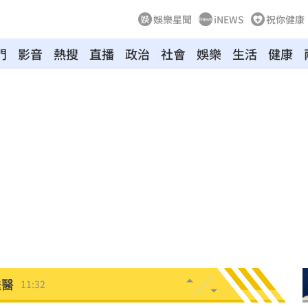
娛樂星聞
iNEWS
祝你健康
寵粉
11:39
門
影音
熱搜
直播
政治
社會
娛樂
生活
健康
關
11:39
襲臀
11:36
道歉
11:36
綠
11:35
次看
11:33
偵訊
11:33
送醫
11:32
11:30