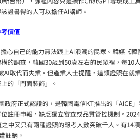
00新台幣），課程內容只是操作ChatGPT等現成工
該證書得的人可以擔任AI講師。
參考價值
是擔心自己的能力無法跟上AI浪潮的民眾。韓媒《韓
構的調查，韓國30歲到50歲左右的民眾裡，每10
被AI取代而失業。但
產業
人士提醒，這類證照在就
表上的「門面裝飾」。
韓國政府正式認證的，是韓國電信KT推出的「AICE
位註冊申報，缺乏獨立審查或品質管控機制。202
這之中又只有兩種證照的報考人數突破千人。有14
就遭註銷。