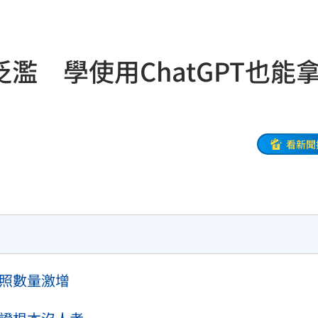
29
麼編
11:28
濫 學使用ChatGPT也能
道
11:26
道歉
11:26
義
11:24
看新聞
慘死
11:17
發聲
11:15
辣！
11:13
證照數量激增