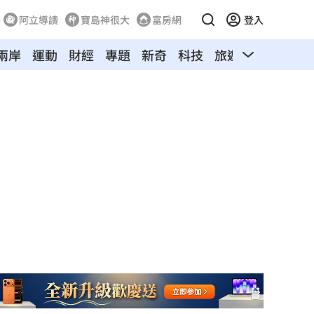
阿立導讀
寶島神很大
富房網
登入
兩岸
運動
財經
專題
新奇
科技
旅遊
汽車
寵物