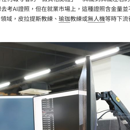
去考AI證照，但在就業市場上，這種證照含金量並
I領域，皮拉提斯教練、
瑜珈
教練或
無人機
等時下流