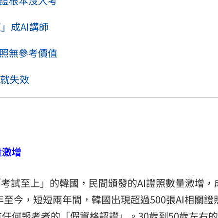
認證根本沒人考
照」成AI講師
場！
10:30
證照無參考價值
熱潮
10:00
就失效
15
量激增
「考試至上」的韓國，民間頒發的AI證照數量激增，
年至今，短短兩年間，韓國出現超過500張AI相關證
任何報考者的「假資格認證」。30歲到50歲左右