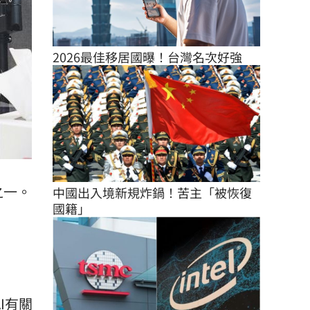
2026最佳移居國曝！台灣名次好強
之一。
中國出入境新規炸鍋！苦主「被恢復
國籍」
I有關