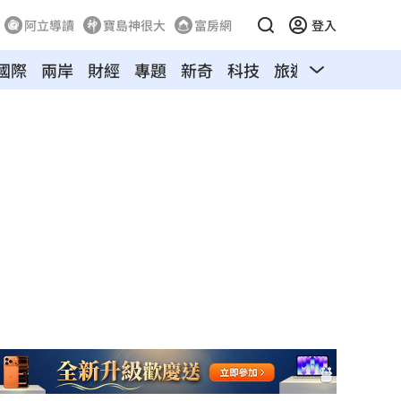
阿立導讀
寶島神很大
富房網
登入
國際
兩岸
財經
專題
新奇
科技
旅遊
汽車
寵物