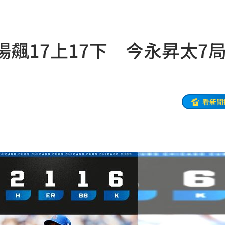
巴掌
20:14
場飆17上17下 今永昇太7
掉
20:08
0:08
烏龍
20:01
看新聞
曝
20:00
教
19:56
巨頭
19:53
了
19:51
眼
19:47