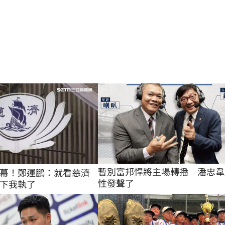
暫別富邦悍將主場轉播　潘忠韋
幕！鄭運鵬：就看慈濟
性發聲了
下我執了