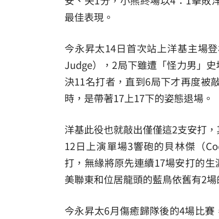
安、失1分，小熊終場以4：1擊敗洋
最佳表現。
8國球員齊聚高雄 Formosa 7s掀足球
理想混蛋號召粉絲跨海追星吃美食！
18:
今永昇太14日首次站上洋基主場登
Judge），2局下雖遭「怪力男」史坦頓
決11名打者，直到6局下才再度被
時，是帶著17上17下的姿態退場。
洋基此役也就敲出僅僅這2支安打，
12日上演單場3響砲的貝林傑（Cod
打，無緣將原先連續17場安打的生
美聯東和位居龍頭的藍鳥依舊有2場
今永昇太6月傷癒歸隊後的4場比賽