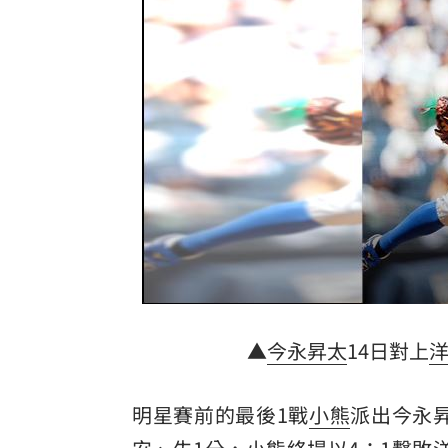
生日變親人忌日！直升機慶祝墜機4人罹
台中小五童遭同學踢下體腫2倍大 判賠金
粉絲輕生後首露面！西村力演唱會狀態
阿信慘跌 親洩言承旭吳建豪周渝民真
台灣彩券開獎直播中
20:31
LIVE三立+24小時直播
15:27
三立iNEWS新聞台線上直播
18:00
商場戰國來臨 台中「頂奢大道」逐漸
▲
今永昇太
14日對上
台彩父親節推新刮刮樂千萬頭獎超「爸
明星賽前的最後1戰
小熊
派出今永
「拍片人的多重宇宙」職涯論壇9/12登