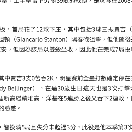
基，上半季留下57勝39敗的戰績，是球隊在200
熱潮
10:00
15
板，首局花了12球下庄，其中包括3球三振賈吉（A
（Giancarlo Stanton）陽春砲狙擊，但他隨
敲安，但因為該局以雙殺坐收，因此他在完成7局投
其中賈吉3支0苦吞2K，明星賽前全壘打數確定停在
y Bellinger），在過30歲生日這天也是3次打
涯新高繼續堆高，洋基在5連勝之後又吞下2連敗，
的勝差。
，皆投滿5局且失分未超過3分，此役是他本季第3次