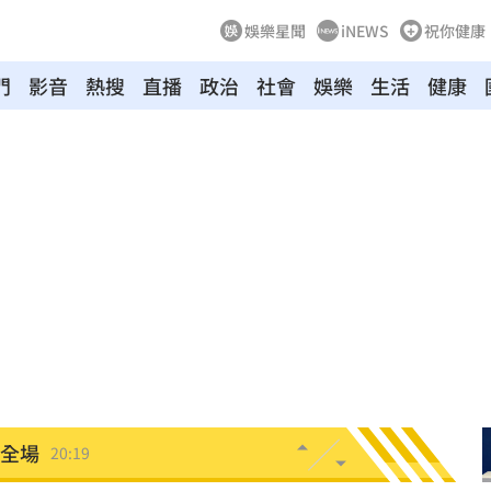
娛樂星聞
iNEWS
祝你健康
門
影音
熱搜
直播
政治
社會
娛樂
生活
健康
調查
20:35
卡住
20:30
歉了
20:30
危
20:30
上
20:24
炸全場
20:19