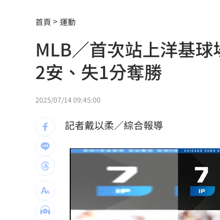
獨／再爆隨機攻擊？婦控外送員無故賞
首頁
運動
產蛋量下降 本週「蛋價漲3元」
20:08
MLB／首次站上洋基球
KISS OF LIFE飆唱 秀經典擦汗全場瘋
2安、失1分奪勝
台股7月大回檔！0050申購額再破紀錄
2
2000人堵教堂搶看C羅婚禮 竟是超大
2025/07/14 09:45:00
禾伸堂、南電出關日 處置股新規風險
記者戴以柔／綜合報導
平野惠一率兄弟奪171勝 中職最多勝外
女股神加碼狂掃台積電！外媒揭全因這
想吃清淡！他搭機點「這特殊餐」傻眼
買房3年才知「蜘蛛人住我家」屋主超傻