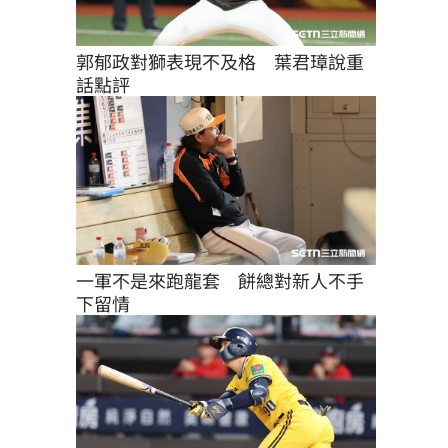
郭郁政對獅表現不及格　葉君璋說重
話點評
一軍不是來跑龍套　餅總對新人不手
下留情