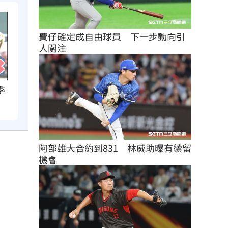
費仔確定成自由球員　下一步動向引
人關注
季
阿部雄大合約到831　林威助曝有續留
機會