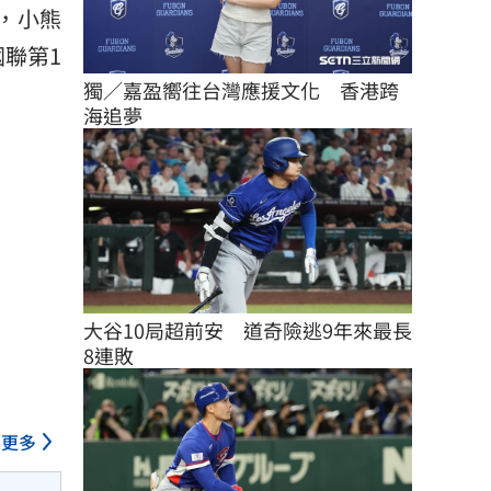
5，小熊
國聯第1
獨／嘉盈嚮往台灣應援文化　香港跨
海追夢
大谷10局超前安　道奇險逃9年來最長
8連敗
更多