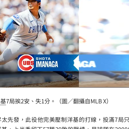
難
19:47
曝
19:42
超好
19:33
面目
19:33
成形
12:00
洋基
7局挨2安、失1分。（圖／翻攝自MLB X）
」氣
12:00
昇太先發，此役他完美壓制洋基的打線，投滿7局只
場！
10:30