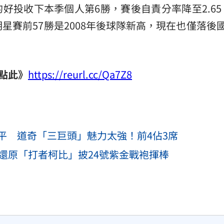
的好投收下本季個人第6勝，賽後自責分率降至2.6
星賽前57勝是2008年後球隊新高，現在也僅落後
點此》
https://reurl.cc/Qa7Z8
平 道奇「三巨頭」魅力太強！前4佔3席
神還原「打者柯比」披24號紫金戰袍揮棒