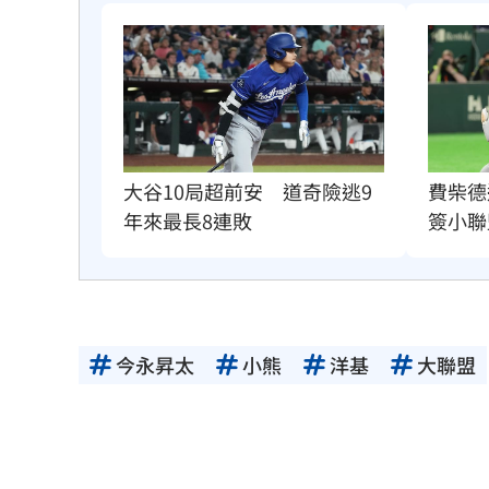
費柴德
大谷10局超前安　道奇險逃9
簽小聯
年來最長8連敗
今永昇太
小熊
洋基
大聯盟