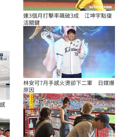
連3個月打擊率飆破3成　江坤宇點復
活關鍵
林安可7月手感火燙卻下二軍　日媒爆
原因
感