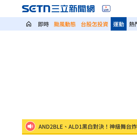
即時
颱風動態
台股怎投資
運動
熱
我駐日內瓦處長遭爆惡行 外交部啟動
SBS歌謠大戰驚見放送事故！3主持人齊
清大校長續任秒出國選校長！高為元道
首次影像被打臉 伊朗新最高領袖傳病
影片曝光！台中囂張男揮刀還尿在警身
AND2BLE、ALD1黑白對決！神級舞台