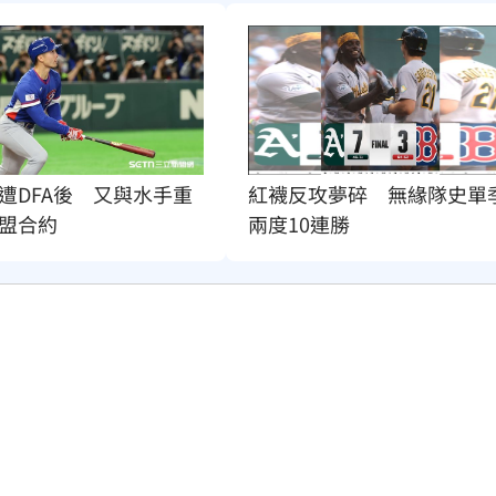
遭DFA後　又與水手重
紅襪反攻夢碎　無緣隊史單
盟合約
兩度10連勝