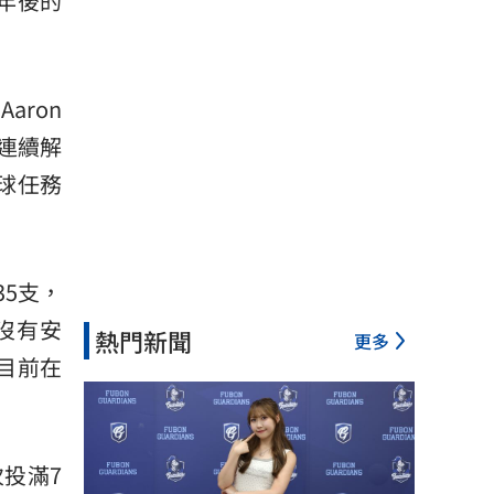
8年後的
aron
後連續解
球任務
35支，
擊沒有安
熱門新聞
更多
目前在
投滿7