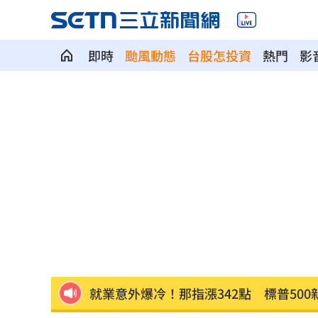
即時
颱風動態
台股怎投資
熱門
影
7月急跌觸底 高含積這幾檔受益人激增
白海豚海警範圍擴大！最新暴風圈侵襲
慈濟遭詐10億 國民黨不認錯反嗆⋯網
就業意外爆冷！那指漲342點 標普500