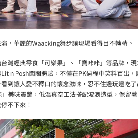
」氣
12:00
場！
10:30
熱潮
10:00
開場表演，華麗的Waacking舞步讓現場看得目不轉睛。
15
結台灣經典零食「可樂果」、「寶咔咔」等品牌，現
t n Posh闖關體驗，不僅在PK過程中笑料百出，
一看到讓人愛不釋口的懷念滋味，忍不住邊玩邊吃了
條」美味震驚，低溫真空工法搭配波浪造型，保留薯
吃停不下來！