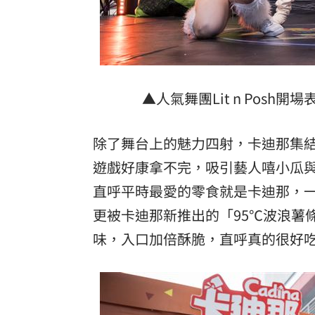
台彩父親節推新刮刮樂千萬頭獎超「爸
「拍片人的多重宇宙」職涯論壇9/12登
8國球員齊聚高雄 Formosa 7s掀足球
▲人氣舞團Lit n Posh
理想混蛋號召粉絲跨海追星吃美食！
18:
除了舞台上的魅力四射，卡迪那集
遊戲好康拿不完，吸引藝人嘻小瓜與Li
直呼平時最愛的零食就是卡迪那，
更被卡迪那新推出的「95℃波浪薯
味，入口加倍酥脆，直呼真的很好