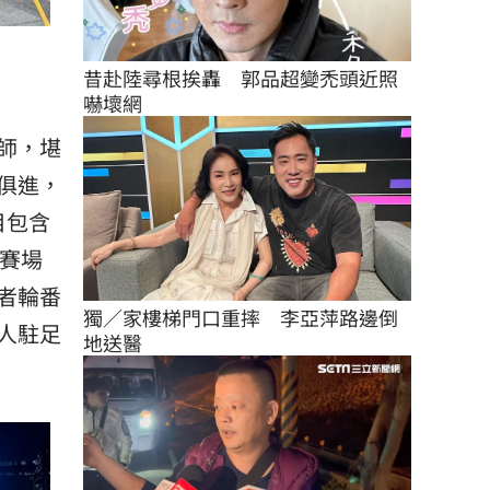
昔赴陸尋根挨轟　郭品超變禿頭近照
嚇壞網
老師，堪
俱進，
目包含
於賽場
者輪番
獨／家樓梯門口重摔　李亞萍路邊倒
人駐足
地送醫