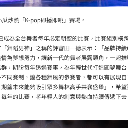
瓜炒熱「K-pop即播即跳」賽場。
舞賽，已成為全台舞者每年必定朝聖的比賽，比賽組別橫
有「舞蹈男神」之稱的評審田一德表示：「品牌持續
熱情為夢想努力，讓新一代的舞者展露頭角，一起推
族群，期盼每年透過賽事，為年輕世代打造圓夢舞台
多不同賽制，讓各種舞風的參賽者，都可以有展現自
，期望未來能夠吸引眾多舞林高手共襄盛舉」，希望
舞賽】每年的比賽，將年輕人的創意與熱血持續傳遞下