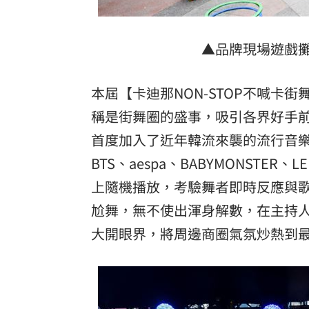
▲​品牌現場遊戲
本屆【卡迪那NON-STOP不喊
稱是街舞圈的盛事，吸引各界好手
首度加入了近年韓流來襲的流行音樂，開
BTS、aespa、BABYMONSTER、
上隨機播放，考驗舞者即時反應與
尬舞，無不使出渾身解數，在主持
大開眼界，將周邊商圈氣氛炒熱到最