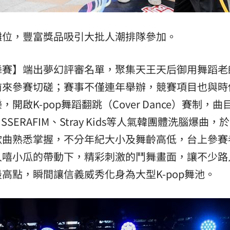
攤位，豐富獎品吸引大批人潮排隊參加。
卡街舞賽】端出夢幻評審名單，聚集天王天后御用舞蹈
前來參賽切磋；賽事不僅連年舉辦，競賽項目也與時
啟K-pop舞蹈翻跳（Cover Dance）賽制，曲
LE SSERAFIM、Stray Kids等人氣韓團體洗腦爆曲，
歌曲熟悉掌握，不分年紀大小及舞齡高低，台上參賽
人嘻小瓜的帶動下，精彩刺激的鬥舞畫面，讓不少路
高點，瞬間讓信義威秀化身為大型K-pop舞池。