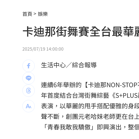
美通過制裁案！川普可課俄國商品500%
首頁
娛樂
日本銀髮族瘋工作 逾4成想做到80歲
0
卡迪那街舞賽全台最華麗
解散統促黨？他曝翁曉玲一招：恐白忙
疫苗真相！蔣萬安嗆一句 謝金河痛心
2025/07/19 14:00:00
股災這8檔規模逆勢創高 它最猛成長逾1
生活中心／綜合報導
爆掛表妹當小三！表姊擅貼IG下場慘了
連續6年舉辦的【卡迪那NON-ST
半導體與綠能雙箭頭！ 「它」霸氣狂賺
年首度結合台灣街舞綜藝《S+PLUS
華許9月升息？ING：匯市在他與戰爭間
表演，以華麗的甩手搭配優雅的身
聲不斷，創團元老哈妹老師更在台上教
老後離婚財產怎麼分？ 丈夫退休金拒
「青春我敢我驕傲」即興演出，整
「這餐飲集團」擺脫陰霾！上半年營收