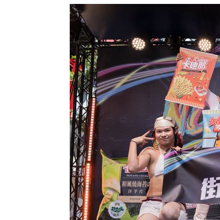
賓士S500擋浩劫！車主這話暖哭全網
01
台股暴跌誰最能扛 高含金這幾檔繳正
Q2獲利年增221% 愛普*EPS衝4.18元
宏福苑大火調查出爐！菸頭引燃施工雜
定投10年翻逾5倍 這檔吸引存股族卡位
新／四指齊揚！台指期飆破500點
00:48
台灣彩券開獎直播中
20:31
LIVE三立+24小時直播
15:27
三立iNEWS新聞台線上直播
18:00
商場戰國來臨 台中「頂奢大道」逐漸