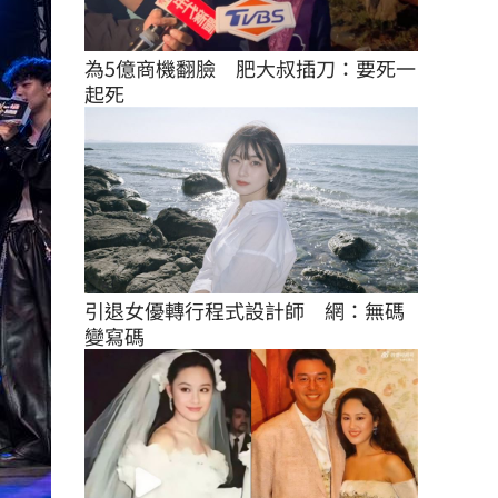
為5億商機翻臉　肥大叔插刀：要死一
起死
引退女優轉行程式設計師　網：無碼
變寫碼