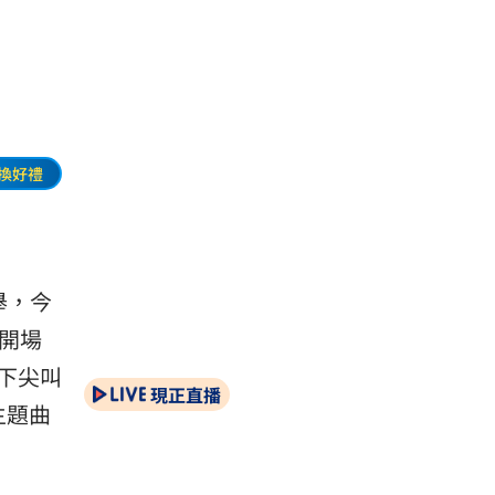
換好禮
舉，今
h開場
下尖叫
現正直播
主題曲