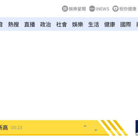
娛樂星聞
iNEWS
祝你健康
音
熱搜
直播
政治
社會
娛樂
生活
健康
國際
！
05:45
率曝
05:44
炸鍋
05:43
新高
05:23