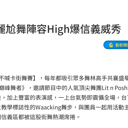
關稅
05:13
5:05
尬舞陣容High爆信義威秀
一場
04:58
發聲
04:43
看新聞
0%
04:20
04:17
OP不喊卡街舞賽】，每年都吸引眾多舞林高手共襄盛
04:04
巔峰舞者》，邀請節目中的人氣頂尖舞團Lit n Pos
拉鋸
03:10
段，加上豐富的表演感，一上台氣勢即震懾全場，台
學標誌性的Waacking舞步，與團員一起用活動
分
03:08
個信義區都被這股街舞熱潮席捲。
創高
03:06