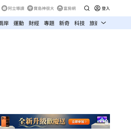
阿立導讀
寶島神很大
富房網
登入
兩岸
運動
財經
專題
新奇
科技
旅遊
汽車
寵物