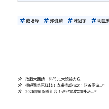
戴培峰
郭俊麟
陳冠宇
明星
改版大回饋 熱門3C大獎接力送
拒絕醫美冤枉錢！皮膚權威指定：矽谷電波...
PR
2026爆紅保養組合！矽谷電波X加外泌...
PR