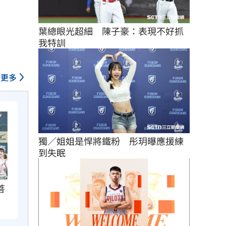
葉總眼光超細　陳子豪：表現不好抓
我特訓
更多
獨／姐姐是悍將鐵粉　彤玥曝應援練
到失眠
菩