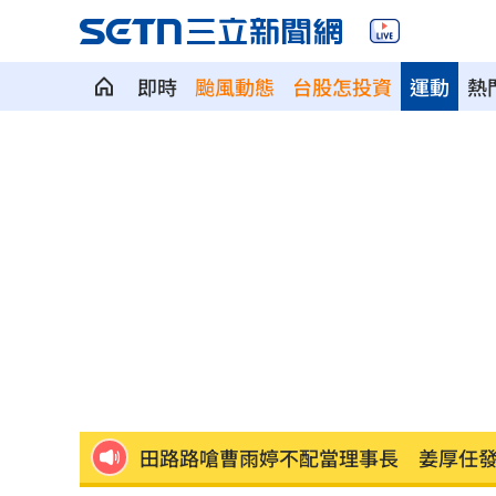
即時
颱風動態
台股怎投資
運動
熱
塑膠袋丟錯最高罰6千！環保局點9種別
知名韓貨品牌爆解散 合夥人鬧翻遭控
BLACKPINK十週年惹怒粉絲 Jisoo急
新／白海豚雨彈炸北台灣！7縣市大雨特
中士怕缺失「偷簽到」掩護缺勤所長下
田路路嗆曹雨婷不配當理事長 姜厚任