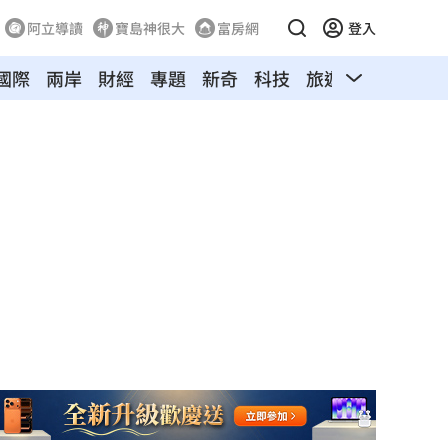
阿立導讀
寶島神很大
富房網
登入
國際
兩岸
財經
專題
新奇
科技
旅遊
汽車
寵物