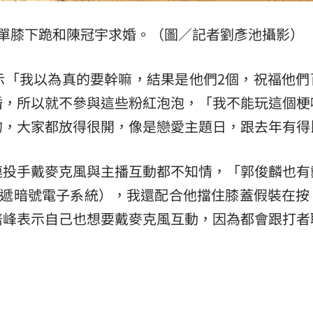
麟單膝下跪和陳冠宇求婚。（圖／記者劉彥池攝影）
示「我以為真的要幹嘛，結果是他們2個，祝福他們
婚，所以就不參與這些粉紅泡泡，「我不能玩這個梗
的，大家都放得很開，像是戀愛主題日，跟去年有得
連投手戴麥克風與主播互動都不知情，「郭俊麟也有
投捕傳遞暗號電子系統），我還配合他擋住膝蓋假裝在
培峰表示自己也想要戴麥克風互動，因為都會跟打者