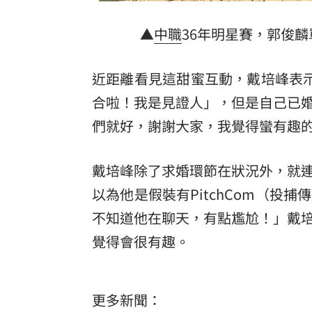
▲
中職
36年明星賽，郭俊
近距離看見這甜蜜互動，戴培峰表
合啦！我是見證人」，但是自己已
們就好，謝謝大家，我覺得蠻有趣
戴培峰除了求婚環節在狀況外，就
以為他是假裝有PitchCom（
不知道他在聊天，有點尷尬！」戴
覺得會很有趣。
更多新聞：