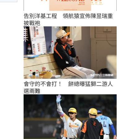
告別洋基工程　領航猿宣佈陳昱瑞重
披戰袍
會守的不會打！　餅總曝猛獅二游人
選兩難