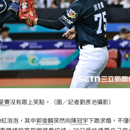
爆
07:49
題
07:44
北部
07:43
光
07:20
成形
12:00
星賽
沒有跟上笑點。（圖／記者劉彥池攝影）
」氣
12:00
粉紅泡泡，其中
郭俊麟
突然向
陳冠宇
下跪求婚，不僅
場！
10:30