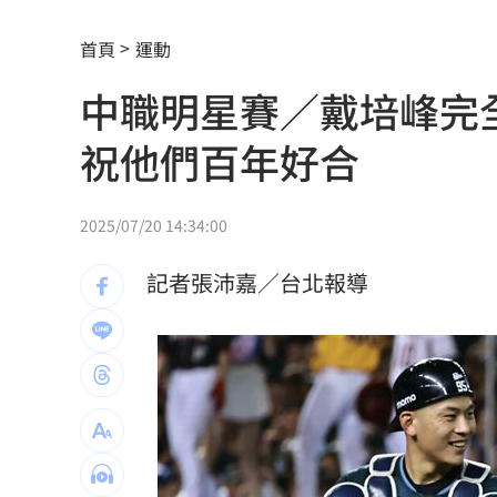
姜厚任女友遭控殺到醫院 槓正宮女兒
首頁
運動
生技媲美哈佛！這私校擊敗頂大搶全台第
中職明星賽／戴培峰完
47歲婦腹痛才知懷孕！女嬰出生全家嚇
祝他們百年好合
林逸欣首個父親節淚崩！12條家規逼哭
重磅跨界！《GTA6》預覽登陸「這平台
2025/07/20 14:34:00
他驚曝時間軸 揭藍白造謠「擋疫苗」
記者張沛嘉／台北報導
尹衍樑一生最難忘父親這3堂課！逼哭全
慈濟遭詐藍白翻車！他嘆：有些人聽不
醫揭「長輩吃西藥5大迷思」恐害洗腎
08
台中「送肉粽」撞王功漁火節？喪家急