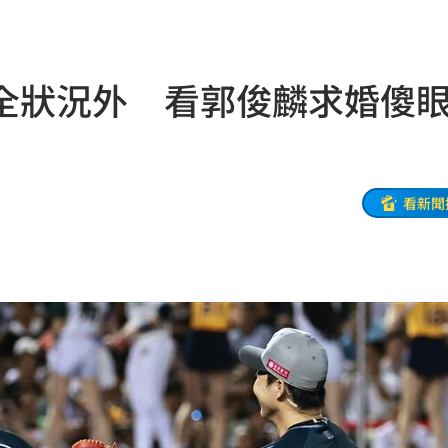
！
08:35
1
08:30
全狀況外 看郭俊麟求婚傻
壞
08:22
網
08:11
」
08:10
看新聞
始末
08:09
網
08:08
見了
08:04
:00
發聲
07:49