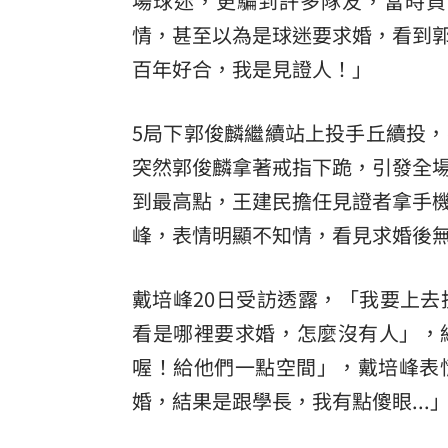
場球迷，更騙到許多隊友，當時負
情，甚至以為是球迷要求婚，看到
8國球員齊聚高雄 Formosa 7s掀足球
百年好合，我是見證人！」
理想混蛋號召粉絲跨海追星吃美食！
18:
5局下郭俊麟繼續站上投手丘續投
突然郭俊麟拿著戒指下跪，引發全
到最高點，王建民擔任見證者拿手
峰，表情明顯不知情，看見求婚後
戴培峰20日受訪透露，「我要上
看是哪裡要求婚，怎麼沒有人」，結
喔！給他們一點空間」，戴培峰表
婚，結果是跟學長，我有點傻眼...