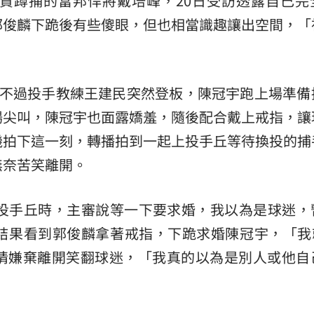
責蹲捕的富邦悍將戴培峰，20日受訪透露自己完
郭俊麟下跪後有些傻眼，但也相當識趣讓出空間，「
熱潮
10:00
15
，不過投手教練王建民突然登板，陳冠宇跑上場準備
場尖叫，陳冠宇也面露嬌羞，隨後配合戴上戒指，讓
機拍下這一刻，轉播拍到一起上投手丘等待換投的捕
無奈苦笑離開。
去投手丘時，主審說等一下要求婚，我以為是球迷，
果看到郭俊麟拿著戒指，下跪求婚陳冠宇，「我就.
情嫌棄離開笑翻球迷，「我真的以為是別人或他自
」