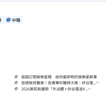
賽
中職
追蹤訂閱娛樂星聞 給你最即時的娛樂星鮮事
拒絕無效醫美！皮膚專科醫師大推：矽谷電...
PR
2026美肌新趨勢「外泌體＋矽谷電波X...
PR