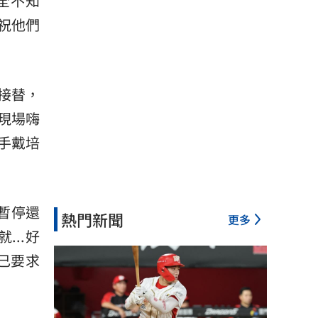
全不知
祝他們
接替，
現場嗨
手戴培
暫停還
熱門新聞
更多
..好
己要求