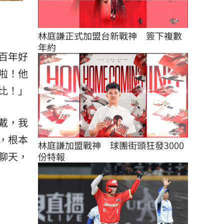
林庭謙正式加盟台新戰神　簽下複數
年約
百年好
啦！他
比！」
戴，我
按，根本
林庭謙加盟戰神　球團街頭狂發3000
聊天，
份特報