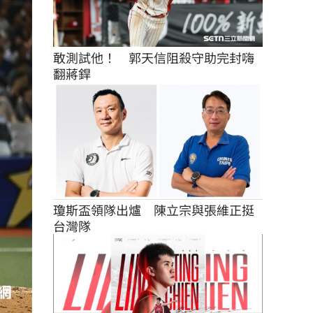
敢測試他！　郭天信阻殺守助完封嗨
翻蔣銲
瓊斯盃領隊出爐　陳立宗與張維正挺
台灣隊