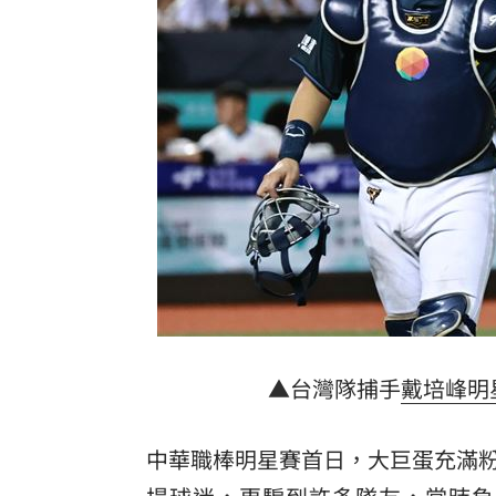
被點名疫苗詐騙幫兇！柯志恩嗆1句網罵
松屋小編：為何大家不來吃？網揭3大問
白海豚勾到台灣陸地 一波波雨帶開炸
盤前／Fed升息警報降 台股反攻關鍵曝
台灣彩券開獎直播中
20:31
LIVE三立+24小時直播
15:27
三立iNEWS新聞台線上直播
18:00
商場戰國來臨 台中「頂奢大道」逐漸
▲台灣隊捕手
戴培峰
明
台彩父親節推新刮刮樂千萬頭獎超「爸
中華職棒明星賽首日，大巨蛋充滿
「拍片人的多重宇宙」職涯論壇9/12登