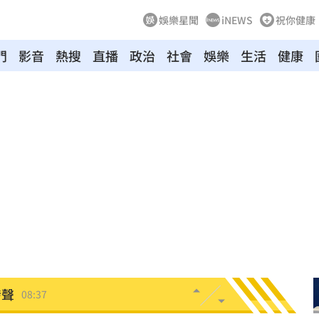
娛樂星聞
iNEWS
祝你健康
門
影音
熱搜
直播
政治
社會
娛樂
生活
健康
回收
08:58
侵占
08:58
道歉了
08:54
報
08:42
場曝
08:39
發聲
08:37