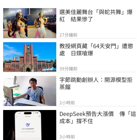
選美佳麗舞台「與蛇共舞」爆
紅　結果慘了
27分鐘前
教授網頁藏「64天安門」遭懲
處　日媒嗆爆
39分鐘前
字節跳動創辦人：開源模型拒
蒸餾
2小時前
DeepSeek預告大漲價　傳「這
成本」撐不住
3小時前