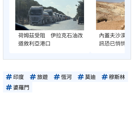
荷姆茲受阻　伊拉克石油改
內蓋夫沙漠奇
道敘利亞港口
訊恐已悄悄逼
印度
旅遊
恆河
莫迪
穆斯林
婆羅門