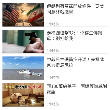
伊朗列荷莫茲開放條件　要美
同意終戰撤軍
3小時前
泰校園槍擊9死！倖存生傳訊
母：別打給我
3小時前
中菲民主礁衝突升溫！美批北
京力挺馬尼拉
4小時前
匯100萬給孫子　阿嬤等嘸感謝
電話
5小時前