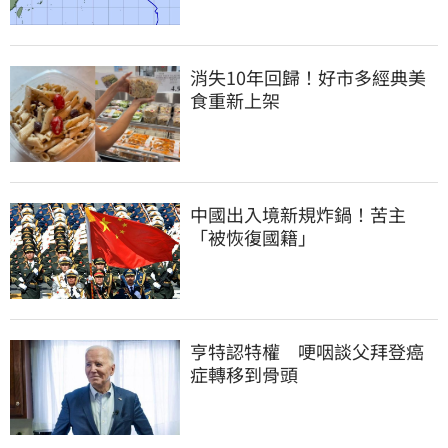
消失10年回歸！好市多經典美
食重新上架
中國出入境新規炸鍋！苦主
「被恢復國籍」
亨特認特權　哽咽談父拜登癌
症轉移到骨頭