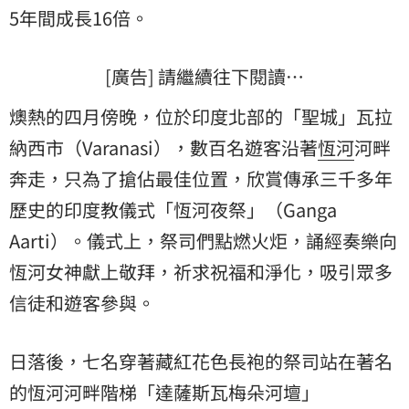
5年間成長16倍。
[廣告] 請繼續往下閱讀…
燠熱的四月傍晚，位於印度北部的「聖城」瓦拉
納西市（Varanasi），數百名遊客沿著
恆河
河畔
奔走，只為了搶佔最佳位置，欣賞傳承三千多年
歷史的印度教儀式「恆河夜祭」（Ganga
Aarti）。儀式上，祭司們點燃火炬，誦經奏樂向
恆河女神獻上敬拜，祈求祝福和淨化，吸引眾多
信徒和遊客參與。
日落後，七名穿著藏紅花色長袍的祭司站在著名
的恆河河畔階梯「達薩斯瓦梅朵河壇」