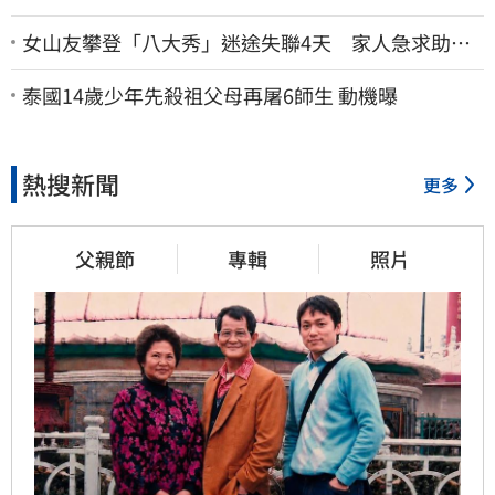
女山友攀登「八大秀」迷途失聯4天 家人急求助：
剩我媽還沒找到
泰國14歲少年先殺祖父母再屠6師生 動機曝
熱搜新聞
更多
父親節
專輯
照片