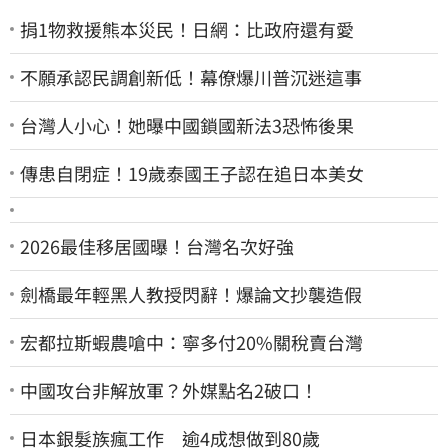
捐1物救援熊本災民！日網：比政府還有愛
不願承認民調創新低！幕僚爆川普沉迷這事
台灣人小心！她曝中國鎖國新法3恐怖後果
傳患自閉症！19歲泰國王子認在追日本美女
2026最佳移居國曝！台灣名次好強
劍橋最年輕黑人教授閃辭！爆論文抄襲造假
宏都拉斯蝦農嗆中：寧多付20%關稅賣台灣
中國攻台非解放軍？外媒點名2破口！
日本銀髮族瘋工作 逾4成想做到80歲