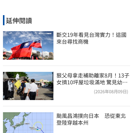
延伸閱讀
斷交19年看見台灣實力！這國
來台尋找商機
狠父母拿走補助離家8月！13子
女擠10坪屋垃圾滿地 驚見幼童
深夜遊蕩
(2026年08月09日)
颱風昌鴻撲向日本　恐從東北
登陸穿越本州