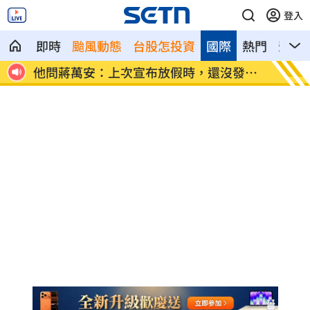
登入
即時
颱風動態
台股怎投資
國際
熱門
影音
最安
他問蔣萬安：上次宣布放假時，還沒發陸
新／白
警