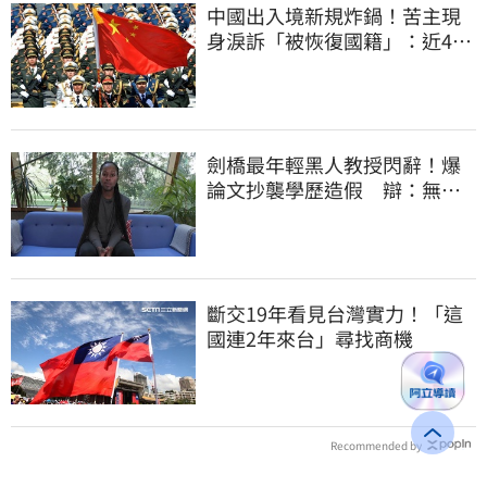
中國出入境新規炸鍋！苦主現
身淚訴「被恢復國籍」：近4億
資產全停擺
劍橋最年輕黑人教授閃辭！爆
論文抄襲學歷造假 辯：無法
讓每個人相信我
斷交19年看見台灣實力！「這
國連2年來台」尋找商機
Recommended by