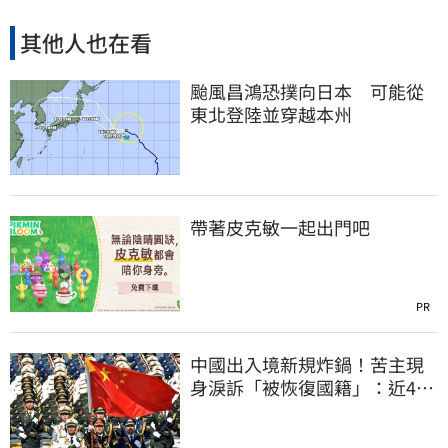
其他人也在看
颱風昌鴻恐撲向日本 可能從
東北登陸並穿越本州
帶著皮克敏一起出門吧
PR
中國出入境新規炸鍋！苦主現
身淚訴「被恢復國籍」：近4億
資產權停擺