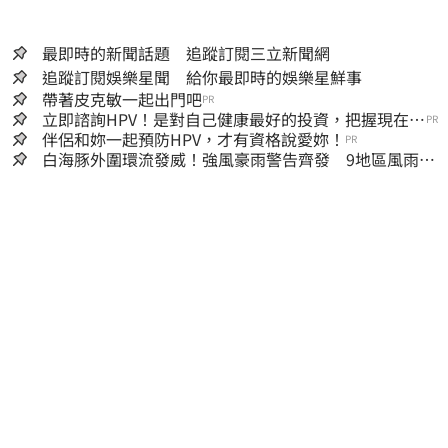
最即時的新聞話題 追蹤訂閱三立新聞網
追蹤訂閱娛樂星聞 給你最即時的娛樂星鮮事
帶著皮克敏一起出門吧
PR
立即諮詢HPV！是對自己健康最好的投資，把握現在不
PR
嫌晚！
伴侶和妳一起預防HPV，才有資格說愛妳！
PR
白海豚外圍環流發威！強風豪雨警告齊發 9地區風雨預
測達停班課標準