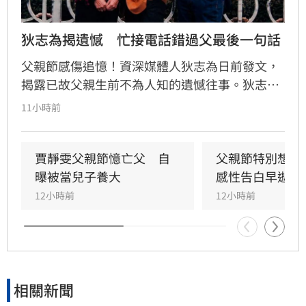
狄志為揭遺憾　忙接電話錯過父最後一句話
父親節感傷追憶！資深媒體人狄志為日前發文，
揭露已故父親生前不為人知的遺憾往事。狄志為
透露，父親一生以海為家，兩人相處時間極少，
11小時前
甚至錯過他的婚禮。直到父親罹患胃癌末期，才
坦承當年曾悄悄現身婚宴現場，因愧對家人只敢
在門外落淚。最讓狄志為心碎的是，當年陪病重
賈靜雯父親節憶亡父　自
父親節特別想他
父親曬太陽時，自己因忙於接工作電話而忽視了
曝被當兒子養大
感性告白早逝父
父親，沒想到那竟是父子最後的相處，父親回房
12小時前
12小時前
後便陷入永眠。這段錯過的對話成為他20年來心
中最深的遺憾，他以此感嘆，有些電話晚點接沒
關係，但錯過的親情與話語，可能再也無法挽
回，呼籲大眾珍惜身邊親人。
相關新聞