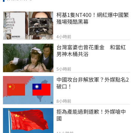
柯基1隻NT400！網紅爆中國繁
殖場殘酷黑幕
4小時前
台灣富婆也曾花重金　和當紅
男神木桶共浴
5小時前
中國攻台非解放軍？外媒點名2
破口！
8小時前
拒為產能過剩道歉！外媒嗆中
國