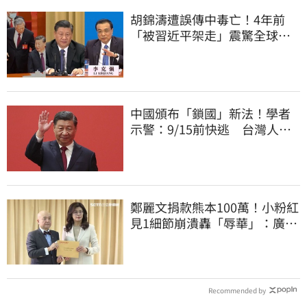
胡錦濤遭誤傳中毒亡！4年前
「被習近平架走」震驚全球
李克強猝逝被挖
中國頒布「鎖國」新法！學者
示警：9/15前快逃 台灣人也
被規範恐出不來
鄭麗文捐款熊本100萬！小粉紅
見1細節崩潰轟「辱華」：廣西
水災怎不捐
Recommended by