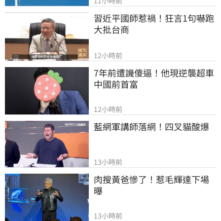
11小時前
習近平國師惹禍！狂言1句嚇跑
大批台商
12小時前
7年前遭譏傻逼！他現逆襲超車
中國前首富
12小時前
藍網軍講師落網！四叉貓酸爆
13小時前
肉搜黃爸慘了！惹毛輝達下場
曝
13小時前