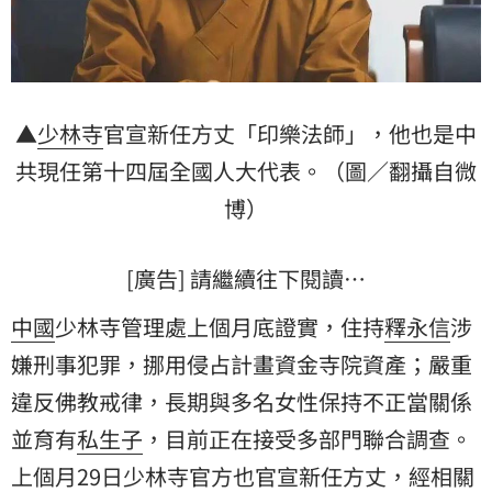
▲
少林寺
官宣新任方丈「印樂法師」，他也是中
共現任第十四屆全國人大代表。（圖／翻攝自微
博）
[廣告] 請繼續往下閱讀…
中國
少林寺管理處上個月底證實，住持
釋永信
涉
嫌刑事犯罪，挪用侵占計畫資金寺院資產；嚴重
違反佛教戒律，長期與多名女性保持不正當關係
並育有
私生子
，目前正在接受多部門聯合調查。
上個月29日少林寺官方也官宣新任方丈，經相關