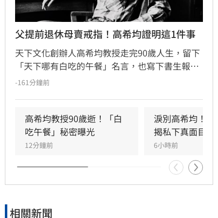
父提前退休母賣戒指！高希均證明這1件事
天下文化創辦人高希均教授走完90歲人生，留下
「天下哪有白吃的午餐」名言，也寫下書生報國
傳奇。13歲躲戰亂來台，一家七口擠在南港三坪
-161分鐘前
眷村；母親賣掉最後一枚戒指買收音機讓他學英
文，父親更提前退休，替他買下赴美「單程機
票」留學，改變一生。
高希均教授90歲逝！「白
淚別高希均！沈
吃午餐」秘密曝光
揭私下真面目
12分鐘前
6小時前
相關新聞