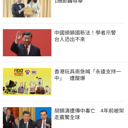
1細節轟辱華
中國頒鎖國新法！學者示警　
台人恐出不來
香港玩具商急喊「永遠支持一
中」　遭酸爆
胡錦濤遭傳中毒亡　4年前被架
走震驚全球