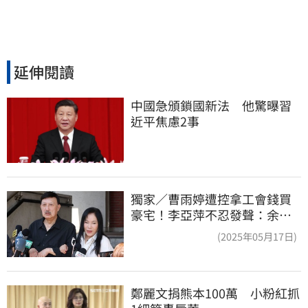
延伸閱讀
中國急頒鎖國新法　他驚曝習
近平焦慮2事
獨家／曹雨婷遭控拿工會錢買
豪宅！李亞萍不忍發聲：余天
管工會都貼錢
(2025年05月17日)
鄭麗文捐熊本100萬　小粉紅抓