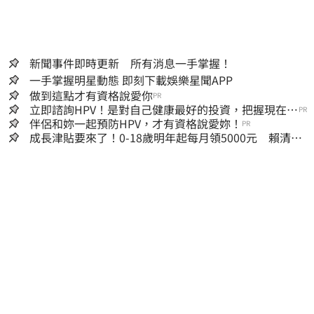
新聞事件即時更新 所有消息一手掌握！
一手掌握明星動態 即刻下載娛樂星聞APP
做到這點才有資格說愛你
PR
立即諮詢HPV！是對自己健康最好的投資，把握現在不
PR
嫌晚！
伴侶和妳一起預防HPV，才有資格說愛妳！
PR
成長津貼要來了！0-18歲明年起每月領5000元 賴清
德：此時不生更待何時