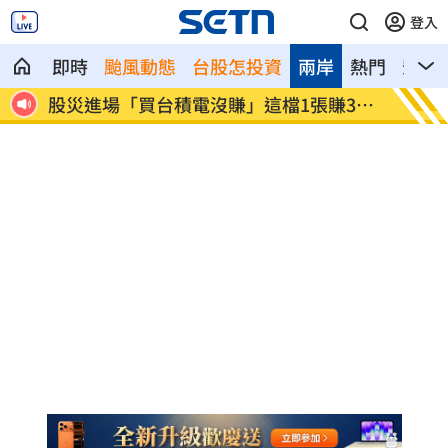
登入
即時
颱風動態
台股怎投資
兩岸
熱門
影音
給交代
股災進場「買台積電沒賺」這檔1張賺300
方恩格
萬