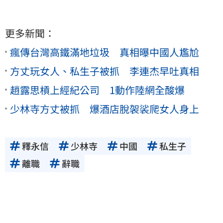
更多新聞：
瘋傳台灣高鐵滿地垃圾 真相曝中國人尷尬
方丈玩女人、私生子被抓 李連杰早吐真相
趙露思槓上經紀公司 1動作陸網全酸爆
少林寺方丈被抓 爆酒店脫袈裟爬女人身上
釋永信
少林寺
中國
私生子
離職
辭職