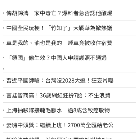
傳胡錦濤一家中毒亡？爆料者急否認他酸爆
中國全民玩梗！「竹知了」大戰華為掀熱議
車是我的、油也是我的 睡車竟被收住宿費
「鎖國」偷生效？中國人申請護照不通過
習近平國師嗆：台灣沒2028大選！狂妄片曝
富尪智商高！36歲網紅狂拚7胎：不生浪費
上海抽驗嫁接睫毛膠水 逾8成含致癌敏物
妻嗨中頭獎：繼續上班！2700萬全匯給老公