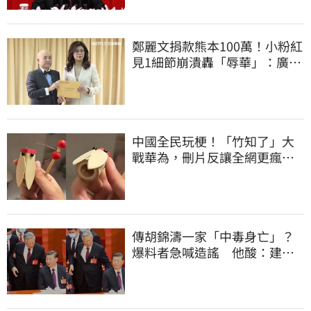
鄭麗文捐款熊本100萬！小粉紅
見1細節崩潰轟「辱華」：廣西
水災怎不捐
中國全民玩梗！「竹知了」大
戰華為，刪片反讓全網更瘋
網友狂酸玻璃心
傳胡錦濤一家「中毒身亡」？
爆料者急喊造謠 他酸：建議
也不要游泳