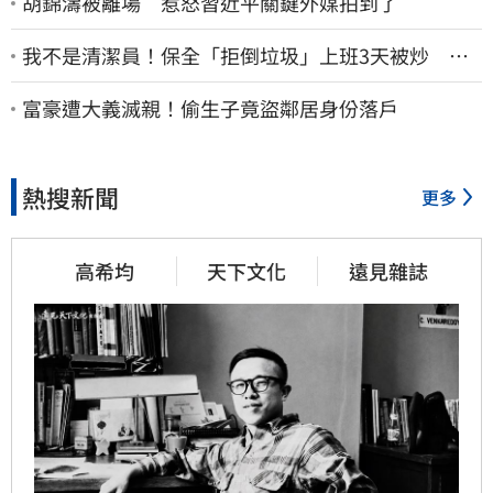
胡錦濤被離場 惹怒習近平關鍵外媒拍到了
我不是清潔員！保全「拒倒垃圾」上班3天被炒 找
法院討公道結果出爐
富豪遭大義滅親！偷生子竟盜鄰居身份落戶
熱搜新聞
更多
高希均
天下文化
遠見雜誌