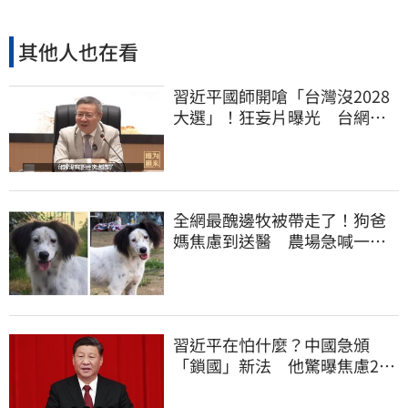
其他人也在看
習近平國師開嗆「台灣沒2028
大選」！狂妄片曝光 台網
憂：內應配合亂台
全網最醜邊牧被帶走了！狗爸
媽焦慮到送醫 農場急喊一句
話
習近平在怕什麼？中國急頒
「鎖國」新法 他驚曝焦慮2
事：恐慌鞏固政權